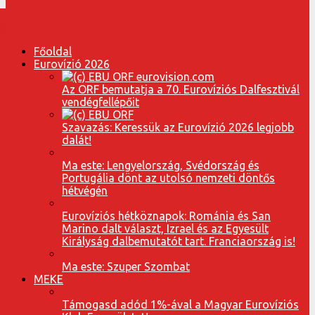
Főoldal
Eurovízió 2026
Az ORF bemutatja a 70. Eurovíziós Dalfesztivál
vendégfellépőit
Szavazás: Keressük az Eurovízió 2026 legjobb
dalát!
Ma este: Lengyelország, Svédország és
Portugália dönt az utolsó nemzeti döntős
hétvégén
Eurovíziós hétköznapok: Románia és San
Marino dalt választ, Izrael és az Egyesült
Királyság dalbemutatót tart. Franciaország is!
Ma este: Szuper Szombat
MEKE
Támogasd adód 1%-ával a Magyar Eurovíziós