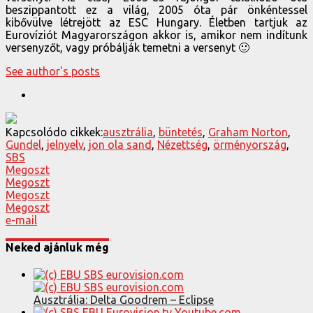
beszippantott ez a világ, 2005 óta pár önkéntessel
kibővülve létrejött az ESC Hungary. Életben tartjuk az
Eurovíziót Magyarországon akkor is, amikor nem indítunk
versenyzőt, vagy próbálják temetni a versenyt 🙂
See author's posts
Kapcsolódo cikkek:
ausztrália
,
büntetés
,
Graham Norton
,
Gundel
,
jelnyelv
,
jon ola sand
,
Nézettség
,
örményország
,
SBS
Megoszt
Megoszt
Megoszt
Megoszt
e-mail
Neked ajánluk még
Ausztrália: Delta Goodrem – Eclipse