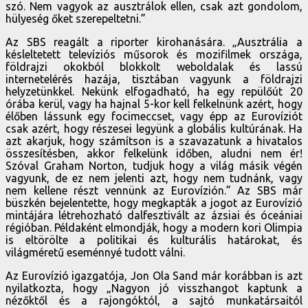
szó. Nem vagyok az ausztrálok ellen, csak azt gondolom,
hülyeség őket szerepeltetni.”
Az SBS reagált a riporter kirohanására. „Ausztrália a
késleltetett televíziós műsorok és mozifilmek országa,
földrajzi okokból blokkolt weboldalak és lassú
internetelérés hazája, tisztában vagyunk a földrajzi
helyzetünkkel. Nekünk elfogadható, ha egy repülőút 20
órába kerül, vagy ha hajnal 5-kor kell felkelnünk azért, hogy
élőben lássunk egy focimeccset, vagy épp az Eurovíziót
csak azért, hogy részesei legyünk a globális kultúrának. Ha
azt akarjuk, hogy számítson is a szavazatunk a hivatalos
összesítésben, akkor felkelünk időben, aludni nem ér!
Szóval Graham Norton, tudjuk hogy a világ másik végén
vagyunk, de ez nem jelenti azt, hogy nem tudnánk, vagy
nem kellene részt vennünk az Eurovízión.” Az SBS már
büszkén bejelentette, hogy megkapták a jogot az Eurovízió
mintájára létrehozható dalfesztivált az ázsiai és óceániai
régióban. Példaként elmondják, hogy a modern kori Olimpia
is eltörölte a politikai és kulturális határokat, és
világméretű eseménnyé tudott válni.
Az Eurovízió igazgatója, Jon Ola Sand már korábban is azt
nyilatkozta, hogy „Nagyon jó visszhangot kaptunk a
nézőktől és a rajongóktól, a sajtó munkatársaitól