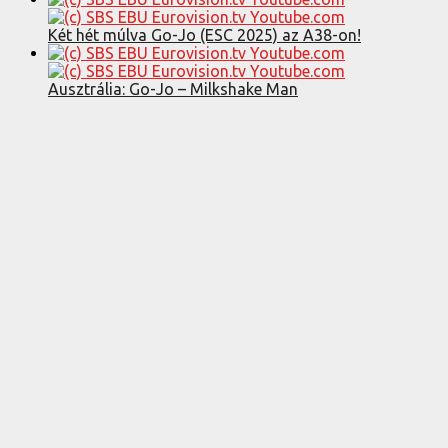
Két hét múlva Go-Jo (ESC 2025) az A38-on!
Ausztrália: Go-Jo – Milkshake Man