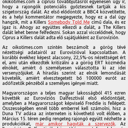
okikotimes.com a ciprusi továbbjutásról egyenesen úgy ír,
hogy a rajongók potenciális győztesnek tartják a kis
szigetország dalát. Az első elődöntőt a BBC4 közvetítette,
és a helyi kommentátor megjegyezte, hogy ez a dal úgy
hangzik, mit a Killers
Somebody Told Me
című dala, és ez
igaz is. Ahogy az együttes elkezdi a dalát, a The Killers
dalát lehet benne felfedezni. Sokan azzal viccelődnek, hogy
Ciprus a Killers dalát adta elő sajátjukként az Eurovízión.
Az oikotimes.com szintén beszámolt a görög tévé
nézettségi adatairól az Eurovízióval kapcsolatban. A
korábbi évekhez képest alacsony, 22,5%-os nézettséget ért
el, ami után elkezdték kritizálni a a görög ERT közmédia
elnökét, amiért ő személyesen választotta ki az idei
versenyzőjüket. A híradás szerint az elnök lemondását
követelik, amiért elvesztegetett bő 100000 eurót az
adófizetők pénzéből a személyes igényei miatt.
Magyarországon a teljes magyar lakosságból 415 ezren
követték az Eurovíziós Dalfesztivál első elődöntőjét,
amelyben a Magyarországot képviselő Freddie is fellépett.
Összességében ennél több emberrel kell számolni, hisz a
Duna TV adása az interneten is követhető volt élőben, a
Március 15. téren pedig rengeteg rajongó együtt nézhette a
produkciókat,
már amikor hagyták a szervezők
. Az