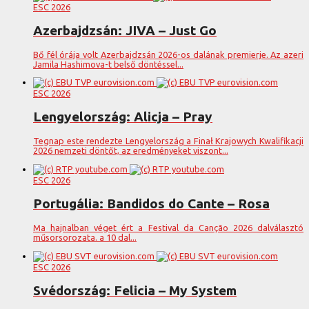
ESC 2026
Azerbajdzsán: JIVA – Just Go
Bő fél órája volt Azerbajdzsán 2026-os dalának premierje. Az azeri
Jamila Hashimova-t belső döntéssel...
ESC 2026
Lengyelország: Alicja – Pray
Tegnap este rendezte Lengyelország a Finał Krajowych Kwalifikacji
2026 nemzeti döntőt, az eredményeket viszont...
ESC 2026
Portugália: Bandidos do Cante – Rosa
Ma hajnalban véget ért a Festival da Canção 2026 dalválasztó
műsorsorozata. a 10 dal...
ESC 2026
Svédország: Felicia – My System