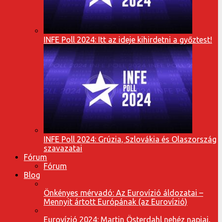
INFE Poll 2024: Itt az ideje kihirdetni a győztest!
INFE Poll 2024: Grúzia, Szlovákia és Olaszország
szavazatai
Fórum
Fórum
Blog
Önkényes mérvadó: Az Eurovízió áldozatai –
Mennyit ártott Európának (az Eurovízió)
Eurovízió 2024: Martin Österdahl nehéz napjai,