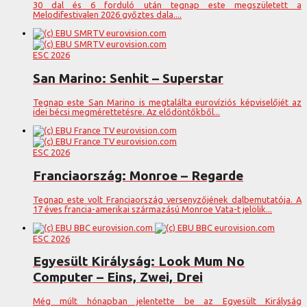
30 dal és 6 forduló után tegnap este megszületett a
Melodifestivalen 2026 győztes dala....
ESC 2026
San Marino: Senhit – Superstar
Tegnap este San Marino is megtalálta eurovíziós képviselőjét az
idei bécsi megmérettetésre. Az elődöntőkből...
ESC 2026
Franciaország: Monroe – Regarde
Tegnap este volt Franciaország versenyzőjének dalbemutatója. A
17 éves francia-amerikai származású Monroe Vata-t jelölik...
ESC 2026
Egyesült Királyság: Look Mum No
Computer – Eins, Zwei, Drei
Még múlt hónapban jelentette be az Egyesült Királyság