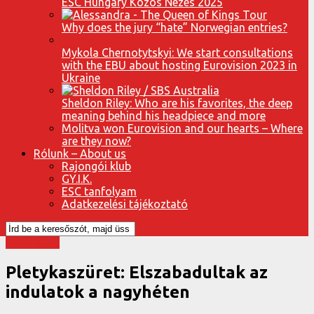
ESC Hungary Közös Nézés 2025
Why does the jury “hate” Norwegian entries?
Mykola Chernotytskyi: We start consultations
with the EBU about hosting Eurovision 2023 in
Ukraine
Sheldon Riley: Who are his favorites, the deep
meaning behind his headpiece and more
Molitva won Eurovision and our hearts – Where
are they now?
Rólunk – About us
Rajongói klub
GY.I.K.
ESC tanfolyam
Adatkezelési tájékoztató
Rajongunk
Pletykaszüret: Elszabadultak az
indulatok a nagyhéten