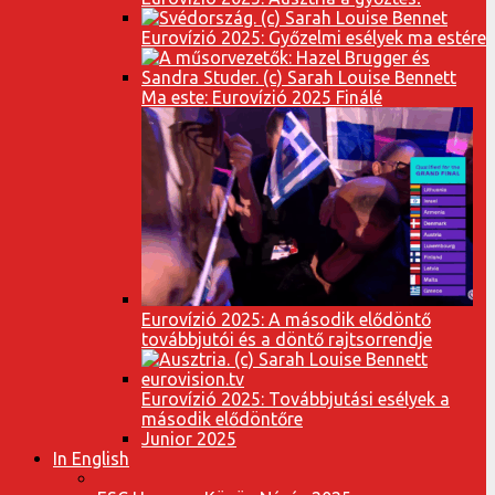
Eurovízió 2025: Győzelmi esélyek ma estére
Ma este: Eurovízió 2025 Finálé
Eurovízió 2025: A második elődöntő
továbbjutói és a döntő rajtsorrendje
Eurovízió 2025: Továbbjutási esélyek a
második elődöntőre
Junior 2025
In English