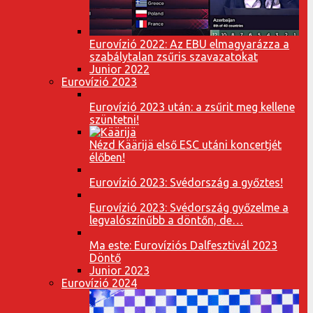
Eurovízió 2022: Az EBU elmagyarázza a
szabálytalan zsűris szavazatokat
Junior 2022
Eurovízió 2023
Eurovízió 2023 után: a zsűrit meg kellene
szüntetni!
Nézd Käärijä első ESC utáni koncertjét
élőben!
Eurovízió 2023: Svédország a győztes!
Eurovízió 2023: Svédország győzelme a
legvalószínűbb a döntőn, de…
Ma este: Eurovíziós Dalfesztivál 2023
Döntő
Junior 2023
Eurovízió 2024