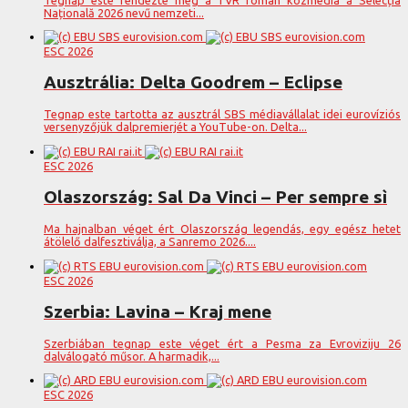
Națională 2026 nevű nemzeti...
ESC 2026
Ausztrália: Delta Goodrem – Eclipse
Tegnap este tartotta az ausztrál SBS médiavállalat idei eurovíziós
versenyzőjük dalpremierjét a YouTube-on. Delta...
ESC 2026
Olaszország: Sal Da Vinci – Per sempre sì
Ma hajnalban véget ért Olaszország legendás, egy egész hetet
átölelő dalfesztiválja, a Sanremo 2026....
ESC 2026
Szerbia: Lavina – Kraj mene
Szerbiában tegnap este véget ért a Pesma za Evroviziju 26
dalválogató műsor. A harmadik,...
ESC 2026