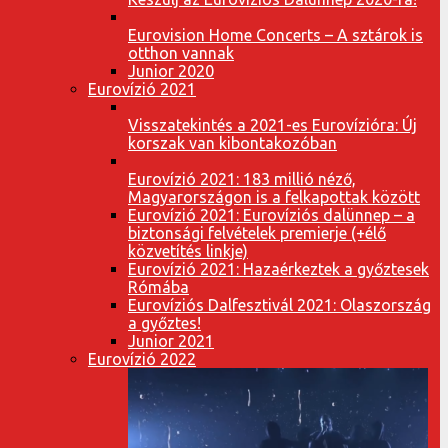
Eurovision Home Concerts – A sztárok is
otthon vannak
Junior 2020
Eurovízió 2021
Visszatekintés a 2021-es Eurovízióra: Új
korszak van kibontakozóban
Eurovízió 2021: 183 millió néző,
Magyarországon is a felkapottak között
Eurovízió 2021: Eurovíziós dalünnep – a
biztonsági felvételek premierje (+élő
közvetítés linkje)
Eurovízió 2021: Hazaérkeztek a győztesek
Rómába
Eurovíziós Dalfesztivál 2021: Olaszország
a győztes!
Junior 2021
Eurovízió 2022