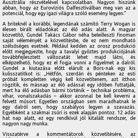
Ausztrália részvételével kapcsolatban. Nagyon hiszünk
abban, hogy az Eurovíziós Dalfesztiválban meg van az a
potenciál, hogy egy igazi világra szóló esemény legyen.”
A briteknél a korábbi, legendának számító Terry Wogan is
élesen bírált előadókat az élő adás alatt. A magyar
közvetítő, Gundel Takács Gábor néha beleilleszti finoman
saját véleményét a közvetítésbe, de ez nem mondható
szélsőséges esetnek. Például kedden az orosz produkció
előtt megjegyezte, hogy a tavalyi győztes produkciójának
továbbfejlesztett változatát lehet majd látni, és
elképzelhető, hogy ez el fogja vonni a figyelmet a dalról.
Gundel a kiutazása előtt elárult a Bors-nak egy kis
kulisszatitkot is: „Hétfőn, szerdán és pénteken az esti
próbát kompletten végig kell közvetítenem, azt itthon
rögzítik, és másnap az élô adással egy idôben futtatják,
mert ha élő adásban bármi történik – technikai probléma,
vihar, vonalszakadás – akkor azonnal be kell keverni a
felvett műsort. Egyetlen országban sem maradhatnak le
egy dalról sem, hogy szabályos legyen a szavazás.
Egyébként a szakmai zsűri is ezek alapján pontoz. 12 adás
hat nap alatt, ez egy rendkívül jól kitalált rendszer, de
nagyon nagy munka.
Visszatérve a kommentátorok közvetítésére, az