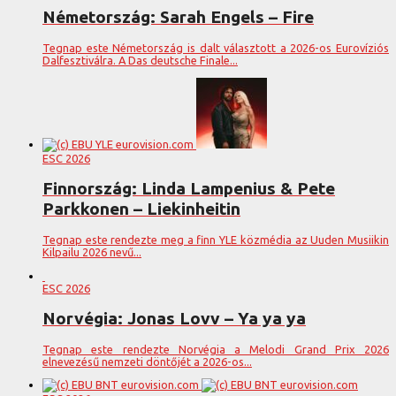
Németország: Sarah Engels – Fire
Tegnap este Németország is dalt választott a 2026-os Eurovíziós
Dalfesztiválra. A Das deutsche Finale...
ESC 2026
Finnország: Linda Lampenius & Pete
Parkkonen – Liekinheitin
Tegnap este rendezte meg a finn YLE közmédia az Uuden Musiikin
Kilpailu 2026 nevű...
ESC 2026
Norvégia: Jonas Lovv – Ya ya ya
Tegnap este rendezte Norvégia a Melodi Grand Prix 2026
elnevezésű nemzeti döntőjét a 2026-os...