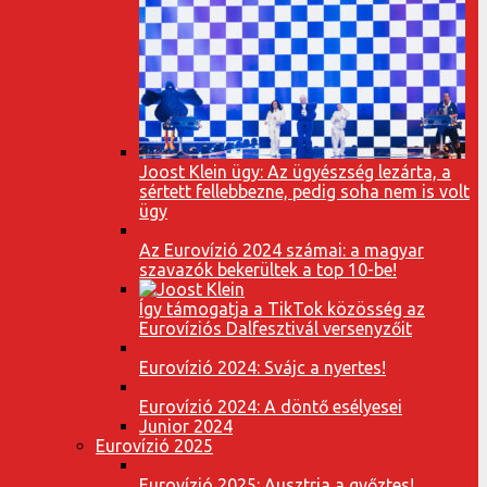
Joost Klein ügy: Az ügyészség lezárta, a
sértett fellebbezne, pedig soha nem is volt
ügy
Az Eurovízió 2024 számai: a magyar
szavazók bekerültek a top 10-be!
Így támogatja a TikTok közösség az
Eurovíziós Dalfesztivál versenyzőit
Eurovízió 2024: Svájc a nyertes!
Eurovízió 2024: A döntő esélyesei
Junior 2024
Eurovízió 2025
Eurovízió 2025: Ausztria a győztes!