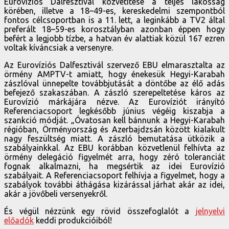
Eurovíziós Dalfesztivál közvetítése a teljes lakosság
körében, illetve a 18–49-es, kereskedelmi szempontból
fontos célcsoportban is a 11. lett, a leginkább a TV2 által
preferált 18–59-es korosztályban azonban éppen hogy
befért a legjobb tízbe, a hatvan év alattiak közül 167 ezren
voltak kíváncsiak a versenyre.
Az Eurovíziós Dalfesztivál szervező EBU elmarasztalta az
örmény AMPTV-t amiatt, hogy énekesük Hegyi-Karabah
zászlóval ünnepelte továbbjutását a döntőbe az élő adás
befejező szakaszában. A zászló szerepeltetése káros az
Eurovízió márkájára nézve. Az Eurovíziót irányító
Referenciacsoport legkésőbb június végéig kiszabja a
szankció módját. „Óvatosan kell bánnunk a Hegyi-Karabah
régióban, Örményország és Azerbajdzsán között kialakult
nagy feszültség miatt. A zászló bemutatása ütközik a
szabályainkkal. Az EBU korábban közvetlenül felhívta az
örmény delegáció figyelmét arra, hogy zéró toleranciát
fognak alkalmazni, ha megsértik az idei Eurovízió
szabályait. A Referenciacsoport felhívja a figyelmet, hogy a
szabályok további áthágása kizárással járhat akár az idei,
akár a jövőbeli versenyekről.
És végül nézzünk egy rövid összefoglalót a
jelnyelvi
előadók
keddi produkcióiból!