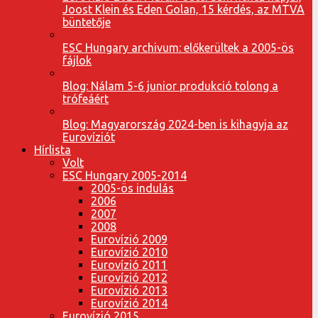
Joost Klein és Eden Golan, 15 kérdés, az MTVA
büntetője
ESC Hungary archivum: előkerültek a 2005-ös
fájlok
Blog: Nálam 5-6 junior produkció tolong a
trófeáért
Blog: Magyarország 2024-ben is kihagyja az
Eurovíziót
Hírlista
Volt
ESC Hungary 2005-2014
2005-ös indulás
2006
2007
2008
Eurovízió 2009
Eurovízió 2010
Eurovízió 2011
Eurovízió 2012
Eurovízió 2013
Eurovízió 2014
Eurovízió 2015