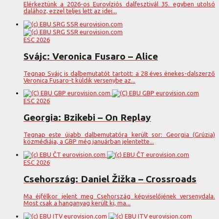
Elérkeztünk a 2026-os Eurovíziós dalfesztivál 35. egyben utolsó
dalához, ezzel teljes lett az idei...
ESC 2026
Svájc: Veronica Fusaro – Alice
Tegnap Svájc is dalbemutatót tartott: a 28 éves énekes-dalszerző
Veronica Fusaro-t küldik versenybe az...
ESC 2026
Georgia: Bzikebi – On Replay
Tegnap este újabb dalbemutatóra került sor: Georgia (Grúzia)
közmédiája, a GBP még januárban jelentette...
ESC 2026
Csehország: Daniel Žižka – Crossroads
Ma éjfélkor jelent meg Csehország képviselőjének versenydala.
Most csak a hanganyag került ki, ma...