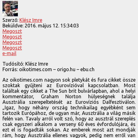
Szerző:
Klész Imre
Beküldve:
2016. május 12. 15:34:03
Megoszt
Megoszt
Megoszt
Megoszt
e-mail
Tudósító: Klész Imre
Forrás: oikotimes.com – origo.hu – ebu.ch
Az oikotimes.com nagyon sok pletykát és fura cikket össze
szoktak gyűjteni az Eurovízióval kapcsolatban. Most
találtak egy cikket a The Sun brit bulvárlapban, ahol a helyi
kommentátor, Graham Norton hülyeségnek találja
Ausztrália szerepeltetését az Eurovíziós Dalfesztiválon.
„Igaz, hogy néhány ország technikailag egyébként sem
tartozik Európához, de ugyan már, Ausztrália a világ másik
felén van. Tavaly arról volt szó, hogy az ausztrál szereplés
csak egyszeri alkalom a verseny 60 éves évfordulójára, és
ezt el is fogadták sokan. Az emberek most azt mondják
rám, hogy Ausztrália ellenes vagyok, pedig nem erről van