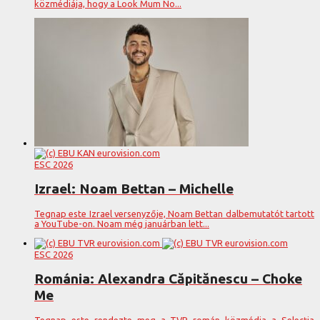
közmédiája, hogy a Look Mum No...
ESC 2026
Izrael: Noam Bettan – Michelle
Tegnap este Izrael versenyzője, Noam Bettan dalbemutatót tartott
a YouTube-on. Noam még januárban lett...
ESC 2026
Románia: Alexandra Căpitănescu – Choke
Me
Tegnap este rendezte meg a TVR román közmédia a Selecția