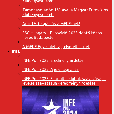
Klub Egyesületet!
Támogasd adód 1%-ával a Magyar Eurovíziós
Klub Egyesületet!
Adó 1% felajánlás a MEKE-nek!
ESC Hungary – Eurovízió 2023 döntő közös
nézés Budapesten!
A MEKE Egyesület tagfelvételt hirdet!
INFE
INFE Poll 2025: Eredményhirdetés
INFE Poll 2025: A jelenlegi állás
INFE Poll 2025: Elindult a klubok szavazása, a
leveles szavazásunk eredményhirdetése