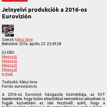
Jelnyelvi produkciók a 2016-os
Eurovízión
Szerző:
Klész Imre
Beküldve:
2016. április 23. 23:39:28
(c) EBU
Megoszt
Megoszt
Megoszt
Megoszt
e-mail
Tudósító: Klész Imre
Forrás: eurovision.tv
A 2016-os Eurovízió házigazda közmédiája, az SVT
bejelentette, hogy külön előadókkal nemzetközi jelnyelven is
fogják közvetíteni az idei fesztivált azért, hogy a