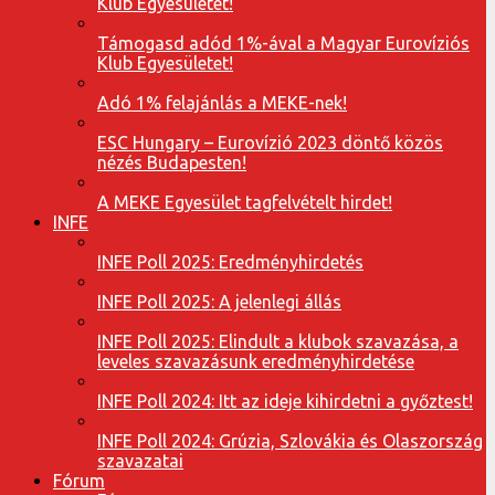
Klub Egyesületet!
Támogasd adód 1%-ával a Magyar Eurovíziós
Klub Egyesületet!
Adó 1% felajánlás a MEKE-nek!
ESC Hungary – Eurovízió 2023 döntő közös
nézés Budapesten!
A MEKE Egyesület tagfelvételt hirdet!
INFE
INFE Poll 2025: Eredményhirdetés
INFE Poll 2025: A jelenlegi állás
INFE Poll 2025: Elindult a klubok szavazása, a
leveles szavazásunk eredményhirdetése
INFE Poll 2024: Itt az ideje kihirdetni a győztest!
INFE Poll 2024: Grúzia, Szlovákia és Olaszország
szavazatai
Fórum