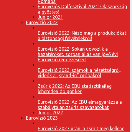
Rómába
Eurovíziós Dalfesztivál 2021: Olaszország
a győztes!
Junior 2021
Eurovízió 2022
Eurovízió 2022: Nézd meg a produkciókat
a biztonsági felvételekről!
Eurovízió 2022: Sokan üdvözlik a
hazatérőket, sorban állás van jövő évi
Eurovízió rendezéséért
Eurovízió 2022: számok a nézettségről,
videók a „stand-in” próbákról
Zsűrik 2022: Az EBU statisztikailag
lehetetlen dolgot kér
Eurovízió 2022: Az EBU elmagyarázza a
szabálytalan zsűris szavazatokat
Junior 2022
Eurovízió 2023
Eurovízió 2023 után: a zsűrit meg kellene