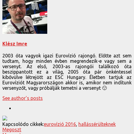
Klész Imre
2003 óta vagyok igazi Eurovízió rajongó. Előtte azt sem
tudtam, hogy minden évben megrendezik-e vagy sem a
versenyt. Az első, 2003-as rajongói találkozó óta
beszippantott ez a világ, 2005 óta pár önkéntessel
kibővülve létrejött az ESC Hungary. Életben tartjuk az
Eurovíziót Magyarországon akkor is, amikor nem indítunk
versenyzőt, vagy próbálják temetni a versenyt 🙂
See author's posts
Kapcsolódo cikkek:
eurovízió 2016
,
hallássérülteknek
Megoszt