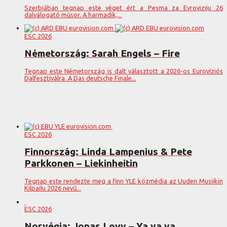
Szerbiában tegnap este véget ért a Pesma za Evroviziju 26
dalválogató műsor. A harmadik,...
ESC 2026
Németország: Sarah Engels – Fire
Tegnap este Németország is dalt választott a 2026-os Eurovíziós
Dalfesztiválra. A Das deutsche Finale...
ESC 2026
Finnország: Linda Lampenius & Pete
Parkkonen – Liekinheitin
Tegnap este rendezte meg a finn YLE közmédia az Uuden Musiikin
Kilpailu 2026 nevű...
ESC 2026
Norvégia: Jonas Lovv – Ya ya ya