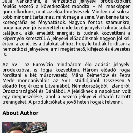
Julia Kankkonne, a nemzetközi jelnyelvi produkciókért
felelős vezető a következőket mondta: – Mi másképpen
gondolkodunk, mint az előadóművészek. Minden dal sokkal
több mindent tartalmaz, mint maga a zene. Van benne tánc,
koreográfia és fényhatások. Nagyon fontos számunkra,
hogy nagyon jó ismerettel rendelkező jelnyelvi tolmácsokat
találjunk, akik emellett energiát is tudnak közvetíteni a
képernyőn keresztül. A jelnyelvi előadóinknak nagyon jól kell
érteni a zenét és a dalokat ahhoz, hogy le tudják fordítani a
nemzetközi jelnyelvre, ami megérthető, kifejező és élvezetes
is.
Az SVT az Eurovízió mindhárom élő adását jelnyelvi
produkcióval is fogja közvetíteni. Három előadó fogja
fordítani a két műsorvezető, Måns Zelmerlöw és Petra
Mede mondanivalóit az SVT stúdiójából. Összesen 9
előadó fog érkezni Litvániából, Németországból, Izlandról,
Oroszországból és Dániából. A jelelőknek a napokban volt
egy megbeszélése, ahol a vezető jelnyelvi előadó tartott
tréningeket. A produkciókat a jövő héten fogják felvenni.
About Author