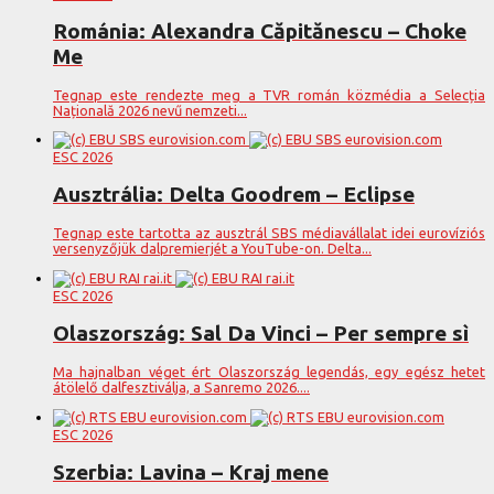
Románia: Alexandra Căpitănescu – Choke
Me
Tegnap este rendezte meg a TVR román közmédia a Selecția
Națională 2026 nevű nemzeti...
ESC 2026
Ausztrália: Delta Goodrem – Eclipse
Tegnap este tartotta az ausztrál SBS médiavállalat idei eurovíziós
versenyzőjük dalpremierjét a YouTube-on. Delta...
ESC 2026
Olaszország: Sal Da Vinci – Per sempre sì
Ma hajnalban véget ért Olaszország legendás, egy egész hetet
átölelő dalfesztiválja, a Sanremo 2026....
ESC 2026
Szerbia: Lavina – Kraj mene