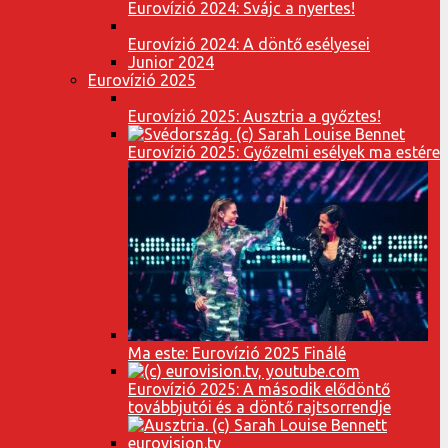
Eurovízió 2024: Svájc a nyertes!
Eurovízió 2024: A döntő esélyesei
Junior 2024
Eurovízió 2025
Eurovízió 2025: Ausztria a győztes!
Eurovízió 2025: Győzelmi esélyek ma estére
Ma este: Eurovízió 2025 Finálé
Eurovízió 2025: A második elődöntő
továbbjutói és a döntő rajtsorrendje