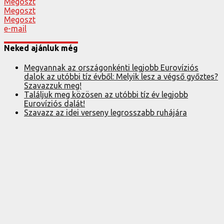
Megoszt
Megoszt
Megoszt
e-mail
Neked ajánluk még
Megvannak az országonkénti legjobb Eurovíziós
dalok az utóbbi tíz évből: Melyik lesz a végső győztes?
Szavazzuk meg!
Találjuk meg közösen az utóbbi tíz év legjobb
Eurovíziós dalát!
Szavazz az idei verseny legrosszabb ruhájára