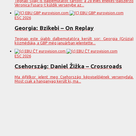
Tegnap Svájc is dalbemutatót tartott: a 28 éves énekes-dalszerző
Veronica Fusaro-t küldik versenybe az...
ESC 2026
Georgia: Bzikebi – On Replay
Tegnap este újabb dalbemutatóra került sor: Georgia (Grúzia)
közmédiája, a GBP még januárban jelentette...
ESC 2026
Csehország: Daniel Žižka – Crossroads
Ma éjfélkor jelent meg Csehország képviselőjének versenydala.
Most csak a hanganyag került ki, ma...