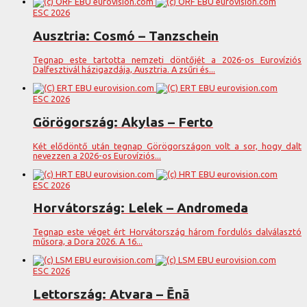
ESC 2026
Ausztria: Cosmó – Tanzschein
Tegnap este tartotta nemzeti döntőjét a 2026-os Eurovíziós
Dalfesztivál házigazdája, Ausztria. A zsűri és...
ESC 2026
Görögország: Akylas – Ferto
Két elődöntő után tegnap Görögországon volt a sor, hogy dalt
nevezzen a 2026-os Eurovíziós...
ESC 2026
Horvátország: Lelek – Andromeda
Tegnap este véget ért Horvátország három fordulós dalválasztó
műsora, a Dora 2026. A 16...
ESC 2026
Lettország: Atvara – Ēnā