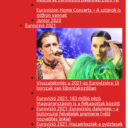
Eurovision Home Concerts – A sztárok is
otthon vannak
Junior 2020
Eurovízió 2021
Visszatekintés a 2021-es Eurovízióra: Új
korszak van kibontakozóban
Eurovízió 2021: 183 millió néző,
Magyarországon is a felkapottak között
Eurovízió 2021: Eurovíziós dalünnep – a
biztonsági felvételek premierje (+élő
közvetítés linkje)
Eurovízió 2021: Hazaérkeztek a győztesek