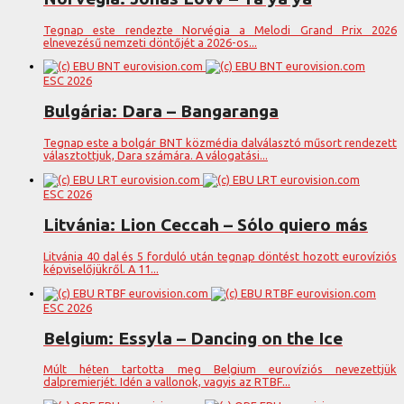
Tegnap este rendezte Norvégia a Melodi Grand Prix 2026
elnevezésű nemzeti döntőjét a 2026-os...
ESC 2026
Bulgária: Dara – Bangaranga
Tegnap este a bolgár BNT közmédia dalválasztó műsort rendezett
választottjuk, Dara számára. A válogatási...
ESC 2026
Litvánia: Lion Ceccah – Sólo quiero más
Litvánia 40 dal és 5 forduló után tegnap döntést hozott eurovíziós
képviselőjükről. A 11...
ESC 2026
Belgium: Essyla – Dancing on the Ice
Múlt héten tartotta meg Belgium eurovíziós nevezettjük
dalpremierjét. Idén a vallonok, vagyis az RTBF...