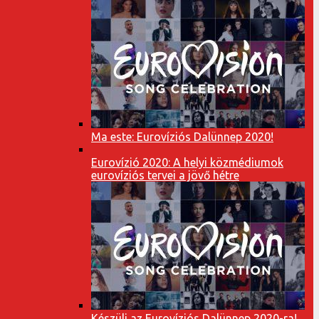
Ma este: Eurovíziós Dalünnep 2020!
Eurovízió 2020: A helyi közmédiumok
eurovíziós tervei a jövő hétre
Készülj az Eurovíziós Dalünnep 2020-ra!