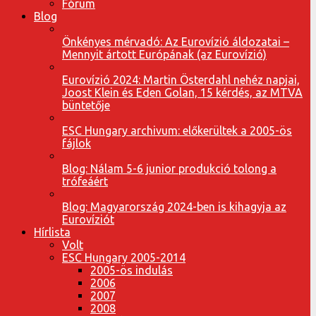
Fórum
Blog
Önkényes mérvadó: Az Eurovízió áldozatai –
Mennyit ártott Európának (az Eurovízió)
Eurovízió 2024: Martin Österdahl nehéz napjai,
Joost Klein és Eden Golan, 15 kérdés, az MTVA
büntetője
ESC Hungary archivum: előkerültek a 2005-ös
fájlok
Blog: Nálam 5-6 junior produkció tolong a
trófeáért
Blog: Magyarország 2024-ben is kihagyja az
Eurovíziót
Hírlista
Volt
ESC Hungary 2005-2014
2005-ös indulás
2006
2007
2008