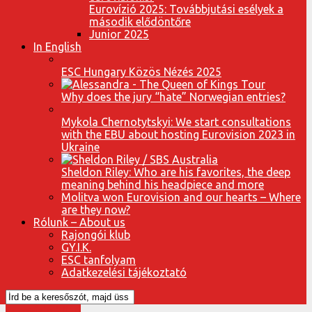
Eurovízió 2025: Továbbjutási esélyek a
második elődöntőre
Junior 2025
In English
ESC Hungary Közös Nézés 2025
Why does the jury “hate” Norwegian entries?
Mykola Chernotytskyi: We start consultations
with the EBU about hosting Eurovision 2023 in
Ukraine
Sheldon Riley: Who are his favorites, the deep
meaning behind his headpiece and more
Molitva won Eurovision and our hearts – Where
are they now?
Rólunk – About us
Rajongói klub
GY.I.K.
ESC tanfolyam
Adatkezelési tájékoztató
Eurovízió 2016