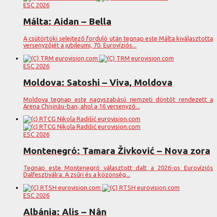
ESC 2026
Málta: Aidan – Bella
A csütörtöki selejtező forduló után tegnap este Málta kiválasztotta
versenyzőjét a jubileumi, 70. Eurovíziós...
ESC 2026
Moldova: Satoshi – Viva, Moldova
Moldova tegnap este nagyszabású nemzeti döntőt rendezett a
Arena Chișinău-ban, ahol a 16 versenyző...
ESC 2026
Montenegró: Tamara Živković – Nova zora
Tegnap este Montenegró választott dalt a 2026-os Eurovíziós
Dalfesztiválra. A zsűri és a közönség...
ESC 2026
Albánia: Alis – Nân