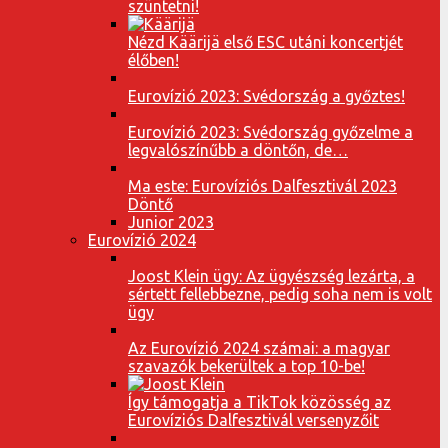
szüntetni!
Nézd Käärijä első ESC utáni koncertjét
élőben!
Eurovízió 2023: Svédország a győztes!
Eurovízió 2023: Svédország győzelme a
legvalószínűbb a döntőn, de…
Ma este: Eurovíziós Dalfesztivál 2023
Döntő
Junior 2023
Eurovízió 2024
Joost Klein ügy: Az ügyészség lezárta, a
sértett fellebbezne, pedig soha nem is volt
ügy
Az Eurovízió 2024 számai: a magyar
szavazók bekerültek a top 10-be!
Így támogatja a TikTok közösség az
Eurovíziós Dalfesztivál versenyzőit