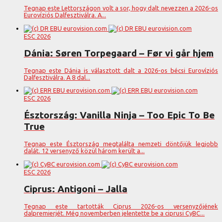
Tegnap este Lettországon volt a sor, hogy dalt nevezzen a 2026-os
Eurovíziós Dalfesztiválra. A...
ESC 2026
Dánia: Søren Torpegaard – Før vi går hjem
Tegnap este Dánia is választott dalt a 2026-os bécsi Eurovíziós
Dalfesztiválra. A 8 dal...
ESC 2026
Észtország: Vanilla Ninja – Too Epic To Be
True
Tegnap este Észtország megtalálta nemzeti döntőjük legjobb
dalát. 12 versenyző közül három került a...
ESC 2026
Ciprus: Antigoni – Jalla
Tegnap este tartották Ciprus 2026-os versenyzőjének
dalpremierjét. Még novemberben jelentette be a ciprusi CyBC...