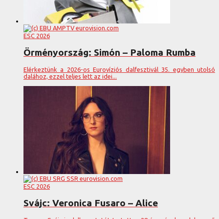
ESC 2026
Örményország: Simón – Paloma Rumba
Elérkeztünk a 2026-os Eurovíziós dalfesztivál 35. egyben utolsó
dalához, ezzel teljes lett az idei...
ESC 2026
Svájc: Veronica Fusaro – Alice