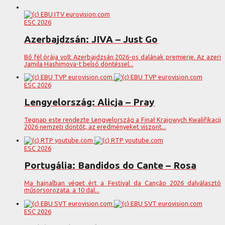
ESC 2026
Azerbajdzsán: JIVA – Just Go
Bő fél órája volt Azerbajdzsán 2026-os dalának premierje. Az azeri
Jamila Hashimova-t belső döntéssel...
ESC 2026
Lengyelország: Alicja – Pray
Tegnap este rendezte Lengyelország a Finał Krajowych Kwalifikacji
2026 nemzeti döntőt, az eredményeket viszont...
ESC 2026
Portugália: Bandidos do Cante – Rosa
Ma hajnalban véget ért a Festival da Canção 2026 dalválasztó
műsorsorozata. a 10 dal...
ESC 2026