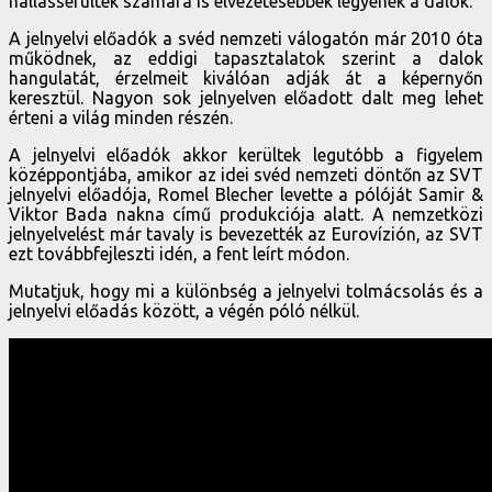
hallássérültek számára is élvezetesebbek legyenek a dalok.
A jelnyelvi előadók a svéd nemzeti válogatón már 2010 óta
működnek, az eddigi tapasztalatok szerint a dalok
hangulatát, érzelmeit kiválóan adják át a képernyőn
keresztül. Nagyon sok jelnyelven előadott dalt meg lehet
érteni a világ minden részén.
A jelnyelvi előadók akkor kerültek legutóbb a figyelem
középpontjába, amikor az idei svéd nemzeti döntőn az SVT
jelnyelvi előadója, Romel Blecher levette a pólóját Samir &
Viktor Bada nakna című produkciója alatt. A nemzetközi
jelnyelvelést már tavaly is bevezették az Eurovízión, az SVT
ezt továbbfejleszti idén, a fent leírt módon.
Mutatjuk, hogy mi a különbség a jelnyelvi tolmácsolás és a
jelnyelvi előadás között, a végén póló nélkül.