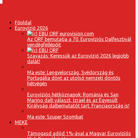
Főoldal
Eurovízió 2026
Az ORF bemutatja a 70. Eurovíziós Dalfesztivál
vendégfellépőit
Szavazás: Keressük az Eurovízió 2026 legjobb
dalát!
Ma este: Lengyelország, Svédország és
Portugália dönt az utolsó nemzeti döntős
hétvégén
Eurovíziós hétköznapok: Románia és San
Marino dalt választ, Izrael és az Egyesült
Királyság dalbemutatót tart. Franciaország is!
Ma este: Szuper Szombat
MEKE
Támogasd adód 1%-ával a Magyar Eurovíziós