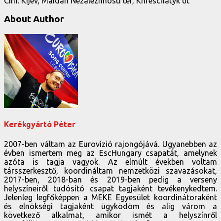
Cím: Kijev, Maidan Nezalezhnosti tér, Khreschatyk út
About Author
Kerékgyártó Péter
2007-ben váltam az Eurovízió rajongójává. Ugyanebben az
évben ismertem meg az EscHungary csapatát, amelynek
azóta is tagja vagyok. Az elmúlt években voltam
társszerkesztő, koordináltam nemzetközi szavazásokat,
2017-ben, 2018-ban és 2019-ben pedig a verseny
helyszíneiről tudósító csapat tagjaként tevékenykedtem.
Jelenleg legfőképpen a MEKE Egyesület koordinátoraként
és elnökségi tagjaként ügyködöm és alig várom a
következő alkalmat, amikor ismét a helyszínről