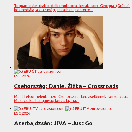
Tegnap este újabb dalbemutatóra került sor: Georgia (Grúzia)
közmédiája, a GBP még januárban jelentette...
ESC 2026
Csehország: Daniel Žižka – Crossroads
Ma éjfélkor jelent meg Csehország képviselőjének versenydala.
Most csak a hanganyag került ki, ma...
ESC 2026
Azerbajdzsán: JIVA – Just Go