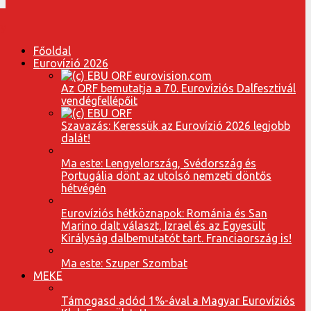
Főoldal
Eurovízió 2026
Az ORF bemutatja a 70. Eurovíziós Dalfesztivál
vendégfellépőit
Szavazás: Keressük az Eurovízió 2026 legjobb
dalát!
Ma este: Lengyelország, Svédország és
Portugália dönt az utolsó nemzeti döntős
hétvégén
Eurovíziós hétköznapok: Románia és San
Marino dalt választ, Izrael és az Egyesült
Királyság dalbemutatót tart. Franciaország is!
Ma este: Szuper Szombat
MEKE
Támogasd adód 1%-ával a Magyar Eurovíziós