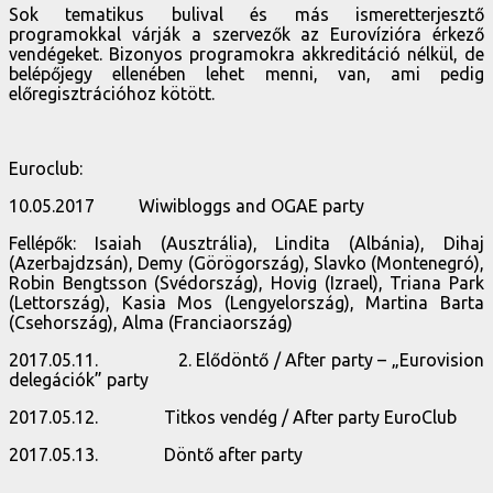
Sok tematikus bulival és más ismeretterjesztő
programokkal várják a szervezők az Eurovízióra érkező
vendégeket. Bizonyos programokra akkreditáció nélkül, de
belépőjegy ellenében lehet menni, van, ami pedig
előregisztrációhoz kötött.
Euroclub:
10.05.2017 Wiwibloggs and OGAE party
Fellépők: Isaiah (Ausztrália), Lindita (Albánia), Dihaj
(Azerbajdzsán), Demy (Görögország), Slavko (Montenegró),
Robin Bengtsson (Svédország), Hovig (Izrael), Triana Park
(Lettország), Kasia Mos (Lengyelország), Martina Barta
(Csehország), Alma (Franciaország)
2017.05.11. 2. Elődöntő / After party – „Eurovision
delegációk” party
2017.05.12. Titkos vendég / After party EuroClub
2017.05.13. Döntő after party