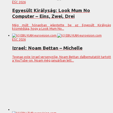
ESC 2026
Egyesült Királyság: Look Mum No
Computer – Eins, Zwei, Drei
Még múlt hónapban jelentette be az Egyesült Királyság
közmédiája, hogy a Look Mum No...
ESC 2026
Izrael: Noam Bettan – Michelle
Tegnap este Izrael versenyzője, Noam Bettan dalbemutatót tartott
a YouTube-on. Noam még januárban lett...