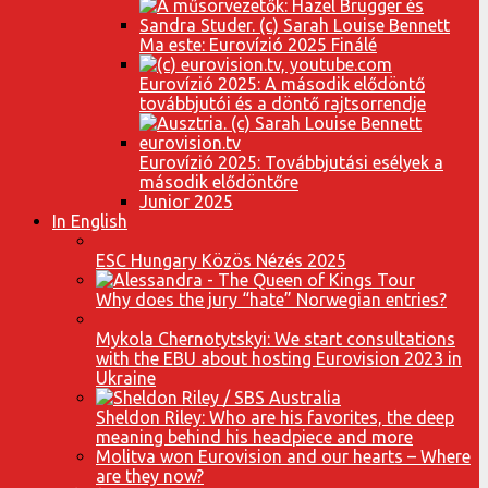
Ma este: Eurovízió 2025 Finálé
Eurovízió 2025: A második elődöntő
továbbjutói és a döntő rajtsorrendje
Eurovízió 2025: Továbbjutási esélyek a
második elődöntőre
Junior 2025
In English
ESC Hungary Közös Nézés 2025
Why does the jury “hate” Norwegian entries?
Mykola Chernotytskyi: We start consultations
with the EBU about hosting Eurovision 2023 in
Ukraine
Sheldon Riley: Who are his favorites, the deep
meaning behind his headpiece and more
Molitva won Eurovision and our hearts – Where
are they now?