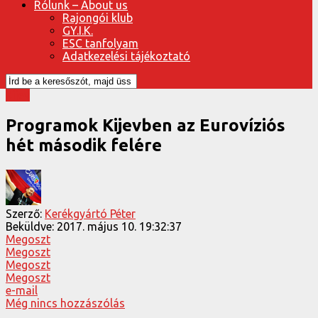
Rólunk – About us
Rajongói klub
GY.I.K.
ESC tanfolyam
Adatkezelési tájékoztató
Kijev
Programok Kijevben az Eurovíziós
hét második felére
Szerző:
Kerékgyártó Péter
Beküldve:
2017. május 10. 19:32:37
Megoszt
Megoszt
Megoszt
Megoszt
e-mail
Még nincs hozzászólás