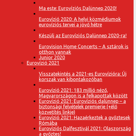
Ma este: Eurovíziós Dalünnep 2020!
Eurovízió 2020: A helyi közmédiumok
eurovíziós tervei a jövő hétre
Készülj az Eurovíziós Dalünnep 2020-ra!
Eurovision Home Concerts – A sztárok is
otthon vannak
Junior 2020
Eurovízió 2021
Visszatekintés a 2021-es Eurovízióra: Új
korszak van kibontakozóban
Eurovízió 2021: 183 millió néző,
Magyarországon is a felkapottak között
Eurovízió 2021: Eurovíziós dalünnep – a
biztonsági felvételek premierje (+élő
közvetítés linkje)
Eurovízió 2021: Hazaérkeztek a győztesek
Rómába
Eurovíziós Dalfesztivál 2021: Olaszország
a győztes!