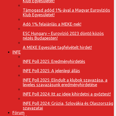
Klub Egyesületet!
Támogasd adód 1%-ával a Magyar Eurovíziós
Klub Egyesületet!
Adó 1% felajánlás a MEKE-nek!
ESC Hungary – Eurovízió 2023 döntő közös
nézés Budapesten!
A MEKE Egyesület tagfelvételt hirdet!
INFE
INFE Poll 2025: Eredményhirdetés
INFE Poll 2025: A jelenlegi állás
INFE Poll 2025: Elindult a klubok szavazása, a
leveles szavazásunk eredményhirdetése
INFE Poll 2024: Itt az ideje kihirdetni a győztest!
INFE Poll 2024: Grúzia, Szlovákia és Olaszország
szavazatai
Fórum