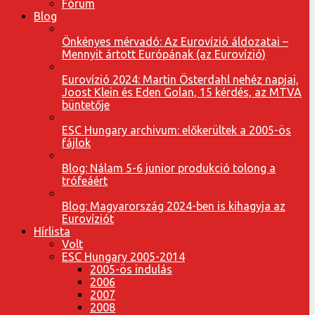
Fórum
Blog
Önkényes mérvadó: Az Eurovízió áldozatai –
Mennyit ártott Európának (az Eurovízió)
Eurovízió 2024: Martin Österdahl nehéz napjai,
Joost Klein és Eden Golan, 15 kérdés, az MTVA
büntetője
ESC Hungary archivum: előkerültek a 2005-ös
fájlok
Blog: Nálam 5-6 junior produkció tolong a
trófeáért
Blog: Magyarország 2024-ben is kihagyja az
Eurovíziót
Hírlista
Volt
ESC Hungary 2005-2014
2005-ös indulás
2006
2007
2008