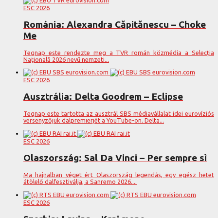
ESC 2026
Románia: Alexandra Căpitănescu – Choke
Me
Tegnap este rendezte meg a TVR román közmédia a Selecția
Națională 2026 nevű nemzeti...
ESC 2026
Ausztrália: Delta Goodrem – Eclipse
Tegnap este tartotta az ausztrál SBS médiavállalat idei eurovíziós
versenyzőjük dalpremierjét a YouTube-on. Delta...
ESC 2026
Olaszország: Sal Da Vinci – Per sempre sì
Ma hajnalban véget ért Olaszország legendás, egy egész hetet
átölelő dalfesztiválja, a Sanremo 2026....
ESC 2026