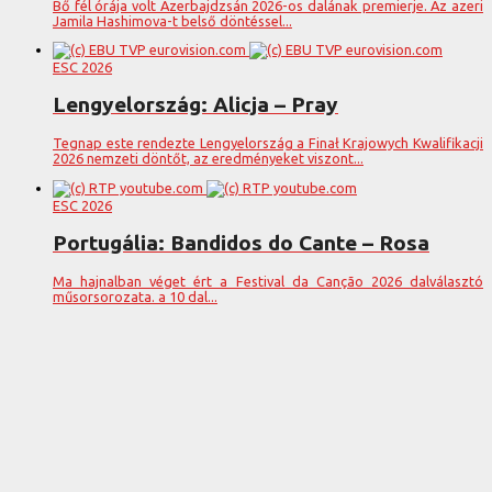
Bő fél órája volt Azerbajdzsán 2026-os dalának premierje. Az azeri
Jamila Hashimova-t belső döntéssel...
ESC 2026
Lengyelország: Alicja – Pray
Tegnap este rendezte Lengyelország a Finał Krajowych Kwalifikacji
2026 nemzeti döntőt, az eredményeket viszont...
ESC 2026
Portugália: Bandidos do Cante – Rosa
Ma hajnalban véget ért a Festival da Canção 2026 dalválasztó
műsorsorozata. a 10 dal...