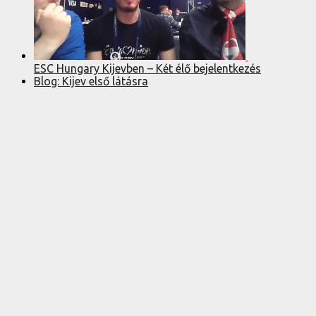
ESC Hungary Kijevben – Két élő bejelentkezés
Blog: Kijev első látásra