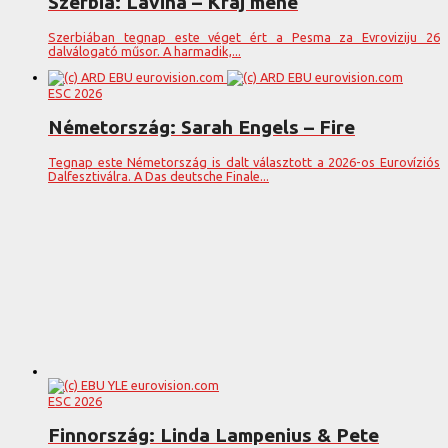
Szerbia: Lavina – Kraj mene
Szerbiában tegnap este véget ért a Pesma za Evroviziju 26
dalválogató műsor. A harmadik,...
ESC 2026
Németország: Sarah Engels – Fire
Tegnap este Németország is dalt választott a 2026-os Eurovíziós
Dalfesztiválra. A Das deutsche Finale...
ESC 2026
Finnország: Linda Lampenius & Pete