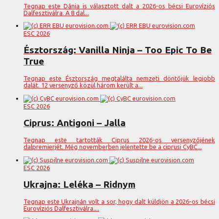
Tegnap este Dánia is választott dalt a 2026-os bécsi Eurovíziós
Dalfesztiválra. A 8 dal...
ESC 2026
Észtország: Vanilla Ninja – Too Epic To Be
True
Tegnap este Észtország megtalálta nemzeti döntőjük legjobb
dalát. 12 versenyző közül három került a...
ESC 2026
Ciprus: Antigoni – Jalla
Tegnap este tartották Ciprus 2026-os versenyzőjének
dalpremierjét. Még novemberben jelentette be a ciprusi CyBC...
ESC 2026
Ukrajna: Leléka – Ridnym
Tegnap este Ukrajnán volt a sor, hogy dalt küldjön a 2026-os bécsi
Eurovíziós Dalfesztiválra....