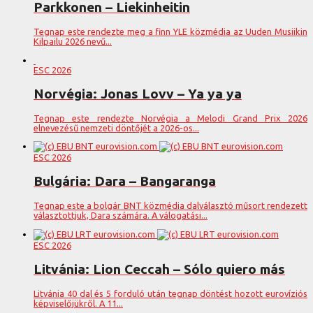
Parkkonen – Liekinheitin
Tegnap este rendezte meg a finn YLE közmédia az Uuden Musiikin
Kilpailu 2026 nevű...
ESC 2026
Norvégia: Jonas Lovv – Ya ya ya
Tegnap este rendezte Norvégia a Melodi Grand Prix 2026
elnevezésű nemzeti döntőjét a 2026-os...
ESC 2026
Bulgária: Dara – Bangaranga
Tegnap este a bolgár BNT közmédia dalválasztó műsort rendezett
választottjuk, Dara számára. A válogatási...
ESC 2026
Litvánia: Lion Ceccah – Sólo quiero más
Litvánia 40 dal és 5 forduló után tegnap döntést hozott eurovíziós
képviselőjükről. A 11...