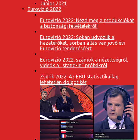
Junior 2021
Eurovízió 2022
Eurovízió 2022: Nézd meg a produkciókat
a biztonsági felvételekről!
Eurovízió 2022: Sokan üdvözlik a
hazatérőket, sorban állás van jövő évi
Eurovízió rendezéséért
Eurovízió 2022: számok a nézettségről,
videók a „stand-in” próbákról
Zsűrik 2022: Az EBU statisztikailag
lehetetlen dolgot kér