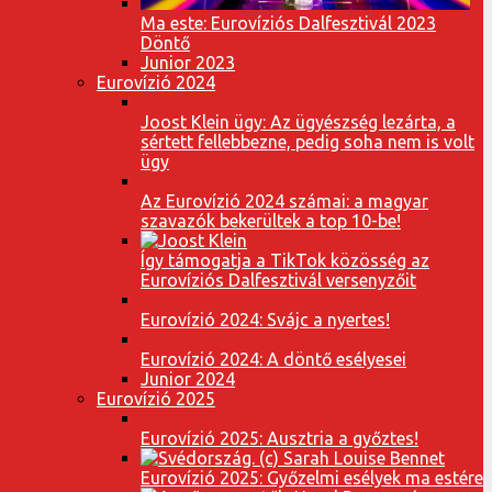
Ma este: Eurovíziós Dalfesztivál 2023
Döntő
Junior 2023
Eurovízió 2024
Joost Klein ügy: Az ügyészség lezárta, a
sértett fellebbezne, pedig soha nem is volt
ügy
Az Eurovízió 2024 számai: a magyar
szavazók bekerültek a top 10-be!
Így támogatja a TikTok közösség az
Eurovíziós Dalfesztivál versenyzőit
Eurovízió 2024: Svájc a nyertes!
Eurovízió 2024: A döntő esélyesei
Junior 2024
Eurovízió 2025
Eurovízió 2025: Ausztria a győztes!
Eurovízió 2025: Győzelmi esélyek ma estére