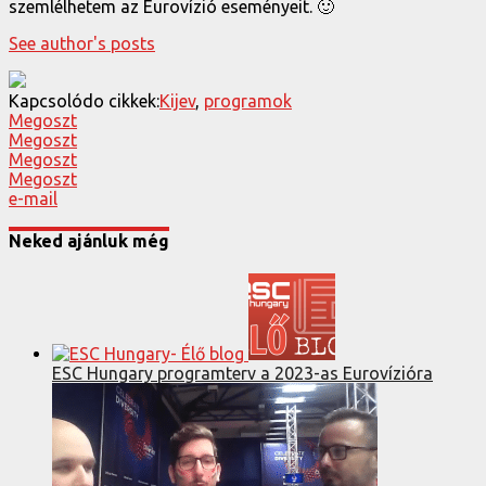
szemlélhetem az Eurovízió eseményeit. 🙂
See author's posts
Kapcsolódo cikkek:
Kijev
,
programok
Megoszt
Megoszt
Megoszt
Megoszt
e-mail
Neked ajánluk még
ESC Hungary programterv a 2023-as Eurovízióra