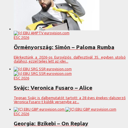
ESC 2026
Örményország: Simón – Paloma Rumba
Elérkeztünk a 2026-os Eurovíziós dalfesztivál 35. egyben utolsó
dalához, ezzel teljes lett az idei...
ESC 2026
Svájc: Veronica Fusaro – Alice
Tegnap Svájc is dalbemutatót tartott: a 28 éves énekes-dalszerző
Veronica Fusaro-t küldik versenybe az...
ESC 2026
Georgia: Bzikebi – On Replay