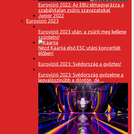
Eurovízió 2022: Az EBU elmagyarázza a
szabálytalan zsűris szavazatokat
Junior 2022
Eurovízió 2023
Eurovízió 2023 után: a zsűrit meg kellene
szüntetni!
Nézd Käärijä első ESC utáni koncertjét
élőben!
Eurovízió 2023: Svédország a győztes!
Eurovízió 2023: Svédország győzelme a
legvalószínűbb a döntőn, de…