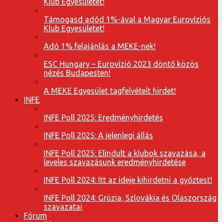
Klub Egyesületet!
Támogasd adód 1%-ával a Magyar Eurovíziós
Klub Egyesületet!
Adó 1% felajánlás a MEKE-nek!
ESC Hungary – Eurovízió 2023 döntő közös
nézés Budapesten!
A MEKE Egyesület tagfelvételt hirdet!
INFE
INFE Poll 2025: Eredményhirdetés
INFE Poll 2025: A jelenlegi állás
INFE Poll 2025: Elindult a klubok szavazása, a
leveles szavazásunk eredményhirdetése
INFE Poll 2024: Itt az ideje kihirdetni a győztest!
INFE Poll 2024: Grúzia, Szlovákia és Olaszország
szavazatai
Fórum