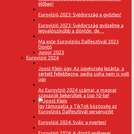
élőben!
Eurovízió 2023: Svédország a győztes!
Eurovízió 2023: Svédország győzelme a
legvalószínűbb a döntőn, de…
Ma este: Eurovíziós Dalfesztivál 2023
Döntő
Junior 2023
Eurovízió 2024
Joost Klein ügy: Az ügyészség lezárta, a
sértett fellebbezne, pedig soha nem is volt
ügy
Az Eurovízió 2024 számai: a magyar
szavazók bekerültek a top 10-be!
Így támogatja a TikTok közösség az
Eurovíziós Dalfesztivál versenyzőit
Eurovízió 2024: Svájc a nyertes!
Eurovízió 2024: A döntő esélyesei