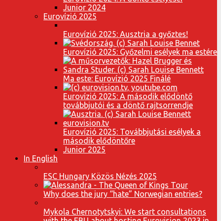
Junior 2024
Eurovízió 2025
Eurovízió 2025: Ausztria a győztes!
Eurovízió 2025: Győzelmi esélyek ma estére
Ma este: Eurovízió 2025 Finálé
Eurovízió 2025: A második elődöntő
továbbjutói és a döntő rajtsorrendje
Eurovízió 2025: Továbbjutási esélyek a
második elődöntőre
Junior 2025
In English
ESC Hungary Közös Nézés 2025
Why does the jury “hate” Norwegian entries?
Mykola Chernotytskyi: We start consultations
with the EBU about hosting Eurovision 2023 in