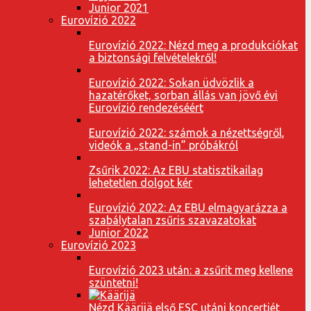
Junior 2021
Eurovízió 2022
Eurovízió 2022: Nézd meg a produkciókat
a biztonsági felvételekről!
Eurovízió 2022: Sokan üdvözlik a
hazatérőket, sorban állás van jövő évi
Eurovízió rendezéséért
Eurovízió 2022: számok a nézettségről,
videók a „stand-in” próbákról
Zsűrik 2022: Az EBU statisztikailag
lehetetlen dolgot kér
Eurovízió 2022: Az EBU elmagyarázza a
szabálytalan zsűris szavazatokat
Junior 2022
Eurovízió 2023
Eurovízió 2023 után: a zsűrit meg kellene
szüntetni!
Nézd Käärijä első ESC utáni koncertjét