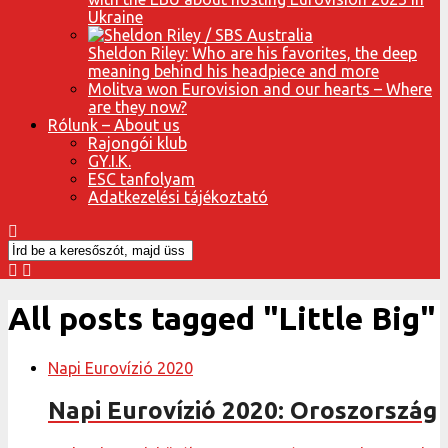
Ukraine
Sheldon Riley: Who are his favorites, the deep
meaning behind his headpiece and more
Molitva won Eurovision and our hearts – Where
are they now?
Rólunk – About us
Rajongói klub
GY.I.K.
ESC tanfolyam
Adatkezelési tájékoztató
All posts tagged "Little Big"
Napi Eurovízió 2020
Napi Eurovízió 2020: Oroszország