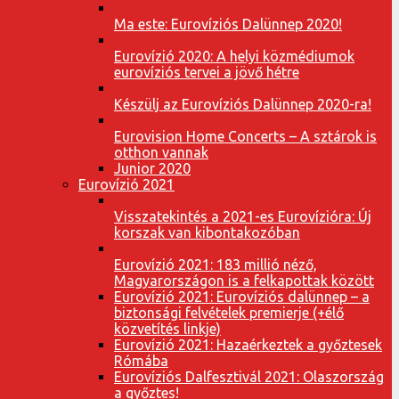
Ma este: Eurovíziós Dalünnep 2020!
Eurovízió 2020: A helyi közmédiumok
eurovíziós tervei a jövő hétre
Készülj az Eurovíziós Dalünnep 2020-ra!
Eurovision Home Concerts – A sztárok is
otthon vannak
Junior 2020
Eurovízió 2021
Visszatekintés a 2021-es Eurovízióra: Új
korszak van kibontakozóban
Eurovízió 2021: 183 millió néző,
Magyarországon is a felkapottak között
Eurovízió 2021: Eurovíziós dalünnep – a
biztonsági felvételek premierje (+élő
közvetítés linkje)
Eurovízió 2021: Hazaérkeztek a győztesek
Rómába
Eurovíziós Dalfesztivál 2021: Olaszország
a győztes!