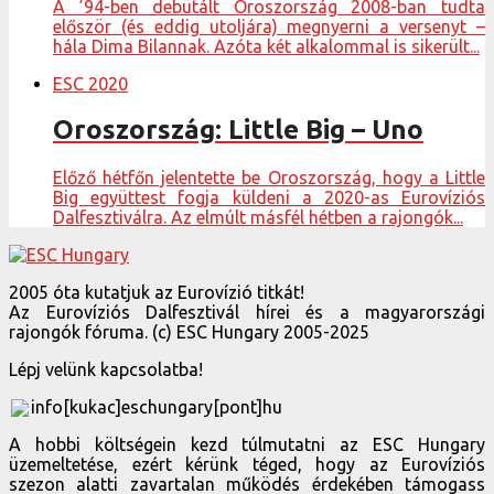
A ’94-ben debütált Oroszország 2008-ban tudta
először (és eddig utoljára) megnyerni a versenyt –
hála Dima Bilannak. Azóta két alkalommal is sikerült...
ESC 2020
Oroszország: Little Big – Uno
Előző hétfőn jelentette be Oroszország, hogy a Little
Big együttest fogja küldeni a 2020-as Eurovíziós
Dalfesztiválra. Az elmúlt másfél hétben a rajongók...
2005 óta kutatjuk az Eurovízió titkát!
Az Eurovíziós Dalfesztivál hírei és a magyarországi
rajongók fóruma. (c) ESC Hungary 2005-2025
Lépj velünk kapcsolatba!
info[kukac]eschungary[pont]hu
A hobbi költségein kezd túlmutatni az ESC Hungary
üzemeltetése, ezért kérünk téged, hogy az Eurovíziós
szezon alatti zavartalan működés érdekében támogass