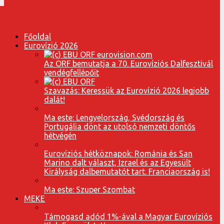
Főoldal
Eurovízió 2026
Az ORF bemutatja a 70. Eurovíziós Dalfesztivál
vendégfellépőit
Szavazás: Keressük az Eurovízió 2026 legjobb
dalát!
Ma este: Lengyelország, Svédország és
Portugália dönt az utolsó nemzeti döntős
hétvégén
Eurovíziós hétköznapok: Románia és San
Marino dalt választ, Izrael és az Egyesült
Királyság dalbemutatót tart. Franciaország is!
Ma este: Szuper Szombat
MEKE
Támogasd adód 1%-ával a Magyar Eurovíziós