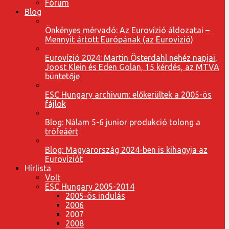
Fórum
Blog
Önkényes mérvadó: Az Eurovízió áldozatai –
Mennyit ártott Európának (az Eurovízió)
Eurovízió 2024: Martin Österdahl nehéz napjai,
Joost Klein és Eden Golan, 15 kérdés, az MTVA
büntetője
ESC Hungary archivum: előkerültek a 2005-ös
fájlok
Blog: Nálam 5-6 junior produkció tolong a
trófeáért
Blog: Magyarország 2024-ben is kihagyja az
Eurovíziót
Hírlista
Volt
ESC Hungary 2005-2014
2005-ös indulás
2006
2007
2008