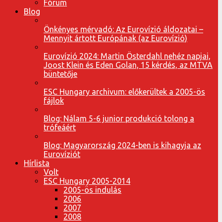
Fórum
Blog
Önkényes mérvadó: Az Eurovízió áldozatai –
Mennyit ártott Európának (az Eurovízió)
Eurovízió 2024: Martin Österdahl nehéz napjai,
Joost Klein és Eden Golan, 15 kérdés, az MTVA
büntetője
ESC Hungary archivum: előkerültek a 2005-ös
fájlok
Blog: Nálam 5-6 junior produkció tolong a
trófeáért
Blog: Magyarország 2024-ben is kihagyja az
Eurovíziót
Hírlista
Volt
ESC Hungary 2005-2014
2005-ös indulás
2006
2007
2008