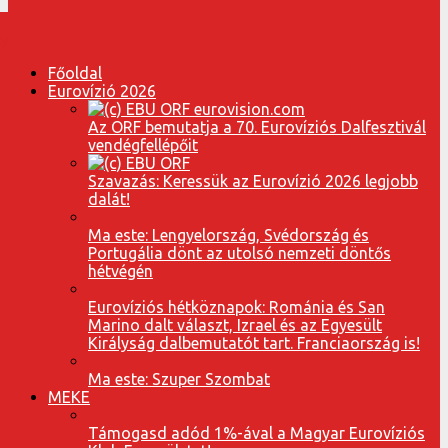
Főoldal
Eurovízió 2026
Az ORF bemutatja a 70. Eurovíziós Dalfesztivál
vendégfellépőit
Szavazás: Keressük az Eurovízió 2026 legjobb
dalát!
Ma este: Lengyelország, Svédország és
Portugália dönt az utolsó nemzeti döntős
hétvégén
Eurovíziós hétköznapok: Románia és San
Marino dalt választ, Izrael és az Egyesült
Királyság dalbemutatót tart. Franciaország is!
Ma este: Szuper Szombat
MEKE
Támogasd adód 1%-ával a Magyar Eurovíziós