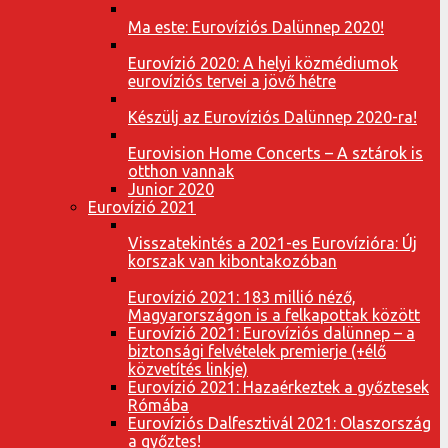
Ma este: Eurovíziós Dalünnep 2020!
Eurovízió 2020: A helyi közmédiumok
eurovíziós tervei a jövő hétre
Készülj az Eurovíziós Dalünnep 2020-ra!
Eurovision Home Concerts – A sztárok is
otthon vannak
Junior 2020
Eurovízió 2021
Visszatekintés a 2021-es Eurovízióra: Új
korszak van kibontakozóban
Eurovízió 2021: 183 millió néző,
Magyarországon is a felkapottak között
Eurovízió 2021: Eurovíziós dalünnep – a
biztonsági felvételek premierje (+élő
közvetítés linkje)
Eurovízió 2021: Hazaérkeztek a győztesek
Rómába
Eurovíziós Dalfesztivál 2021: Olaszország
a győztes!