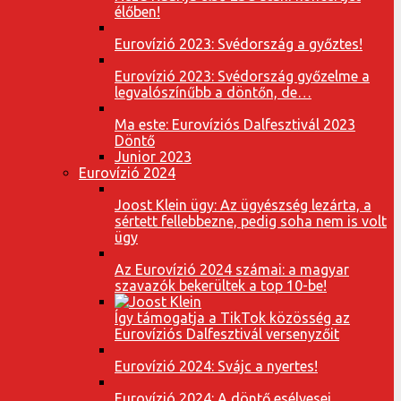
élőben!
Eurovízió 2023: Svédország a győztes!
Eurovízió 2023: Svédország győzelme a
legvalószínűbb a döntőn, de…
Ma este: Eurovíziós Dalfesztivál 2023
Döntő
Junior 2023
Eurovízió 2024
Joost Klein ügy: Az ügyészség lezárta, a
sértett fellebbezne, pedig soha nem is volt
ügy
Az Eurovízió 2024 számai: a magyar
szavazók bekerültek a top 10-be!
Így támogatja a TikTok közösség az
Eurovíziós Dalfesztivál versenyzőit
Eurovízió 2024: Svájc a nyertes!
Eurovízió 2024: A döntő esélyesei