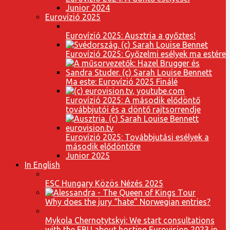
Junior 2024
Eurovízió 2025
Eurovízió 2025: Ausztria a győztes!
Eurovízió 2025: Győzelmi esélyek ma estére
Ma este: Eurovízió 2025 Finálé
Eurovízió 2025: A második elődöntő
továbbjutói és a döntő rajtsorrendje
Eurovízió 2025: Továbbjutási esélyek a
második elődöntőre
Junior 2025
In English
ESC Hungary Közös Nézés 2025
Why does the jury “hate” Norwegian entries?
Mykola Chernotytskyi: We start consultations
with the EBU about hosting Eurovision 2023 in