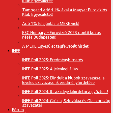
Klub Egyesületet!
Támogasd adód 1%-ával a Magyar Eurovíziós
Klub Egyesületet!
Adó 1% felajánlás a MEKE-nek!
ESC Hungary – Eurovízió 2023 döntő közös
nézés Budapesten!
A MEKE Egyesület tagfelvételt hirdet!
INFE
INFE Poll 2025: Eredményhirdetés
INFE Poll 2025: A jelenlegi állás
INFE Poll 2025: Elindult a klubok szavazása, a
leveles szavazásunk eredményhirdetése
INFE Poll 2024: Itt az ideje kihirdetni a győztest!
INFE Poll 2024: Grúzia, Szlovákia és Olaszország
szavazatai
Fórum