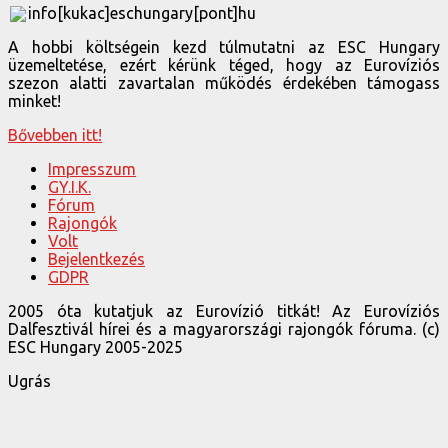
info[kukac]eschungary[pont]hu
A hobbi költségein kezd túlmutatni az ESC Hungary
üzemeltetése, ezért kérünk téged, hogy az Eurovíziós
szezon alatti zavartalan működés érdekében támogass
minket!
Bővebben itt!
Impresszum
GY.I.K.
Fórum
Rajongók
Volt
Bejelentkezés
GDPR
2005 óta kutatjuk az Eurovízió titkát! Az Eurovíziós
Dalfesztivál hírei és a magyarországi rajongók fóruma. (c)
ESC Hungary 2005-2025
Ugrás