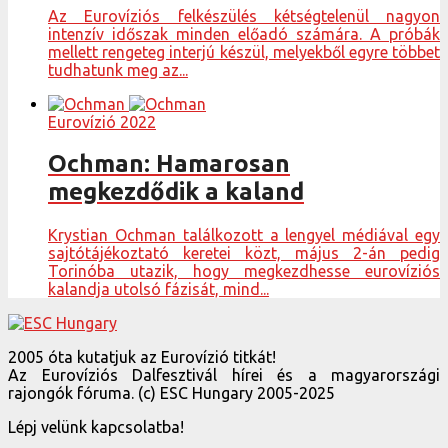
Az Eurovíziós felkészülés kétségtelenül nagyon
intenzív időszak minden előadó számára. A próbák
mellett rengeteg interjú készül, melyekből egyre többet
tudhatunk meg az...
Eurovízió 2022
Ochman: Hamarosan
megkezdődik a kaland
Krystian Ochman találkozott a lengyel médiával egy
sajtótájékoztató keretei közt, május 2-án pedig
Torinóba utazik, hogy megkezdhesse eurovíziós
kalandja utolsó fázisát, mind...
2005 óta kutatjuk az Eurovízió titkát!
Az Eurovíziós Dalfesztivál hírei és a magyarországi
rajongók fóruma. (c) ESC Hungary 2005-2025
Lépj velünk kapcsolatba!