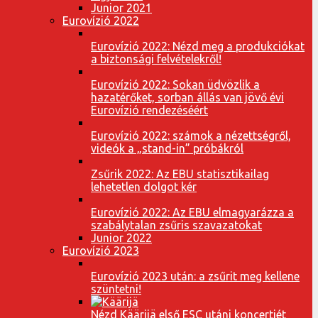
Junior 2021
Eurovízió 2022
Eurovízió 2022: Nézd meg a produkciókat
a biztonsági felvételekről!
Eurovízió 2022: Sokan üdvözlik a
hazatérőket, sorban állás van jövő évi
Eurovízió rendezéséért
Eurovízió 2022: számok a nézettségről,
videók a „stand-in” próbákról
Zsűrik 2022: Az EBU statisztikailag
lehetetlen dolgot kér
Eurovízió 2022: Az EBU elmagyarázza a
szabálytalan zsűris szavazatokat
Junior 2022
Eurovízió 2023
Eurovízió 2023 után: a zsűrit meg kellene
szüntetni!
Nézd Käärijä első ESC utáni koncertjét