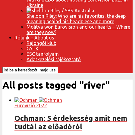
Ukraine
Sheldon Riley: Who are his favorites, the deep
meaning behind his headpiece and more
Molitva won Eurovision and our hearts – Where
are they now?
Rólunk – About us
Rajongói klub
GY.I.K.
ESC tanfolyam
Adatkezelési tájékoztató
All posts tagged "river"
Eurovízió 2022
Ochman: 5 érdekesség amit nem
tudtál az előadóról