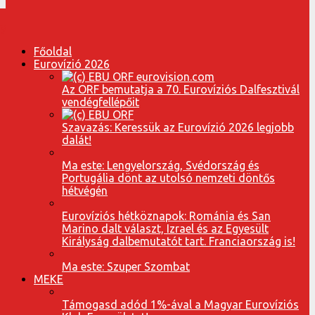
Főoldal
Eurovízió 2026
Az ORF bemutatja a 70. Eurovíziós Dalfesztivál
vendégfellépőit
Szavazás: Keressük az Eurovízió 2026 legjobb
dalát!
Ma este: Lengyelország, Svédország és
Portugália dönt az utolsó nemzeti döntős
hétvégén
Eurovíziós hétköznapok: Románia és San
Marino dalt választ, Izrael és az Egyesült
Királyság dalbemutatót tart. Franciaország is!
Ma este: Szuper Szombat
MEKE
Támogasd adód 1%-ával a Magyar Eurovíziós