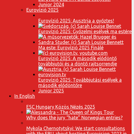
Junior 2024
Eurovízió 2025
Eurovízió 2025: Ausztria a győztes!
Eurovízió 2025: Győzelmi esélyek ma estére
Ma este: Eurovízió 2025 Finálé
Eurovízió 2025: A második elődöntő
továbbjutói és a döntő rajtsorrendje
Eurovízió 2025: Továbbjutási esélyek a
második elődöntőre
Junior 2025
In English
ESC Hungary Közös Nézés 2025
Why does the jury “hate” Norwegian entries?
Mykola Chernotytskyi: We start consultations
with the EBU about hosting Eurovision 2023 in