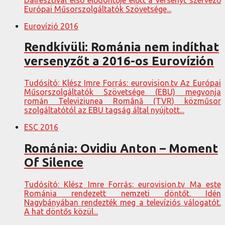
Európai Műsorszolgáltatók Szövetsége...
Eurovízió 2016
Rendkívüli: Románia nem indíthat
versenyzőt a 2016-os Eurovízión
Tudósító: Klész Imre Forrás: eurovision.tv Az Európai
Műsorszolgáltatók Szövetsége (EBU) megvonja
román Televiziunea Română (TVR) közműsor
szolgáltatótól az EBU tagság által nyújtott...
ESC 2016
Románia: Ovidiu Anton – Moment
Of Silence
Tudósító: Klész Imre Forrás: eurovision.tv Ma este
Románia rendezett nemzeti döntőt. Idén
Nagybányában rendezték meg a televíziós válogatót.
A hat döntős közül...