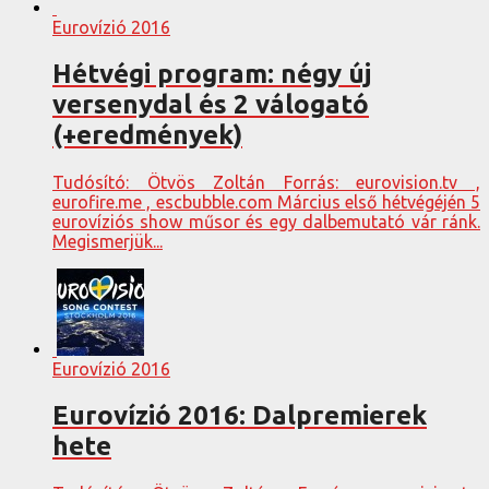
Eurovízió 2016
Hétvégi program: négy új
versenydal és 2 válogató
(+eredmények)
Tudósító: Ötvös Zoltán Forrás: eurovision.tv ,
eurofire.me , escbubble.com Március első hétvégéjén 5
eurovíziós show műsor és egy dalbemutató vár ránk.
Megismerjük...
Eurovízió 2016
Eurovízió 2016: Dalpremierek
hete