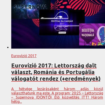
Eurovízió 2017
Eurovízió 2017: Lettország dalt
választ, Románia és Portugália
válogatót rendez (+eredmények)
A hétvége lezárásaként három adás közül
választhatunk ma este. A program: 20:25 – Lettország
– Supernova (DÖNTŐ) Élő közvetítés ITT! Három
hétig...