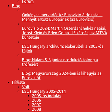
Fórum
Blog
Önkényes mérvadó: Az Eurovízió áldozatai –
Mennyit ártott Európának (az Eurovízió)
Eurovízió 2024: Martin Österdahl nehéz napjai,
Joost Klein és Eden Golan, 15 kérdés, az MTVA
büntetője
ESC Hungary archivum: előkerültek a 2005-ös
fájlok
Blog: Nálam 5-6 junior produkció tolong a
trófeáért
Blog: Magyarország 2024-ben is kihagyja az
Eurovíziót
Hírlista
Volt
ESC Hungary 2005-2014
2005-ös indulás
2006
2007
2008