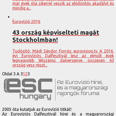
már évek óta sikerrel veszik az elődöntős akadályt és
mindig a...
Eurovízió 2016
43 ország képviselteti magát
Stockholmban!
Tudósító: Mádi Sándor Forrás: eurovision.tv A 2016.
évi Eurovíziós Dalfesztivál lesz az elmúlt évek
legnagyobb létszámú dalversenye, összesen 43
ország vesz részt...
Oldal 3 A 3
1
2
3
2005 óta kutatjuk az Eurovízió titkát!
Az Eurovíziós Dalfesztivál hírei és a magyarországi