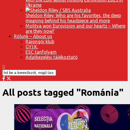
Ukraine
Sheldon Riley: Who are his favorites, the deep
meaning behind his headpiece and more
Molitva won Eurovision and our hearts – Where
are they now?
Rólunk – About us
Rajongói klub
GY.I.K.
ESC tanfolyam
Adatkezelési tájékoztató
All posts tagged "Románia"