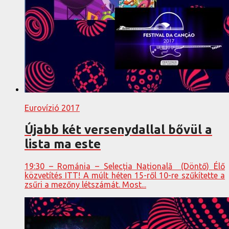
Eurovízió 2017
Újabb két versenydallal bővül a
lista ma este
19:30 – Románia – Selecția Națională (Döntő) Élő
közvetítés ITT! A múlt héten 15-ről 10-re szűkítette a
zsűri a mezőny létszámát. Most...