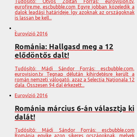
Tudósító: Ötvös Zoltán Forrás: eurovision.tv,
eurofire.me, escbubble.com Egyre jobban közeledik a
dalok leadási határideje. Így azoknak az országoknak
is lassan be kell...
Eurovízió 2016
Románia: Hallgasd meg a 12
elődöntős dalt!
Tudósító: Mádi Sándor Forrás: escbubble.com,
eurovision.tv Tegnap délután kihirdetésre került a
román nemzeti válogató, azaz a Selecţia Naţionala 12
dala. Összesen 94 dal érkezett...
Eurovízió 2016
Románia március 6-án választja ki
dalát!
Tudósító: Mádi Sándor Forrás: escbubble.com
Románia egyike azon sikeres országoknak, melyek