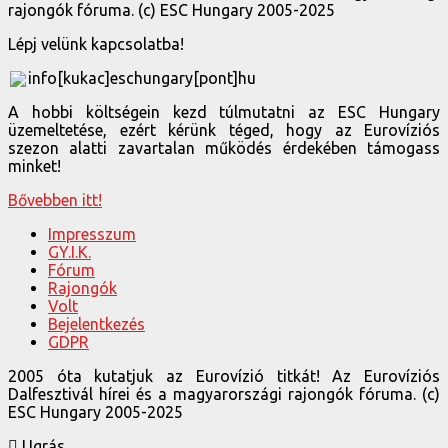
rajongók fóruma. (c) ESC Hungary 2005-2025
Lépj velünk kapcsolatba!
info[kukac]eschungary[pont]hu
A hobbi költségein kezd túlmutatni az ESC Hungary
üzemeltetése, ezért kérünk téged, hogy az Eurovíziós
szezon alatti zavartalan működés érdekében támogass
minket!
Bővebben itt!
Impresszum
GY.I.K.
Fórum
Rajongók
Volt
Bejelentkezés
GDPR
2005 óta kutatjuk az Eurovízió titkát! Az Eurovíziós
Dalfesztivál hírei és a magyarországi rajongók fóruma. (c)
ESC Hungary 2005-2025
Ugrás