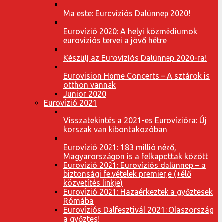
Ma este: Eurovíziós Dalünnep 2020!
Eurovízió 2020: A helyi közmédiumok
eurovíziós tervei a jövő hétre
Készülj az Eurovíziós Dalünnep 2020-ra!
Eurovision Home Concerts – A sztárok is
otthon vannak
Junior 2020
Eurovízió 2021
Visszatekintés a 2021-es Eurovízióra: Új
korszak van kibontakozóban
Eurovízió 2021: 183 millió néző,
Magyarországon is a felkapottak között
Eurovízió 2021: Eurovíziós dalünnep – a
biztonsági felvételek premierje (+élő
közvetítés linkje)
Eurovízió 2021: Hazaérkeztek a győztesek
Rómába
Eurovíziós Dalfesztivál 2021: Olaszország
a győztes!