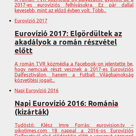
2017-es eurovíziós felhívásukra. Ez pár dallal
kevesebb, mint az előző évben volt. Több...
Eurovízió 2017
Eurovízió 2017: Elgördültek az
akadályok a román részvétel
előtt
A román TVR közmédia a Facebook-on jelentette be,
hogy nemcsak részt vesznek a 2017-es Eurovíziós
Dalfesztiválon, hanem a Futball Világbajnokság
közvetítési jogait...
Napi Eurovízió 2016
Napi Eurovízió 2016: Románia
(kizárták)
Tudóstó: Klész Imre Forrás: eurovision.tv –
oikotimes.com 18 nappal a 2016-os Eurovíziós
Dalfesztivál első elődöntője előtt a versenyt szervező