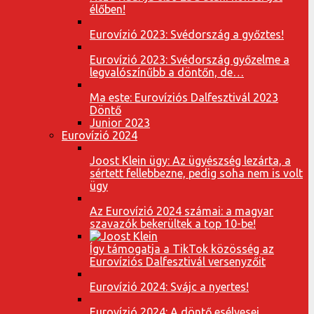
élőben!
Eurovízió 2023: Svédország a győztes!
Eurovízió 2023: Svédország győzelme a
legvalószínűbb a döntőn, de…
Ma este: Eurovíziós Dalfesztivál 2023
Döntő
Junior 2023
Eurovízió 2024
Joost Klein ügy: Az ügyészség lezárta, a
sértett fellebbezne, pedig soha nem is volt
ügy
Az Eurovízió 2024 számai: a magyar
szavazók bekerültek a top 10-be!
Így támogatja a TikTok közösség az
Eurovíziós Dalfesztivál versenyzőit
Eurovízió 2024: Svájc a nyertes!
Eurovízió 2024: A döntő esélyesei