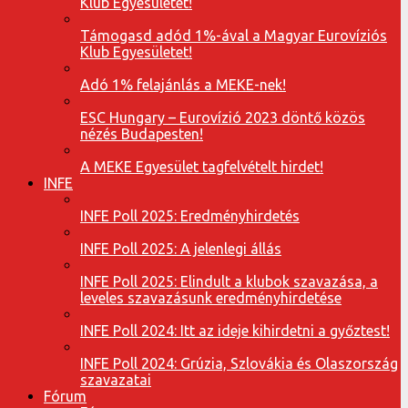
Klub Egyesületet!
Támogasd adód 1%-ával a Magyar Eurovíziós
Klub Egyesületet!
Adó 1% felajánlás a MEKE-nek!
ESC Hungary – Eurovízió 2023 döntő közös
nézés Budapesten!
A MEKE Egyesület tagfelvételt hirdet!
INFE
INFE Poll 2025: Eredményhirdetés
INFE Poll 2025: A jelenlegi állás
INFE Poll 2025: Elindult a klubok szavazása, a
leveles szavazásunk eredményhirdetése
INFE Poll 2024: Itt az ideje kihirdetni a győztest!
INFE Poll 2024: Grúzia, Szlovákia és Olaszország
szavazatai
Fórum