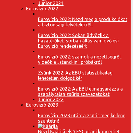
Junior 2021
Eurovízió 2022
Eurovízió 2022: Nézd meg a produkciókat
a biztonsági felvételekről!
Eurovízió 2022: Sokan üdvözlik a
hazatérőket, sorban állás van jövő évi
Eurovízió rendezéséért
Eurovízió 2022: számok a nézettségről,
videók a „stand-in” próbákról
Zsűrik 2022: Az EBU statisztikailag
lehetetlen dolgot kér
Eurovízió 2022: Az EBU elmagyarázza a
szabálytalan zsűris szavazatokat
Junior 2022
Eurovízió 2023
Eurovízió 2023 után: a zsűrit meg kellene
szüntetni!
Nézd Käärijä első ESC utáni koncertjét