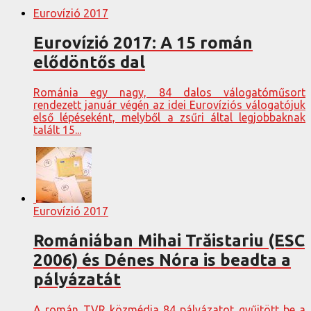
Eurovízió 2017
Eurovízió 2017: A 15 román
elődöntős dal
Románia egy nagy, 84 dalos válogatóműsort
rendezett január végén az idei Eurovíziós válogatójuk
első lépéseként, melyből a zsűri által legjobbaknak
talált 15...
Eurovízió 2017
Romániában Mihai Trăistariu (ESC
2006) és Dénes Nóra is beadta a
pályázatát
A román TVR közmédia 84 pályázatot gyűjtött be a