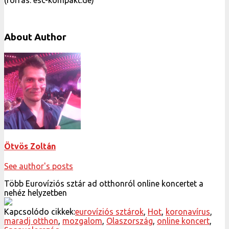
(forrás: esc-kompakt.de)
About Author
Ötvös Zoltán
See author's posts
Több Eurovíziós sztár ad otthonról online koncertet a
nehéz helyzetben
Kapcsolódo cikkek:
eurovíziós sztárok
,
Hot
,
koronavírus
,
maradj otthon
,
mozgalom
,
Olaszország
,
online koncert
,