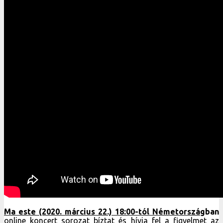
Ma este (2020. március 22.) 18:00-tól Németország
ban
online koncert sorozat bíztat és hívja fel a figyelmet az