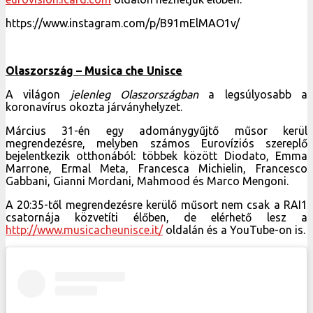
https://www.instagram.com/p/B91mElMAO1v/
Olaszország –
Musica che Unisce
A világon
jelenleg Olaszországban
a legsúlyosabb a
koronavírus okozta járványhelyzet.
Március 31-én egy adománygyűjtő műsor kerül
megrendezésre, melyben számos Eurovíziós szereplő
bejelentkezik otthonából: többek között Diodato, Emma
Marrone, Ermal Meta, Francesca Michielin, Francesco
Gabbani, Gianni Mordani, Mahmood és Marco Mengoni.
A 20:35-től megrendezésre kerülő műsort nem csak a RAI1
csatornája közvetíti élőben, de elérhető lesz a
http://www.musicacheunisce.it/
oldalán és a YouTube-on is.