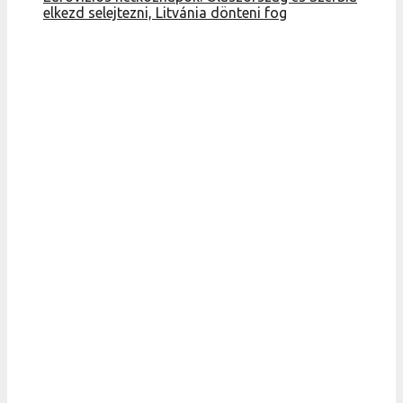
elkezd selejtezni, Litvánia dönteni fog