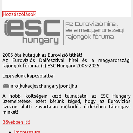
Hozzászólások
2005 óta kutatjuk az Eurovízió titkát!
Az Eurovíziós Dalfesztivál hírei és a magyarországi
rajongók fóruma. (c) ESC Hungary 2005-2025
Lépj velünk kapcsolatba!
info[kukac]eschungary[pont]hu
A hobbi költségein kezd túlmutatni az ESC Hungary
üzemeltetése, ezért kérünk téged, hogy az Eurovíziós
szezon alatti zavartalan működés érdekében támogass
minket!
Bővebben itt!
Impresszum