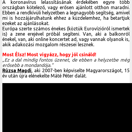
A koronavírus lelassításának érdekében egyre több
országban kötelező, vagy erősen ajánlott otthon maradni.
Ebben a rendkívüli helyzetben a legnagyobb segítség, amivel
mi is hozzájárulhatunk ehhez a küzdelemhez, ha betartjuk
ezeket az ajánlásokat.
Európa szerte számos énekes (köztük Eurovízióról ismertek
is) a zene erejével próbál segíteni. Van, aki a balkonról
énekel, van, aki online koncertet ad, vagy vannak olyanok is,
akik adakozási mozgalom részesei lesznek.
Most Élsz! Most vigyázz, hogy jól csináld!
„Ez a dal mindig fontos üzenet, de ebben a helyzetbe még
erősebb a mondandója.”
Rúzsa Magdi
, aki 2007-ben képviselte Magyarországot, 15
év után újra elénekelte Máté Péter dalát.