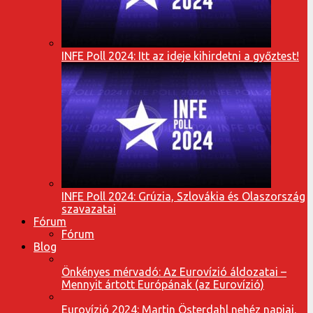
INFE Poll 2024: Itt az ideje kihirdetni a győztest!
INFE Poll 2024: Grúzia, Szlovákia és Olaszország
szavazatai
Fórum
Fórum
Blog
Önkényes mérvadó: Az Eurovízió áldozatai –
Mennyit ártott Európának (az Eurovízió)
Eurovízió 2024: Martin Österdahl nehéz napjai,