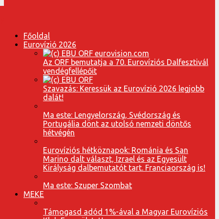
Főoldal
Eurovízió 2026
Az ORF bemutatja a 70. Eurovíziós Dalfesztivál
vendégfellépőit
Szavazás: Keressük az Eurovízió 2026 legjobb
dalát!
Ma este: Lengyelország, Svédország és
Portugália dönt az utolsó nemzeti döntős
hétvégén
Eurovíziós hétköznapok: Románia és San
Marino dalt választ, Izrael és az Egyesült
Királyság dalbemutatót tart. Franciaország is!
Ma este: Szuper Szombat
MEKE
Támogasd adód 1%-ával a Magyar Eurovíziós