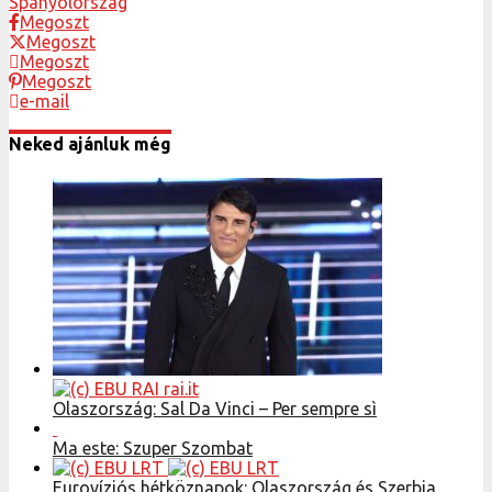
Spanyolország
Megoszt
Megoszt
Megoszt
Megoszt
e-mail
Neked ajánluk még
Olaszország: Sal Da Vinci – Per sempre sì
Ma este: Szuper Szombat
Eurovíziós hétköznapok: Olaszország és Szerbia