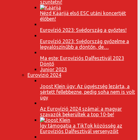
szüntetni!
Nézd Käärijä első ESC utáni koncertjét
élőben!
Eurovízió 2023: Svédország a győztes!
Eurovízió 2023: Svédország győzelme a
legvalószínűbb a döntőn, de…
Ma este: Eurovíziós Dalfesztivál 2023
Döntő
Junior 2023
Eurovízió 2024
Joost Klein ügy: Az ügyészség lezárta, a
sértett fellebbezne, pedig soha nem is volt
ügy
Az Eurovízió 2024 számai: a magyar
szavazók bekerültek a top 10-be!
Így támogatja a TikTok közösség az
Eurovíziós Dalfesztivál versenyzőit