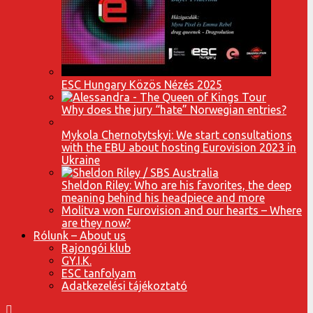
ESC Hungary Közös Nézés 2025
Why does the jury “hate” Norwegian entries?
Mykola Chernotytskyi: We start consultations
with the EBU about hosting Eurovision 2023 in
Ukraine
Sheldon Riley: Who are his favorites, the deep
meaning behind his headpiece and more
Molitva won Eurovision and our hearts – Where
are they now?
Rólunk – About us
Rajongói klub
GY.I.K.
ESC tanfolyam
Adatkezelési tájékoztató