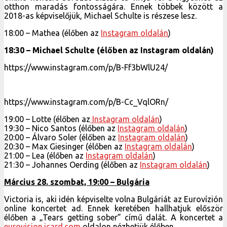
otthon maradás fontosságára. Ennek többek között a
2018-as képviselőjük, Michael Schulte is részese lesz.
18:00 – Mathea (élőben az
Instagram oldalán
)
18:30 – Michael Schulte (élőben az Instagram oldalán)
https://www.instagram.com/p/B-Ff3bWlU24/
https://www.instagram.com/p/B-Cc_VqlORn/
19:00 – Lotte (élőben az
Instagram oldalán
)
19:30 – Nico Santos (élőben az
Instagram oldalán
)
20:00 – Álvaro Soler (élőben az
Instagram oldalán
)
20:30 – Max Giesinger (élőben az
Instagram oldalán
)
21:00 – Lea (élőben az
Instagram oldalán
)
21:30 – Johannes Oerding (élőben az
Instagram oldalán
)
Március 28. szombat, 19:00 – Bulgária
Victoria is, aki idén képviselte volna Bulgáriát az Eurovízión
online koncertet ad. Ennek keretében hallhatjuk először
élőben a „Tears getting sober” című dalát. A koncertet a
eurovision.icard.com
oldalon nézhetjük élőben.