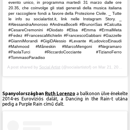
evento unico, in programma martedì 31 marzo dalle ore
20.35, che coinvolge gli stati generali della musica italiana
per raccogliere fondi a favore della Protezione Civile. _ Tutte
le info su socialartist.it, link nelle Instagram Story. _
#AlessandraAmoroso #AndreaBocelli #BrunoriSas #Calcutta
#CesareCremonini #Diodato #Elisa #Emma #ErmalMeta
#Fedez #FrancescaMichielin #FrancescoGabbani #Gazzelle
#GianniMorandi #GigiDAlessio #Levante #LudovicoEinaudi
#Mahmood #Måneskin #MarcoMengoni #Negramaro
#PaolaTurci #RiccardoCocciante #TizianoFerro
#TommasoParadiso
A post shared by
Social Artist
(@socialartistof) on
Mar 21, 2020 at 8:17am PDT
Spanyolországban
Ruth Lorenzo
a balkonon ülve énekelte
2014-es Eurovíziós dalát, a Dancing in the Rain-t utána
pedig a Purple Rain című dalt.