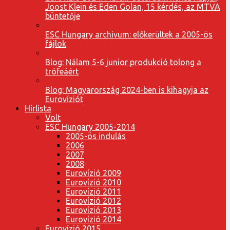
Joost Klein és Eden Golan, 15 kérdés, az MTVA
büntetője
ESC Hungary archivum: előkerültek a 2005-ös
fájlok
Blog: Nálam 5-6 junior produkció tolong a
trófeáért
Blog: Magyarország 2024-ben is kihagyja az
Eurovíziót
Hírlista
Volt
ESC Hungary 2005-2014
2005-ös indulás
2006
2007
2008
Eurovízió 2009
Eurovízió 2010
Eurovízió 2011
Eurovízió 2012
Eurovízió 2013
Eurovízió 2014
Eurovízió 2015