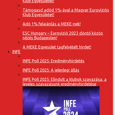
Klub Egyesületet!
Támogasd adód 1%-ával a Magyar Eurovíziós
Klub Egyesületet!
Adó 1% felajánlás a MEKE-nek!
ESC Hungary – Eurovízió 2023 döntő közös
nézés Budapesten!
A MEKE Egyesület tagfelvételt hirdet!
INFE
INFE Poll 2025: Eredményhirdetés
INFE Poll 2025: A jelenlegi állás
INFE Poll 2025: Elindult a klubok szavazása, a
leveles szavazásunk eredményhirdetése