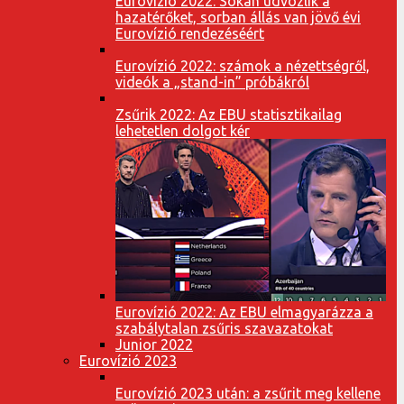
Eurovízió 2022: Sokan üdvözlik a
hazatérőket, sorban állás van jövő évi
Eurovízió rendezéséért
Eurovízió 2022: számok a nézettségről,
videók a „stand-in” próbákról
Zsűrik 2022: Az EBU statisztikailag
lehetetlen dolgot kér
Eurovízió 2022: Az EBU elmagyarázza a
szabálytalan zsűris szavazatokat
Junior 2022
Eurovízió 2023
Eurovízió 2023 után: a zsűrit meg kellene