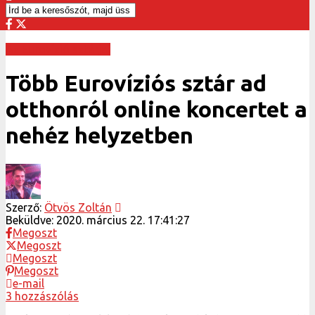
Az Eurovízió sztárjai
Több Eurovíziós sztár ad
otthonról online koncertet a
nehéz helyzetben
Szerző:
Ötvös Zoltán
Beküldve:
2020. március 22. 17:41:27
Megoszt
Megoszt
Megoszt
Megoszt
e-mail
3 hozzászólás