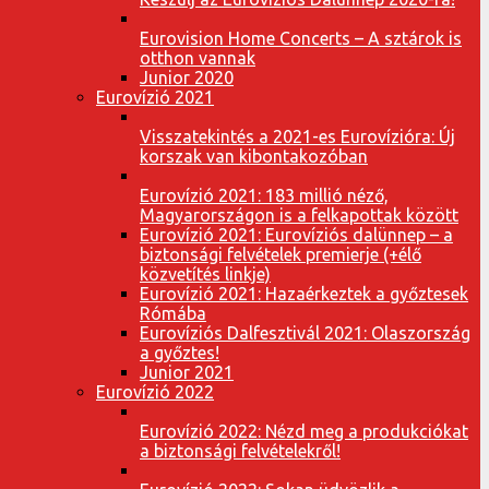
Eurovision Home Concerts – A sztárok is
otthon vannak
Junior 2020
Eurovízió 2021
Visszatekintés a 2021-es Eurovízióra: Új
korszak van kibontakozóban
Eurovízió 2021: 183 millió néző,
Magyarországon is a felkapottak között
Eurovízió 2021: Eurovíziós dalünnep – a
biztonsági felvételek premierje (+élő
közvetítés linkje)
Eurovízió 2021: Hazaérkeztek a győztesek
Rómába
Eurovíziós Dalfesztivál 2021: Olaszország
a győztes!
Junior 2021
Eurovízió 2022
Eurovízió 2022: Nézd meg a produkciókat
a biztonsági felvételekről!