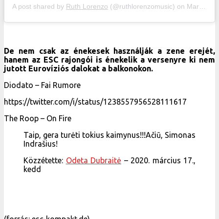
A post shared by
Ruth Lorenzo
(@ruthlorenzomusic) on
Mar 18, 2020 at 1:58pm PDT
De nem csak az énekesek használják a zene erejét,
hanem az ESC rajongói is énekelik a versenyre ki nem
jutott Eurovíziós dalokat a balkonokon.
Diodato – Fai Rumore
https://twitter.com/i/status/1238557956528111617
The Roop – On Fire
Taip, gera turėti tokius kaimynus!!!Ačiū, Simonas
Indrašius!
Közzétette:
Odeta Dubraitė
– 2020. március 17.,
kedd