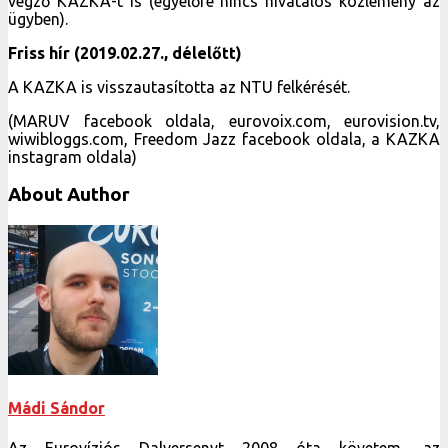
végző KAZKA-t is (egyelőre nincs hivatalos közlemény az
ügyben).
Friss hír (2019.02.27., délelőtt)
A KAZKA is visszautasította az NTU felkérését.
(MARUV facebook oldala, eurovoix.com, eurovision.tv,
wiwibloggs.com, Freedom Jazz facebook oldala, a KAZKA
instagram oldala)
About Author
Mádi Sándor
Az Eurovíziós Dalversenyt 2008 óta követem, az