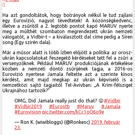
Ha azt gondoltátok, hogy botrányok nélkül le tud zajlani
egy Eurovízió, nagyot tévedtetek! A közönségkedvenc,
illetve a zsűritől a 2. legtöbb pontot kapó MARUV nyerte
meg a múlthét szombaton megrendezett ukrán nemzeti
válogatót, a Vidbir-t – a kiválasztott dal címe pedig a Siren
song (Egy szirén dala).
Már a műsor alatt is több ízben előjött a politika: az orosz-
ukrán kapcsolatokat feszegető kérdéseket tett fel a zsűri a
versenyzőknek. Például MARUV produkciójának értékelése
közben a nemzeti döntő zsűrijének tagja, a 2016-os
Eurovízió nyertese Jamala feltette azt a szerinte kínos
kérdést, amit majd megkap az ukrán képviselő is a
nemzetközi sajtó tagjaitól Tel-Avivban: „A Krím-félsziget
Ukrajnához tartozik?”
OMG, Did Jamala really just do that? 😮
#Vidbir
#Vidbir2019
#Eurostb
#Maruv
#Jamala
#Eurovision
pic.twitter.com/kCc1oQ6o9e
— Ron K. (wiwibloggs) (@Ronkesc)
2019. február
23.