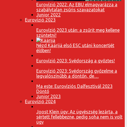
Eurovízió 2022: Az EBU elmagyarázza a
szabálytalan zsűris szavazatokat
Junior 2022
Eurovízió 2023
Eurovízió 2023 után: a zsűrit meg kellene
szüntetni!
Nézd Käärijä első ESC utáni koncertjét
élőben!
Eurovízió 2023: Svédország a győztes!
Eurovízió 2023: Svédország győzelme a
legvalószínűbb a döntőn, de…
Ma este: Eurovíziós Dalfesztivál 2023
Döntő
Junior 2023
Eurovízió 2024
Joost Klein ügy: Az ügyészség lezárta, a
sértett fellebbezne, pedig soha nem is volt
ügy