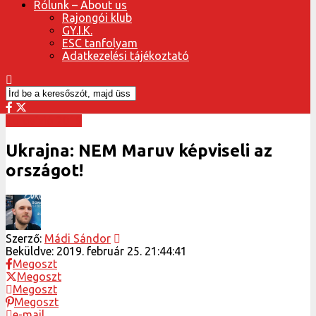
Rólunk – About us
Rajongói klub
GY.I.K.
ESC tanfolyam
Adatkezelési tájékoztató
Eurovízió 2019
Ukrajna: NEM Maruv képviseli az
országot!
Szerző:
Mádi Sándor
Beküldve:
2019. február 25. 21:44:41
Megoszt
Megoszt
Megoszt
Megoszt
e-mail