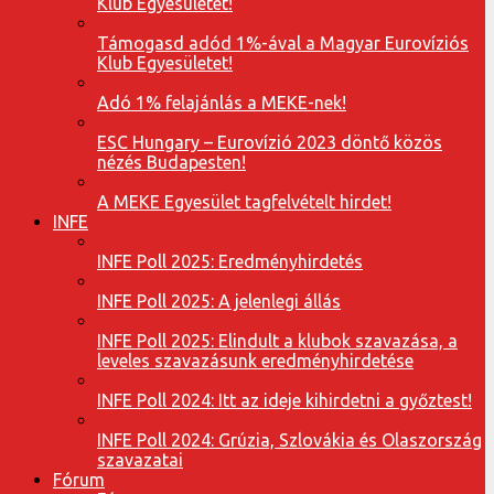
Klub Egyesületet!
Támogasd adód 1%-ával a Magyar Eurovíziós
Klub Egyesületet!
Adó 1% felajánlás a MEKE-nek!
ESC Hungary – Eurovízió 2023 döntő közös
nézés Budapesten!
A MEKE Egyesület tagfelvételt hirdet!
INFE
INFE Poll 2025: Eredményhirdetés
INFE Poll 2025: A jelenlegi állás
INFE Poll 2025: Elindult a klubok szavazása, a
leveles szavazásunk eredményhirdetése
INFE Poll 2024: Itt az ideje kihirdetni a győztest!
INFE Poll 2024: Grúzia, Szlovákia és Olaszország
szavazatai
Fórum