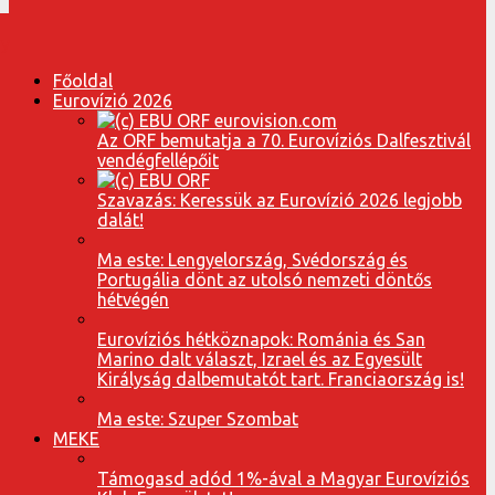
Főoldal
Eurovízió 2026
Az ORF bemutatja a 70. Eurovíziós Dalfesztivál
vendégfellépőit
Szavazás: Keressük az Eurovízió 2026 legjobb
dalát!
Ma este: Lengyelország, Svédország és
Portugália dönt az utolsó nemzeti döntős
hétvégén
Eurovíziós hétköznapok: Románia és San
Marino dalt választ, Izrael és az Egyesült
Királyság dalbemutatót tart. Franciaország is!
Ma este: Szuper Szombat
MEKE
Támogasd adód 1%-ával a Magyar Eurovíziós