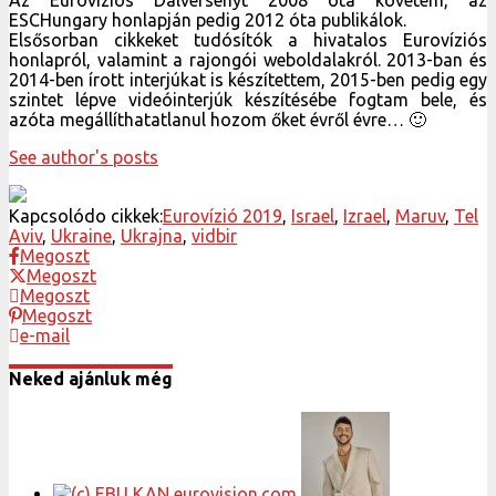
ESCHungary honlapján pedig 2012 óta publikálok.
Elsősorban cikkeket tudósítók a hivatalos Eurovíziós
honlapról, valamint a rajongói weboldalakról. 2013-ban és
2014-ben írott interjúkat is készítettem, 2015-ben pedig egy
szintet lépve videóinterjúk készítésébe fogtam bele, és
azóta megállíthatatlanul hozom őket évről évre… 🙂
See author's posts
Kapcsolódo cikkek:
Eurovízió 2019
,
Israel
,
Izrael
,
Maruv
,
Tel
Aviv
,
Ukraine
,
Ukrajna
,
vidbir
Megoszt
Megoszt
Megoszt
Megoszt
e-mail
Neked ajánluk még