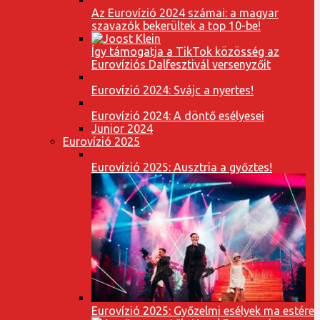
Az Eurovízió 2024 számai: a magyar
szavazók bekerültek a top 10-be!
Így támogatja a TikTok közösség az
Eurovíziós Dalfesztivál versenyzőit
Eurovízió 2024: Svájc a nyertes!
Eurovízió 2024: A döntő esélyesei
Junior 2024
Eurovízió 2025
Eurovízió 2025: Ausztria a győztes!
Eurovízió 2025: Győzelmi esélyek ma estére