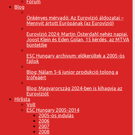
Fórum
Blog
Önkényes mérvadó: Az Eurovízió áldozatai –
Mennyit ártott Európának (az Eurovízió)
Eurovízió 2024: Martin Österdahl nehéz napjai,
Joost Klein és Eden Golan, 15 kérdés, az MTVA
büntetője
ESC Hungary archivum: előkerültek a 2005-ös
fájlok
Blog: Nálam 5-6 junior produkció tolong a
trófeáért
Blog: Magyarország 2024-ben is kihagyja az
Eurovíziót
Hírlista
Volt
ESC Hungary 2005-2014
2005-ös indulás
2006
2007
2008