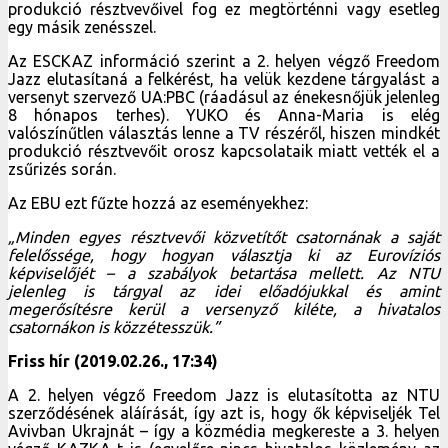
produkció résztvevőivel fog ez megtörténni vagy esetleg
egy másik zenésszel.
Az ESCKAZ információ szerint a 2. helyen végző Freedom
Jazz elutasítaná a felkérést, ha velük kezdene tárgyalást a
versenyt szervező UA:PBC (ráadásul az énekesnőjük jelenleg
8 hónapos terhes). YUKO és Anna-Maria is elég
valószínűtlen választás lenne a TV részéről, hiszen mindkét
produkció résztvevőit orosz kapcsolataik miatt vették el a
zsűrizés során.
Az EBU ezt fűzte hozzá az eseményekhez:
„Minden egyes résztvevői közvetítőt csatornának a saját
felelőssége, hogy hogyan választja ki az Eurovíziós
képviselőjét – a szabályok betartása mellett. Az NTU
jelenleg is tárgyal az idei előadójukkal és amint
megerősítésre kerül a versenyző kiléte, a hivatalos
csatornákon is közzétesszük.”
Friss hír (2019.02.26., 17:34)
A 2. helyen végző Freedom Jazz is elutasította az NTU
szerződésének aláírását, így azt is, hogy ők képviseljék Tel
Avivban Ukrajnát – így a közmédia megkereste a 3. helyen