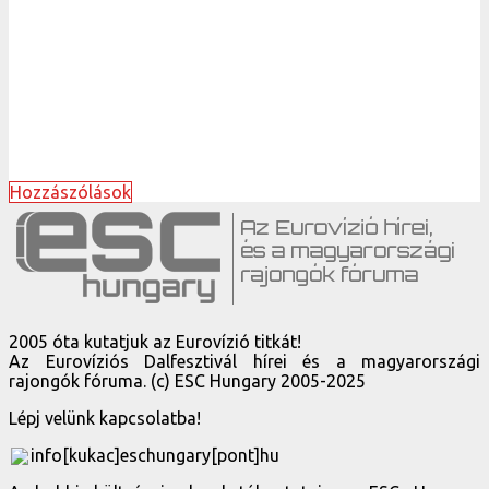
Hozzászólások
2005 óta kutatjuk az Eurovízió titkát!
Az Eurovíziós Dalfesztivál hírei és a magyarországi
rajongók fóruma. (c) ESC Hungary 2005-2025
Lépj velünk kapcsolatba!
info[kukac]eschungary[pont]hu