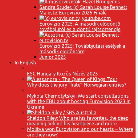
Ma este: Eurovízió 2025 Finálé
Eurovízió 2025: A második elődöntő
továbbjutói és a döntő rajtsorrendje
Eurovízió 2025: Továbbjutási esélyek a
második elődöntőre
Junior 2025
In English
ESC Hungary Közös Nézés 2025
Why does the jury “hate” Norwegian entries?
Mykola Chernotytskyi: We start consultations
with the EBU about hosting Eurovision 2023 in
Ukraine
Sheldon Riley: Who are his favorites, the deep
meaning behind his headpiece and more
Molitva won Eurovision and our hearts – Where
are they now?