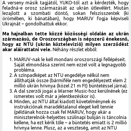
A verseny másik tagjától, YUKO-tól azt a kérdezték, hogy
feladná-e orosz származását az ukrán útlevélért. Miután
lezajlott a szombati döntő, sokan felszisszentek (ki
örömében, ki bánatában), hogy MARUV fogja képviseli
Ukrajnát – gondolhattuk ekkor.
Ma hajnalban tette közzé közösségi oldalán az ukrán
származású, de Oroszországban is népszerű énekesnő,
hogy az NTU (ukrán köztelevízió) milyen szerződést
akar aláírattatni vele.
Néhány részlet ebből:
MARUV-nak le kell mondani oroszországi fellépéseit.
Saját elmondása szerint nem ezzel volt a legnagyobb
probléma.
A színpadképet az NTU engedélye nélkül nem
állíthatják össze (bármiféle nem engedélyezett elem 2
millió ukrán hrivnya (közel 21 m Ft) büntetéssel járna).
A dal szerzői jogai a Warner Music-hoz kerülnének (ez
ismeretes volt már a jelentkezéskor is).
Minden, az NTU által kiadott követelménynek és
instrukciónak maradéktalanul eleget kell tennie
(példának hozza csak fel MARUV, hogy akár a
miniszterelnök-helyettes szülinapi buliján is táncolnia
kellene, ha ezt kérik tőle – a büntetés emiatt is 2 millió
hrivnya lenne. Plusz, az a veszteség, amit az NTU