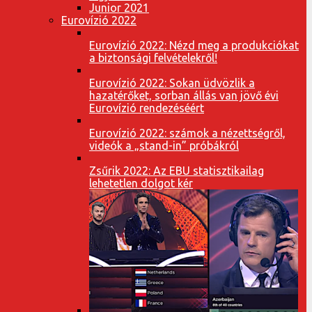
Junior 2021
Eurovízió 2022
Eurovízió 2022: Nézd meg a produkciókat
a biztonsági felvételekről!
Eurovízió 2022: Sokan üdvözlik a
hazatérőket, sorban állás van jövő évi
Eurovízió rendezéséért
Eurovízió 2022: számok a nézettségről,
videók a „stand-in” próbákról
Zsűrik 2022: Az EBU statisztikailag
lehetetlen dolgot kér