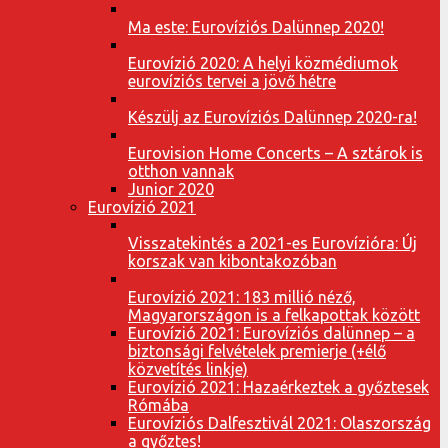
Ma este: Eurovíziós Dalünnep 2020!
Eurovízió 2020: A helyi közmédiumok
eurovíziós tervei a jövő hétre
Készülj az Eurovíziós Dalünnep 2020-ra!
Eurovision Home Concerts – A sztárok is
otthon vannak
Junior 2020
Eurovízió 2021
Visszatekintés a 2021-es Eurovízióra: Új
korszak van kibontakozóban
Eurovízió 2021: 183 millió néző,
Magyarországon is a felkapottak között
Eurovízió 2021: Eurovíziós dalünnep – a
biztonsági felvételek premierje (+élő
közvetítés linkje)
Eurovízió 2021: Hazaérkeztek a győztesek
Rómába
Eurovíziós Dalfesztivál 2021: Olaszország
a győztes!