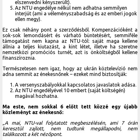
elszenvedni kényszerült).
Az NTU engedélye nélkül nem adhatna semmilyen
interjút (ami a véleményszabadság és az emberi jogok
ellen megy).
Ez csak néhány pont a szerződésből. Kompenzációként a
sok-sok lemondásért és várható büntetésért, semmiféle
támogatást nem kapna az NTU-tól: saját maga kellene
állnia a teljes kiutazást, a kint létet, illetve ha szeretne
nemzetközi promóciós turnét, azt is önköltségből kellene
finanszíroznia.
Természetesen nem igaz, hogy az ukrán köztelevízió nem
adna semmit az énekesnőnek – ezeket mind biztosítják:
A versenyszabályokkal kapcsolatos javaslatok adása.
Az NTU engedélyével 10 embert (saját költségén)
magával hozhatna.
Ma este, nem sokkal 6 előtt tett közzé egy újabb
közleményt az énekesnő:
„A mai, NTU-val folytatott megbeszélésén, ami 7 órán
keresztül zajlott, nem tudtunk megállapodni, nem
találkozott a két nézőpont.