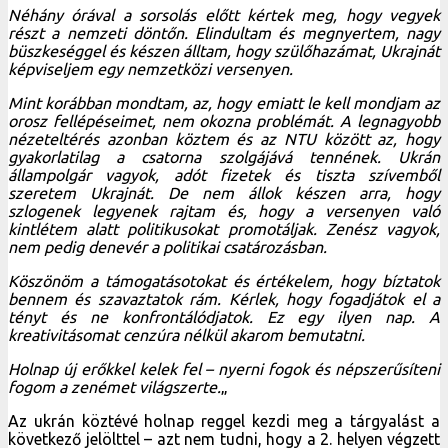
Néhány órával a sorsolás előtt kértek meg, hogy vegyek
részt a nemzeti döntőn. Elindultam és megnyertem, nagy
büszkeséggel és készen álltam, hogy szülőhazámat, Ukrajnát
képviseljem egy nemzetközi versenyen.
Mint korábban mondtam, az, hogy emiatt le kell mondjam az
orosz fellépéseimet, nem okozna problémát. A legnagyobb
nézeteltérés azonban köztem és az NTU között az, hogy
gyakorlatilag a csatorna szolgájává tennének. Ukrán
állampolgár vagyok, adót fizetek és tiszta szívemből
szeretem Ukrajnát. De nem állok készen arra, hogy
szlogenek legyenek rajtam és, hogy a versenyen való
kintlétem alatt politikusokat promotáljak. Zenész vagyok,
nem pedig denevér a politikai csatározásban.
Köszönöm a támogatásotokat és értékelem, hogy bíztatok
bennem és szavaztatok rám. Kérlek, hogy fogadjátok el a
tényt és ne konfrontálódjatok. Ez egy ilyen nap. A
kreativitásomat cenzúra nélkül akarom bemutatni.
Holnap új erőkkel kelek fel – nyerni fogok és népszerűsíteni
fogom a zenémet világszerte.
„
Az ukrán köztévé holnap reggel kezdi meg a tárgyalást a
következő jelölttel – azt nem tudni, hogy a 2. helyen végzett