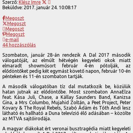
Szerző:
Klész Imre
Beküldve:
2017. január 24. 10:08:17
Megoszt
Megoszt
Megoszt
Megoszt
e-mail
44 hozzászólás
Szombaton, január 28-án rendezik A Dal 2017 második
válogatóját, az elmúlt hétvégén kegyeleti okok miatt
elmaradt showműsort február 4-én pótolják, az
elődöntőket pedig két egymást követő napon, február 10-én
pénteken és 11-én szombaton tartják.
A második válogatóban tíz dal mutatkozik be, közülük
hatan jutnak az elődöntőbe. Most szombaton AnnaElza
feat. Kása Juli, Chase, a Kállay Saunders Band, Kanizsa
Gina, a Mrs Columbo, Mujahid Zoltán, a Peet Project, Peter
Kovary & The Royal Rebels, Szabó Ádám és Tóth Andi lesz
látható és hallható a Duna televízió élő adásában – közölte
az MTVA sajtóirodája.
A magyar diákokat ért veronai busztragédia miatt kegyeleti