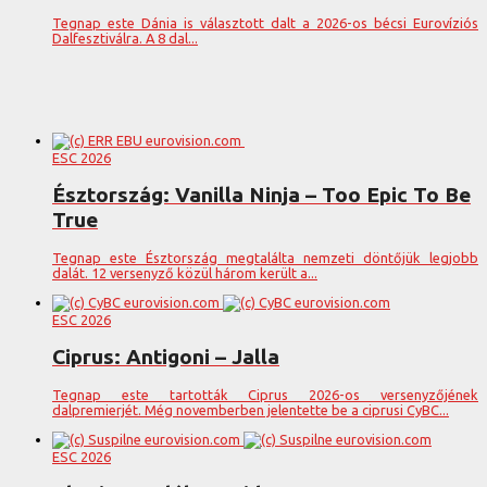
Tegnap este Dánia is választott dalt a 2026-os bécsi Eurovíziós
Dalfesztiválra. A 8 dal...
ESC 2026
Észtország: Vanilla Ninja – Too Epic To Be
True
Tegnap este Észtország megtalálta nemzeti döntőjük legjobb
dalát. 12 versenyző közül három került a...
ESC 2026
Ciprus: Antigoni – Jalla
Tegnap este tartották Ciprus 2026-os versenyzőjének
dalpremierjét. Még novemberben jelentette be a ciprusi CyBC...
ESC 2026