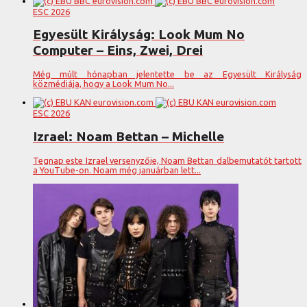
ESC 2026
Egyesült Királyság: Look Mum No
Computer – Eins, Zwei, Drei
Még múlt hónapban jelentette be az Egyesült Királyság
közmédiája, hogy a Look Mum No...
ESC 2026
Izrael: Noam Bettan – Michelle
Tegnap este Izrael versenyzője, Noam Bettan dalbemutatót tartott
a YouTube-on. Noam még januárban lett...