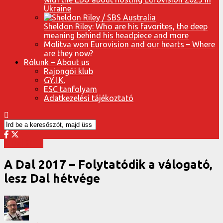
Ukraine
Sheldon Riley: Who are his favorites, the deep
meaning behind his headpiece and more
Molitva won Eurovision and our hearts – Where
are they now?
Rólunk – About us
Rajongói klub
GY.I.K.
ESC tanfolyam
Adatkezelési tájékoztató
A Dal 2017
A Dal 2017 – Folytatódik a válogató,
lesz Dal hétvége