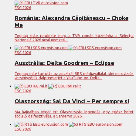
ESC 2026
Románia: Alexandra Căpitănescu – Choke
Me
Tegnap este rendezte meg a TVR román közmédia a Selecția
Națională 2026 nevű nemzeti...
ESC 2026
Ausztrália: Delta Goodrem – Eclipse
Tegnap este tartotta az ausztrál SBS médiavállalat idei eurovíziós
versenyzőjük dalpremierjét a YouTube-on. Delta...
ESC 2026
Olaszország: Sal Da Vinci – Per sempre sì
Ma hajnalban véget ért Olaszország legendás, egy egész hetet
átölelő dalfesztiválja, a Sanremo 2026....
ESC 2026