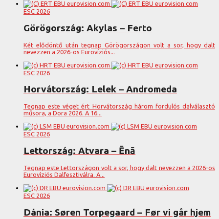
ESC 2026
Görögország: Akylas – Ferto
Két elődöntő után tegnap Görögországon volt a sor, hogy dalt
nevezzen a 2026-os Eurovíziós...
ESC 2026
Horvátország: Lelek – Andromeda
Tegnap este véget ért Horvátország három fordulós dalválasztó
műsora, a Dora 2026. A 16...
ESC 2026
Lettország: Atvara – Ēnā
Tegnap este Lettországon volt a sor, hogy dalt nevezzen a 2026-os
Eurovíziós Dalfesztiválra. A...
ESC 2026
Dánia: Søren Torpegaard – Før vi går hjem