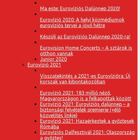
Ma este: Eurovíziós Dalünnep 2020!
Eurovízió 2020: A helyi közmédiumok
eurovíziós tervei a jövő hétre
Készülj az Eurovíziós Dalünnep 2020-ra!
Eurovision Home Concerts – A sztárok is
otthon vannak
Junior 2020
Eurovízió 2021
Visszatekintés a 2021-es Eurovízióra: Új
korszak van kibontakozóban
Eurovízió 2021: 183 millió néző,
Magyarországon is a felkapottak között
Eurovízió 2021: Eurovíziós dalünnep – a
biztonsági felvételek premierje (+élő
közvetítés linkje)
Eurovízió 2021: Hazaérkeztek a győztesek
Rómába
Eurovíziós Dalfesztivál 2021: Olaszország
a győztes!