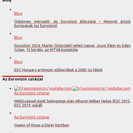
Blog
Önkényes mérvadó: Az Eurovízió áldozatai – Mennyit ártott
Európának (az Eurovízió)
Blog
Eurovízió 2024: Martin Österdahl nehéz napjai, Joost Klein és Eden
Golan, 15 kérdés, az MTVA büntetője
Blog
ESC Hungary archivum: előkerültek a 2005-ös fájlok
Az Eurovízió sztárjai
Az Eurovízió sztárjai
Méltósággal viselt betegsége után elhunyt Wéber Helga (ESC 2012,
ESC 2013; vokál)
Az Eurovízió sztárjai
Queen of Kings a Dürer Kertben