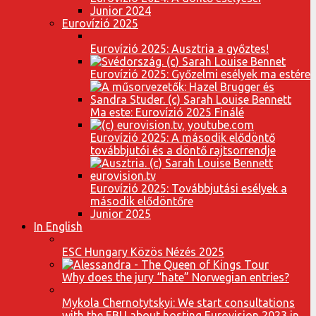
Junior 2024
Eurovízió 2025
Eurovízió 2025: Ausztria a győztes!
Eurovízió 2025: Győzelmi esélyek ma estére
Ma este: Eurovízió 2025 Finálé
Eurovízió 2025: A második elődöntő
továbbjutói és a döntő rajtsorrendje
Eurovízió 2025: Továbbjutási esélyek a
második elődöntőre
Junior 2025
In English
ESC Hungary Közös Nézés 2025
Why does the jury “hate” Norwegian entries?
Mykola Chernotytskyi: We start consultations
with the EBU about hosting Eurovision 2023 in