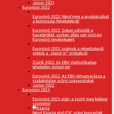
Junior 2021
Eurovízió 2022
Eurovízió 2022: Nézd meg a produkciókat
a biztonsági felvételekről!
Eurovízió 2022: Sokan üdvözlik a
hazatérőket, sorban állás van jövő évi
Eurovízió rendezéséért
Eurovízió 2022: számok a nézettségről,
videók a „stand-in” próbákról
Zsűrik 2022: Az EBU statisztikailag
lehetetlen dolgot kér
Eurovízió 2022: Az EBU elmagyarázza a
szabálytalan zsűris szavazatokat
Junior 2022
Eurovízió 2023
Eurovízió 2023 után: a zsűrit meg kellene
szüntetni!
Nézd Käärijä első ESC utáni koncertjét