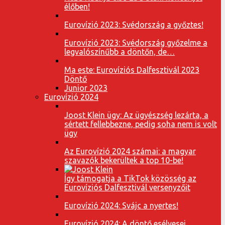
élőben!
Eurovízió 2023: Svédország a győztes!
Eurovízió 2023: Svédország győzelme a
legvalószínűbb a döntőn, de…
Ma este: Eurovíziós Dalfesztivál 2023
Döntő
Junior 2023
Eurovízió 2024
Joost Klein ügy: Az ügyészség lezárta, a
sértett fellebbezne, pedig soha nem is volt
ügy
Az Eurovízió 2024 számai: a magyar
szavazók bekerültek a top 10-be!
Így támogatja a TikTok közösség az
Eurovíziós Dalfesztivál versenyzőit
Eurovízió 2024: Svájc a nyertes!
Eurovízió 2024: A döntő esélyesei