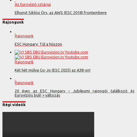
Az Eurovízió sztárjai
Elhunyt Siklósi Örs, az AWS (ESC 2018) frontembere
Rajongunk
Rajongunk
ESC Hungary: Túl a húszon
Rajongunk
Két hét múlva Go-Jo (ESC 2025) az A38-on!
Rajongunk
20 éves az ESC Hungary – Jubileumi rajongói találkozó és
Eurovíziós buli! > változás
Régi videók