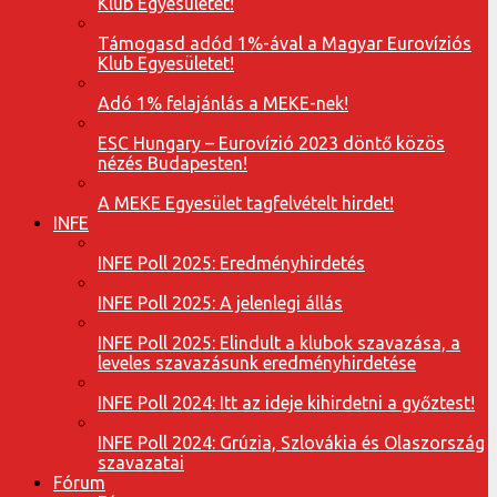
Klub Egyesületet!
Támogasd adód 1%-ával a Magyar Eurovíziós
Klub Egyesületet!
Adó 1% felajánlás a MEKE-nek!
ESC Hungary – Eurovízió 2023 döntő közös
nézés Budapesten!
A MEKE Egyesület tagfelvételt hirdet!
INFE
INFE Poll 2025: Eredményhirdetés
INFE Poll 2025: A jelenlegi állás
INFE Poll 2025: Elindult a klubok szavazása, a
leveles szavazásunk eredményhirdetése
INFE Poll 2024: Itt az ideje kihirdetni a győztest!
INFE Poll 2024: Grúzia, Szlovákia és Olaszország
szavazatai
Fórum