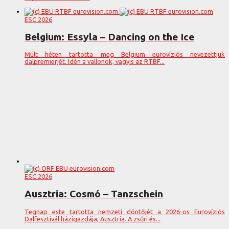
ESC 2026
Belgium: Essyla – Dancing on the Ice
Múlt héten tartotta meg Belgium eurovíziós nevezettjük
dalpremierjét. Idén a vallonok, vagyis az RTBF...
ESC 2026
Ausztria: Cosmó – Tanzschein
Tegnap este tartotta nemzeti döntőjét a 2026-os Eurovíziós
Dalfesztivál házigazdája, Ausztria. A zsűri és...