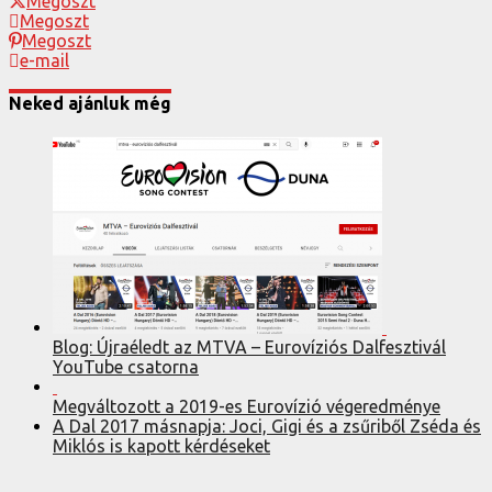
Megoszt
Megoszt
Megoszt
e-mail
Neked ajánluk még
Blog: Újraéledt az MTVA – Eurovíziós Dalfesztivál
YouTube csatorna
Megváltozott a 2019-es Eurovízió végeredménye
A Dal 2017 másnapja: Joci, Gigi és a zsűriből Zséda és
Miklós is kapott kérdéseket