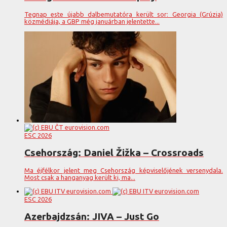
Tegnap este újabb dalbemutatóra került sor: Georgia (Grúzia)
közmédiája, a GBP még januárban jelentette...
ESC 2026
Csehország: Daniel Žižka – Crossroads
Ma éjfélkor jelent meg Csehország képviselőjének versenydala.
Most csak a hanganyag került ki, ma...
ESC 2026
Azerbajdzsán: JIVA – Just Go