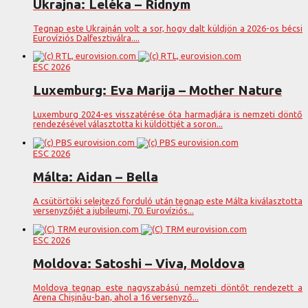
Ukrajna: Leléka – Ridnym
Tegnap este Ukrajnán volt a sor, hogy dalt küldjön a 2026-os bécsi
Eurovíziós Dalfesztiválra....
ESC 2026
Luxemburg: Eva Marija – Mother Nature
Luxemburg 2024-es visszatérése óta harmadjára is nemzeti döntő
rendezésével választotta ki küldöttjét a soron...
ESC 2026
Málta: Aidan – Bella
A csütörtöki selejtező forduló után tegnap este Málta kiválasztotta
versenyzőjét a jubileumi, 70. Eurovíziós...
ESC 2026
Moldova: Satoshi – Viva, Moldova
Moldova tegnap este nagyszabású nemzeti döntőt rendezett a
Arena Chișinău-ban, ahol a 16 versenyző...