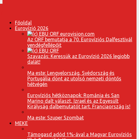
Főoldal
Eurovízió 2026
Az ORF bemutatja a 70. Eurovíziós Dalfesztivál
vendégfellépőit
Szavazás: Keressük az Eurovízió 2026 legjobb
dalát!
Ma este: Lengyelország, Svédország és
Portugália dönt az utolsó nemzeti döntős
hétvégén
Eurovíziós hétköznapok: Románia és San
Marino dalt választ, Izrael és az Egyesült
Királyság dalbemutatót tart. Franciaország is!
Ma este: Szuper Szombat
MEKE
Támogasd adód 1%-ával a Magyar Eurovíziós