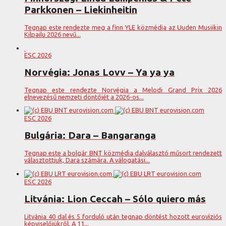
Parkkonen – Liekinheitin
Tegnap este rendezte meg a finn YLE közmédia az Uuden Musiikin
Kilpailu 2026 nevű...
ESC 2026
Norvégia: Jonas Lovv – Ya ya ya
Tegnap este rendezte Norvégia a Melodi Grand Prix 2026
elnevezésű nemzeti döntőjét a 2026-os...
ESC 2026
Bulgária: Dara – Bangaranga
Tegnap este a bolgár BNT közmédia dalválasztó műsort rendezett
választottjuk, Dara számára. A válogatási...
ESC 2026
Litvánia: Lion Ceccah – Sólo quiero más
Litvánia 40 dal és 5 forduló után tegnap döntést hozott eurovíziós
képviselőjükről. A 11...