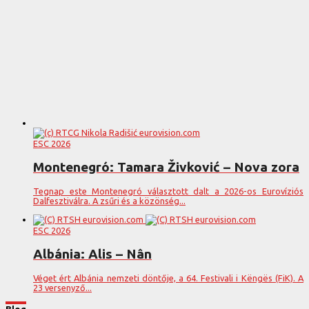
ESC 2026
Montenegró: Tamara Živković – Nova zora
Tegnap este Montenegró választott dalt a 2026-os Eurovíziós
Dalfesztiválra. A zsűri és a közönség...
ESC 2026
Albánia: Alis – Nân
Véget ért Albánia nemzeti döntője, a 64. Festivali i Këngës (FiK). A
23 versenyző...
Blog