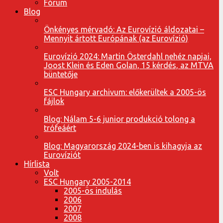
Fórum
Blog
Önkényes mérvadó: Az Eurovízió áldozatai –
Mennyit ártott Európának (az Eurovízió)
Eurovízió 2024: Martin Österdahl nehéz napjai,
Joost Klein és Eden Golan, 15 kérdés, az MTVA
büntetője
ESC Hungary archivum: előkerültek a 2005-ös
fájlok
Blog: Nálam 5-6 junior produkció tolong a
trófeáért
Blog: Magyarország 2024-ben is kihagyja az
Eurovíziót
Hírlista
Volt
ESC Hungary 2005-2014
2005-ös indulás
2006
2007
2008