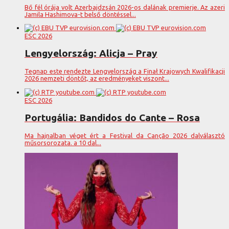
Bő fél órája volt Azerbajdzsán 2026-os dalának premierje. Az azeri
Jamila Hashimova-t belső döntéssel...
ESC 2026
Lengyelország: Alicja – Pray
Tegnap este rendezte Lengyelország a Finał Krajowych Kwalifikacji
2026 nemzeti döntőt, az eredményeket viszont...
ESC 2026
Portugália: Bandidos do Cante – Rosa
Ma hajnalban véget ért a Festival da Canção 2026 dalválasztó
műsorsorozata. a 10 dal...