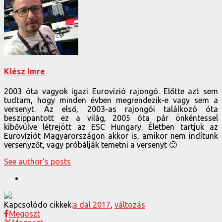
Klész Imre
2003 óta vagyok igazi Eurovízió rajongó. Előtte azt sem
tudtam, hogy minden évben megrendezik-e vagy sem a
versenyt. Az első, 2003-as rajongói találkozó óta
beszippantott ez a világ, 2005 óta pár önkéntessel
kibővülve létrejött az ESC Hungary. Életben tartjuk az
Eurovíziót Magyarországon akkor is, amikor nem indítunk
versenyzőt, vagy próbálják temetni a versenyt 🙂
See author's posts
Kapcsolódo cikkek:
a dal 2017
,
változás
Megoszt