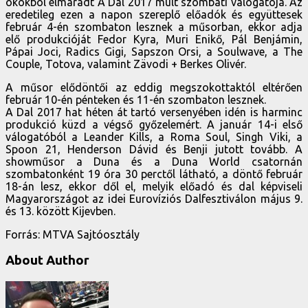
okokból elmaradt A Dal 2017 múlt szombati válogatója. Az
eredetileg ezen a napon szereplő előadók és együttesek
február 4-én szombaton lesznek a műsorban, ekkor adja
elő produkcióját Fedor Kyra, Muri Enikő, Pál Benjámin,
Pápai Joci, Radics Gigi, Sapszon Orsi, a Soulwave, a The
Couple, Totova, valamint Zävodi + Berkes Olivér.
A műsor elődöntői az eddig megszokottaktól eltérően
február 10-én pénteken és 11-én szombaton lesznek.
A Dal 2017 hat héten át tartó versenyében idén is harminc
produkció küzd a végső győzelemért. A január 14-i első
válogatóból a Leander Kills, a Roma Soul, Singh Viki, a
Spoon 21, Henderson Dávid és Benji jutott tovább. A
showműsor a Duna és a Duna World csatornán
szombatonként 19 óra 30 perctől látható, a döntő február
18-án lesz, ekkor dől el, melyik előadó és dal képviseli
Magyarországot az idei Eurovíziós Dalfesztiválon május 9.
és 13. között Kijevben.
Forrás: MTVA Sajtóosztály
About Author