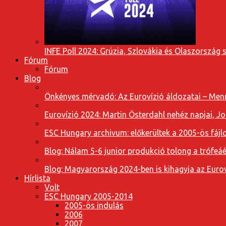
INFE Poll 2024: Grúzia, Szlovákia és Olaszország 
Fórum
Fórum
Blog
Önkényes mérvadó: Az Eurovízió áldozatai – Menn
Eurovízió 2024: Martin Österdahl nehéz napjai, J
ESC Hungary archivum: előkerültek a 2005-ös fájl
Blog: Nálam 5-6 junior produkció tolong a trófeáé
Blog: Magyarország 2024-ben is kihagyja az Eurov
Hírlista
Volt
ESC Hungary 2005-2014
2005-ös indulás
2006
2007