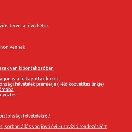
iós tervei a jövő hétre
tthon vannak
orszak van kibontakozóban
ágon is a felkapottak között
nsági felvételek premierje (+élő közvetítés linkje)
Rómába
 győztes!
iztonsági felvételekről!
, sorban állás van jövő évi Eurovízió rendezéséért