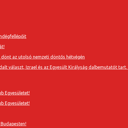
ndégfellépőit
át!
a dönt az utolsó nemzeti döntős hétvégén
t választ, Izrael és az Egyesült Királyság dalbemutatót tart. 
b Egyesületet!
b Egyesületet!
 Budapesten!