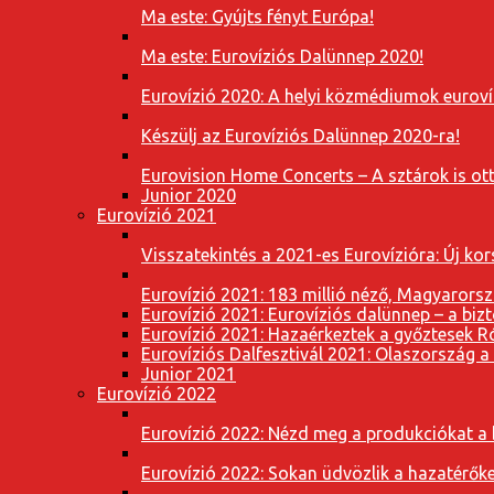
Ma este: Gyújts fényt Európa!
Ma este: Eurovíziós Dalünnep 2020!
Eurovízió 2020: A helyi közmédiumok eurovíz
Készülj az Eurovíziós Dalünnep 2020-ra!
Eurovision Home Concerts – A sztárok is o
Junior 2020
Eurovízió 2021
Visszatekintés a 2021-es Eurovízióra: Új k
Eurovízió 2021: 183 millió néző, Magyarorsz
Eurovízió 2021: Eurovíziós dalünnep – a bizto
Eurovízió 2021: Hazaérkeztek a győztesek 
Eurovíziós Dalfesztivál 2021: Olaszország a
Junior 2021
Eurovízió 2022
Eurovízió 2022: Nézd meg a produkciókat a b
Eurovízió 2022: Sokan üdvözlik a hazatérőket