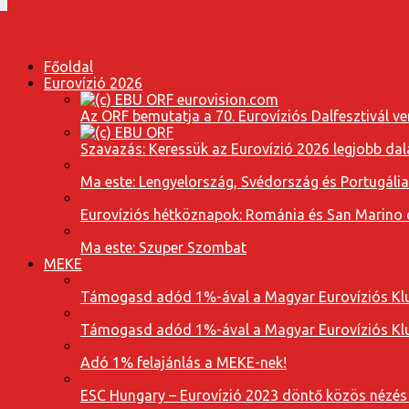
Főoldal
Eurovízió 2026
Az ORF bemutatja a 70. Eurovíziós Dalfesztivál ve
Szavazás: Keressük az Eurovízió 2026 legjobb dal
Ma este: Lengyelország, Svédország és Portugáli
Eurovíziós hétköznapok: Románia és San Marino dal
Ma este: Szuper Szombat
MEKE
Támogasd adód 1%-ával a Magyar Eurovíziós Klu
Támogasd adód 1%-ával a Magyar Eurovíziós Klu
Adó 1% felajánlás a MEKE-nek!
ESC Hungary – Eurovízió 2023 döntő közös nézés