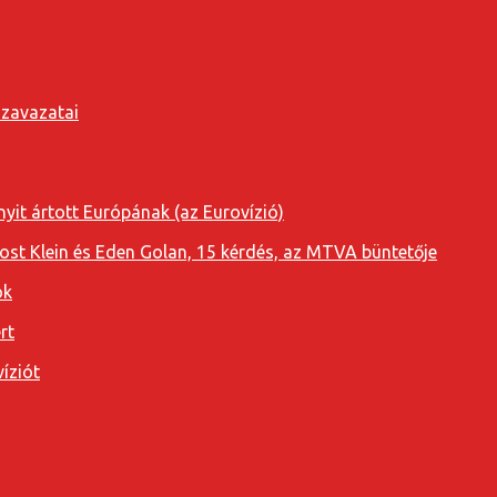
szavazatai
yit ártott Európának (az Eurovízió)
oost Klein és Eden Golan, 15 kérdés, az MTVA büntetője
ok
rt
íziót