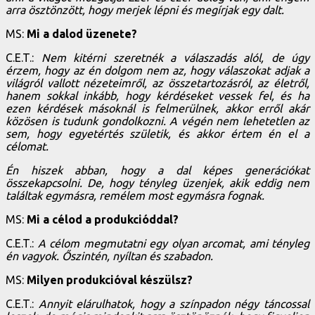
arra ösztönzött, hogy merjek lépni és megírjak egy dalt.
MS:
Mi a dalod üzenete?
C.E.T.:
Nem kitérni szeretnék a válaszadás alól, de úgy
érzem, hogy az én dolgom nem az, hogy válaszokat adjak a
világról vallott nézeteimről, az összetartozásról, az életről,
hanem sokkal inkább, hogy kérdéseket vessek fel, és ha
ezen kérdések másoknál is felmerülnek, akkor erről akár
közösen is tudunk gondolkozni. A végén nem lehetetlen az
sem, hogy egyetértés születik, és akkor értem én el a
célomat.
Én hiszek abban, hogy a dal képes generációkat
összekapcsolni. De, hogy tényleg üzenjek, akik eddig nem
találtak egymásra, remélem most egymásra fognak.
MS:
Mi a célod a produkcióddal?
C.E.T.:
A célom megmutatni egy olyan arcomat, ami tényleg
én vagyok. Őszintén, nyíltan és szabadon.
MS:
Milyen produkcióval készülsz?
C.E.T.:
Annyit elárulhatok, hogy a színpadon négy táncossal