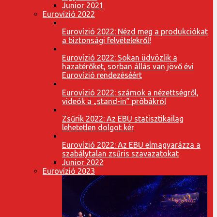
Junior 2021
Eurovízió 2022
Eurovízió 2022: Nézd meg a produkciókat
a biztonsági felvételekről!
Eurovízió 2022: Sokan üdvözlik a
hazatérőket, sorban állás van jövő évi
Eurovízió rendezéséért
Eurovízió 2022: számok a nézettségről,
videók a „stand-in” próbákról
Zsűrik 2022: Az EBU statisztikailag
lehetetlen dolgot kér
Eurovízió 2022: Az EBU elmagyarázza a
szabálytalan zsűris szavazatokat
Junior 2022
Eurovízió 2023