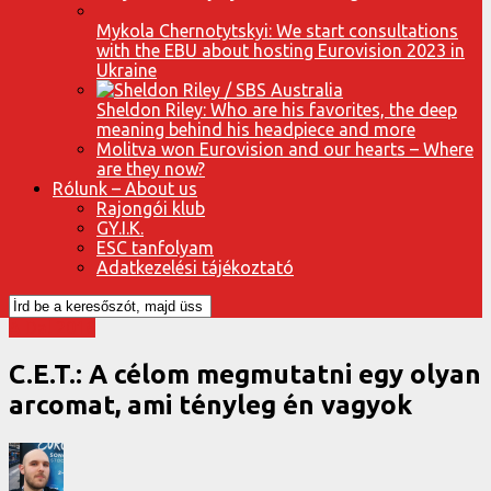
Mykola Chernotytskyi: We start consultations
with the EBU about hosting Eurovision 2023 in
Ukraine
Sheldon Riley: Who are his favorites, the deep
meaning behind his headpiece and more
Molitva won Eurovision and our hearts – Where
are they now?
Rólunk – About us
Rajongói klub
GY.I.K.
ESC tanfolyam
Adatkezelési tájékoztató
A Dal 2016
C.E.T.: A célom megmutatni egy olyan
arcomat, ami tényleg én vagyok