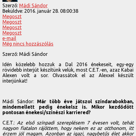
Szerző:
Mádi Sándor
Beküldve:
2016. január 28. 08:00:38
Megoszt
Megoszt
Megoszt
Megoszt
e-mail
Még nincs hozzászólás
Szerző: Mádi Sándor
Idén közelebb hozzuk a Dal 2016 énekeseit, egy-egy
rövidebb interjút készítünk velük, most C.E.T.-en, azaz Kabai
Alexen volt a sor. Olvassátok el az Alexxel készült
interjúnkat!
Mádi Sándor:
Már több éve játszol színdarabokban,
mindemellett pedig énekelsz is. Mikor kezdődött
pontosan énekesi/színészi karriered?
C.E.T.:
Az első színpadi szereplésem 7 évesen volt, tehát
nagyon fiatalon rájöttem, hogy nekem ez az otthonom, itt
érzem jól magam. Azonban az igazi, nagybetűs élet akkor