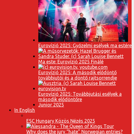
Eurovízió 2025: Győzelmi esélyek ma estére
Ma este: Eurovízió 2025 Finálé
Eurovízió 2025: A második elődöntő
továbbjutói és a döntő rajtsorrendje
Eurovízió 2025: Továbbjutási esélyek a
második elődöntőre
Junior 2025
In English
ESC Hungary Közös Nézés 2025
Why does the jury “hate” Norwegian entries?