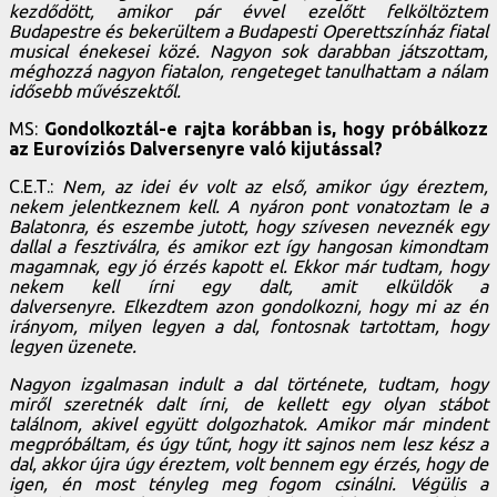
kezdődött, amikor pár évvel ezelőtt felköltöztem
Budapestre és bekerültem a Budapesti Operettszínház fiatal
musical énekesei közé. Nagyon sok darabban játszottam,
méghozzá nagyon fiatalon, rengeteget tanulhattam a nálam
idősebb művészektől.
MS:
Gondolkoztál-e rajta korábban is, hogy próbálkozz
az Eurovíziós Dalversenyre való kijutással?
C.E.T.:
Nem, az idei év volt az első, amikor úgy éreztem,
nekem jelentkeznem kell. A nyáron pont vonatoztam le a
Balatonra, és eszembe jutott, hogy szívesen neveznék egy
dallal a fesztiválra, és amikor ezt így hangosan kimondtam
magamnak, egy jó érzés kapott el. Ekkor már tudtam, hogy
nekem kell írni egy dalt, amit elküldök a
dalversenyre.
Elkezdtem azon gondolkozni, hogy mi az én
irányom, milyen legyen a dal, fontosnak tartottam, hogy
legyen üzenete.
Nagyon izgalmasan indult a dal története, tudtam, hogy
miről szeretnék dalt írni, de kellett egy olyan stábot
találnom, akivel együtt dolgozhatok. Amikor már mindent
megpróbáltam, és úgy tűnt, hogy itt sajnos nem lesz kész a
dal, akkor újra úgy éreztem, volt bennem egy érzés, hogy de
igen, én most tényleg meg fogom csinálni. Végülis a