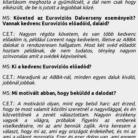
kitartásom meghozta a gyümölcsét, a dal nem csak hogy
elkészült, de be is jutott a legjobbak közé.
MS:
Követed az Eurovíziós Dalverseny eseményeit?
Vannak kedvenc Eurovíziós előadóid, dalaid?
C.E.T.:
Nagyon régóta követem, és van több kedvenc
előadóm is, például Loreent nagy kedvelem, illetve az ABBA
dalokat is rendszeresen hallgatom. Most két svéd előadót
hoztam példának, de nem tudatos, tényleg nagyon
színvonalas amit a svédek képviselnek.
MS:
Ki a kedvenc Eurovíziós előadód?
C.E.T.:
Maradjunk az ABBA-nál, minden egyes daluk kiváló,
jobbnál jobbak.
MS:
Mi motivált abban, hogy beküldd a dalodat?
C.E.T.:
A motiváció olyan, mint egy belső harc: azt érzed,
hogy te most valamit közölni szeretnél a nagyvilággal, és én
közvetítőnek a zenét választottam. Nagyon érzékeny
vagyok a világra, próbálok figyelni az emberek
viselkedésére, mi az ami bennük zajlik. Arra keresem a
választ, hogy mi az, ami egy országot érdekelhet, és mi az
ami a világot mozgatja. Ezer és ezer dolog van, ami engem