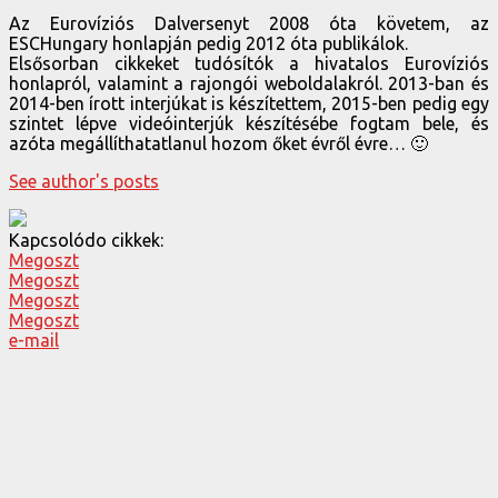
Az Eurovíziós Dalversenyt 2008 óta követem, az
ESCHungary honlapján pedig 2012 óta publikálok.
Elsősorban cikkeket tudósítók a hivatalos Eurovíziós
honlapról, valamint a rajongói weboldalakról. 2013-ban és
2014-ben írott interjúkat is készítettem, 2015-ben pedig egy
szintet lépve videóinterjúk készítésébe fogtam bele, és
azóta megállíthatatlanul hozom őket évről évre… 🙂
See author's posts
Kapcsolódo cikkek:
Megoszt
Megoszt
Megoszt
Megoszt
e-mail