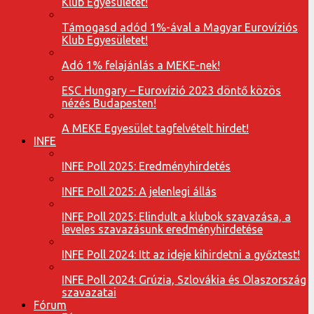
Klub Egyesületet!
Támogasd adód 1%-ával a Magyar Eurovíziós
Klub Egyesületet!
Adó 1% felajánlás a MEKE-nek!
ESC Hungary – Eurovízió 2023 döntő közös
nézés Budapesten!
A MEKE Egyesület tagfelvételt hirdet!
INFE
INFE Poll 2025: Eredményhirdetés
INFE Poll 2025: A jelenlegi állás
INFE Poll 2025: Elindult a klubok szavazása, a
leveles szavazásunk eredményhirdetése
INFE Poll 2024: Itt az ideje kihirdetni a győztest!
INFE Poll 2024: Grúzia, Szlovákia és Olaszország
szavazatai
Fórum