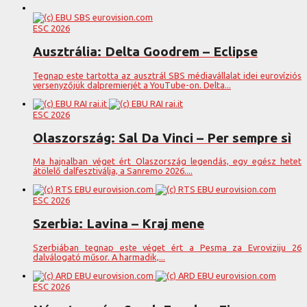
ESC 2026
Ausztrália: Delta Goodrem – Eclipse
Tegnap este tartotta az ausztrál SBS médiavállalat idei eurovíziós
versenyzőjük dalpremierjét a YouTube-on. Delta...
ESC 2026
Olaszország: Sal Da Vinci – Per sempre sì
Ma hajnalban véget ért Olaszország legendás, egy egész hetet
átölelő dalfesztiválja, a Sanremo 2026....
ESC 2026
Szerbia: Lavina – Kraj mene
Szerbiában tegnap este véget ért a Pesma za Evroviziju 26
dalválogató műsor. A harmadik,...
ESC 2026