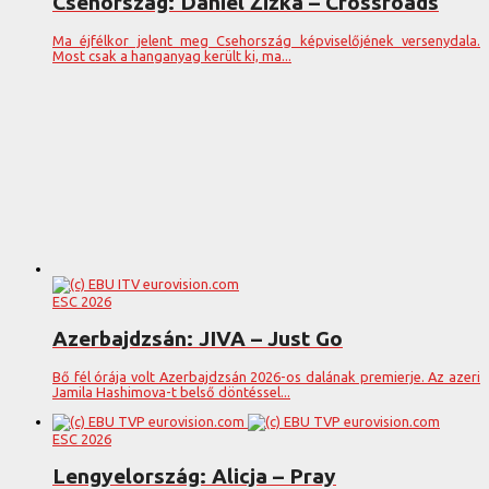
Csehország: Daniel Žižka – Crossroads
Ma éjfélkor jelent meg Csehország képviselőjének versenydala.
Most csak a hanganyag került ki, ma...
ESC 2026
Azerbajdzsán: JIVA – Just Go
Bő fél órája volt Azerbajdzsán 2026-os dalának premierje. Az azeri
Jamila Hashimova-t belső döntéssel...
ESC 2026
Lengyelország: Alicja – Pray