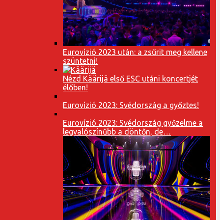
Eurovízió 2023 után: a zsűrit meg kellene
szüntetni!
Nézd Käärijä első ESC utáni koncertjét
élőben!
Eurovízió 2023: Svédország a győztes!
Eurovízió 2023: Svédország győzelme a
legvalószínűbb a döntőn, de…