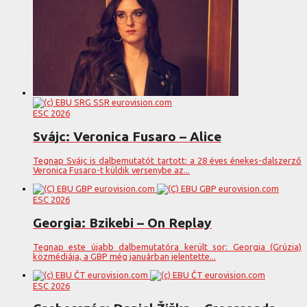
ESC 2026
Svájc: Veronica Fusaro – Alice
Tegnap Svájc is dalbemutatót tartott: a 28 éves énekes-dalszerző
Veronica Fusaro-t küldik versenybe az...
ESC 2026
Georgia: Bzikebi – On Replay
Tegnap este újabb dalbemutatóra került sor: Georgia (Grúzia)
közmédiája, a GBP még januárban jelentette...
ESC 2026