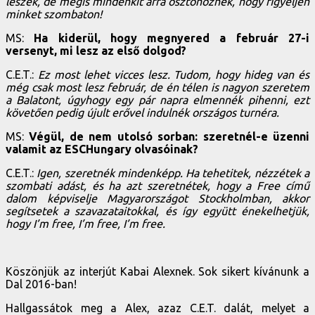
leszek, de mégis mindenkit arra ösztönöznék, hogy figyeljen
minket szombaton!
MS:
Ha kiderül, hogy megnyered a február 27-i
versenyt, mi lesz az első dolgod?
C.E.T.:
Ez most lehet vicces lesz. Tudom, hogy hideg van és
még csak most lesz február, de én télen is nagyon szeretem
a Balatont, úgyhogy egy pár napra elmennék pihenni, ezt
követően pedig újult erővel indulnék országos turnéra.
MS:
Végül, de nem utolsó sorban: szeretnél-e üzenni
valamit az ESCHungary olvasóinak?
C.E.T.:
Igen, szeretnék mindenképp. Ha tehetitek, nézzétek a
szombati adást, és ha azt szeretnétek, hogy a Free című
dalom képviselje Magyarországot Stockholmban, akkor
segítsetek a szavazataitokkal, és így együtt énekelhetjük,
hogy I’m free, I’m free, I’m free.
Köszönjük az interjút Kabai Alexnek. Sok sikert kívánunk a
Dal 2016-ban!
Hallgassátok meg a Alex, azaz C.E.T. dalát, melyet a