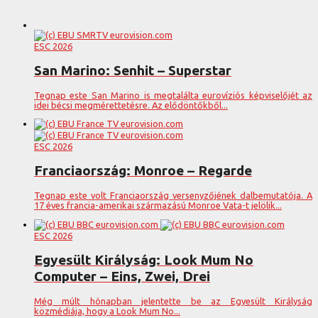
ESC 2026
San Marino: Senhit – Superstar
Tegnap este San Marino is megtalálta eurovíziós képviselőjét az
idei bécsi megmérettetésre. Az elődöntőkből...
ESC 2026
Franciaország: Monroe – Regarde
Tegnap este volt Franciaország versenyzőjének dalbemutatója. A
17 éves francia-amerikai származású Monroe Vata-t jelölik...
ESC 2026
Egyesült Királyság: Look Mum No
Computer – Eins, Zwei, Drei
Még múlt hónapban jelentette be az Egyesült Királyság
közmédiája, hogy a Look Mum No...