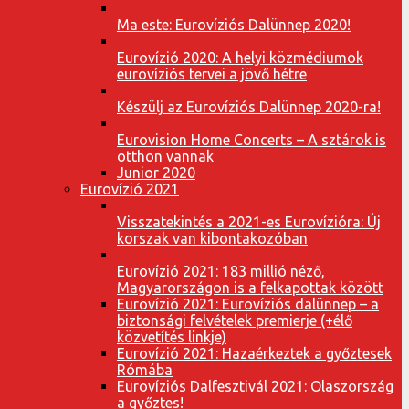
Ma este: Eurovíziós Dalünnep 2020!
Eurovízió 2020: A helyi közmédiumok
eurovíziós tervei a jövő hétre
Készülj az Eurovíziós Dalünnep 2020-ra!
Eurovision Home Concerts – A sztárok is
otthon vannak
Junior 2020
Eurovízió 2021
Visszatekintés a 2021-es Eurovízióra: Új
korszak van kibontakozóban
Eurovízió 2021: 183 millió néző,
Magyarországon is a felkapottak között
Eurovízió 2021: Eurovíziós dalünnep – a
biztonsági felvételek premierje (+élő
közvetítés linkje)
Eurovízió 2021: Hazaérkeztek a győztesek
Rómába
Eurovíziós Dalfesztivál 2021: Olaszország
a győztes!