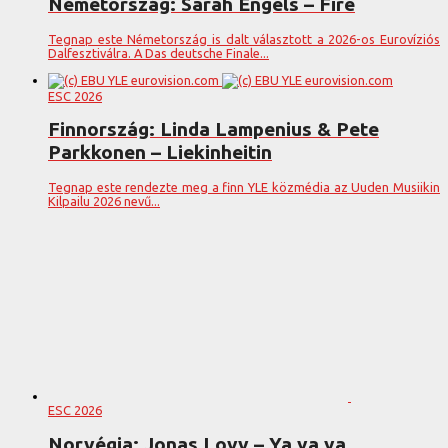
Németország: Sarah Engels – Fire
Tegnap este Németország is dalt választott a 2026-os Eurovíziós
Dalfesztiválra. A Das deutsche Finale...
ESC 2026
Finnország: Linda Lampenius & Pete
Parkkonen – Liekinheitin
Tegnap este rendezte meg a finn YLE közmédia az Uuden Musiikin
Kilpailu 2026 nevű...
ESC 2026
Norvégia: Jonas Lovv – Ya ya ya