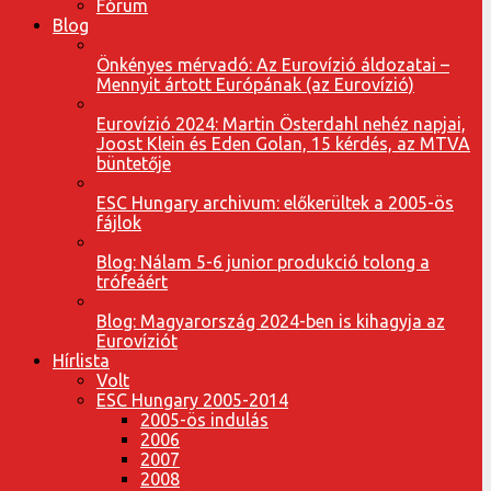
Fórum
Blog
Önkényes mérvadó: Az Eurovízió áldozatai –
Mennyit ártott Európának (az Eurovízió)
Eurovízió 2024: Martin Österdahl nehéz napjai,
Joost Klein és Eden Golan, 15 kérdés, az MTVA
büntetője
ESC Hungary archivum: előkerültek a 2005-ös
fájlok
Blog: Nálam 5-6 junior produkció tolong a
trófeáért
Blog: Magyarország 2024-ben is kihagyja az
Eurovíziót
Hírlista
Volt
ESC Hungary 2005-2014
2005-ös indulás
2006
2007
2008