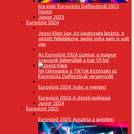
Ma este: Eurovíziós Dalfesztivál 2023
Döntő
Junior 2023
Eurovízió 2024
Joost Klein ügy: Az ügyészség lezárta, a
sértett fellebbezne, pedig soha nem is volt
ügy
Az Eurovízió 2024 számai: a magyar
szavazók bekerültek a top 10-be!
Így támogatja a TikTok közösség az
Eurovíziós Dalfesztivál versenyzőit
Eurovízió 2024: Svájc a nyertes!
Eurovízió 2024: A döntő esélyesei
Junior 2024
Eurovízió 2025
Eurovízió 2025: Ausztria a győztes!