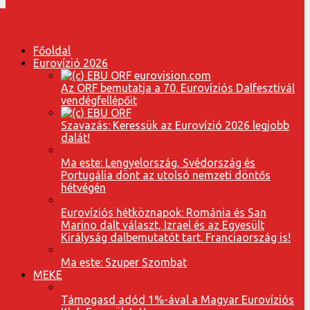
Főoldal
Eurovízió 2026
Az ORF bemutatja a 70. Eurovíziós Dalfesztivál
vendégfellépőit
Szavazás: Keressük az Eurovízió 2026 legjobb
dalát!
Ma este: Lengyelország, Svédország és
Portugália dönt az utolsó nemzeti döntős
hétvégén
Eurovíziós hétköznapok: Románia és San
Marino dalt választ, Izrael és az Egyesült
Királyság dalbemutatót tart. Franciaország is!
Ma este: Szuper Szombat
MEKE
Támogasd adód 1%-ával a Magyar Eurovíziós