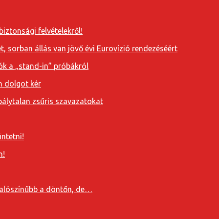
iztonsági felvételekről!
, sorban állás van jövő évi Eurovízió rendezéséért
ók a „stand-in” próbákról
n dolgot kér
álytalan zsűris szavazatokat
ntetni!
n!
valószínűbb a döntőn, de…