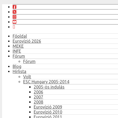
Főoldal
Eurovízió 2026
MEKE
INFE
Fórum
Fórum
Blog
Hírlista
Volt
ESC Hungary 2005-2014
2005-ös indulás
2006
2007
2008
Eurovízió 2009
Eurovízió 2010
Eurovízió 2011