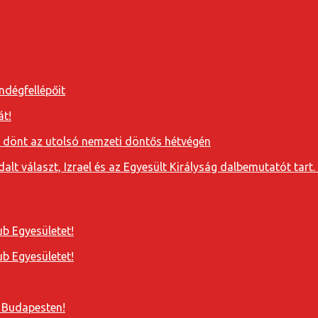
ndégfellépőit
át!
a dönt az utolsó nemzeti döntős hétvégén
t választ, Izrael és az Egyesült Királyság dalbemutatót tart. 
b Egyesületet!
b Egyesületet!
 Budapesten!