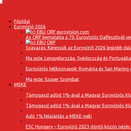
Főoldal
Eurovízió 2026
Az ORF bemutatja a 70. Eurovíziós Dalfesztivál ve
Szavazás: Keressük az Eurovízió 2026 legjobb dal
Ma este: Lengyelország, Svédország és Portugáli
Eurovíziós hétköznapok: Románia és San Marino dal
Ma este: Szuper Szombat
MEKE
Támogasd adód 1%-ával a Magyar Eurovíziós Klu
Támogasd adód 1%-ával a Magyar Eurovíziós Klu
Adó 1% felajánlás a MEKE-nek!
ESC Hungary – Eurovízió 2023 döntő közös nézés