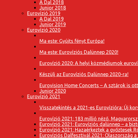
A Dal 2018
Junior 2018
Eurovízió 2019
A Dal 2019
Junior 2019
Eurovízió 2020
Ma este: Gyújts fényt Európa!
Ma este: Eurovíziós Dalünnep 2020!
Eurovízió 2020: A helyi közmédiumok eurovíz
Készülj az Eurovíziós Dalünnep 2020-ra!
Eurovision Home Concerts – A sztárok is o
Junior 2020
Eurovízió 2021
Visszatekintés a 2021-es Eurovízióra: Új k
Eurovízió 2021: 183 millió néző, Magyarorsz
Eurovízió 2021: Eurovíziós dalünnep – a bizto
Eurovízió 2021: Hazaérkeztek a győztesek 
Eurovíziós Dalfesztivál 2021: Olaszország a