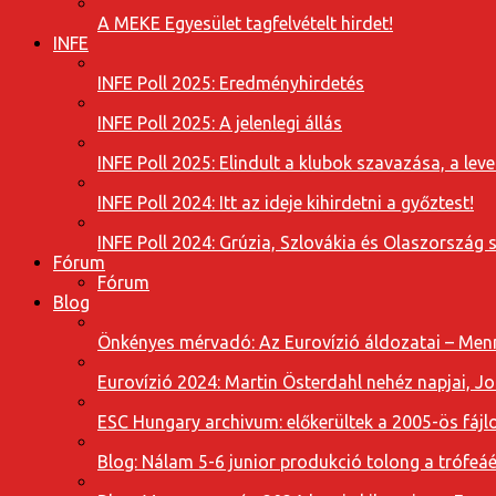
A MEKE Egyesület tagfelvételt hirdet!
INFE
INFE Poll 2025: Eredményhirdetés
INFE Poll 2025: A jelenlegi állás
INFE Poll 2025: Elindult a klubok szavazása, a l
INFE Poll 2024: Itt az ideje kihirdetni a győztest!
INFE Poll 2024: Grúzia, Szlovákia és Olaszország 
Fórum
Fórum
Blog
Önkényes mérvadó: Az Eurovízió áldozatai – Menn
Eurovízió 2024: Martin Österdahl nehéz napjai, J
ESC Hungary archivum: előkerültek a 2005-ös fájl
Blog: Nálam 5-6 junior produkció tolong a trófeáé