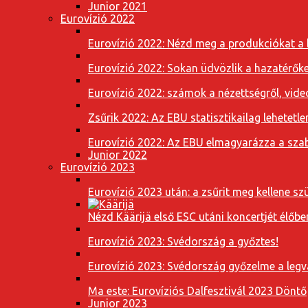
Junior 2021
Eurovízió 2022
Eurovízió 2022: Nézd meg a produkciókat a b
Eurovízió 2022: Sokan üdvözlik a hazatérőket
Eurovízió 2022: számok a nézettségről, vide
Zsűrik 2022: Az EBU statisztikailag lehetetle
Eurovízió 2022: Az EBU elmagyarázza a szab
Junior 2022
Eurovízió 2023
Eurovízió 2023 után: a zsűrit meg kellene szü
Nézd Käärijä első ESC utáni koncertjét élőbe
Eurovízió 2023: Svédország a győztes!
Eurovízió 2023: Svédország győzelme a leg
Ma este: Eurovíziós Dalfesztivál 2023 Döntő
Junior 2023