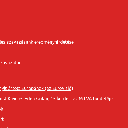
eveles szavazásunk eredményhirdetése
szavazatai
yit ártott Európának (az Eurovízió)
oost Klein és Eden Golan, 15 kérdés, az MTVA büntetője
ok
rt