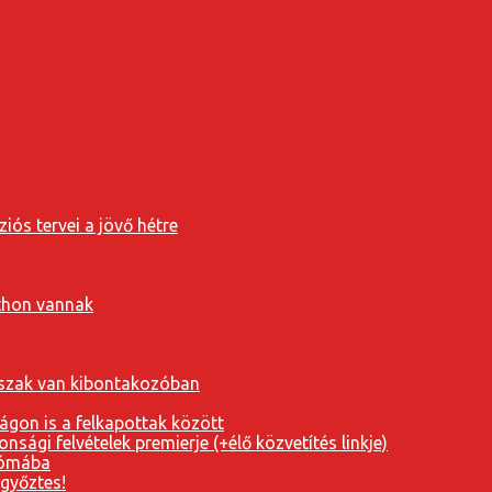
iós tervei a jövő hétre
tthon vannak
orszak van kibontakozóban
ágon is a felkapottak között
nsági felvételek premierje (+élő közvetítés linkje)
Rómába
 győztes!