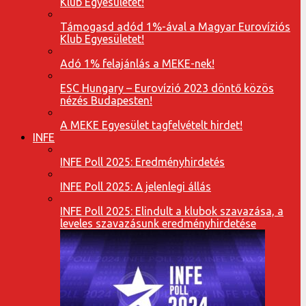
Klub Egyesületet!
Támogasd adód 1%-ával a Magyar Eurovíziós
Klub Egyesületet!
Adó 1% felajánlás a MEKE-nek!
ESC Hungary – Eurovízió 2023 döntő közös
nézés Budapesten!
A MEKE Egyesület tagfelvételt hirdet!
INFE
INFE Poll 2025: Eredményhirdetés
INFE Poll 2025: A jelenlegi állás
INFE Poll 2025: Elindult a klubok szavazása, a
leveles szavazásunk eredményhirdetése