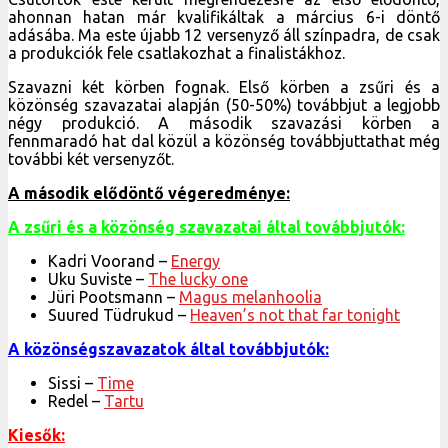
ahonnan hatan már kvalifikáltak a március 6-i döntő
adásába. Ma este újabb 12 versenyző áll színpadra, de csak
a produkciók fele csatlakozhat a finalistákhoz.
Szavazni két körben fognak. Első körben a zsűri és a
közönség szavazatai alapján (50-50%) továbbjut a legjobb
négy produkció. A második szavazási körben a
fennmaradó hat dal közül a közönség továbbjuttathat még
további két versenyzőt.
A második elődöntő végeredménye:
A zsűri és a közönség szavazatai által továbbjutók:
Kadri Voorand –
Energy
Uku Suviste –
The lucky one
Jüri Pootsmann –
Magus melanhoolia
Suured Tüdrukud –
Heaven’s not that far tonight
A közönségszavazatok által továbbjutók:
Sissi –
Time
Redel –
Tartu
Kiesők: