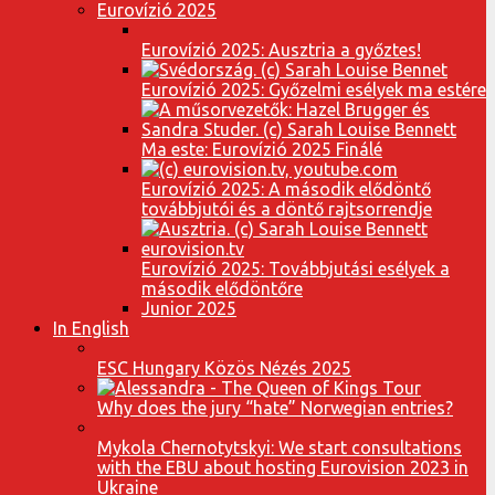
Eurovízió 2025
Eurovízió 2025: Ausztria a győztes!
Eurovízió 2025: Győzelmi esélyek ma estére
Ma este: Eurovízió 2025 Finálé
Eurovízió 2025: A második elődöntő
továbbjutói és a döntő rajtsorrendje
Eurovízió 2025: Továbbjutási esélyek a
második elődöntőre
Junior 2025
In English
ESC Hungary Közös Nézés 2025
Why does the jury “hate” Norwegian entries?
Mykola Chernotytskyi: We start consultations
with the EBU about hosting Eurovision 2023 in
Ukraine