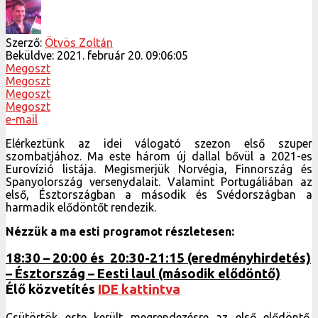
Szerző:
Ötvös Zoltán
Beküldve:
2021. február 20. 09:06:05
Megoszt
Megoszt
Megoszt
Megoszt
e-mail
Elérkeztünk az idei válogató szezon első szuper
szombatjához. Ma este három új dallal bővül a 2021-es
Eurovízió listája. Megismerjük Norvégia, Finnország és
Spanyolország versenydalait. Valamint Portugáliában az
első, Észtországban a második és Svédországban a
harmadik elődöntőt rendezik.
Nézzük a ma esti programot részletesen:
18:30 – 20:00 és 20:30-21:15 (eredményhirdetés)
– Észtország – Eesti laul (második elődöntő)
Élő közvetítés
IDE kattintva
Csütörtök este került megrendezésre az első elődöntő,