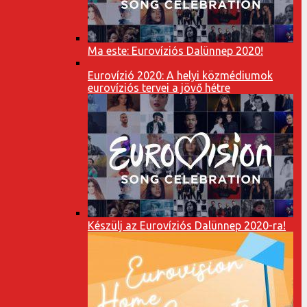
Ma este: Eurovíziós Dalünnep 2020!
Eurovízió 2020: A helyi közmédiumok
eurovíziós tervei a jövő hétre
Készülj az Eurovíziós Dalünnep 2020-ra!