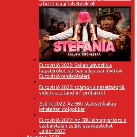
a biztonsági felvételekről!
Eurovízió 2022: Sokan üdvözlik a
hazatérőket, sorban állás van jövő évi
Eurovízió rendezéséért
Eurovízió 2022: számok a nézettségről,
videók a „stand-in” próbákról
Zsűrik 2022: Az EBU statisztikailag
lehetetlen dolgot kér
Eurovízió 2022: Az EBU elmagyarázza a
szabálytalan zsűris szavazatokat
Junior 2022
Eurovízió 2023