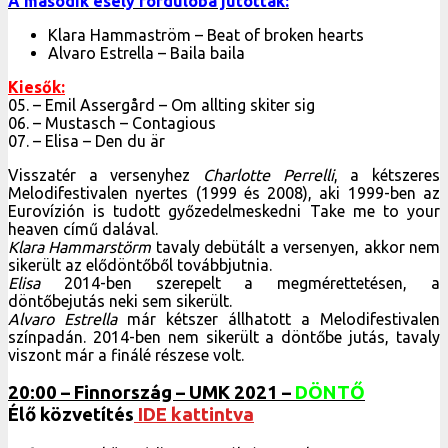
A második esély fordulóba jutottak:
Klara Hammaström – Beat of broken hearts
Alvaro Estrella – Baila baila
Kiesők:
05. – Emil Assergård – Om allting skiter sig
06. – Mustasch – Contagious
07. – Elisa – Den du är
Visszatér a versenyhez
Charlotte Perrelli
, a kétszeres
Melodifestivalen nyertes (1999 és 2008), aki 1999-ben az
Eurovízión is tudott győzedelmeskedni Take me to your
heaven című dalával.
Klara Hammarstörm
tavaly debütált a versenyen, akkor nem
sikerült az elődöntőből továbbjutnia.
Elisa
2014-ben szerepelt a megmérettetésen, a
döntőbejutás neki sem sikerült.
Alvaro Estrella
már kétszer állhatott a Melodifestivalen
színpadán. 2014-ben nem sikerült a döntőbe jutás, tavaly
viszont már a finálé részese volt.
20:00 – Finnország – UMK 2021
–
DÖNTŐ
Élő közvetítés
IDE kattintva