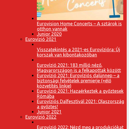
Eurovision Home Concerts – A sztárok is
otthon vannak
Junior 2020
Eurovízió 2021
Visszatekintés a 2021-es Eurovízióra: Új
korszak van kibontakozóban
Eurovízió 2021: 183 millió néző,
Magyarországon is a felkapottak között
Eurovízió 2021: Eurovíziós dalünnep – a
biztonsági felvételek premierje (+élő
közvetítés linkje)
Eurovízió 2021: Hazaérkeztek a győztesek
Rómába
Eurovíziós Dalfesztivál 2021: Olaszország
a győztes!
Junior 2021
Eurovízió 2022
Eurovízió 2022: Nézd meg a produkciókat