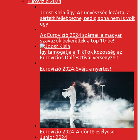
Eurovízió 2024
Joost Klein ügy: Az ügyészség lezárta, a
sértett fellebbezne, pedig soha nem is volt
ügy
Az Eurovízió 2024 számai: a magyar
szavazók bekerültek a top 10-be!
Így támogatja a TikTok közösség az
Eurovíziós Dalfesztivál versenyzőit
Eurovízió 2024: Svájc a nyertes!
Eurovízió 2024: A döntő esélyesei
Junior 2024