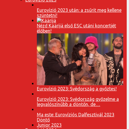
Eurovízió 2023 után: a zsűrit meg kellene
szüntetni!
Nézd Käärijä első ESC utáni koncertjét
élőben!
Eurovízió 2023: Svédország a győztes!
Eurovízió 2023: Svédország győzelme a
legvalószínűbb a döntőn, de…
Ma este: Eurovíziós Dalfesztivál 2023
Döntő
Junior 2023