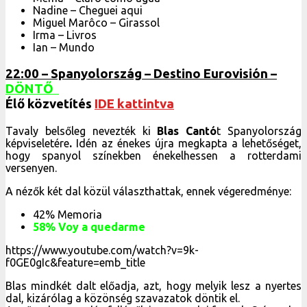
Nadine – Cheguei aqui
Miguel Marôco – Girassol
Irma – Livros
Ian – Mundo
22:00 – Spanyolország
– Destino Eurovisión –
DÖNTŐ
Élő közvetítés
IDE kattintva
Tavaly belsőleg nevezték ki
Blas Cantó
t Spanyolország
képviseletére
.
Idén az énekes újra megkapta a lehetőséget,
hogy spanyol színekben énekelhessen a rotterdami
versenyen.
A nézők két dal közül választhattak, ennek végeredménye:
42% Memoria
58% Voy a quedarme
https://www.youtube.com/watch?v=9k-
f0GE0gIc&feature=emb_title
Blas mindkét dalt előadja, azt, hogy melyik lesz a nyertes
dal, kizárólag a közönség szavazatok döntik el.