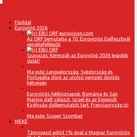
Főoldal
Eurovízió 2026
Az ORF bemutatja a 70. Eurovíziós Dalfesztivál
vendégfellépőit
Szavazás: Keressük az Eurovízió 2026 legjobb
dalát!
Ma este: Lengyelország, Svédország és
Portugália dönt az utolsó nemzeti döntős
hétvégén
Eurovíziós hétköznapok: Románia és San
Marino dalt választ, Izrael és az Egyesült
Királyság dalbemutatót tart. Franciaország is!
Ma este: Szuper Szombat
MEKE
Támogasd adód 1%-ával a Magyar Eurovíziós