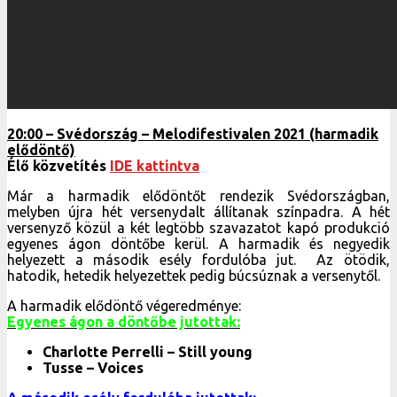
20:00 – Svédország – Melodifestivalen 2021 (harmadik
elődöntő)
Élő közvetítés
IDE kattintva
Már a harmadik elődöntőt rendezik Svédországban,
melyben újra hét versenydalt állítanak színpadra. A hét
versenyző közül a két legtöbb szavazatot kapó produkció
egyenes ágon döntőbe kerül. A harmadik és negyedik
helyezett a második esély fordulóba jut. Az ötödik,
hatodik, hetedik helyezettek pedig búcsúznak a versenytől.
A harmadik elődöntő végeredménye:
Egyenes ágon a döntőbe jutottak:
Charlotte Perrelli – Still young
Tusse – Voices