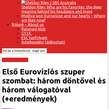
Sheldon Riley: Who are his favorites, the deep
meaning behind his headpiece and more
Molitva won Eurovision and our hearts – Where
are they now?
Rólunk – About us
Rajongói klub
GY.I.K.
ESC tanfolyam
Adatkezelési tájékoztató
Eurovízió 2021
Első Eurovíziós szuper
szombat: három döntővel és
három válogatóval
(+eredmények)