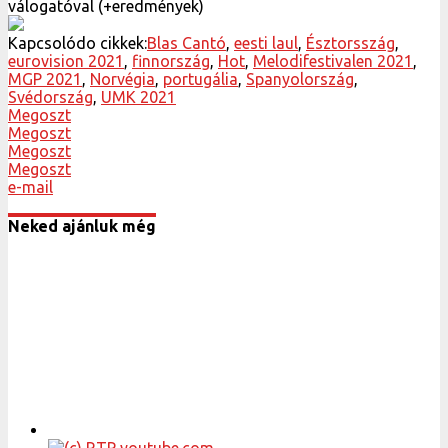
válogatóval (+eredmények)
Kapcsolódo cikkek:
Blas Cantó
,
eesti laul
,
Észtorsszág
,
eurovision 2021
,
finnország
,
Hot
,
Melodifestivalen 2021
,
MGP 2021
,
Norvégia
,
portugália
,
Spanyolország
,
Svédország
,
UMK 2021
Megoszt
Megoszt
Megoszt
Megoszt
e-mail
Neked ajánluk még