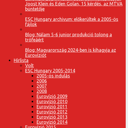
Joost Klein és Eden Golan, 15 kérdés, az MTVA
büntetője
ESC Hungary archivum: előkerültek a 2005-ös
fájlok
Blog: Nálam 5-6 junior produkció tolong a
trófeáért
Blog: Magyarország 2024-ben is kihagyja az
Eurovíziót
Hírlista
Volt
ESC Hungary 2005-2014
2005-ös indulás
2006
2007
2008
Eurovízió 2009
Eurovízió 2010
Eurovízió 2011
Eurovízió 2012
Eurovízió 2013
Eurovízió 2014
Eurovízió 2015