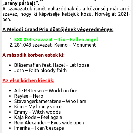
„arany párbajt”.
A szavazatok ismét nullázódnak és a közönség már arról
szavaz, hogy ki képviselje kettejük közül Norvégiát 2021-
ben.
A Melodi Grand Prix döntőjének végeredménye:
380.033 szavazat – Tix – Fallen angel
281.043 szavazat- Keiino – Monument
A második körben estek ki:
Blåsemafian feat. Hazel – Let loose
Jorn – Faith bloody faith
Az első körben kiesők:
Atle Pettersen – World on fire
Raylee – Hero
Stavangerkameratene – Who I am
Kiim – My lonely voice
Emmy – Witch woods
Kaja Rode – Feel again
Rein Alexander – Eyes wide open
Imerika – I can’t escape