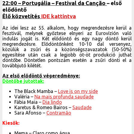
22:00 – Portugália – Festival da Canção
– első
elődöntő
Élő közvetítés
IDE kattintva
Az idei lesz az 55. alkalom, hogy megrendezésre kerül a
fesztivál, melynek győztese elnyeri az Eurovízión való
indulás jogát is. Két elődöntő és egy nagy döntő kerül
megrendezésre. Elődöntőnként 10-10 dal versenyez,
közülük a zsűri és a közönségszavazatok (50-50%)
egyesítése után csak a legjobb öt-öt produkció juthat
döntőbe. Döntetlen pontszám esetén a zsűri dönti el a
továbbjutó kilétét.
Az első elődöntő végeredménye:
Döntőbe jutottak:
The Black Mamba –
Love is on my side
Valéria –
Na mais profunda saudade
Fábia Maia –
Dia lindo
Karetus & Romeo Bairos –
Saudade
Sara Afonso –
Contramão
Kiesők:
Mema – Claro como água