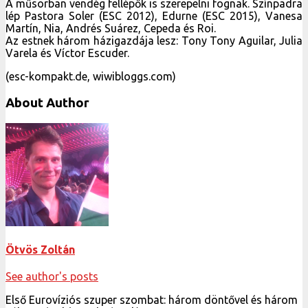
A műsorban vendég fellépők is szerepelni fognak. Színpadra
lép Pastora Soler (ESC 2012), Edurne (ESC 2015), Vanesa
Martín, Nia, Andrés Suárez, Cepeda és Roi.
Az estnek három házigazdája lesz: Tony Tony Aguilar, Julia
Varela és Víctor Escuder.
(esc-kompakt.de, wiwibloggs.com)
About Author
Ötvös Zoltán
See author's posts
Első Eurovíziós szuper szombat: három döntővel és három