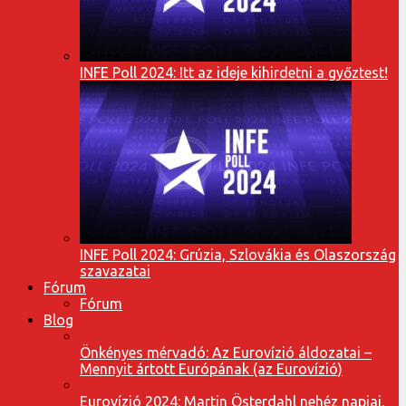
INFE Poll 2024: Itt az ideje kihirdetni a győztest!
INFE Poll 2024: Grúzia, Szlovákia és Olaszország
szavazatai
Fórum
Fórum
Blog
Önkényes mérvadó: Az Eurovízió áldozatai –
Mennyit ártott Európának (az Eurovízió)
Eurovízió 2024: Martin Österdahl nehéz napjai,