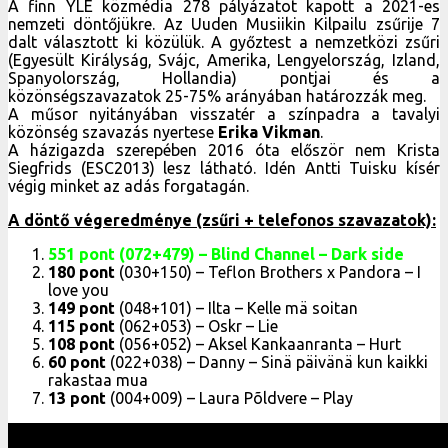
A finn YLE közmédia 278 pályázatot kapott a 2021-es
nemzeti döntőjükre. Az Uuden Musiikin Kilpailu zsűrije 7
dalt választott ki közülük. A győztest a nemzetközi zsűri
(Egyesült Királyság, Svájc, Amerika, Lengyelország, Izland,
Spanyolország, Hollandia) pontjai és a
közönségszavazatok 25-75% arányában határozzák meg.
A műsor nyitányában visszatér a színpadra a tavalyi
közönség szavazás nyertese
Erika Vikman
.
A házigazda szerepében 2016 óta először nem Krista
Siegfrids (ESC2013) lesz látható. Idén Antti Tuisku kísér
végig minket az adás forgatagán.
A döntő végeredménye (zsűri + telefonos szavazatok):
551 pont
(072+479) – Blind Channel – Dark side
180 pont
(030+150) – Teflon Brothers x Pandora – I
love you
149 pont
(048+101) – Ilta – Kelle mä soitan
115 pont
(062+053) – Oskr – Lie
108 pont
(056+052) – Aksel Kankaanranta – Hurt
60 pont
(022+038) – Danny – Sinä päivänä kun kaikki
rakastaa mua
13 pont
(004+009) – Laura Põldvere – Play