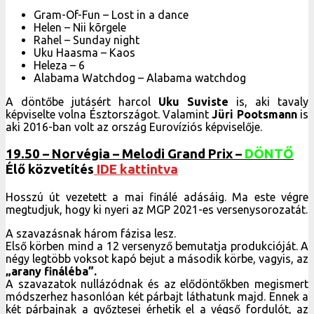
Gram-Of-Fun – Lost in a dance
Helen – Nii kõrgele
Rahel – Sunday night
Uku Haasma – Kaos
Heleza – 6
Alabama Watchdog – Alabama watchdog
A döntőbe jutásért harcol
Uku Suviste
is, aki tavaly
képviselte volna Észtországot. Valamint
Jüri Pootsmann
is
aki 2016-ban volt az ország Eurovíziós képviselője.
19.50 – Norvégia – Melodi Grand Prix –
DÖNTŐ
Élő közvetítés
IDE kattintva
Hosszú út vezetett a mai finálé adásáig. Ma este végre
megtudjuk, hogy ki nyeri az MGP 2021-es versenysorozatát.
A szavazásnak három fázisa lesz.
Első körben mind a 12 versenyző bemutatja produkcióját. A
négy legtöbb voksot kapó bejut a második körbe, vagyis, az
„arany fináléba”.
A szavazatok nullázódnak és az elődöntőkben megismert
módszerhez hasonlóan két párbajt láthatunk majd. Ennek a
két párbajnak a győztesei érhetik el a végső fordulót, az