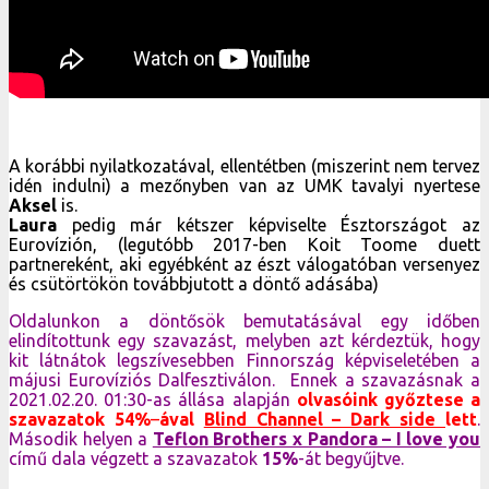
A korábbi nyilatkozatával, ellentétben (miszerint nem tervez
idén indulni) a mezőnyben van az UMK tavalyi nyertese
Aksel
is.
Laura
pedig már kétszer képviselte Észtországot az
Eurovízión, (legutóbb 2017-ben Koit Toome duett
partnereként, aki egyébként az észt válogatóban versenyez
és csütörtökön továbbjutott a döntő adásába)
Oldalunkon a döntősök bemutatásával egy időben
elindítottunk egy szavazást, melyben azt kérdeztük, hogy
kit látnátok legszívesebben Finnország képviseletében a
májusi Eurovíziós Dalfesztiválon. Ennek a szavazásnak a
2021.02.20. 01:30-as állása alapján
olvasóink győztese a
szavazatok 54%
–
ával
Blind Channel – Dark side
lett
.
Második helyen a
Teflon Brothers x Pandora – I love you
című dala végzett a szavazatok
15%
-át begyűjtve.