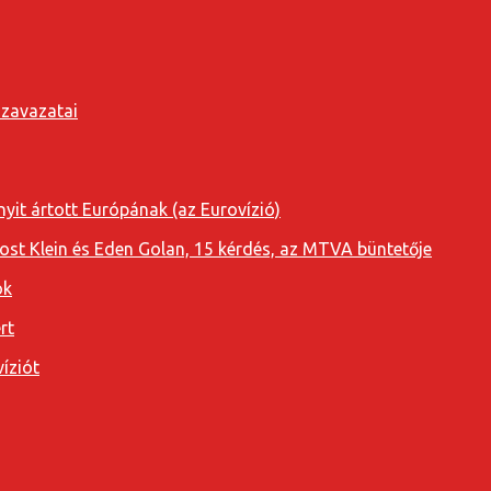
szavazatai
yit ártott Európának (az Eurovízió)
oost Klein és Eden Golan, 15 kérdés, az MTVA büntetője
ok
rt
íziót