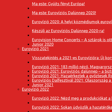
Ma este: Gyújts fényt Európa!
Ma este: Eurovíziós Dalünnep 2020!
Eurovízió 2020: A helyi közmédiumok eurovíz
Készülj az Eurovíziós Dalünnep 2020-ra!
Eurovision Home Concerts – A sztárok is o
Junior 2020
Eurovízió 2021
Visszatekintés a 2021-es Eurovízióra: Új k
Eurovízió 2021: 183 millió néző, Magyarorsz
Eurovízió 2021: Eurovíziós dalünnep – a bizto
Eurovízió 2021: Hazaérkeztek a győztesek 
Eurovíziós Dalfesztivál 2021: Olaszország a
Junior 2021
Eurovízió 2022
Eurovízió 2022: Nézd meg a produkciókat a b
Eurovízió 2022: Sokan üdvözlik a hazatérőket