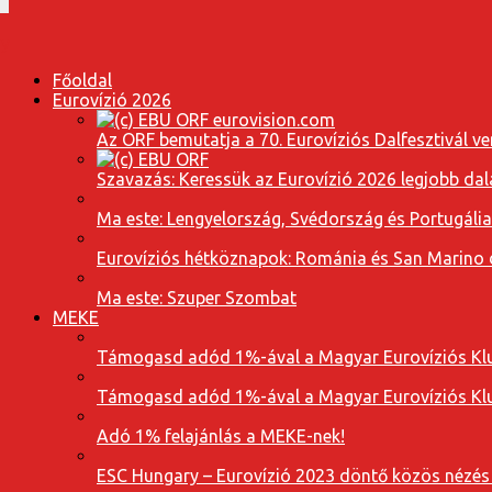
Főoldal
Eurovízió 2026
Az ORF bemutatja a 70. Eurovíziós Dalfesztivál ve
Szavazás: Keressük az Eurovízió 2026 legjobb dal
Ma este: Lengyelország, Svédország és Portugáli
Eurovíziós hétköznapok: Románia és San Marino dal
Ma este: Szuper Szombat
MEKE
Támogasd adód 1%-ával a Magyar Eurovíziós Klu
Támogasd adód 1%-ával a Magyar Eurovíziós Klu
Adó 1% felajánlás a MEKE-nek!
ESC Hungary – Eurovízió 2023 döntő közös nézés