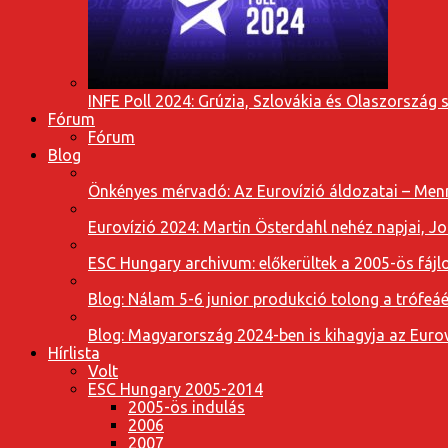
INFE Poll 2024: Grúzia, Szlovákia és Olaszország 
Fórum
Fórum
Blog
Önkényes mérvadó: Az Eurovízió áldozatai – Menn
Eurovízió 2024: Martin Österdahl nehéz napjai, J
ESC Hungary archivum: előkerültek a 2005-ös fájl
Blog: Nálam 5-6 junior produkció tolong a trófeáé
Blog: Magyarország 2024-ben is kihagyja az Eurov
Hírlista
Volt
ESC Hungary 2005-2014
2005-ös indulás
2006
2007