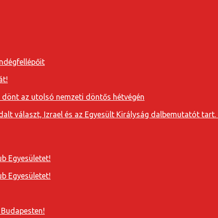
ndégfellépőit
át!
a dönt az utolsó nemzeti döntős hétvégén
t választ, Izrael és az Egyesült Királyság dalbemutatót tart. 
b Egyesületet!
b Egyesületet!
 Budapesten!