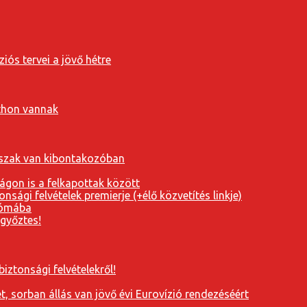
iós tervei a jövő hétre
tthon vannak
orszak van kibontakozóban
ágon is a felkapottak között
nsági felvételek premierje (+élő közvetítés linkje)
Rómába
 győztes!
iztonsági felvételekről!
, sorban állás van jövő évi Eurovízió rendezéséért