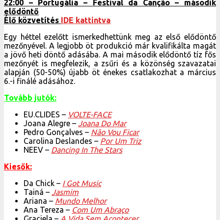
22:00 – Portugália – Festival da Canção – második
elődöntő
Élő közvetítés
IDE kattintva
Egy héttel ezelőtt ismerkedhettünk meg az első elődöntő
mezőnyével. A legjobb öt produkció már kvalifikálta magát
a jövő heti döntő adásába. A mai második elődöntő tíz fős
mezőnyét is megfelezik, a zsűri és a közönség szavazatai
alapján (50-50%) újabb öt énekes csatlakozhat a március
6.-i finálé adásához.
Tovább jutók:
EU.CLIDES –
VOLTE-FACE
Joana Alegre –
Joana Do Mar
Pedro Gonçalves –
Não Vou Ficar
Carolina Deslandes –
Por Um Triz
NEEV –
Dancing In The Stars
Kiesők:
Da Chick –
I Got Music
Tainá –
Jasmim
Ariana –
Mundo Melhor
Ana Tereza –
Com Um Abraço
Graciela –
A Vida Sem Acontecer