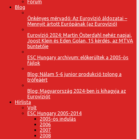
Fórum
Blog
Önkényes mérvadó: Az Eurovízió áldozatai –
Mennyit ártott Európának (az Eurovízió)
Eurovízió 2024: Martin Österdahl nehéz napjai,
Joost Klein és Eden Golan, 15 kérdés, az MTVA
büntetője
ESC Hungary archivum: előkerültek a 2005-ös
fájlok
Blog: Nálam 5-6 junior produkció tolong a
trófeáért
Blog: Magyarország 2024-ben is kihagyja az
Eurovíziót
Hírlista
Volt
ESC Hungary 2005-2014
2005-ös indulás
2006
2007
2008