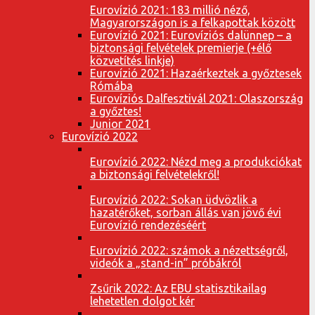
Eurovízió 2021: 183 millió néző,
Magyarországon is a felkapottak között
Eurovízió 2021: Eurovíziós dalünnep – a
biztonsági felvételek premierje (+élő
közvetítés linkje)
Eurovízió 2021: Hazaérkeztek a győztesek
Rómába
Eurovíziós Dalfesztivál 2021: Olaszország
a győztes!
Junior 2021
Eurovízió 2022
Eurovízió 2022: Nézd meg a produkciókat
a biztonsági felvételekről!
Eurovízió 2022: Sokan üdvözlik a
hazatérőket, sorban állás van jövő évi
Eurovízió rendezéséért
Eurovízió 2022: számok a nézettségről,
videók a „stand-in” próbákról
Zsűrik 2022: Az EBU statisztikailag
lehetetlen dolgot kér