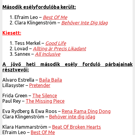
Második esélyfordulóba került:
Efraim Leo –
Best Of Me
Clara Klingenström –
Behöver Inte Dig Idag
Kiesett:
Tess Merkel –
Good Life
Lovad –
Allting är Precis Likadant
Sannex –
All Inclusive
A jövő heti második esély forduló párbajainak
résztvevői:
Alvaro Estrella –
Baila Baila
Lillasyster –
Pretender
Frida Green –
The Silence
Paul Rey –
The Missing Piece
Eva Rydberg & Ewa Roos –
Rena Rama Ding Dong
Clara Klingenström –
Behöver inte dig idag
Klara Hammarström –
Beat Of Broken Hearts
Efraim Leo –
Best Of Me