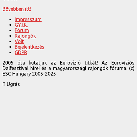
Bővebben itt!
Impresszum
GY.I.K.
Fórum
Rajongók
Volt
Bejelentkezés
GDPR
2005 óta kutatjuk az Eurovízió titkát! Az Eurovíziós
Dalfesztivál hírei és a magyarországi rajongók fóruma. (c)
ESC Hungary 2005-2025
Ugrás