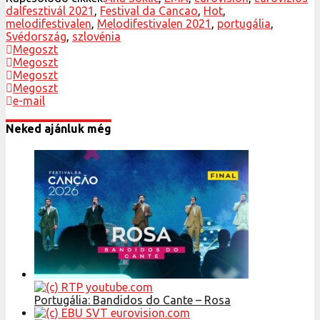
dalfesztivál 2021
,
Festival da Cancao
,
Hot
,
melodifestivalen
,
Melodifestivalen 2021
,
portugália
,
Svédország
,
szlovénia
Megoszt
Megoszt
Megoszt
Megoszt
e-mail
Neked ajánluk még
Portugália: Bandidos do Cante – Rosa