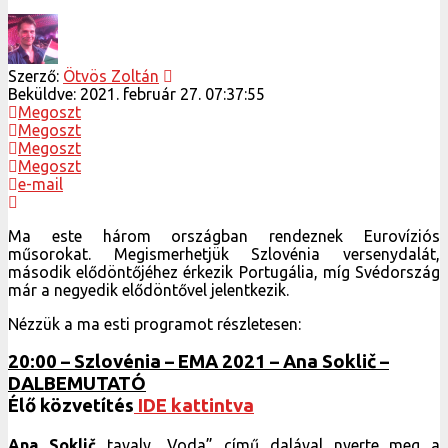
Szerző:
Ötvös Zoltán
Beküldve:
2021. február 27. 07:37:55
Megoszt
Megoszt
Megoszt
Megoszt
e-mail
Ma este három országban rendeznek Eurovíziós
műsorokat. Megismerhetjük Szlovénia versenydalát,
második elődöntőjéhez érkezik Portugália, míg Svédország
már a negyedik elődöntővel jelentkezik.
Nézzük a ma esti programot részletesen:
20:00 – Szlovénia – EMA 2021 – Ana Soklič –
DALBEMUTATÓ
Élő közvetítés
IDE kattintva
Ana Soklič
tavaly „Voda” című dalával nyerte meg a