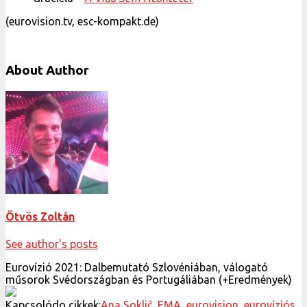
(eurovision.tv, esc-kompakt.de)
About Author
Ötvös Zoltán
See author's posts
Eurovízió 2021: Dalbemutató Szlovéniában, válogató
műsorok Svédországban és Portugáliában (+Eredmények)
Kapcsolódo cikkek:
Ana Soklič
,
EMA
,
eurovision
,
eurovíziós