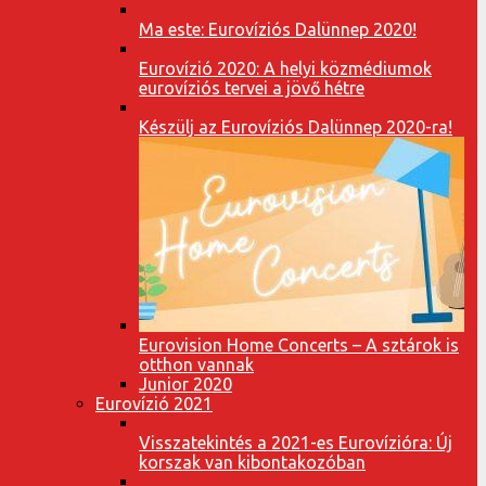
Ma este: Eurovíziós Dalünnep 2020!
Eurovízió 2020: A helyi közmédiumok
eurovíziós tervei a jövő hétre
Készülj az Eurovíziós Dalünnep 2020-ra!
Eurovision Home Concerts – A sztárok is
otthon vannak
Junior 2020
Eurovízió 2021
Visszatekintés a 2021-es Eurovízióra: Új
korszak van kibontakozóban