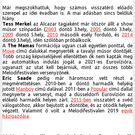
Már megszokhattuk, hogy számos visszatérő előadó
szerepel az idei évadban is. A mai adásban sincs belőlük
hiány.
Tess Merkel
az Alcazar tagjaként már ötször állt a show
műsor színpadán (
2003
döntő 3.hely,
2005
döntő 3.hely,
2009
döntő 5.hely,
2010
második esély forduló, és
2014
döntő 3.hely), idén szólóban próbálkozik.
A
The Mamas
formációja ugyan csak egyetlen ponttal, de
Move
című dalukkal megnyerték a tavalyi műsor döntőjét.
Több ország képviselőjével ellentétben ők nem kapták meg
az automatikus indulás jogát a 2021-es Eurovízióra,
ugyanazt az utat kell bejárniuk, mint az összes többi
Melodifestivalen versenyzőnek.
Eric Saade
pedig már háromszor vett részt a
megmérettetésen. 2010-ben a döntő harmadik helyéig
jutott
Manboy
című dalával. 2011-ben a
Popular
című dallal
megnyerte a versenyt, majd a düsseldorfi Eurovízión az
előkelő harmadik helyen zárt.
2015-ben
visszatért a svéd
válogatóhoz, akkor bejutott a döntőbe, és az ötödik helyen
végzett. Valamint ő volt a Melodifestivalen 2019
egyik
házigazdája
.