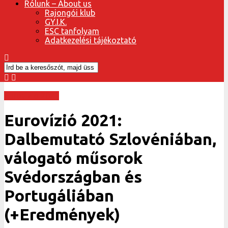
Rólunk – About us
Rajongói klub
GY.I.K.
ESC tanfolyam
Adatkezelési tájékoztató
Eurovízió 2021
Eurovízió 2021:
Dalbemutató Szlovéniában,
válogató műsorok
Svédországban és
Portugáliában
(+Eredmények)