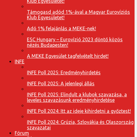
Klub Egyesületet!
Támogasd adód 1%-ával a Magyar Eurovíziós
Klub Egyesületet!
Adó 1% felajánlás a MEKE-nek!
ESC Hungary – Eurovízió 2023 döntő közös
nézés Budapesten!
A MEKE Egyesület tagfelvételt hirdet!
INFE
INFE Poll 2025: Eredményhirdetés
INFE Poll 2025: A jelenlegi állás
INFE Poll 2025: Elindult a klubok szavazása, a
leveles szavazásunk eredményhirdetése
INFE Poll 2024: Itt az ideje kihirdetni a győztest!
INFE Poll 2024: Grúzia, Szlovákia és Olaszország
szavazatai
Fórum