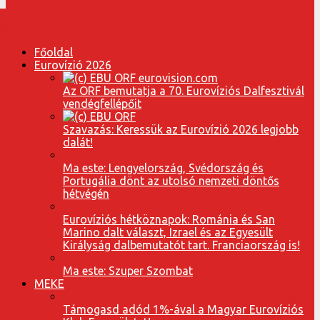
Főoldal
Eurovízió 2026
Az ORF bemutatja a 70. Eurovíziós Dalfesztivál
vendégfellépőit
Szavazás: Keressük az Eurovízió 2026 legjobb
dalát!
Ma este: Lengyelország, Svédország és
Portugália dönt az utolsó nemzeti döntős
hétvégén
Eurovíziós hétköznapok: Románia és San
Marino dalt választ, Izrael és az Egyesült
Királyság dalbemutatót tart. Franciaország is!
Ma este: Szuper Szombat
MEKE
Támogasd adód 1%-ával a Magyar Eurovíziós