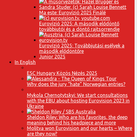
Ma este: Eurovízió 2025 Finálé
Eurovízió 2025: A második elődöntő
továbbjutói és a döntő rajtsorrendje
Eurovízió 2025: Továbbjutási esélyek a
második elődöntőre
Junior 2025
In English
ESC Hungary Közös Nézés 2025
Why does the jury “hate” Norwegian entries?
Mykola Chernotytskyi: We start consultations
with the EBU about hosting Eurovision 2023 in
Ukraine
Sheldon Riley: Who are his favorites, the deep
meaning behind his headpiece and more
Molitva won Eurovision and our hearts – Where
are they now?