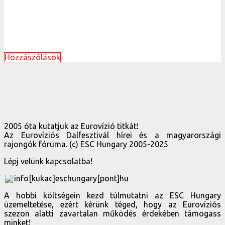
Hozzászólások
2005 óta kutatjuk az Eurovízió titkát!
Az Eurovíziós Dalfesztivál hírei és a magyarországi
rajongók fóruma. (c) ESC Hungary 2005-2025
Lépj velünk kapcsolatba!
info[kukac]eschungary[pont]hu
A hobbi költségein kezd túlmutatni az ESC Hungary
üzemeltetése, ezért kérünk téged, hogy az Eurovíziós
szezon alatti zavartalan működés érdekében támogass
minket!