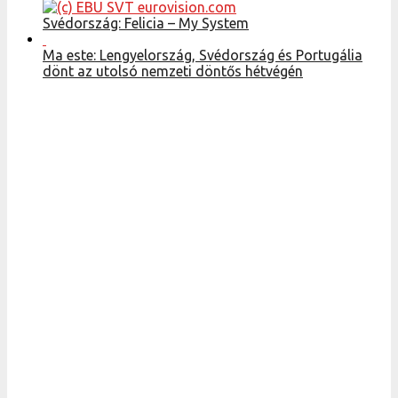
Svédország: Felicia – My System
Ma este: Lengyelország, Svédország és Portugália
dönt az utolsó nemzeti döntős hétvégén