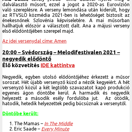
dalválasztó műsort, ezzel a jogot a 2020-as Eurovízión
való szereplésre. A verseny lemondása után kiderült, hogy
az RTVSLO közmédia 2021-ben is lehetőséget biztosít az
énekesnőnek Szlovénia képviseletére. A mai műsorban
hallhatjuk először a választott dalt. Ana a májusi verseny
első elődöntőjében szerepel majd.
Az idei versenydal címe: Amen
20:00 – Svédország – Melodifestivalen 2021 –
negyedik elődöntő
Élő közvetítés
IDE kattintva
Negyedik, egyben utolsó elődöntőjéhez érkezett a műsor
sorozat. Hét újabb versenyző küzd a nézők kegyeiért. A hét
versenyző közül a két legtöbb szavazatot kapó produkció
egyenes ágon döntőbe kerül. A harmadik és negyedik
helyezett a második esély fordulóba jut. Az ötödik,
hatodik, hetedik helyezettek pedig búcsúznak a versenytől.
Döntőbe került:
The Mamas –
In The Middle
Eric Saade –
Every Minute