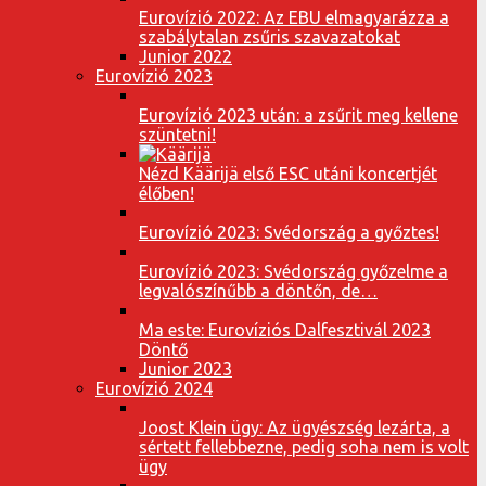
Eurovízió 2022: Az EBU elmagyarázza a
szabálytalan zsűris szavazatokat
Junior 2022
Eurovízió 2023
Eurovízió 2023 után: a zsűrit meg kellene
szüntetni!
Nézd Käärijä első ESC utáni koncertjét
élőben!
Eurovízió 2023: Svédország a győztes!
Eurovízió 2023: Svédország győzelme a
legvalószínűbb a döntőn, de…
Ma este: Eurovíziós Dalfesztivál 2023
Döntő
Junior 2023
Eurovízió 2024
Joost Klein ügy: Az ügyészség lezárta, a
sértett fellebbezne, pedig soha nem is volt
ügy