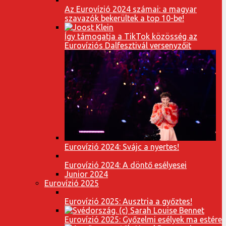
Az Eurovízió 2024 számai: a magyar
szavazók bekerültek a top 10-be!
Így támogatja a TikTok közösség az
Eurovíziós Dalfesztivál versenyzőit
Eurovízió 2024: Svájc a nyertes!
Eurovízió 2024: A döntő esélyesei
Junior 2024
Eurovízió 2025
Eurovízió 2025: Ausztria a győztes!
Eurovízió 2025: Győzelmi esélyek ma estére