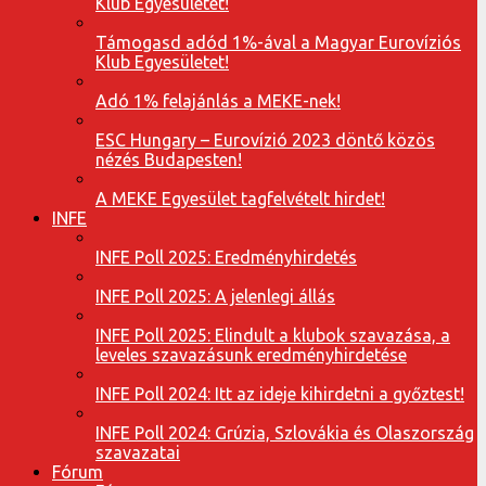
Klub Egyesületet!
Támogasd adód 1%-ával a Magyar Eurovíziós
Klub Egyesületet!
Adó 1% felajánlás a MEKE-nek!
ESC Hungary – Eurovízió 2023 döntő közös
nézés Budapesten!
A MEKE Egyesület tagfelvételt hirdet!
INFE
INFE Poll 2025: Eredményhirdetés
INFE Poll 2025: A jelenlegi állás
INFE Poll 2025: Elindult a klubok szavazása, a
leveles szavazásunk eredményhirdetése
INFE Poll 2024: Itt az ideje kihirdetni a győztest!
INFE Poll 2024: Grúzia, Szlovákia és Olaszország
szavazatai
Fórum