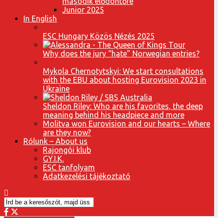
második elődöntőre
Junior 2025
In English
ESC Hungary Közös Nézés 2025
Why does the jury “hate” Norwegian entries?
Mykola Chernotytskyi: We start consultations
with the EBU about hosting Eurovision 2023 in
Ukraine
Sheldon Riley: Who are his favorites, the deep
meaning behind his headpiece and more
Molitva won Eurovision and our hearts – Where
are they now?
Rólunk – About us
Rajongói klub
GY.I.K.
ESC tanfolyam
Adatkezelési tájékoztató