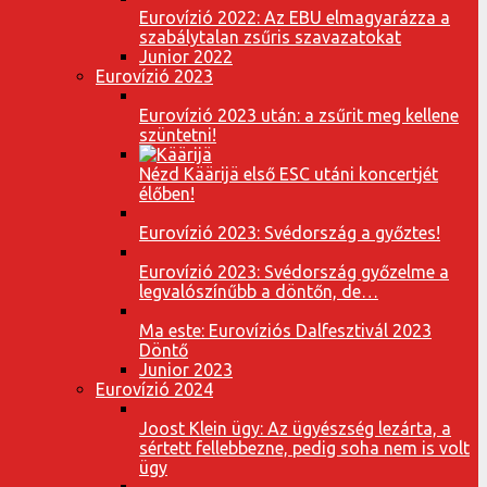
Eurovízió 2022: Az EBU elmagyarázza a
szabálytalan zsűris szavazatokat
Junior 2022
Eurovízió 2023
Eurovízió 2023 után: a zsűrit meg kellene
szüntetni!
Nézd Käärijä első ESC utáni koncertjét
élőben!
Eurovízió 2023: Svédország a győztes!
Eurovízió 2023: Svédország győzelme a
legvalószínűbb a döntőn, de…
Ma este: Eurovíziós Dalfesztivál 2023
Döntő
Junior 2023
Eurovízió 2024
Joost Klein ügy: Az ügyészség lezárta, a
sértett fellebbezne, pedig soha nem is volt
ügy