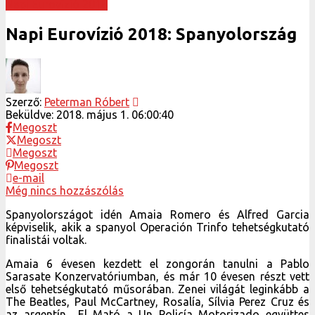
Napi Eurovízió 2018
Napi Eurovízió 2018: Spanyolország
Szerző:
Peterman Róbert
Beküldve:
2018. május 1. 06:00:40
Megoszt
Megoszt
Megoszt
Megoszt
e-mail
Még nincs hozzászólás
Spanyolországot idén Amaia Romero és Alfred Garcia
képviselik, akik a spanyol Operación Trinfo tehetségkutató
finalistái voltak.
Amaia 6 évesen kezdett el zongorán tanulni a Pablo
Sarasate Konzervatóriumban, és már 10 évesen részt vett
első tehetségkutató műsorában. Zenei világát leginkább a
The Beatles, Paul McCartney, Rosalía, Sílvia Perez Cruz és
az argentín El Mató a Un Policía Motorizado együttes