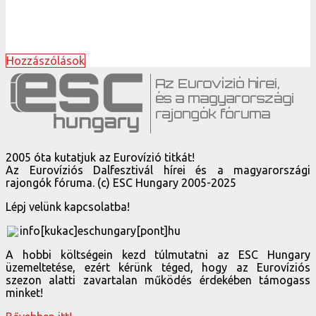
Hozzászólások
2005 óta kutatjuk az Eurovízió titkát!
Az Eurovíziós Dalfesztivál hírei és a magyarországi
rajongók fóruma. (c) ESC Hungary 2005-2025
Lépj velünk kapcsolatba!
info[kukac]eschungary[pont]hu
A hobbi költségein kezd túlmutatni az ESC Hungary
üzemeltetése, ezért kérünk téged, hogy az Eurovíziós
szezon alatti zavartalan működés érdekében támogass
minket!