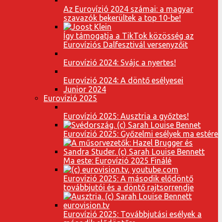
Az Eurovízió 2024 számai: a magyar
szavazók bekerültek a top 10-be!
Így támogatja a TikTok közösség az
Eurovíziós Dalfesztivál versenyzőit
Eurovízió 2024: Svájc a nyertes!
Eurovízió 2024: A döntő esélyesei
Junior 2024
Eurovízió 2025
Eurovízió 2025: Ausztria a győztes!
Eurovízió 2025: Győzelmi esélyek ma estére
Ma este: Eurovízió 2025 Finálé
Eurovízió 2025: A második elődöntő
továbbjutói és a döntő rajtsorrendje
Eurovízió 2025: Továbbjutási esélyek a