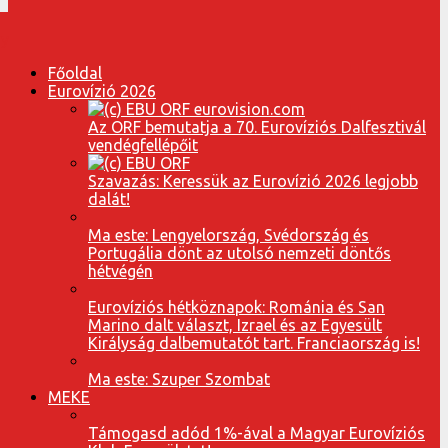
Főoldal
Eurovízió 2026
Az ORF bemutatja a 70. Eurovíziós Dalfesztivál
vendégfellépőit
Szavazás: Keressük az Eurovízió 2026 legjobb
dalát!
Ma este: Lengyelország, Svédország és
Portugália dönt az utolsó nemzeti döntős
hétvégén
Eurovíziós hétköznapok: Románia és San
Marino dalt választ, Izrael és az Egyesült
Királyság dalbemutatót tart. Franciaország is!
Ma este: Szuper Szombat
MEKE
Támogasd adód 1%-ával a Magyar Eurovíziós