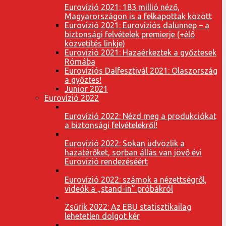
Eurovízió 2021: 183 millió néző,
Magyarországon is a felkapottak között
Eurovízió 2021: Eurovíziós dalünnep – a
biztonsági felvételek premierje (+élő
közvetítés linkje)
Eurovízió 2021: Hazaérkeztek a győztesek
Rómába
Eurovíziós Dalfesztivál 2021: Olaszország
a győztes!
Junior 2021
Eurovízió 2022
Eurovízió 2022: Nézd meg a produkciókat
a biztonsági felvételekről!
Eurovízió 2022: Sokan üdvözlik a
hazatérőket, sorban állás van jövő évi
Eurovízió rendezéséért
Eurovízió 2022: számok a nézettségről,
videók a „stand-in” próbákról
Zsűrik 2022: Az EBU statisztikailag
lehetetlen dolgot kér