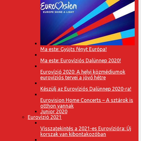
Ma este: Gyújts fényt Európa!
Ma este: Eurovíziós Dalünnep 2020!
Eurovízió 2020: A helyi közmédiumok
eurovíziós tervei a jövő hétre
Készülj az Eurovíziós Dalünnep 2020-ra!
Eurovision Home Concerts – A sztárok is
otthon vannak
Junior 2020
Eurovízió 2021
Visszatekintés a 2021-es Eurovízióra: Új
korszak van kibontakozóban