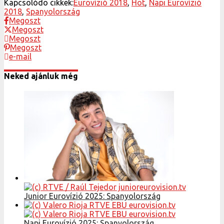
Kapcsolódo cikkek:
Eurovízió 2018
,
Hot
,
Napi Eurovízió
2018
,
Spanyolország
Megoszt
Megoszt
Megoszt
Megoszt
e-mail
Neked ajánluk még
Junior Eurovízió 2025: Spanyolország
Napi Eurovízió 2025: Spanyolország