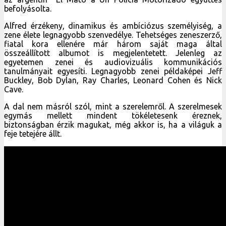
befolyásolta.
Alfred érzékeny, dinamikus és ambíciózus személyiség, a
zene élete legnagyobb szenvedélye. Tehetséges zeneszerző,
fiatal kora ellenére már három saját maga által
összeállított albumot is megjelentetett. Jelenleg az
egyetemen zenei és audiovizuális kommunikációs
tanulmányait egyesíti. Legnagyobb zenei példaképei Jeff
Buckley, Bob Dylan, Ray Charles, Leonard Cohen és Nick
Cave.
A dal nem másról szól, mint a szerelemről. A szerelmesek
egymás mellett mindent tökéletesenk éreznek,
biztonságban érzik magukat, még akkor is, ha a világuk a
feje tetejére állt.