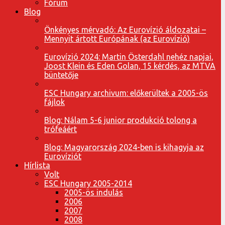
Fórum
Blog
Önkényes mérvadó: Az Eurovízió áldozatai –
Mennyit ártott Európának (az Eurovízió)
Eurovízió 2024: Martin Österdahl nehéz napjai,
Joost Klein és Eden Golan, 15 kérdés, az MTVA
büntetője
ESC Hungary archivum: előkerültek a 2005-ös
fájlok
Blog: Nálam 5-6 junior produkció tolong a
trófeáért
Blog: Magyarország 2024-ben is kihagyja az
Eurovíziót
Hírlista
Volt
ESC Hungary 2005-2014
2005-ös indulás
2006
2007
2008