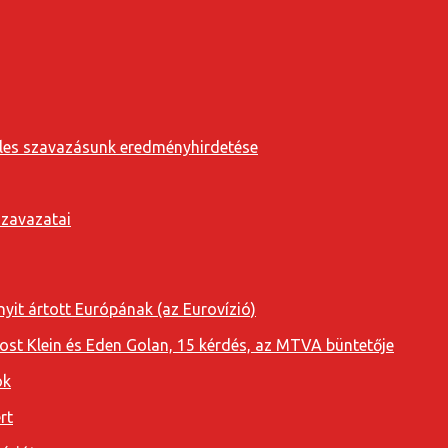
eveles szavazásunk eredményhirdetése
szavazatai
yit ártott Európának (az Eurovízió)
oost Klein és Eden Golan, 15 kérdés, az MTVA büntetője
ok
rt