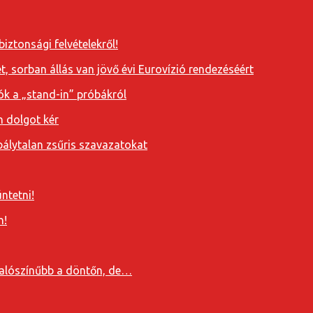
iztonsági felvételekről!
, sorban állás van jövő évi Eurovízió rendezéséért
ók a „stand-in” próbákról
n dolgot kér
álytalan zsűris szavazatokat
ntetni!
n!
valószínűbb a döntőn, de…