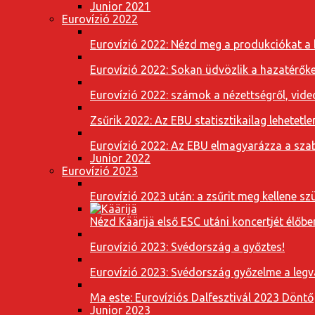
Junior 2021
Eurovízió 2022
Eurovízió 2022: Nézd meg a produkciókat a b
Eurovízió 2022: Sokan üdvözlik a hazatérőket
Eurovízió 2022: számok a nézettségről, vide
Zsűrik 2022: Az EBU statisztikailag lehetetle
Eurovízió 2022: Az EBU elmagyarázza a szab
Junior 2022
Eurovízió 2023
Eurovízió 2023 után: a zsűrit meg kellene szü
Nézd Käärijä első ESC utáni koncertjét élőbe
Eurovízió 2023: Svédország a győztes!
Eurovízió 2023: Svédország győzelme a leg
Ma este: Eurovíziós Dalfesztivál 2023 Döntő
Junior 2023