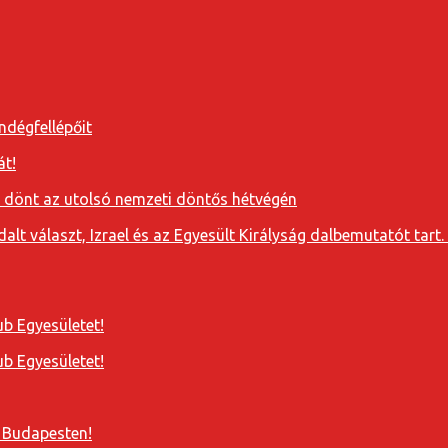
ndégfellépőit
át!
a dönt az utolsó nemzeti döntős hétvégén
t választ, Izrael és az Egyesült Királyság dalbemutatót tart. 
b Egyesületet!
b Egyesületet!
 Budapesten!