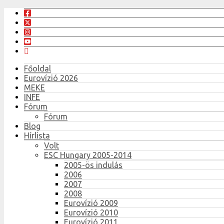
Főoldal
Eurovízió 2026
MEKE
INFE
Fórum
Fórum
Blog
Hírlista
Volt
ESC Hungary 2005-2014
2005-ös indulás
2006
2007
2008
Eurovízió 2009
Eurovízió 2010
Eurovízió 2011