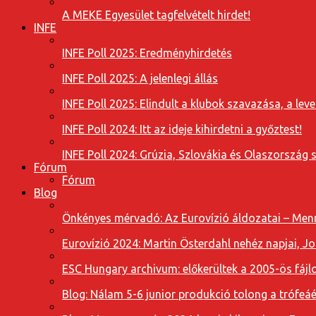
A MEKE Egyesület tagfelvételt hirdet!
INFE
INFE Poll 2025: Eredményhirdetés
INFE Poll 2025: A jelenlegi állás
INFE Poll 2025: Elindult a klubok szavazása, a l
INFE Poll 2024: Itt az ideje kihirdetni a győztest!
INFE Poll 2024: Grúzia, Szlovákia és Olaszország 
Fórum
Fórum
Blog
Önkényes mérvadó: Az Eurovízió áldozatai – Menn
Eurovízió 2024: Martin Österdahl nehéz napjai, J
ESC Hungary archivum: előkerültek a 2005-ös fájl
Blog: Nálam 5-6 junior produkció tolong a trófeáé