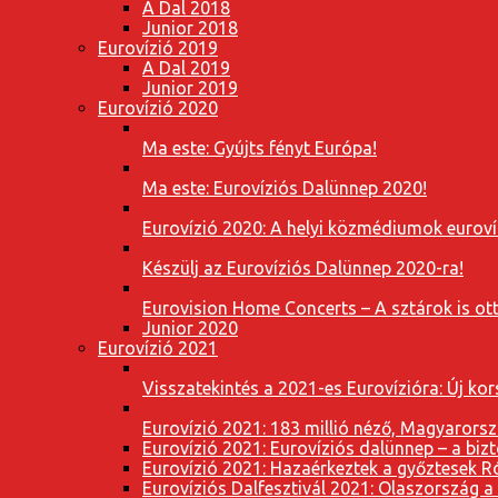
A Dal 2018
Junior 2018
Eurovízió 2019
A Dal 2019
Junior 2019
Eurovízió 2020
Ma este: Gyújts fényt Európa!
Ma este: Eurovíziós Dalünnep 2020!
Eurovízió 2020: A helyi közmédiumok eurovíz
Készülj az Eurovíziós Dalünnep 2020-ra!
Eurovision Home Concerts – A sztárok is o
Junior 2020
Eurovízió 2021
Visszatekintés a 2021-es Eurovízióra: Új k
Eurovízió 2021: 183 millió néző, Magyarorsz
Eurovízió 2021: Eurovíziós dalünnep – a bizto
Eurovízió 2021: Hazaérkeztek a győztesek 
Eurovíziós Dalfesztivál 2021: Olaszország a