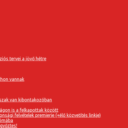
iós tervei a jövő hétre
tthon vannak
orszak van kibontakozóban
ágon is a felkapottak között
nsági felvételek premierje (+élő közvetítés linkje)
Rómába
 győztes!