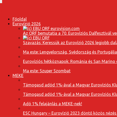
Főoldal
Eurovízió 2026
Az ORF bemutatja a 70. Eurovíziós Dalfesztivál ve
Szavazás: Keressük az Eurovízió 2026 legjobb dal
Ma este: Lengyelország, Svédország és Portugáli
Eurovíziós hétköznapok: Románia és San Marino dal
Ma este: Szuper Szombat
MEKE
Támogasd adód 1%-ával a Magyar Eurovíziós Klu
Támogasd adód 1%-ával a Magyar Eurovíziós Klu
Adó 1% felajánlás a MEKE-nek!
ESC Hungary – Eurovízió 2023 döntő közös nézés