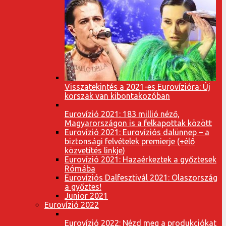
Visszatekintés a 2021-es Eurovízióra: Új
korszak van kibontakozóban
Eurovízió 2021: 183 millió néző,
Magyarországon is a felkapottak között
Eurovízió 2021: Eurovíziós dalünnep – a
biztonsági felvételek premierje (+élő
közvetítés linkje)
Eurovízió 2021: Hazaérkeztek a győztesek
Rómába
Eurovíziós Dalfesztivál 2021: Olaszország
a győztes!
Junior 2021
Eurovízió 2022
Eurovízió 2022: Nézd meg a produkciókat