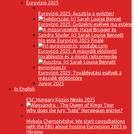
Eurovízió 2025
Eurovízió 2025: Ausztria a győztes!
Eurovízió 2025: Győzelmi esélyek ma estére
Ma este: Eurovízió 2025 Finálé
Eurovízió 2025: A második elődöntő
továbbjutói és a döntő rajtsorrendje
Eurovízió 2025: Továbbjutási esélyek a
második elődöntőre
Junior 2025
In English
ESC Hungary Közös Nézés 2025
Why does the jury “hate” Norwegian entries?
Mykola Chernotytskyi: We start consultations
with the EBU about hosting Eurovision 2023 in
Ukraine