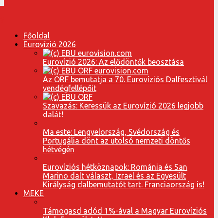
Főoldal
Eurovízió 2026
Eurovízió 2026: Az elődöntők beosztása
Az ORF bemutatja a 70. Eurovíziós Dalfesztivál
vendégfellépőit
Szavazás: Keressük az Eurovízió 2026 legjobb
dalát!
Ma este: Lengyelország, Svédország és
Portugália dönt az utolsó nemzeti döntős
hétvégén
Eurovíziós hétköznapok: Románia és San
Marino dalt választ, Izrael és az Egyesült
Királyság dalbemutatót tart. Franciaország is!
MEKE
Támogasd adód 1%-ával a Magyar Eurovíziós