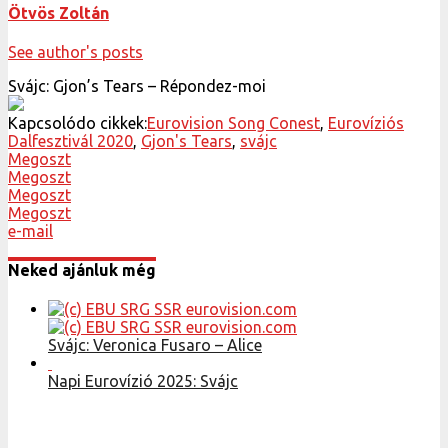
Ötvös Zoltán
See author's posts
Svájc: Gjon’s Tears – Répondez-moi
Kapcsolódo cikkek:
Eurovision Song Conest
,
Eurovíziós
Dalfesztivál 2020
,
Gjon's Tears
,
svájc
Megoszt
Megoszt
Megoszt
Megoszt
e-mail
Neked ajánluk még
Svájc: Veronica Fusaro – Alice
Napi Eurovízió 2025: Svájc