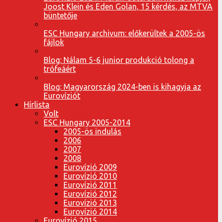
Joost Klein és Eden Golan, 15 kérdés, az MTVA
büntetője
ESC Hungary archivum: előkerültek a 2005-ös
fájlok
Blog: Nálam 5-6 junior produkció tolong a
trófeáért
Blog: Magyarország 2024-ben is kihagyja az
Eurovíziót
Hírlista
Volt
ESC Hungary 2005-2014
2005-ös indulás
2006
2007
2008
Eurovízió 2009
Eurovízió 2010
Eurovízió 2011
Eurovízió 2012
Eurovízió 2013
Eurovízió 2014
Eurovízió 2015