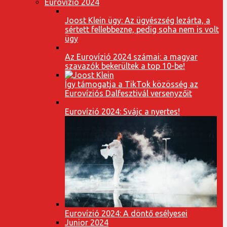
Eurovízió 2024
Joost Klein ügy: Az ügyészség lezárta, a
sértett fellebbezne, pedig soha nem is volt
ügy
Az Eurovízió 2024 számai: a magyar
szavazók bekerültek a top 10-be!
Így támogatja a TikTok közösség az
Eurovíziós Dalfesztivál versenyzőit
Eurovízió 2024: Svájc a nyertes!
Eurovízió 2024: A döntő esélyesei
Junior 2024