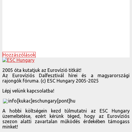
Hozzászólások
2005 óta kutatjuk az Eurovízió titkát!
Az Eurovíziós Dalfesztivál hírei és a magyarországi
rajongók fóruma. (c) ESC Hungary 2005-2025
Lépj velünk kapcsolatba!
info[kukac]eschungary[pont]hu
A hobbi költségein kezd túlmutatni az ESC Hungary
üzemeltetése, ezért kérünk téged, hogy az Eurovíziós
szezon alatti zavartalan működés érdekében támogass
minket!