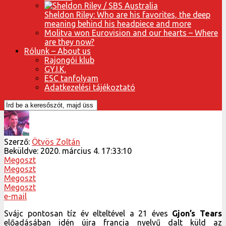
Sheldon Riley: Who are his favorites, the deep
meaning behind his headpiece and more
Molitva won Eurovision and our hearts – Where
are they now?
Rólunk – About us
Rajongói klub
GY.I.K.
ESC tanfolyam
Adatkezelési tájékoztató
Szerző:
Ötvös Zoltán
Beküldve:
2020. március 4. 17:33:10
Megoszt
Megoszt
Megoszt
Megoszt
e-mail
Svájc pontosan tíz év elteltével a 21 éves
Gjon’s Tears
előadásában idén újra francia nyelvű dalt küld az