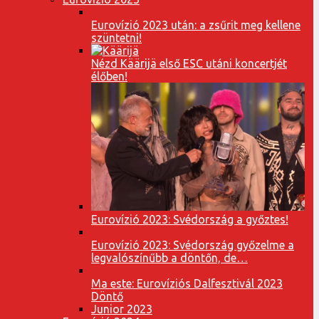
Eurovízió 2023 után: a zsűrit meg kellene
szüntetni!
Nézd Käärijä első ESC utáni koncertjét
élőben!
Eurovízió 2023: Svédország a győztes!
Eurovízió 2023: Svédország győzelme a
legvalószínűbb a döntőn, de…
Ma este: Eurovíziós Dalfesztivál 2023
Döntő
Junior 2023