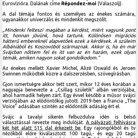
Eurovízióra. Dalának címe
Répondez-moi
(Válaszolj).
A dal témája fontos és személyes az énekes számára,
ugyanakkor univerzális és mindenkit megszólít.
„Mindenki felteszi magában a kérdést, miért vagyunk pont
itt, honnan jövünk, hová tartunk. Különösen migrációs
hátterű embereknél alapvetőek ezek a kérdések. A szüleim
Albániából és Koszovóból származnak. Akkor is, ha én már
Svájcban nőttem fel és itt van az én hazám, ezek olyan
témák, amiken nagyon sokat gondolkodom.”
Az énekes mellett Xavier Michel, Alizé Oswald és Jeroen
Swinnen működtek közre a dalszerzésben, szövegírásban.
Gjon ismertségre akkor tett szert, mikor 12 éves korában a
nagyapja benevezte a „Csillag születik” albán verziójába,
ahol harmadik helyen zárt. Egy évvel később a műsor svájci
verziójában az elődöntőkig jutott. 2019-ben a francia „The
Voice” adásában szintén az elődöntők adásáig ért el.
Svájc a tavalyi sikerén felbuzdulva idén is belső
választással nevezte meg indulóját.
A pályázati felhívásra
két hét alatt 515 dal érkezett be.
Egy rajongókból és tv
nézőkből előre kiválasztott 100 tagú,- és egy 20 tagú