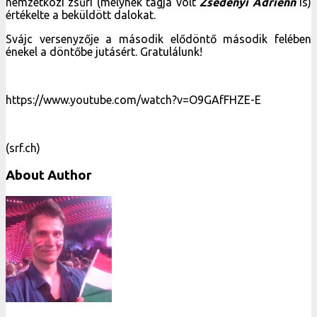
nemzetközi zsűri (melynek tagja volt
Zsédenyi Adrienn
is)
értékelte a beküldött dalokat.
Svájc versenyzője a második elődöntő második felében
énekel a döntőbe jutásért. Gratulálunk!
https://www.youtube.com/watch?v=O9GAfFHZE-E
(srf.ch)
About Author