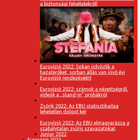
a biztonsági felvételekről!
Eurovízió 2022: Sokan üdvözlik a
hazatérőket, sorban állás van jövő évi
Eurovízió rendezéséért
Eurovízió 2022: számok a nézettségről,
videók a „stand-in” próbákról
Zsűrik 2022: Az EBU statisztikailag
lehetetlen dolgot kér
Eurovízió 2022: Az EBU elmagyarázza a
szabálytalan zsűris szavazatokat
Junior 2022
Eurovízió 2023