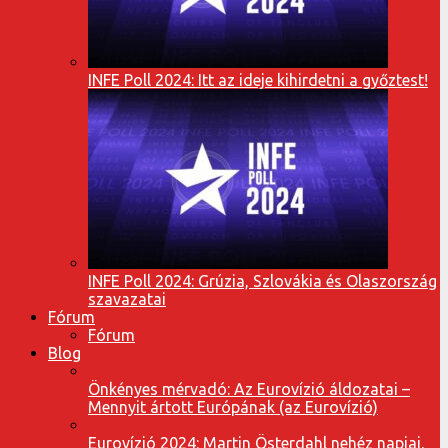
INFE Poll 2024: Itt az ideje kihirdetni a győztest!
INFE Poll 2024: Grúzia, Szlovákia és Olaszország
szavazatai
Fórum
Fórum
Blog
Önkényes mérvadó: Az Eurovízió áldozatai –
Mennyit ártott Európának (az Eurovízió)
Eurovízió 2024: Martin Österdahl nehéz napjai,