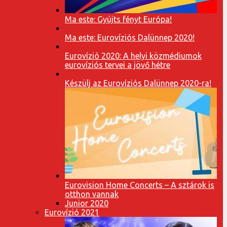
Ma este: Gyújts fényt Európa!
Ma este: Eurovíziós Dalünnep 2020!
Eurovízió 2020: A helyi közmédiumok
eurovíziós tervei a jövő hétre
Készülj az Eurovíziós Dalünnep 2020-ra!
Eurovision Home Concerts – A sztárok is
otthon vannak
Junior 2020
Eurovízió 2021