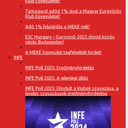
Klub Egyesületet!
Támogasd adód 1%-ával a Magyar Eurovíziós
Klub Egyesületet!
Adó 1% felajánlás a MEKE-nek!
ESC Hungary – Eurovízió 2023 döntő közös
nézés Budapesten!
A MEKE Egyesület tagfelvételt hirdet!
INFE
INFE Poll 2025: Eredményhirdetés
INFE Poll 2025: A jelenlegi állás
INFE Poll 2025: Elindult a klubok szavazása, a
leveles szavazásunk eredményhirdetése