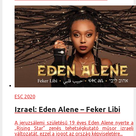
ESC 2020
Izrael: Eden Alene – Feker Libi
A jeruzsálemi születésű 19 éves Eden Alene nyerte a
„Rising Star” zenés tehetségkutató műsor izraeli
változatát, ezzel a jogot az ország képviseletére...