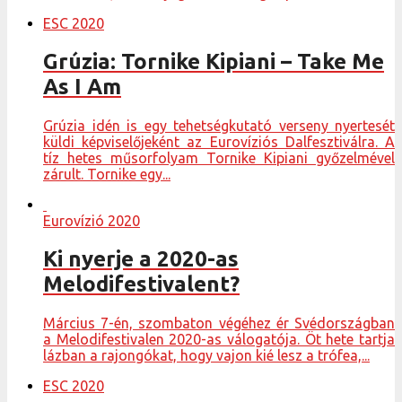
ESC 2020
Grúzia: Tornike Kipiani – Take Me
As I Am
Grúzia idén is egy tehetségkutató verseny nyertesét
küldi képviselőjeként az Eurovíziós Dalfesztiválra. A
tíz hetes műsorfolyam Tornike Kipiani győzelmével
zárult. Tornike egy...
Eurovízió 2020
Ki nyerje a 2020-as
Melodifestivalent?
Március 7-én, szombaton végéhez ér Svédországban
a Melodifestivalen 2020-as válogatója. Öt hete tartja
lázban a rajongókat, hogy vajon kié lesz a trófea,...
ESC 2020