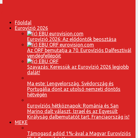
Főoldal
Eurovízió 2026
Eurovízió 2026: Az elődöntők beosztása
Az ORF bemutatja a 70. Eurovíziós Dalfesztivál
vendégfellépőit
Szavazás: Keressük az Eurovízió 2026 legjobb
dalát!
Ma este: Lengyelország, Svédország és
Portugália dönt az utolsó nemzeti döntős
hétvégén
Eurovíziós hétköznapok: Románia és San
Marino dalt választ, Izrael és az Egyesült
Királyság dalbemutatót tart. Franciaország is!
MEKE
Támogasd adód 1%-ával a Magyar Eurovíziós