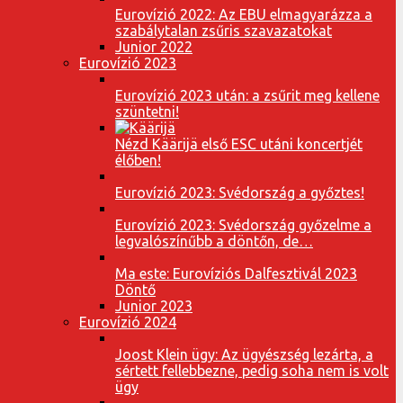
Eurovízió 2022: Az EBU elmagyarázza a
szabálytalan zsűris szavazatokat
Junior 2022
Eurovízió 2023
Eurovízió 2023 után: a zsűrit meg kellene
szüntetni!
Nézd Käärijä első ESC utáni koncertjét
élőben!
Eurovízió 2023: Svédország a győztes!
Eurovízió 2023: Svédország győzelme a
legvalószínűbb a döntőn, de…
Ma este: Eurovíziós Dalfesztivál 2023
Döntő
Junior 2023
Eurovízió 2024
Joost Klein ügy: Az ügyészség lezárta, a
sértett fellebbezne, pedig soha nem is volt
ügy