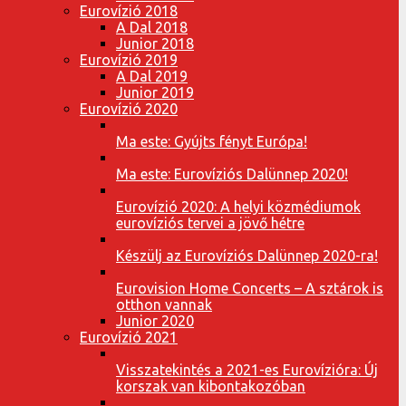
Eurovízió 2018
A Dal 2018
Junior 2018
Eurovízió 2019
A Dal 2019
Junior 2019
Eurovízió 2020
Ma este: Gyújts fényt Európa!
Ma este: Eurovíziós Dalünnep 2020!
Eurovízió 2020: A helyi közmédiumok
eurovíziós tervei a jövő hétre
Készülj az Eurovíziós Dalünnep 2020-ra!
Eurovision Home Concerts – A sztárok is
otthon vannak
Junior 2020
Eurovízió 2021
Visszatekintés a 2021-es Eurovízióra: Új
korszak van kibontakozóban