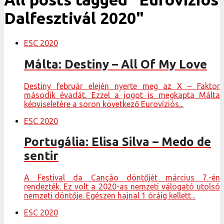
Dalfesztivál 2020"
ESC 2020
Málta: Destiny – All Of My Love
Destiny február elején nyerte meg az X – Faktor
második évadát. Ezzel a jogot is megkapta Málta
képviseletére a soron következő Eurovíziós...
ESC 2020
Portugália: Elisa Silva – Medo de
sentir
A Festival da Canção döntőjét március 7.-én
rendezték. Ez volt a 2020-as nemzeti válogató utolsó
nemzeti döntője. Egészen hajnal 1 óráig kellett...
ESC 2020