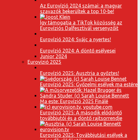
Az Eurovízió 2024 számai: a magyar
szavazók bekerültek a top 10-be!
Így támogatja a TikTok közösség az
Eurovíziós Dalfesztivál versenyzőit
Eurovízió 2024: Svájc a nyertes!
Eurovízió 2024: A döntő esélyesei
Junior 2024
Eurovízió 2025
Eurovízió 2025: Ausztria a győztes!
Eurovízió 2025: Győzelmi esélyek ma estére
Ma este: Eurovízió 2025 Finálé
Eurovízió 2025: A második elődöntő
továbbjutói és a döntő rajtsorrendje
Eurovízió 2025: Továbbjutási esélyek a