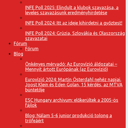
INFE Poll 2025: Elindult a klubok szavazása, a
leveles szavazásunk eredményhirdetése
INFE Poll 2024: Itt az ideje kihirdetni a győztest!
INFE Poll 2024: Grúzia, Szlovákia és Olaszország
szavazatai
Fórum
Fórum
Blog
Önkényes mérvadó: Az Eurovízió áldozatai –
Mennyit ártott Európának (az Eurovízió)
Eurovízió 2024: Martin Österdahl nehéz napjai,
Joost Klein és Eden Golan, 15 kérdés, az MTVA
büntetője
ESC Hungary archivum: előkerültek a 2005-ös
fájlok
Blog: Nálam 5-6 junior produkció tolong a
trófeáért