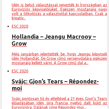
Idén is belső választással nevezték ki Írországban az
Eurovíziós képviselőjüket. Egészen mostanáig nagy
volt a titkolózás a választottal kapcsolatban. Csak a
kreatív...
ESC 2020
Hollandia – Jeangu Macrooy ­–
Grow
Még januárban jelentették be, hogy Jeangu képviseli
idén Hollandiát. De Grow című versenydalára egészen
mostanáig kellett várni. A Grow című dal a...
ESC 2020
Svájc: Gjon’s Tears – Répondez-
moi
Svájc pontosan tíz év elteltével a 21 éves Gjon’s Tears
előadásában idén újra francia nyelvű dalt küld az
Eurovízióra. Dalának címe Répondez-moi...