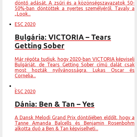
döntő adását. A zsűri és a közönségszavazatok 50-
50%-ban döntöttek a nyertes személyéről. Tavaly a
„Look...
ESC 2020
Bulgária: VICTORIA – Tears
Getting Sober
Már régóta tudjuk, hogy 2020-ban VICTORIA képviseli
Bulgáriát, de Tears Getting Sober című dalát csak
most hozták nyilvánosságra. Lukas Oscar és
Cornelia...
ESC 2020
Dánia: Ben & Tan – Yes
A Dansk Melodi Grand Prix döntőjében eldőlt, hogy a
Tanne Amanda Balcells és Benjamin Rosenbohm
alkotta duó a Ben & Tan képviselheti...