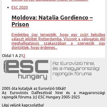
ESC 2020
Moldova: Natalia Gordienco –
Prison
Eredetileg úgy tervezték, hogy egy zsűri belsőleg
választ jelöltet Rotterdamba. Viszont a válogatás élő
meghallgatásos szakaszában a szervezők úgy
döntöttek, hogy érdemes...
Oldal 1 A 2
1
2
2005 óta kutatjuk az Eurovízió titkát!
Az Eurovíziós Dalfesztivál hírei és a magyarországi
rajongók fóruma. (c) ESC Hungary 2005-2025
Lépj velünk kapcsolatba!