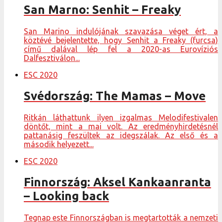
San Marno: Senhit – Freaky
San Marino indulójának szavazása véget ért, a
köztévé bejelentette, hogy Senhit a Freaky (furcsa)
című dalával lép fel a 2020-as Eurovíziós
Dalfesztiválon...
ESC 2020
Svédország: The Mamas – Move
Ritkán láthattunk ilyen izgalmas Melodifestivalen
döntőt, mint a mai volt. Az eredményhirdetésnél
pattanásig feszültek az idegszálak. Az első és a
második helyezett...
ESC 2020
Finnország: Aksel Kankaanranta
– Looking back
Tegnap este Finnországban is megtartották a nemzeti