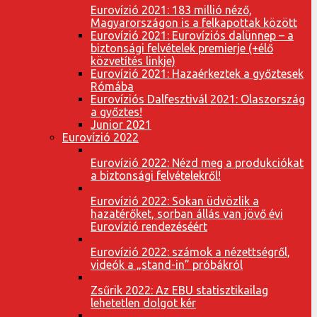
Eurovízió 2021: 183 millió néző,
Magyarországon is a felkapottak között
Eurovízió 2021: Eurovíziós dalünnep – a
biztonsági felvételek premierje (+élő
közvetítés linkje)
Eurovízió 2021: Hazaérkeztek a győztesek
Rómába
Eurovíziós Dalfesztivál 2021: Olaszország
a győztes!
Junior 2021
Eurovízió 2022
Eurovízió 2022: Nézd meg a produkciókat
a biztonsági felvételekről!
Eurovízió 2022: Sokan üdvözlik a
hazatérőket, sorban állás van jövő évi
Eurovízió rendezéséért
Eurovízió 2022: számok a nézettségről,
videók a „stand-in” próbákról
Zsűrik 2022: Az EBU statisztikailag
lehetetlen dolgot kér