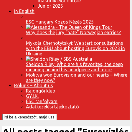
második elődöntőre
Junior 2025
In English
ESC Hungary Közös Nézés 2025
Why does the jury “hate” Norwegian entries?
Mykola Chernotytskyi: We start consultations
with the EBU about hosting Eurovision 2023 in
Ukraine
Sheldon Riley: Who are his favorites, the deep
meaning behind his headpiece and more
Molitva won Eurovision and our hearts – Where
are they now?
Rólunk – About us
Rajongói klub
GY.I.K.
ESC tanfolyam
Adatkezelési tájékoztató
All posts tagged "Eurovíziós