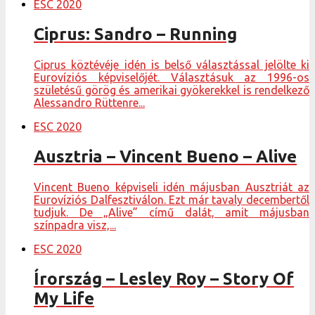
ESC 2020
Ciprus: Sandro – Running
Ciprus köztévéje idén is belső választással jelölte ki
Eurovíziós képviselőjét. Választásuk az 1996-os
születésű görög és amerikai gyökerekkel is rendelkező
Alessandro Rüttenre...
ESC 2020
Ausztria – Vincent Bueno – Alive
Vincent Bueno képviseli idén májusban Ausztriát az
Eurovíziós Dalfesztiválon. Ezt már tavaly decembertől
tudjuk. De „Alive” című dalát, amit májusban
színpadra visz,...
ESC 2020
Írország – Lesley Roy – Story Of
My Life