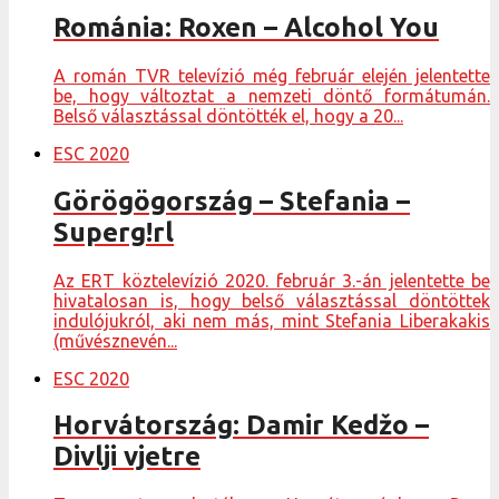
Románia: Roxen – Alcohol You
A román TVR televízió még február elején jelentette
be, hogy változtat a nemzeti döntő formátumán.
Belső választással döntötték el, hogy a 20...
ESC 2020
Görögögország – Stefania –
Superg!rl
Az ERT köztelevízió 2020. február 3.-án jelentette be
hivatalosan is, hogy belső választással döntöttek
indulójukról, aki nem más, mint Stefania Liberakakis
(művésznevén...
ESC 2020
Horvátország: Damir Kedžo –
Divlji vjetre