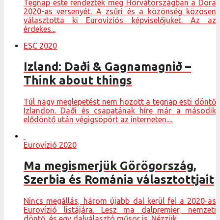
Tegnap este rendezték meg Horvátországban a Dora
2020-as versenyét. A zsűri és a közönség közösen
választotta ki Eurovíziós képviselőjüket. Az az
érdekes...
ESC 2020
Izland: Daði & Gagnamagnið –
Think about things
Túl nagy meglepetést nem hozott a tegnap esti döntő
Izlandon. Daði és csapatának híre már a második
elődöntő után végigsöpört az interneten....
Eurovízió 2020
Ma megismerjük Görögország,
Szerbia és Románia választottjait
Nincs megállás, három újabb dal kerül fel a 2020-as
Eurovízió listájára. Lesz ma dalpremier, nemzeti
döntő, és egy dalválasztó műsor is. Nézzük...