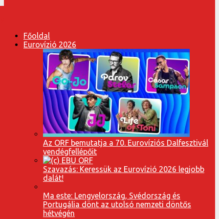
Főoldal
Eurovízió 2026
Az ORF bemutatja a 70. Eurovíziós Dalfesztivál
vendégfellépőit
Szavazás: Keressük az Eurovízió 2026 legjobb
dalát!
Ma este: Lengyelország, Svédország és
Portugália dönt az utolsó nemzeti döntős
hétvégén