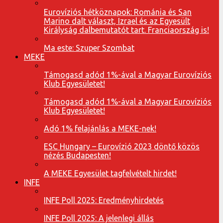
Eurovíziós hétköznapok: Románia és San
Marino dalt választ, Izrael és az Egyesült
Királyság dalbemutatót tart. Franciaország is!
Ma este: Szuper Szombat
MEKE
Támogasd adód 1%-ával a Magyar Eurovíziós
Klub Egyesületet!
Támogasd adód 1%-ával a Magyar Eurovíziós
Klub Egyesületet!
Adó 1% felajánlás a MEKE-nek!
ESC Hungary – Eurovízió 2023 döntő közös
nézés Budapesten!
A MEKE Egyesület tagfelvételt hirdet!
INFE
INFE Poll 2025: Eredményhirdetés
INFE Poll 2025: A jelenlegi állás