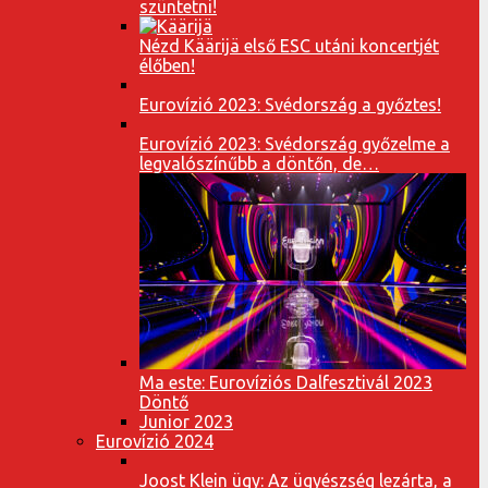
szüntetni!
Nézd Käärijä első ESC utáni koncertjét
élőben!
Eurovízió 2023: Svédország a győztes!
Eurovízió 2023: Svédország győzelme a
legvalószínűbb a döntőn, de…
Ma este: Eurovíziós Dalfesztivál 2023
Döntő
Junior 2023
Eurovízió 2024
Joost Klein ügy: Az ügyészség lezárta, a