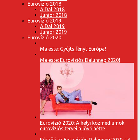
Eurovízió 2018
A Dal 2018
Junior 2018
Eurovízió 2019
A Dal 2019
Junior 2019
Eurovízió 2020
Ma este: Gyújts fényt Európa!
Ma este: Eurovíziós Dalünnep 2020!
Eurovízió 2020: A helyi közmédiumok
eurovíziós tervei a jövő hétre
Készülj az Eurovíziós Dalünnep 2020-ra!