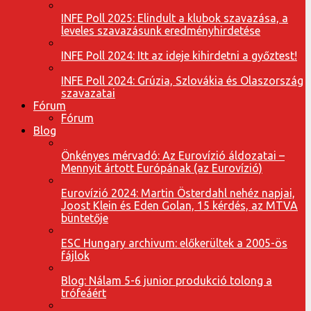
INFE Poll 2025: Elindult a klubok szavazása, a
leveles szavazásunk eredményhirdetése
INFE Poll 2024: Itt az ideje kihirdetni a győztest!
INFE Poll 2024: Grúzia, Szlovákia és Olaszország
szavazatai
Fórum
Fórum
Blog
Önkényes mérvadó: Az Eurovízió áldozatai –
Mennyit ártott Európának (az Eurovízió)
Eurovízió 2024: Martin Österdahl nehéz napjai,
Joost Klein és Eden Golan, 15 kérdés, az MTVA
büntetője
ESC Hungary archivum: előkerültek a 2005-ös
fájlok
Blog: Nálam 5-6 junior produkció tolong a
trófeáért