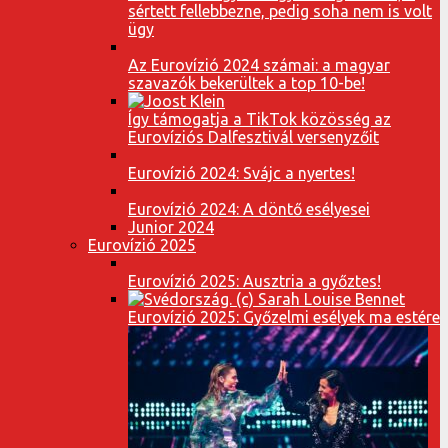
sértett fellebbezne, pedig soha nem is volt
ügy
Az Eurovízió 2024 számai: a magyar
szavazók bekerültek a top 10-be!
Így támogatja a TikTok közösség az
Eurovíziós Dalfesztivál versenyzőit
Eurovízió 2024: Svájc a nyertes!
Eurovízió 2024: A döntő esélyesei
Junior 2024
Eurovízió 2025
Eurovízió 2025: Ausztria a győztes!
Eurovízió 2025: Győzelmi esélyek ma estére