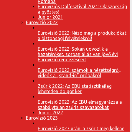
Rómába
Eurovíziós Dalfesztivál 2021: Olaszország
a győztes!
Junior 2021
Eurovízió 2022
Eurovízió 2022: Nézd meg a produkciókat
a biztonsági felvételekről!
Eurovízió 2022: Sokan üdvözlik a
hazatérőket, sorban állás van jövő évi
Eurovízió rendezéséért
Eurovízió 2022: számok a nézettségről,
videók a „stand-in” próbákról
Zsűrik 2022: Az EBU statisztikailag
lehetetlen dolgot kér
Eurovízió 2022: Az EBU elmagyarázza a
szabálytalan zsűris szavazatokat
Junior 2022
Eurovízió 2023
Eurovízió 2023 után: a zsűrit meg kellene