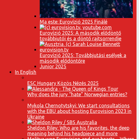
Ma este: Eurovízió 2025 Finálé
Eurovízió 2025: A második elődöntő
továbbjutói és a döntő rajtsorrendje
Eurovízió 2025: Továbbjutási esélyek a
második elődöntőre
Junior 2025
In English
ESC Hungary Közös Nézés 2025
Why does the jury “hate” Norwegian entries?
Mykola Chernotytskyi: We start consultations
with the EBU about hosting Eurovision 2023 in
Ukraine
Sheldon Riley: Who are his favorites, the deep
meaning behind his headpiece and more
Molitva won Eurovision and our hearts – Where