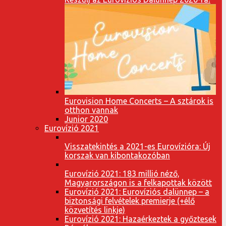
Eurovision Home Concerts – A sztárok is
otthon vannak
Junior 2020
Eurovízió 2021
Visszatekintés a 2021-es Eurovízióra: Új
korszak van kibontakozóban
Eurovízió 2021: 183 millió néző,
Magyarországon is a felkapottak között
Eurovízió 2021: Eurovíziós dalünnep – a
biztonsági felvételek premierje (+élő
közvetítés linkje)
Eurovízió 2021: Hazaérkeztek a győztesek