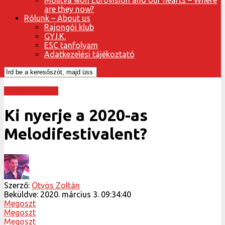
are they now?
Rólunk – About us
Rajongói klub
GY.I.K.
ESC tanfolyam
Adatkezelési tájékoztató
Eurovízió 2020
Ki nyerje a 2020-as
Melodifestivalent?
Szerző:
Ötvös Zoltán
Beküldve:
2020. március 3. 09:34:40
Megoszt
Megoszt
Megoszt