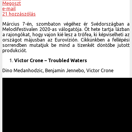
Megoszt
e-mail
21 hozzászólás
Március 7-én, szombaton végéhez ér Svédországban a
Melodifestivalen 2020-as válogatója. Öt hete tartja lázban
a rajongókat, hogy vajon kié lesz a trófea, ki képviselheti az
országot májusban az Eurovízión. Cikkünkben a fellépési
sorrendben mutatjuk be mind a tizenkét döntőbe jutott
produkciót.
Victor Crone – Troubled Waters
Dino Medanhodzic, Benjamin Jennebo, Victor Crone