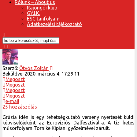
Rólunk – About us
Rajongói klub
GY.I.K.
ESC tanfolyam
Adatkezelési tájékoztató
Szerző:
Ötvös Zoltán
Beküldve:
2020. március 4. 17:29:11
Megoszt
Megoszt
Megoszt
Megoszt
e-mail
25 hozzászólás
Grúzia idén is egy tehetségkutató verseny nyertesét küldi
képviselőjeként az Eurovíziós Dalfesztiválra. A tíz hetes
műsorfolyam Tornike Kipiani győzelmével zárult.