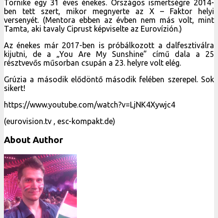
Tornike egy 31 éves énekes. Országos ismertségre 2014-
ben tett szert, mikor megnyerte az X – Faktor helyi
versenyét. (Mentora ebben az évben nem más volt, mint
Tamta, aki tavaly Ciprust képviselte az Eurovízión.)
Az énekes már 2017-ben is próbálkozott a dalfesztiválra
kijutni, de a „You Are My Sunshine” című dala a 25
résztvevős műsorban csupán a 23. helyre volt elég.
Grúzia a második elődöntő második felében szerepel. Sok
sikert!
https://www.youtube.com/watch?v=LjNK4Xywjc4
(eurovision.tv , esc-kompakt.de)
About Author