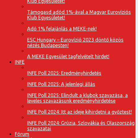
Klub Egyesületet!
Támogasd adód 1%-ával a Magyar Eurovíziós
Klub Egyesületet!
Adó 1% felajánlás a MEKE-nek!
ESC Hungary – Eurovízió 2023 döntő közös
nézés Budapesten!
A MEKE Egyesület tagfelvételt hirdet!
INFE
INFE Poll 2025: Eredményhirdetés
INFE Poll 2025: A jelenlegi állás
INFE Poll 2025: Elindult a klubok szavazása, a
leveles szavazásunk eredményhirdetése
INFE Poll 2024: Itt az ideje kihirdetni a győztest!
INFE Poll 2024: Grúzia, Szlovákia és Olaszország
szavazatai
Fórum