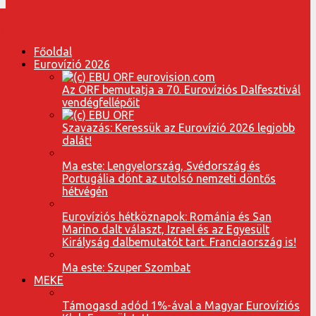
Főoldal
Eurovízió 2026
Az ORF bemutatja a 70. Eurovíziós Dalfesztivál
vendégfellépőit
Szavazás: Keressük az Eurovízió 2026 legjobb
dalát!
Ma este: Lengyelország, Svédország és
Portugália dönt az utolsó nemzeti döntős
hétvégén
Eurovíziós hétköznapok: Románia és San
Marino dalt választ, Izrael és az Egyesült
Királyság dalbemutatót tart. Franciaország is!
Ma este: Szuper Szombat
MEKE
Támogasd adód 1%-ával a Magyar Eurovíziós