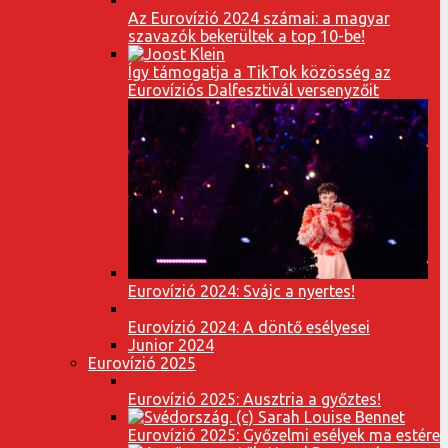
Az Eurovízió 2024 számai: a magyar
szavazók bekerültek a top 10-be!
Így támogatja a TikTok közösség az
Eurovíziós Dalfesztivál versenyzőit
Eurovízió 2024: Svájc a nyertes!
Eurovízió 2024: A döntő esélyesei
Junior 2024
Eurovízió 2025
Eurovízió 2025: Ausztria a győztes!
Eurovízió 2025: Győzelmi esélyek ma estére