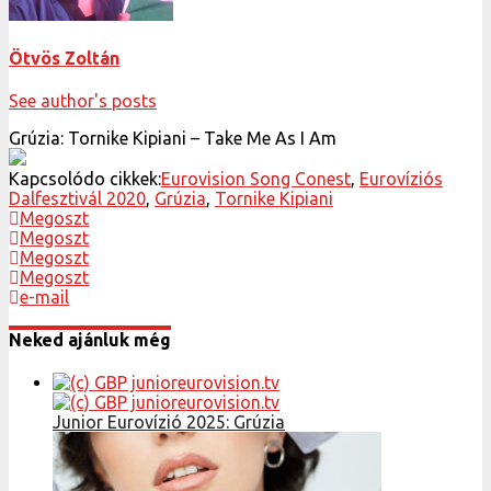
Ötvös Zoltán
See author's posts
Grúzia: Tornike Kipiani – Take Me As I Am
Kapcsolódo cikkek:
Eurovision Song Conest
,
Eurovíziós
Dalfesztivál 2020
,
Grúzia
,
Tornike Kipiani
Megoszt
Megoszt
Megoszt
Megoszt
e-mail
Neked ajánluk még
Junior Eurovízió 2025: Grúzia