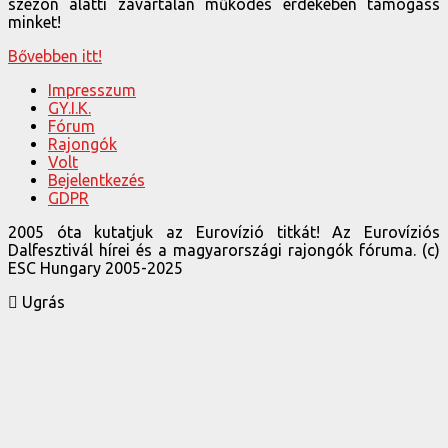
szezon alatti zavartalan működés érdekében támogass
minket!
Bővebben itt!
Impresszum
GY.I.K.
Fórum
Rajongók
Volt
Bejelentkezés
GDPR
2005 óta kutatjuk az Eurovízió titkát! Az Eurovíziós
Dalfesztivál hírei és a magyarországi rajongók fóruma. (c)
ESC Hungary 2005-2025
Ugrás