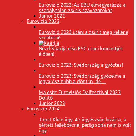
Eurovízió 2022: Az EBU elmagyarázza a
szabálytalan zsűris szavazatokat
Junior 2022
Eurovízió 2023
Eurovízió 2023 után: a zsűrit meg kellene
szüntetni!
Nézd Käärijä első ESC utáni koncertjét
élőben!
Eurovízió 2023: Svédország a győztes!
Eurovízió 2023: Svédország győzelme a
legvalószínűbb a döntőn, de…
Ma este: Eurovíziós Dalfesztivál 2023
Döntő
Junior 2023
Eurovízió 2024
Joost Klein ügy: Az ügyészség lezárta, a
sértett fellebbezne, pedig soha nem is volt
ügy