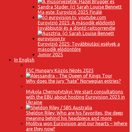
Ma este: Eurovízió 2025 Finálé
Eurovízió 2025: A második elődöntő
továbbjutói és a döntő rajtsorrendje
Eurovízió 2025: Továbbjutási esélyek a
második elődöntőre
Junior 2025
In English
ESC Hungary Közös Nézés 2025
Why does the jury “hate” Norwegian entries?
Mykola Chernotytskyi: We start consultations
with the EBU about hosting Eurovision 2023 in
Ukraine
Sheldon Riley: Who are his favorites, the deep
meaning behind his headpiece and more
Molitva won Eurovision and our hearts – Where
are they now?