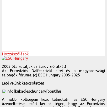
Hozzászólások
2005 óta kutatjuk az Eurovízió titkát!
Az Eurovíziós Dalfesztivál hírei és a magyarországi
rajongók fóruma. (c) ESC Hungary 2005-2025
Lépj velünk kapcsolatba!
info[kukac]eschungary[pont]hu
A hobbi költségein kezd túlmutatni az ESC Hungary
üzemeltetése, ezért kérünk téged, hogy az Eurovíziós