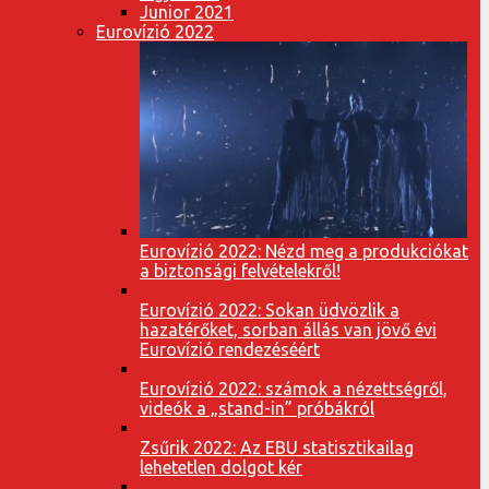
Junior 2021
Eurovízió 2022
Eurovízió 2022: Nézd meg a produkciókat
a biztonsági felvételekről!
Eurovízió 2022: Sokan üdvözlik a
hazatérőket, sorban állás van jövő évi
Eurovízió rendezéséért
Eurovízió 2022: számok a nézettségről,
videók a „stand-in” próbákról
Zsűrik 2022: Az EBU statisztikailag
lehetetlen dolgot kér