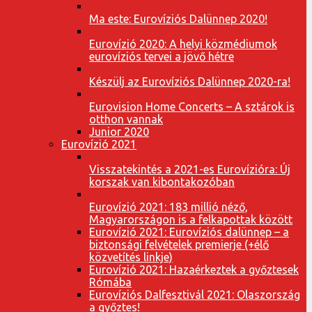
Ma este: Eurovíziós Dalünnep 2020!
Eurovízió 2020: A helyi közmédiumok
eurovíziós tervei a jövő hétre
Készülj az Eurovíziós Dalünnep 2020-ra!
Eurovision Home Concerts – A sztárok is
otthon vannak
Junior 2020
Eurovízió 2021
Visszatekintés a 2021-es Eurovízióra: Új
korszak van kibontakozóban
Eurovízió 2021: 183 millió néző,
Magyarországon is a felkapottak között
Eurovízió 2021: Eurovíziós dalünnep – a
biztonsági felvételek premierje (+élő
közvetítés linkje)
Eurovízió 2021: Hazaérkeztek a győztesek
Rómába
Eurovíziós Dalfesztivál 2021: Olaszország
a győztes!