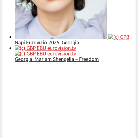
Napi Eurovízió 2025: Georgia
Georgia: Mariam Shengelia – Freedom