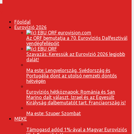
Főoldal
Eurovízió 2026
Az ORF bemutatja a 70. Eurovíziós Dalfesztivál
vendégfellépőit
Szavazás: Keressük az Eurovízió 2026 legjobb
dalát!
Ma este: Lengyelország, Svédország és
Portugália dönt az utolsó nemzeti döntős
hétvégén
Eurovíziós hétköznapok: Románia és San
Marino dalt választ, Izrael és az Egyesült
Királyság dalbemutatót tart. Franciaország is!
Ma este: Szuper Szombat
MEKE
Támogasd adód 1%-ával a Magyar Eurovíziós