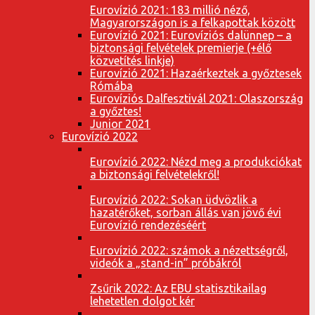
Eurovízió 2021: 183 millió néző,
Magyarországon is a felkapottak között
Eurovízió 2021: Eurovíziós dalünnep – a
biztonsági felvételek premierje (+élő
közvetítés linkje)
Eurovízió 2021: Hazaérkeztek a győztesek
Rómába
Eurovíziós Dalfesztivál 2021: Olaszország
a győztes!
Junior 2021
Eurovízió 2022
Eurovízió 2022: Nézd meg a produkciókat
a biztonsági felvételekről!
Eurovízió 2022: Sokan üdvözlik a
hazatérőket, sorban állás van jövő évi
Eurovízió rendezéséért
Eurovízió 2022: számok a nézettségről,
videók a „stand-in” próbákról
Zsűrik 2022: Az EBU statisztikailag
lehetetlen dolgot kér