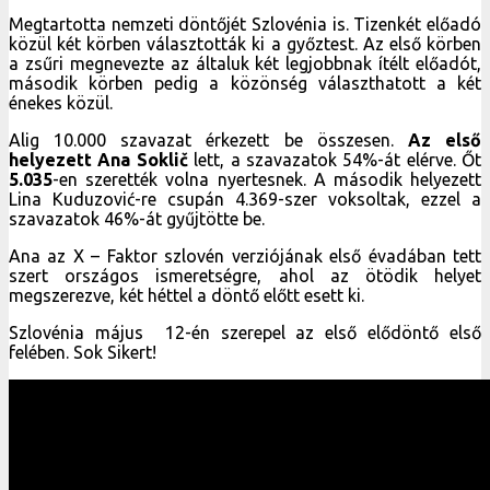
Megtartotta nemzeti döntőjét Szlovénia is. Tizenkét előadó
közül két körben választották ki a győztest. Az első körben
a zsűri megnevezte az általuk két legjobbnak ítélt előadót,
második körben pedig a közönség választhatott a két
énekes közül.
Alig 10.000 szavazat érkezett be összesen.
Az első
helyezett
Ana Soklič
lett, a szavazatok 54%-át elérve. Őt
5.035
-en szerették volna nyertesnek. A második helyezett
Lina Kuduzović-re csupán 4.369-szer voksoltak, ezzel a
szavazatok 46%-át gyűjtötte be.
Ana az X – Faktor szlovén verziójának első évadában tett
szert országos ismeretségre, ahol az ötödik helyet
megszerezve, két héttel a döntő előtt esett ki.
Szlovénia május 12-én szerepel az első elődöntő első
felében. Sok Sikert!