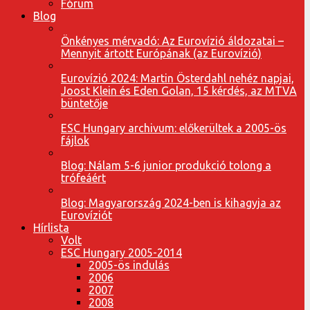
Fórum
Blog
Önkényes mérvadó: Az Eurovízió áldozatai –
Mennyit ártott Európának (az Eurovízió)
Eurovízió 2024: Martin Österdahl nehéz napjai,
Joost Klein és Eden Golan, 15 kérdés, az MTVA
büntetője
ESC Hungary archivum: előkerültek a 2005-ös
fájlok
Blog: Nálam 5-6 junior produkció tolong a
trófeáért
Blog: Magyarország 2024-ben is kihagyja az
Eurovíziót
Hírlista
Volt
ESC Hungary 2005-2014
2005-ös indulás
2006
2007
2008