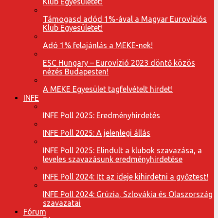
Klub Egyesületet!
Támogasd adód 1%-ával a Magyar Eurovíziós
Klub Egyesületet!
Adó 1% felajánlás a MEKE-nek!
ESC Hungary – Eurovízió 2023 döntő közös
nézés Budapesten!
A MEKE Egyesület tagfelvételt hirdet!
INFE
INFE Poll 2025: Eredményhirdetés
INFE Poll 2025: A jelenlegi állás
INFE Poll 2025: Elindult a klubok szavazása, a
leveles szavazásunk eredményhirdetése
INFE Poll 2024: Itt az ideje kihirdetni a győztest!
INFE Poll 2024: Grúzia, Szlovákia és Olaszország
szavazatai
Fórum