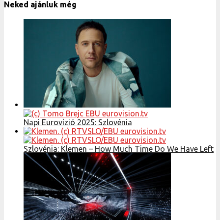
Neked ajánluk még
Napi Eurovízió 2025: Szlovénia
Szlovénia: Klemen – How Much Time Do We Have Left