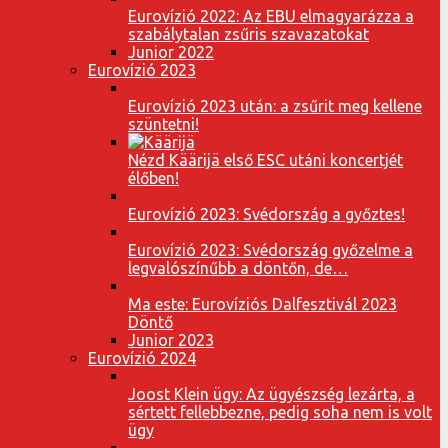
Eurovízió 2022: Az EBU elmagyarázza a
szabálytalan zsűris szavazatokat
Junior 2022
Eurovízió 2023
Eurovízió 2023 után: a zsűrit meg kellene
szüntetni!
Nézd Käärijä első ESC utáni koncertjét
élőben!
Eurovízió 2023: Svédország a győztes!
Eurovízió 2023: Svédország győzelme a
legvalószínűbb a döntőn, de…
Ma este: Eurovíziós Dalfesztivál 2023
Döntő
Junior 2023
Eurovízió 2024
Joost Klein ügy: Az ügyészség lezárta, a
sértett fellebbezne, pedig soha nem is volt
ügy