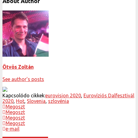
About Author
Ötvös Zoltán
See author's posts
Kapcsolódo cikkek:
eurovision 2020
,
Eurovíziós Dalfesztivál
2020
,
Hot
,
Slovenia
,
szlovénia
Megoszt
Megoszt
Megoszt
Megoszt
e-mail