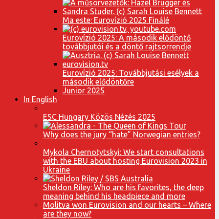
Ma este: Eurovízió 2025 Finálé
Eurovízió 2025: A második elődöntő
továbbjutói és a döntő rajtsorrendje
Eurovízió 2025: Továbbjutási esélyek a
második elődöntőre
Junior 2025
In English
ESC Hungary Közös Nézés 2025
Why does the jury “hate” Norwegian entries?
Mykola Chernotytskyi: We start consultations
with the EBU about hosting Eurovision 2023 in
Ukraine
Sheldon Riley: Who are his favorites, the deep
meaning behind his headpiece and more
Molitva won Eurovision and our hearts – Where
are they now?