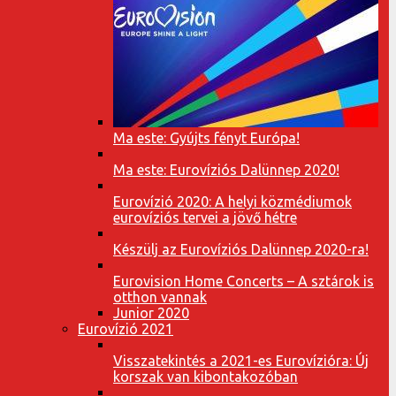
Ma este: Gyújts fényt Európa!
Ma este: Eurovíziós Dalünnep 2020!
Eurovízió 2020: A helyi közmédiumok
eurovíziós tervei a jövő hétre
Készülj az Eurovíziós Dalünnep 2020-ra!
Eurovision Home Concerts – A sztárok is
otthon vannak
Junior 2020
Eurovízió 2021
Visszatekintés a 2021-es Eurovízióra: Új
korszak van kibontakozóban