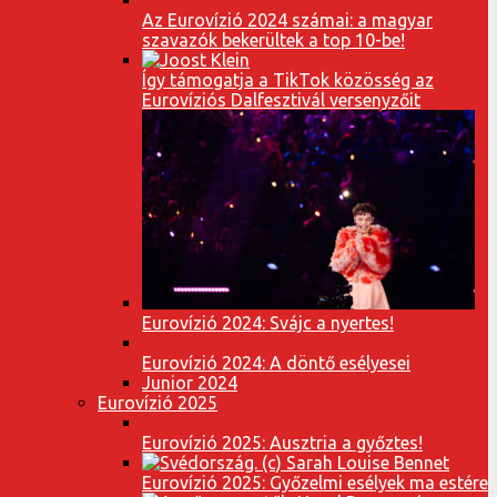
Az Eurovízió 2024 számai: a magyar
szavazók bekerültek a top 10-be!
Így támogatja a TikTok közösség az
Eurovíziós Dalfesztivál versenyzőit
Eurovízió 2024: Svájc a nyertes!
Eurovízió 2024: A döntő esélyesei
Junior 2024
Eurovízió 2025
Eurovízió 2025: Ausztria a győztes!
Eurovízió 2025: Győzelmi esélyek ma estére