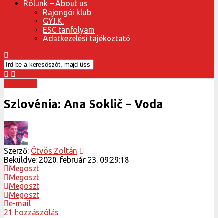
Rólunk – About us
Rajongói klub
GY.I.K.
ESC tanfolyam
Adatkezelési tájékoztató
ESC 2020
Szlovénia: Ana Soklič – Voda
Szerző:
Ötvös Zoltán
Beküldve:
2020. február 23. 09:29:18
Megoszt
Megoszt
Megoszt
Megoszt
e-mail
21 hozzászólás