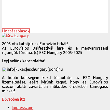
Hozzászólások
2005 óta kutatjuk az Eurovízió titkát!
Az Eurovíziós Dalfesztivál hírei és a magyarországi
rajongók fóruma. (c) ESC Hungary 2005-2025
Lépj velünk kapcsolatba!
info[kukac]eschungary[pont]hu
A hobbi költségein kezd túlmutatni az ESC Hungary
üzemeltetése, ezért kérünk téged, hogy az Eurovíziós
szezon alatti zavartalan működés érdekében támogass
minket!
Bővebben itt!
Impresszum