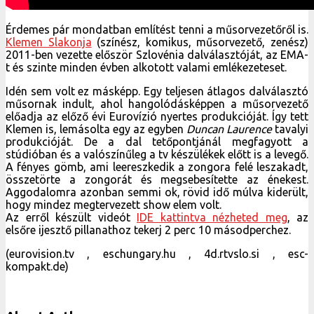
Érdemes pár mondatban említést tenni a műsorvezetőről is.
Klemen Slakonja
(színész, komikus, műsorvezető, zenész)
2011-ben vezette először Szlovénia dalválasztóját, az EMA-
t és szinte minden évben alkotott valami emlékezeteset.
Idén sem volt ez másképp. Egy teljesen átlagos dalválasztó
műsornak indult, ahol hangolódásképpen a műsorvezető
előadja az előző évi Eurovízió nyertes produkcióját. Így tett
Klemen is, lemásolta egy az egyben
Duncan Laurence
tavalyi
produkcióját. De a dal tetőpontjánál megfagyott a
stúdióban és a valószínűleg a tv készülékek előtt is a levegő.
A fényes gömb, ami leereszkedik a zongora felé leszakadt,
összetörte a zongorát és megsebesítette az énekest.
Aggodalomra azonban semmi ok, rövid idő múlva kiderült,
hogy mindez megtervezett show elem volt.
Az erről készült videót
IDE kattintva nézheted meg
, az
elsőre ijesztő pillanathoz tekerj 2 perc 10 másodperchez.
(eurovision.tv , eschungary.hu , 4d.rtvslo.si , esc-
kompakt.de)