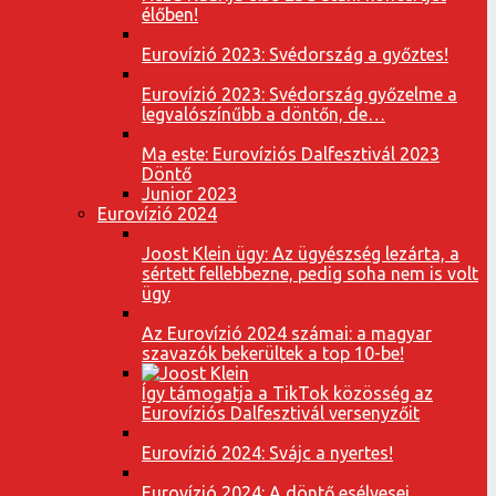
élőben!
Eurovízió 2023: Svédország a győztes!
Eurovízió 2023: Svédország győzelme a
legvalószínűbb a döntőn, de…
Ma este: Eurovíziós Dalfesztivál 2023
Döntő
Junior 2023
Eurovízió 2024
Joost Klein ügy: Az ügyészség lezárta, a
sértett fellebbezne, pedig soha nem is volt
ügy
Az Eurovízió 2024 számai: a magyar
szavazók bekerültek a top 10-be!
Így támogatja a TikTok közösség az
Eurovíziós Dalfesztivál versenyzőit
Eurovízió 2024: Svájc a nyertes!
Eurovízió 2024: A döntő esélyesei