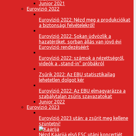
Junior 2021
Eurovízió 2022
Eurovízió 2022: Nézd meg a produkciókat
a biztonsági felvételekről!
Eurovízió 2022: Sokan üdvözlik a
hazatérőket, sorban állás van jövő évi
Eurovízió rendezéséért
Eurovízió 2022: számok a nézettségről,
videók a „stand-in” próbákról
Zsűrik 2022: Az EBU statisztikailag
lehetetlen dolgot kér
Eurovízió 2022: Az EBU elmagyarázza a
szabálytalan zsűris szavazatokat
Junior 2022
Eurovízió 2023
Eurovízió 2023 után: a zsűrit meg kellene
szüntetni!
Nézd Käärijä első ESC utáni koncertjét