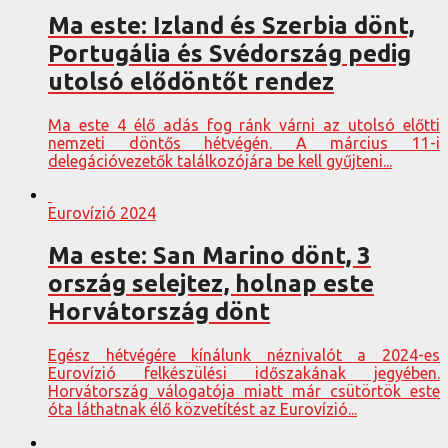
Ma este: Izland és Szerbia dönt,
Portugália és Svédország pedig
utolsó elődöntőt rendez
Ma este 4 élő adás fog ránk várni az utolsó előtti
nemzeti döntős hétvégén. A március 11-i
delegációvezetők találkozójára be kell gyűjteni...
Eurovízió 2024
Ma este: San Marino dönt, 3
ország selejtez, holnap este
Horvátország dönt
Egész hétvégére kínálunk néznivalót a 2024-es
Eurovízió felkészülési időszakának jegyében.
Horvátország válogatója miatt már csütörtök este
óta láthatnak élő közvetítést az Eurovízió...