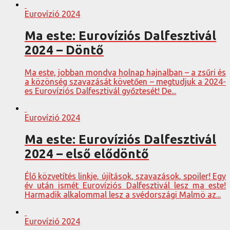
Eurovízió 2024
Ma este: Eurovíziós Dalfesztivál
2024 – Döntő
Ma este, jobban mondva holnap hajnalban – a zsűri és
a közönség szavazását követően – megtudjuk a 2024-
es Eurovíziós Dalfesztivál győztesét! De...
Eurovízió 2024
Ma este: Eurovíziós Dalfesztivál
2024 – első elődöntő
Élő közvetítés linkje, újítások, szavazások, spoiler! Egy
év után ismét Eurovíziós Dalfesztivál lesz ma este!
Harmadik alkalommal lesz a svédországi Malmö az...
Eurovízió 2024