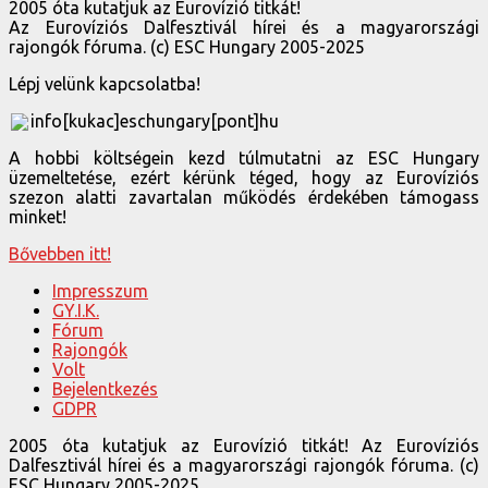
2005 óta kutatjuk az Eurovízió titkát!
Az Eurovíziós Dalfesztivál hírei és a magyarországi
rajongók fóruma. (c) ESC Hungary 2005-2025
Lépj velünk kapcsolatba!
info[kukac]eschungary[pont]hu
A hobbi költségein kezd túlmutatni az ESC Hungary
üzemeltetése, ezért kérünk téged, hogy az Eurovíziós
szezon alatti zavartalan működés érdekében támogass
minket!
Bővebben itt!
Impresszum
GY.I.K.
Fórum
Rajongók
Volt
Bejelentkezés
GDPR
2005 óta kutatjuk az Eurovízió titkát! Az Eurovíziós
Dalfesztivál hírei és a magyarországi rajongók fóruma. (c)
ESC Hungary 2005-2025