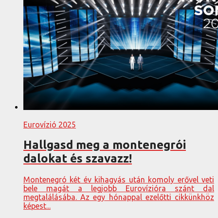
Eurovízió 2025
Hallgasd meg a montenegrói
dalokat és szavazz!
Montenegró két év kihagyás után komoly erővel veti
bele magát a legjobb Eurovízióra szánt dal
megtalálásába. Az egy hónappal ezelőtti cikkünkhöz
képest...