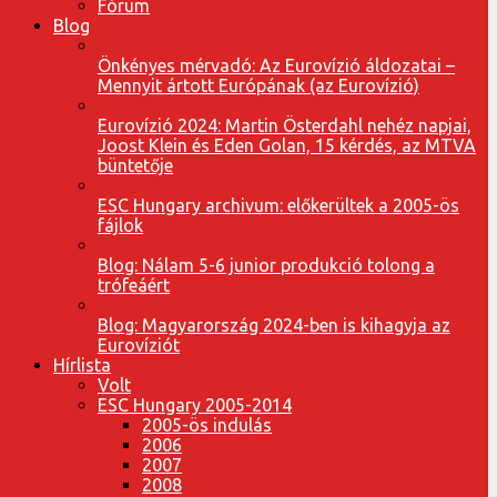
Fórum
Blog
Önkényes mérvadó: Az Eurovízió áldozatai –
Mennyit ártott Európának (az Eurovízió)
Eurovízió 2024: Martin Österdahl nehéz napjai,
Joost Klein és Eden Golan, 15 kérdés, az MTVA
büntetője
ESC Hungary archivum: előkerültek a 2005-ös
fájlok
Blog: Nálam 5-6 junior produkció tolong a
trófeáért
Blog: Magyarország 2024-ben is kihagyja az
Eurovíziót
Hírlista
Volt
ESC Hungary 2005-2014
2005-ös indulás
2006
2007
2008