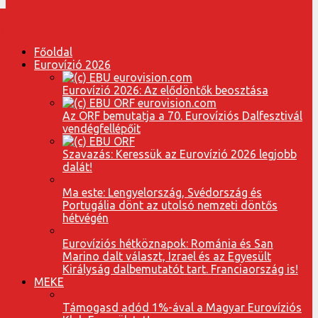
Főoldal
Eurovízió 2026
Eurovízió 2026: Az elődöntők beosztása
Az ORF bemutatja a 70. Eurovíziós Dalfesztivál
vendégfellépőit
Szavazás: Keressük az Eurovízió 2026 legjobb
dalát!
Ma este: Lengyelország, Svédország és
Portugália dönt az utolsó nemzeti döntős
hétvégén
Eurovíziós hétköznapok: Románia és San
Marino dalt választ, Izrael és az Egyesült
Királyság dalbemutatót tart. Franciaország is!
MEKE
Támogasd adód 1%-ával a Magyar Eurovíziós