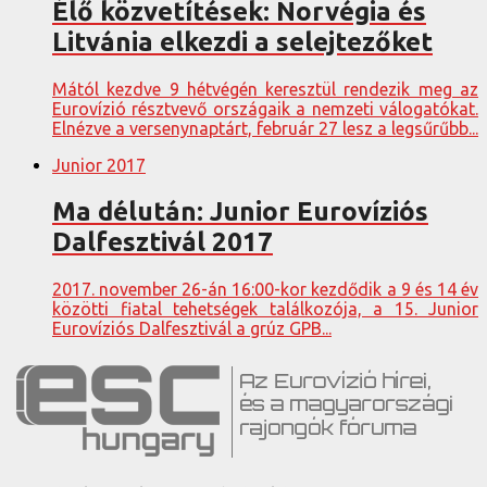
Élő közvetítések: Norvégia és
Litvánia elkezdi a selejtezőket
Mától kezdve 9 hétvégén keresztül rendezik meg az
Eurovízió résztvevő országaik a nemzeti válogatókat.
Elnézve a versenynaptárt, február 27 lesz a legsűrűbb...
Junior 2017
Ma délután: Junior Eurovíziós
Dalfesztivál 2017
2017. november 26-án 16:00-kor kezdődik a 9 és 14 év
közötti fiatal tehetségek találkozója, a 15. Junior
Eurovíziós Dalfesztivál a grúz GPB...