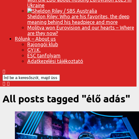
Ukraine
Sheldon Riley: Who are his favorites, the deep
meaning behind his headpiece and more
Molitva won Eurovision and our hearts – Where
are they now?
Rólunk – About us
Rajongói klub
GY.I.K.
ESC tanfolyam
Adatkezelési tájékoztató
All posts tagged "élő adás"