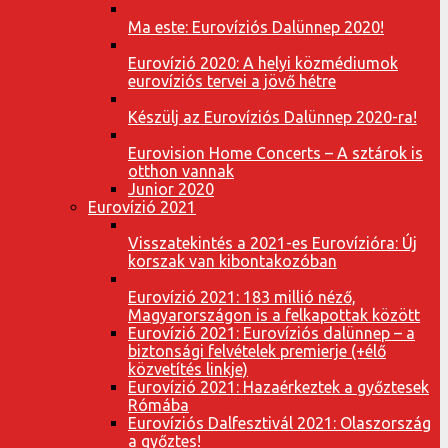
Ma este: Eurovíziós Dalünnep 2020!
Eurovízió 2020: A helyi közmédiumok
eurovíziós tervei a jövő hétre
Készülj az Eurovíziós Dalünnep 2020-ra!
Eurovision Home Concerts – A sztárok is
otthon vannak
Junior 2020
Eurovízió 2021
Visszatekintés a 2021-es Eurovízióra: Új
korszak van kibontakozóban
Eurovízió 2021: 183 millió néző,
Magyarországon is a felkapottak között
Eurovízió 2021: Eurovíziós dalünnep – a
biztonsági felvételek premierje (+élő
közvetítés linkje)
Eurovízió 2021: Hazaérkeztek a győztesek
Rómába
Eurovíziós Dalfesztivál 2021: Olaszország
a győztes!