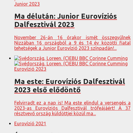
Junior 2023
Ma délután: Junior Eurovíziós
Dalfesztivál 2023
November 26-án 16 órakor ismét összegyűlnek
Nizzában 16 országból a 9 és 14 év közötti fiatal
tehetségek a Junior Eurovízió 2023 színpadán!...
Eurovízió 2023
Ma este: Eurovíziós Dalfesztivál
2023 első elődöntő
Felvirradt ez a nap is! Ma este elindul a versengés a
2023-as Eurovíziós Dalfesztivál trófeájáért! A 37
résztvevő ország küldöttjei közül ma...
Eurovízió 2021