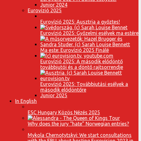
Junior 2024
Eurovízió 2025
Eurovízió 2025: Ausztria a győztes!
Eurovízió 2025: Győzelmi esélyek ma estére
Ma este: Eurovízió 2025 Finálé
Eurovízió 2025: A második elődöntő
továbbjutói és a döntő rajtsorrendje
Eurovízió 2025: Továbbjutási esélyek a
második elődöntőre
Junior 2025
In English
ESC Hungary Közös Nézés 2025
Why does the jury “hate” Norwegian entries?
Mykola Chernotytskyi: We start consultations
with the EBU about hosting Eurovision 2023 in