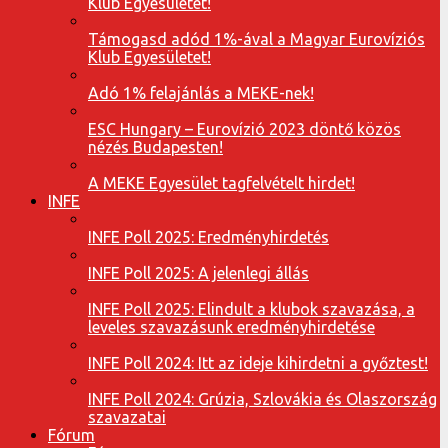
Klub Egyesületet!
Támogasd adód 1%-ával a Magyar Eurovíziós
Klub Egyesületet!
Adó 1% felajánlás a MEKE-nek!
ESC Hungary – Eurovízió 2023 döntő közös
nézés Budapesten!
A MEKE Egyesület tagfelvételt hirdet!
INFE
INFE Poll 2025: Eredményhirdetés
INFE Poll 2025: A jelenlegi állás
INFE Poll 2025: Elindult a klubok szavazása, a
leveles szavazásunk eredményhirdetése
INFE Poll 2024: Itt az ideje kihirdetni a győztest!
INFE Poll 2024: Grúzia, Szlovákia és Olaszország
szavazatai
Fórum