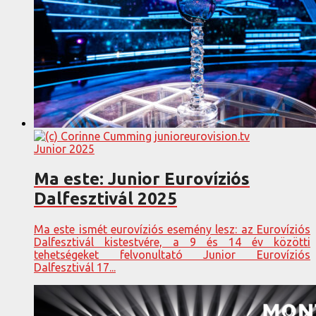
Junior 2025
Ma este: Junior Eurovíziós
Dalfesztivál 2025
Ma este ismét eurovíziós esemény lesz: az Eurovíziós
Dalfesztivál kistestvére, a 9 és 14 év közötti
tehetségeket felvonultató Junior Eurovíziós
Dalfesztivál 17...