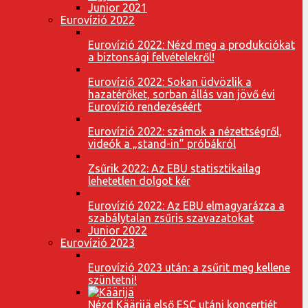
Junior 2021
Eurovízió 2022
Eurovízió 2022: Nézd meg a produkciókat
a biztonsági felvételekről!
Eurovízió 2022: Sokan üdvözlik a
hazatérőket, sorban állás van jövő évi
Eurovízió rendezéséért
Eurovízió 2022: számok a nézettségről,
videók a „stand-in” próbákról
Zsűrik 2022: Az EBU statisztikailag
lehetetlen dolgot kér
Eurovízió 2022: Az EBU elmagyarázza a
szabálytalan zsűris szavazatokat
Junior 2022
Eurovízió 2023
Eurovízió 2023 után: a zsűrit meg kellene
szüntetni!
Nézd Käärijä első ESC utáni koncertjét