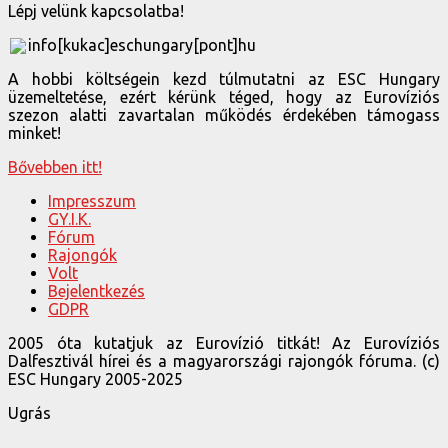
Lépj velünk kapcsolatba!
info[kukac]eschungary[pont]hu
A hobbi költségein kezd túlmutatni az ESC Hungary
üzemeltetése, ezért kérünk téged, hogy az Eurovíziós
szezon alatti zavartalan működés érdekében támogass
minket!
Bővebben itt!
Impresszum
GY.I.K.
Fórum
Rajongók
Volt
Bejelentkezés
GDPR
2005 óta kutatjuk az Eurovízió titkát! Az Eurovíziós
Dalfesztivál hírei és a magyarországi rajongók fóruma. (c)
ESC Hungary 2005-2025
Ugrás