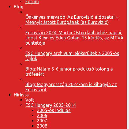
Fórum
Blog
Önkényes mérvadó: Az Eurovízió áldozatai –
Mennyit ártott Európának (az Eurovízió)
Eurovízió 2024: Martin Österdahl nehéz napjai,
Joost Klein és Eden Golan, 15 kérdés, az MTVA
büntetője
ESC Hungary archivum: előkerültek a 2005-ös
fájlok
Blog: Nálam 5-6 junior produkció tolong a
trófeáért
Blog: Magyarország 2024-ben is kihagyja az
Eurovíziót
Hírlista
Volt
ESC Hungary 2005-2014
2005-ös indulás
2006
2007
2008