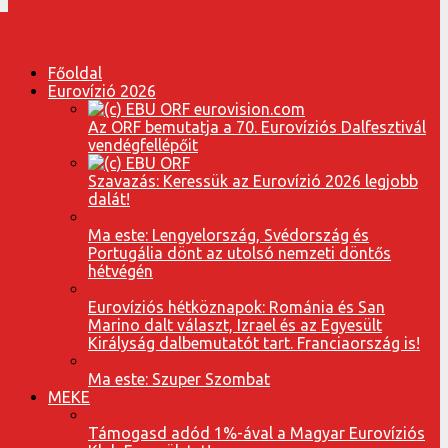
Főoldal
Eurovízió 2026
Az ORF bemutatja a 70. Eurovíziós Dalfesztivál
vendégfellépőit
Szavazás: Keressük az Eurovízió 2026 legjobb
dalát!
Ma este: Lengyelország, Svédország és
Portugália dönt az utolsó nemzeti döntős
hétvégén
Eurovíziós hétköznapok: Románia és San
Marino dalt választ, Izrael és az Egyesült
Királyság dalbemutatót tart. Franciaország is!
Ma este: Szuper Szombat
MEKE
Támogasd adód 1%-ával a Magyar Eurovíziós