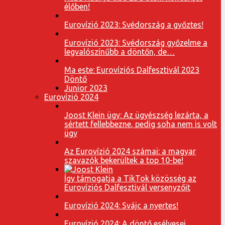
élőben!
Eurovízió 2023: Svédország a győztes!
Eurovízió 2023: Svédország győzelme a
legvalószínűbb a döntőn, de…
Ma este: Eurovíziós Dalfesztivál 2023
Döntő
Junior 2023
Eurovízió 2024
Joost Klein ügy: Az ügyészség lezárta, a
sértett fellebbezne, pedig soha nem is volt
ügy
Az Eurovízió 2024 számai: a magyar
szavazók bekerültek a top 10-be!
Így támogatja a TikTok közösség az
Eurovíziós Dalfesztivál versenyzőit
Eurovízió 2024: Svájc a nyertes!
Eurovízió 2024: A döntő esélyesei