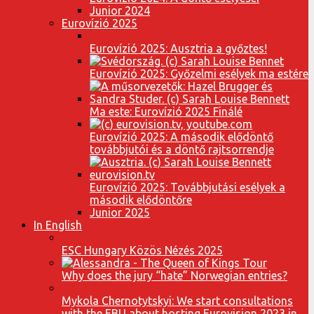
Junior 2024
Eurovízió 2025
Eurovízió 2025: Ausztria a győztes!
Eurovízió 2025: Győzelmi esélyek ma estére
Ma este: Eurovízió 2025 Finálé
Eurovízió 2025: A második elődöntő
továbbjutói és a döntő rajtsorrendje
Eurovízió 2025: Továbbjutási esélyek a
második elődöntőre
Junior 2025
In English
ESC Hungary Közös Nézés 2025
Why does the jury “hate” Norwegian entries?
Mykola Chernotytskyi: We start consultations
with the EBU about hosting Eurovision 2023 in