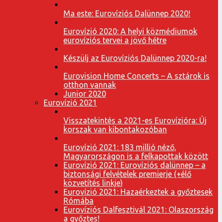
Ma este: Eurovíziós Dalünnep 2020!
Eurovízió 2020: A helyi közmédiumok
eurovíziós tervei a jövő hétre
Készülj az Eurovíziós Dalünnep 2020-ra!
Eurovision Home Concerts – A sztárok is
otthon vannak
Junior 2020
Eurovízió 2021
Visszatekintés a 2021-es Eurovízióra: Új
korszak van kibontakozóban
Eurovízió 2021: 183 millió néző,
Magyarországon is a felkapottak között
Eurovízió 2021: Eurovíziós dalünnep – a
biztonsági felvételek premierje (+élő
közvetítés linkje)
Eurovízió 2021: Hazaérkeztek a győztesek
Rómába
Eurovíziós Dalfesztivál 2021: Olaszország
a győztes!