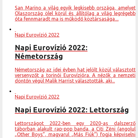
San Marino a világ egyik legkisebb országa, amelyet
Olaszország ölel körül és állítólag a világ legrégebb
óta fennmaradt ma is működő köztársasága....
Napi Eurovízió 2022
Napi Eurovízió 2022:
Németország
Németország az idei évben hat jelölt közül választott
versenyzőt a torinói Eurovízióra. A nézők a nemzeti
döntőn végül Malik Harrist választották, aki...
Napi Eurovízió 2022
Napi Eurovízió 2022: Lettország
Lettországot 2022-ben egy 2020-as dalszerző
táborban alakult rap-pop banda, a Citi Zēni (angolul
„Other Boys”, magyarul „Más Fiúk”) fogja képviselni