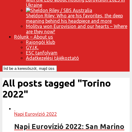
Ukraine
Sheldon Riley: Who are his favorites, the deep
meaning behind his headpiece and more
Molitva won Eurovision and our hearts – Where
are they now?
Rólunk – About us
Rajongói klub
GY.I.K.
ESC tanfolyam
Adatkezelési tájékoztató
All posts tagged "Torino
2022"
Napi Eurovízió 2022
Napi Eurovízió 2022: San Marino