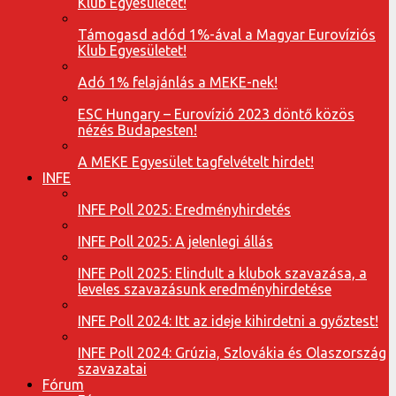
Klub Egyesületet!
Támogasd adód 1%-ával a Magyar Eurovíziós
Klub Egyesületet!
Adó 1% felajánlás a MEKE-nek!
ESC Hungary – Eurovízió 2023 döntő közös
nézés Budapesten!
A MEKE Egyesület tagfelvételt hirdet!
INFE
INFE Poll 2025: Eredményhirdetés
INFE Poll 2025: A jelenlegi állás
INFE Poll 2025: Elindult a klubok szavazása, a
leveles szavazásunk eredményhirdetése
INFE Poll 2024: Itt az ideje kihirdetni a győztest!
INFE Poll 2024: Grúzia, Szlovákia és Olaszország
szavazatai
Fórum