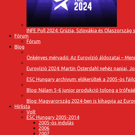
INFE Poll 2024: Grúzia, Szlovákia és Olaszország 
Fórum
Fórum
Blog
Önkényes mérvadó: Az Eurovízió áldozatai – Menn
Eurovízió 2024: Martin Österdahl nehéz napjai, J
ESC Hungary archivum: előkerültek a 2005-ös fájl
Blog: Nálam 5-6 junior produkció tolong a trófeáé
Blog: Magyarország 2024-ben is kihagyja az Eurov
Hírlista
Volt
ESC Hungary 2005-2014
2005-ös indulás
2006
2007