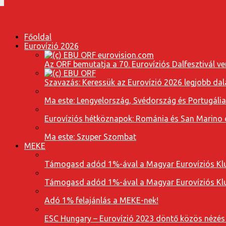
Főoldal
Eurovízió 2026
Az ORF bemutatja a 70. Eurovíziós Dalfesztivál ve
Szavazás: Keressük az Eurovízió 2026 legjobb dal
Ma este: Lengyelország, Svédország és Portugáli
Eurovíziós hétköznapok: Románia és San Marino dal
Ma este: Szuper Szombat
MEKE
Támogasd adód 1%-ával a Magyar Eurovíziós Klu
Támogasd adód 1%-ával a Magyar Eurovíziós Klu
Adó 1% felajánlás a MEKE-nek!
ESC Hungary – Eurovízió 2023 döntő közös nézés