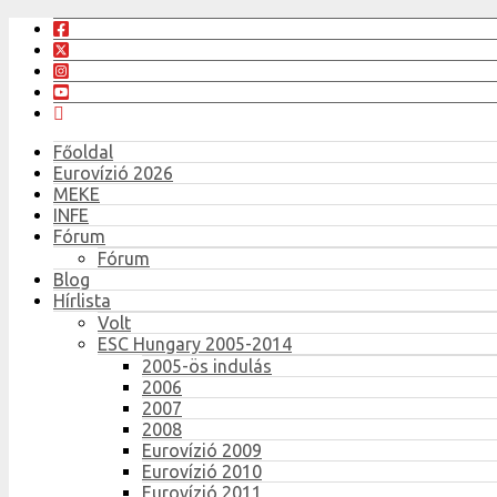
Főoldal
Eurovízió 2026
MEKE
INFE
Fórum
Fórum
Blog
Hírlista
Volt
ESC Hungary 2005-2014
2005-ös indulás
2006
2007
2008
Eurovízió 2009
Eurovízió 2010
Eurovízió 2011