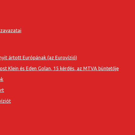
szavazatai
yit ártott Európának (az Eurovízió)
oost Klein és Eden Golan, 15 kérdés, az MTVA büntetője
ok
rt
íziót