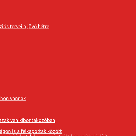
iós tervei a jövő hétre
tthon vannak
orszak van kibontakozóban
ágon is a felkapottak között