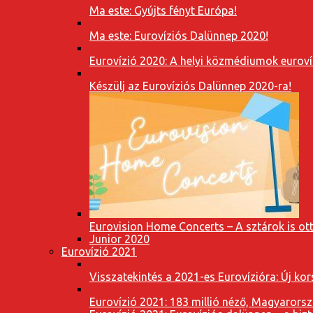
Ma este: Gyújts fényt Európa!
Ma este: Eurovíziós Dalünnep 2020!
Eurovízió 2020: A helyi közmédiumok eurovíz
Készülj az Eurovíziós Dalünnep 2020-ra!
Eurovision Home Concerts – A sztárok is o
Junior 2020
Eurovízió 2021
Visszatekintés a 2021-es Eurovízióra: Új k
Eurovízió 2021: 183 millió néző, Magyarorsz