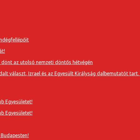
ndégfellépőit
át!
a dönt az utolsó nemzeti döntős hétvégén
t választ, Izrael és az Egyesült Királyság dalbemutatót tart. 
b Egyesületet!
b Egyesületet!
 Budapesten!