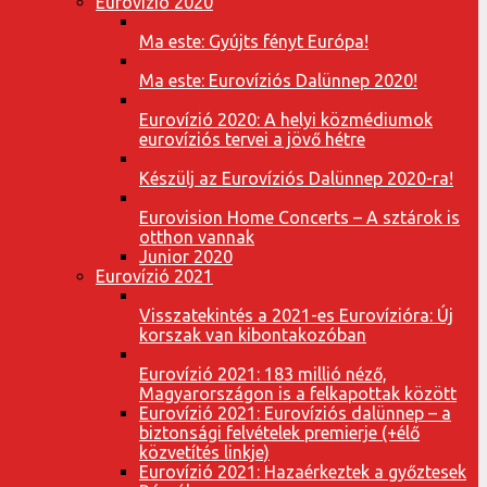
Eurovízió 2020
Ma este: Gyújts fényt Európa!
Ma este: Eurovíziós Dalünnep 2020!
Eurovízió 2020: A helyi közmédiumok
eurovíziós tervei a jövő hétre
Készülj az Eurovíziós Dalünnep 2020-ra!
Eurovision Home Concerts – A sztárok is
otthon vannak
Junior 2020
Eurovízió 2021
Visszatekintés a 2021-es Eurovízióra: Új
korszak van kibontakozóban
Eurovízió 2021: 183 millió néző,
Magyarországon is a felkapottak között
Eurovízió 2021: Eurovíziós dalünnep – a
biztonsági felvételek premierje (+élő
közvetítés linkje)
Eurovízió 2021: Hazaérkeztek a győztesek