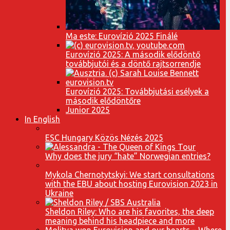
Ma este: Eurovízió 2025 Finálé
Eurovízió 2025: A második elődöntő
továbbjutói és a döntő rajtsorrendje
Eurovízió 2025: Továbbjutási esélyek a
második elődöntőre
Junior 2025
In English
ESC Hungary Közös Nézés 2025
Why does the jury “hate” Norwegian entries?
Mykola Chernotytskyi: We start consultations
with the EBU about hosting Eurovision 2023 in
Ukraine
Sheldon Riley: Who are his favorites, the deep
meaning behind his headpiece and more
Molitva won Eurovision and our hearts – Where