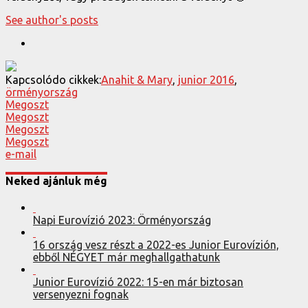
See author's posts
Kapcsolódo cikkek:
Anahit & Mary
,
junior 2016
,
örményország
Megoszt
Megoszt
Megoszt
Megoszt
e-mail
Neked ajánluk még
Napi Eurovízió 2023: Örményország
16 ország vesz részt a 2022-es Junior Eurovízión,
ebből NÉGYET már meghallgathatunk
Junior Eurovízió 2022: 15-en már biztosan
versenyezni fognak