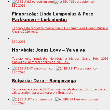
ESC 2026
Finnország: Linda Lampenius & Pete
Parkkonen – Liekinheitin
Tegnap este rendezte meg a finn YLE közmédia az Uuden Musiikin
Kilpailu 2026 nevű...
ESC 2026
Norvégia: Jonas Lovv – Ya ya ya
Tegnap este rendezte Norvégia a Melodi Grand Prix 2026
elnevezésű nemzeti döntőjét a 2026-os...
ESC 2026
Bulgária: Dara – Bangaranga
Tegnap este a bolgár BNT közmédia dalválasztó műsort rendezett
választottjuk, Dara számára. A válogatási...
ESC 2026