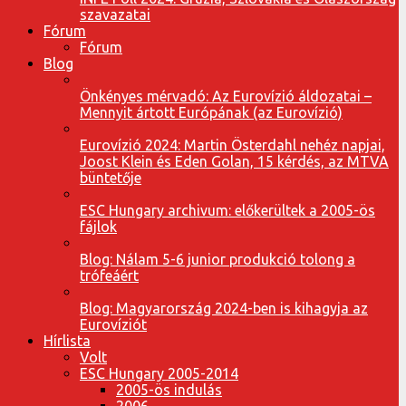
szavazatai
Fórum
Fórum
Blog
Önkényes mérvadó: Az Eurovízió áldozatai –
Mennyit ártott Európának (az Eurovízió)
Eurovízió 2024: Martin Österdahl nehéz napjai,
Joost Klein és Eden Golan, 15 kérdés, az MTVA
büntetője
ESC Hungary archivum: előkerültek a 2005-ös
fájlok
Blog: Nálam 5-6 junior produkció tolong a
trófeáért
Blog: Magyarország 2024-ben is kihagyja az
Eurovíziót
Hírlista
Volt
ESC Hungary 2005-2014
2005-ös indulás
2006