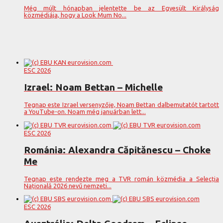
Még múlt hónapban jelentette be az Egyesült Királyság
közmédiája, hogy a Look Mum No...
ESC 2026
Izrael: Noam Bettan – Michelle
Tegnap este Izrael versenyzője, Noam Bettan dalbemutatót tartott
a YouTube-on. Noam még januárban lett...
ESC 2026
Románia: Alexandra Căpitănescu – Choke
Me
Tegnap este rendezte meg a TVR román közmédia a Selecția
Națională 2026 nevű nemzeti...
ESC 2026