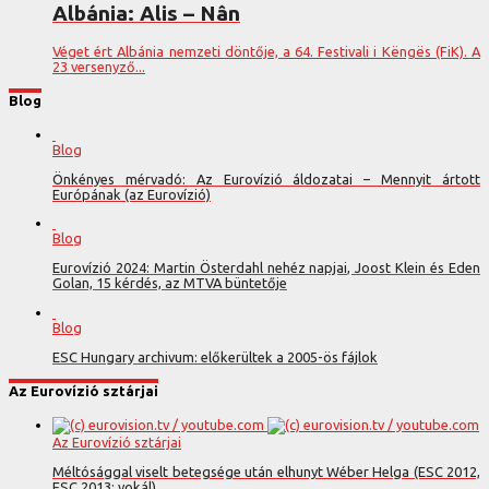
Albánia: Alis – Nân
Véget ért Albánia nemzeti döntője, a 64. Festivali i Këngës (FiK). A
23 versenyző...
Blog
Blog
Önkényes mérvadó: Az Eurovízió áldozatai – Mennyit ártott
Európának (az Eurovízió)
Blog
Eurovízió 2024: Martin Österdahl nehéz napjai, Joost Klein és Eden
Golan, 15 kérdés, az MTVA büntetője
Blog
ESC Hungary archivum: előkerültek a 2005-ös fájlok
Az Eurovízió sztárjai
Az Eurovízió sztárjai
Méltósággal viselt betegsége után elhunyt Wéber Helga (ESC 2012,
ESC 2013; vokál)