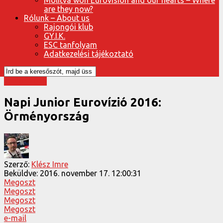
are they now?
Rólunk – About us
Rajongói klub
GY.I.K.
ESC tanfolyam
Adatkezelési tájékoztató
Junior 2016
Napi Junior Eurovízió 2016:
Örményország
Szerző:
Klész Imre
Beküldve:
2016. november 17. 12:00:31
Megoszt
Megoszt
Megoszt
Megoszt
e-mail