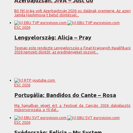
Azerbajdzsán: JIVA – Just Go
Bő fél órája volt Azerbajdzsán 2026-os dalának premierje. Az azeri
Jamila Hashimova-t belső döntéssel...
ESC 2026
Lengyelország: Alicja – Pray
Tegnap este rendezte Lengyelország a Finał Krajowych Kwalifikacji
2026 nemzeti döntőt, az eredményeket viszont...
ESC 2026
Portugália: Bandidos do Cante – Rosa
Ma hajnalban véget ért a Festival da Canção 2026 dalválasztó
műsorsorozata. a 10 dal...
ESC 2026
Svédország: Felicia – My System