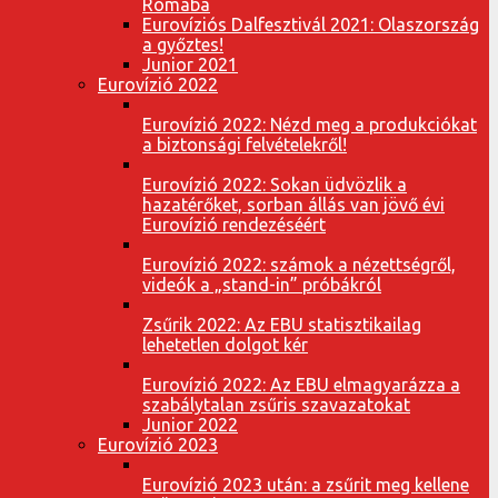
Rómába
Eurovíziós Dalfesztivál 2021: Olaszország
a győztes!
Junior 2021
Eurovízió 2022
Eurovízió 2022: Nézd meg a produkciókat
a biztonsági felvételekről!
Eurovízió 2022: Sokan üdvözlik a
hazatérőket, sorban állás van jövő évi
Eurovízió rendezéséért
Eurovízió 2022: számok a nézettségről,
videók a „stand-in” próbákról
Zsűrik 2022: Az EBU statisztikailag
lehetetlen dolgot kér
Eurovízió 2022: Az EBU elmagyarázza a
szabálytalan zsűris szavazatokat
Junior 2022
Eurovízió 2023
Eurovízió 2023 után: a zsűrit meg kellene