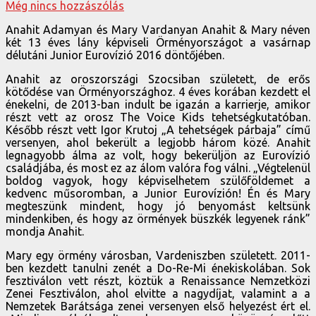
Még nincs hozzászólás
Anahit Adamyan és Mary Vardanyan Anahit & Mary néven
két 13 éves lány képviseli Örményországot a vasárnap
délutáni Junior Eurovízió 2016 döntőjében.
Anahit az oroszországi Szocsiban született, de erős
kötődése van Örményországhoz. 4 éves korában kezdett el
énekelni, de 2013-ban indult be igazán a karrierje, amikor
részt vett az orosz The Voice Kids tehetségkutatóban.
Később részt vett Igor Krutoj „A tehetségek párbaja” című
versenyen, ahol bekerült a legjobb három közé. Anahit
legnagyobb álma az volt, hogy bekerüljön az Eurovízió
családjába, és most ez az álom valóra fog válni. „Végtelenül
boldog vagyok, hogy képviselhetem szülőföldemet a
kedvenc műsoromban, a Junior Eurovízión! Én és Mary
megteszünk mindent, hogy jó benyomást keltsünk
mindenkiben, és hogy az örmények büszkék legyenek ránk”
mondja Anahit.
Mary egy örmény városban, Vardeniszben született. 2011-
ben kezdett tanulni zenét a Do-Re-Mi énekiskolában. Sok
fesztiválon vett részt, köztük a Renaissance Nemzetközi
Zenei Fesztiválon, ahol elvitte a nagydíjat, valamint a a
Nemzetek Barátsága zenei versenyen első helyezést ért el.