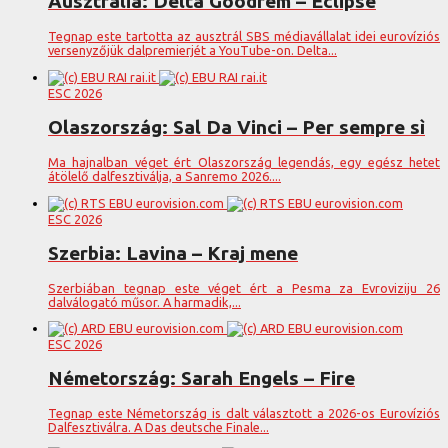
Ausztrália: Delta Goodrem – Eclipse
Tegnap este tartotta az ausztrál SBS médiavállalat idei eurovíziós
versenyzőjük dalpremierjét a YouTube-on. Delta...
ESC 2026
Olaszország: Sal Da Vinci – Per sempre sì
Ma hajnalban véget ért Olaszország legendás, egy egész hetet
átölelő dalfesztiválja, a Sanremo 2026....
ESC 2026
Szerbia: Lavina – Kraj mene
Szerbiában tegnap este véget ért a Pesma za Evroviziju 26
dalválogató műsor. A harmadik,...
ESC 2026
Németország: Sarah Engels – Fire
Tegnap este Németország is dalt választott a 2026-os Eurovíziós
Dalfesztiválra. A Das deutsche Finale...