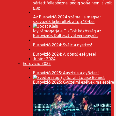
sértett fellebbezne, pedig soha nem is volt
ügy
Az Eurovízió 2024 számai: a magyar
szavazók bekerültek a top 10-be!
Így támogatja a TikTok közösség az
Eurovíziós Dalfesztivál versenyzőit
Eurovízió 2024: Svájc a nyertes!
Eurovízió 2024: A döntő esélyesei
Junior 2024
Eurovízió 2025
Eurovízió 2025: Ausztria a győztes!
Eurovízió 2025: Győzelmi esélyek ma estére