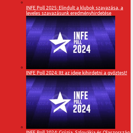
INFE Poll 2025: Elindult a klubok szavazása, a
leveles szavazásunk eredményhirdetése
INFE Poll 2024: Itt az ideje kihirdetni a győztest!
INFE Poll 2024: Grúzia, Szlovákia és Olaszország