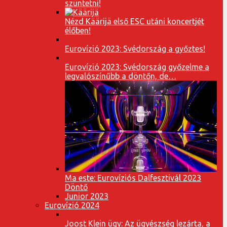
szüntetni!
Nézd Käärijä első ESC utáni koncertjét
élőben!
Eurovízió 2023: Svédország a győztes!
Eurovízió 2023: Svédország győzelme a
legvalószínűbb a döntőn, de…
Ma este: Eurovíziós Dalfesztivál 2023
Döntő
Junior 2023
Eurovízió 2024
Joost Klein ügy: Az ügyészség lezárta, a