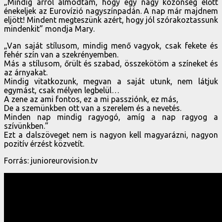
„Mindig arról álmodtam, hogy egy nagy közönség előtt
énekeljek az Eurovízió nagyszínpadán. A nap már majdnem
eljött! Mindent megteszünk azért, hogy jól szórakoztassunk
mindenkit” mondja Mary.
„Van saját stílusom, mindig menő vagyok, csak fekete és
fehér szín van a szekrényemben.
Más a stílusom, őrült és szabad, összekötöm a színeket és
az árnyakat.
Mindig vitatkozunk, megvan a saját utunk, nem látjuk
egymást, csak mélyen legbelül…
A zene az ami fontos, ez a mi passziónk, ez más,
De a szemünkben ott van a szerelem és a nevetés.
Minden nap mindig ragyogó, amíg a nap ragyog a
szívünkben.”
Ezt a dalszöveget nem is nagyon kell magyarázni, nagyon
pozitív érzést közvetít.
Forrás: junioreurovision.tv