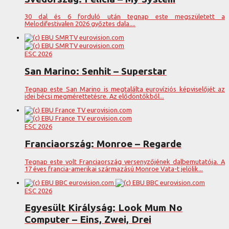
30 dal és 6 forduló után tegnap este megszületett a
Melodifestivalen 2026 győztes dala....
ESC 2026
San Marino: Senhit – Superstar
Tegnap este San Marino is megtalálta eurovíziós képviselőjét az
idei bécsi megmérettetésre. Az elődöntőkből...
ESC 2026
Franciaország: Monroe – Regarde
Tegnap este volt Franciaország versenyzőjének dalbemutatója. A
17 éves francia-amerikai származású Monroe Vata-t jelölik...
ESC 2026
Egyesült Királyság: Look Mum No
Computer – Eins, Zwei, Drei