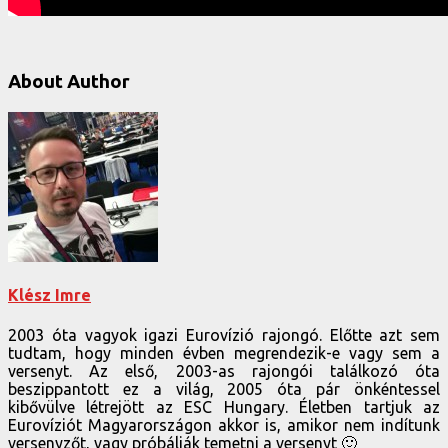
About Author
Klész Imre
2003 óta vagyok igazi Eurovízió rajongó. Előtte azt sem
tudtam, hogy minden évben megrendezik-e vagy sem a
versenyt. Az első, 2003-as rajongói találkozó óta
beszippantott ez a világ, 2005 óta pár önkéntessel
kibővülve létrejött az ESC Hungary. Életben tartjuk az
Eurovíziót Magyarországon akkor is, amikor nem indítunk
versenyzőt, vagy próbálják temetni a versenyt 🙂