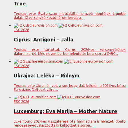
True
Tegnap este Észtország megtalálta nemzeti döntőjük legjobb
dalát. 12 versenyző közül három került a...
ESC 2026
Ciprus: Antigoni – Jalla
Tegnap este tartották Ciprus 2026-os versenyzőjének
dalpremierjét. Még novemberben jelentette be a ciprusi CyBC...
ESC 2026
Ukrajna: Leléka – Ridnym
Tegnap este Ukrajnán volt a sor, hogy dalt küldjön a 2026-os bécsi
Eurovíziós Dalfesztiválra....
ESC 2026
Luxemburg: Eva Marija – Mother Nature
Luxemburg 2024-es visszatérése óta harmadjára is nemzeti döntő
rendezésével választotta ki küldöttjét a soron...