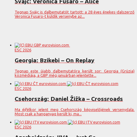
Svájc: Veronica Fusaro – Alice
Tegnap Svájc is dalbemutatót tartott: a 28 éves énekes-dalszerző
Veronica Fusaro-t küldik versenybe az...
ESC 2026
Georgia: Bzikebi – On Replay
Tegnap este újabb dalbemutatóra került sor: Georgia (Grúzia)
közmédiája, a GBP még januárban jelentette...
ESC 2026
Csehország: Daniel Žižka – Crossroads
Ma éjfélkor jelent meg Csehország képviselőjének versenydala.
Most csak a hanganyag került ki, ma...
ESC 2026