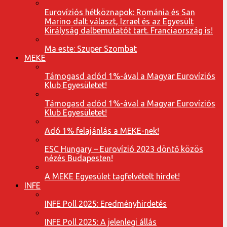
Eurovíziós hétköznapok: Románia és San
Marino dalt választ, Izrael és az Egyesült
Királyság dalbemutatót tart. Franciaország is!
Ma este: Szuper Szombat
MEKE
Támogasd adód 1%-ával a Magyar Eurovíziós
Klub Egyesületet!
Támogasd adód 1%-ával a Magyar Eurovíziós
Klub Egyesületet!
Adó 1% felajánlás a MEKE-nek!
ESC Hungary – Eurovízió 2023 döntő közös
nézés Budapesten!
A MEKE Egyesület tagfelvételt hirdet!
INFE
INFE Poll 2025: Eredményhirdetés
INFE Poll 2025: A jelenlegi állás