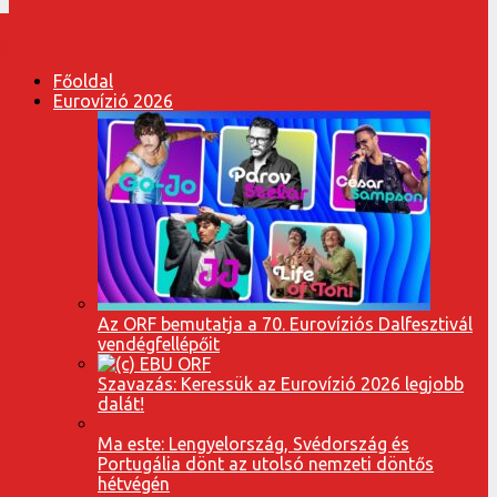
Főoldal
Eurovízió 2026
Az ORF bemutatja a 70. Eurovíziós Dalfesztivál
vendégfellépőit
Szavazás: Keressük az Eurovízió 2026 legjobb
dalát!
Ma este: Lengyelország, Svédország és
Portugália dönt az utolsó nemzeti döntős
hétvégén