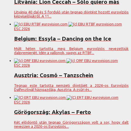
Litvánia: Lion Ceccah – Sólo quiero más
Litvánia 40 dal és 5 forduló után tegnap döntést hozott eurovíziós
képviselőjükről. A 11...
ESC 2026
Belgium: Essyla – Dancing on the Ice
Múlt héten tartotta meg Belgium eurovíziós nevezettjük
dalpremierjét. Idén a vallonok, vagyis az RTBF...
ESC 2026
Ausztria: Cosmó – Tanzschein
Tegnap este tartotta nemzeti döntőjét a 2026-os Eurovíziós
Dalfesztivál házigazdája, Ausztria. A zsűri és...
ESC 2026
Görögország: Akylas – Ferto
Két elődöntő után tegnap Görögországon volt a sor, hogy dalt
nevezzen a 2026-os Eurovíziós...