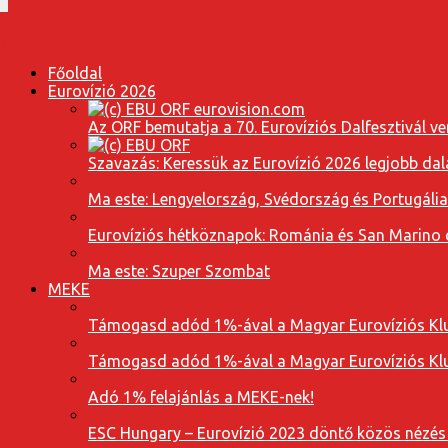
Főoldal
Eurovízió 2026
Az ORF bemutatja a 70. Eurovíziós Dalfesztivál ve
Szavazás: Keressük az Eurovízió 2026 legjobb dal
Ma este: Lengyelország, Svédország és Portugáli
Eurovíziós hétköznapok: Románia és San Marino dal
Ma este: Szuper Szombat
MEKE
Támogasd adód 1%-ával a Magyar Eurovíziós Klu
Támogasd adód 1%-ával a Magyar Eurovíziós Klu
Adó 1% felajánlás a MEKE-nek!
ESC Hungary – Eurovízió 2023 döntő közös nézés