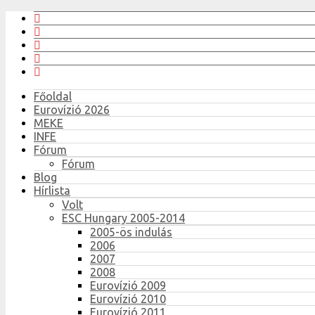
Főoldal
Eurovízió 2026
MEKE
INFE
Fórum
Fórum
Blog
Hírlista
Volt
ESC Hungary 2005-2014
2005-ös indulás
2006
2007
2008
Eurovízió 2009
Eurovízió 2010
Eurovízió 2011