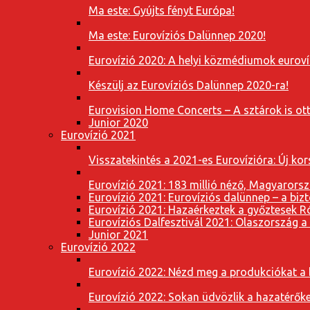
Ma este: Gyújts fényt Európa!
Ma este: Eurovíziós Dalünnep 2020!
Eurovízió 2020: A helyi közmédiumok eurovíz
Készülj az Eurovíziós Dalünnep 2020-ra!
Eurovision Home Concerts – A sztárok is o
Junior 2020
Eurovízió 2021
Visszatekintés a 2021-es Eurovízióra: Új k
Eurovízió 2021: 183 millió néző, Magyarorsz
Eurovízió 2021: Eurovíziós dalünnep – a bizto
Eurovízió 2021: Hazaérkeztek a győztesek 
Eurovíziós Dalfesztivál 2021: Olaszország a
Junior 2021
Eurovízió 2022
Eurovízió 2022: Nézd meg a produkciókat a b
Eurovízió 2022: Sokan üdvözlik a hazatérőket