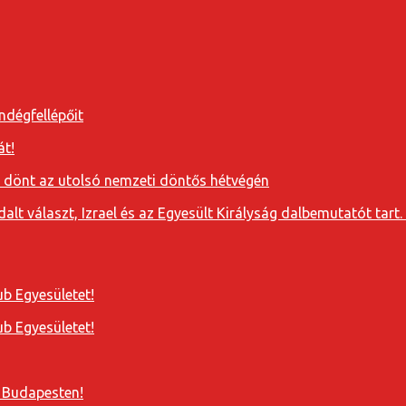
ndégfellépőit
át!
a dönt az utolsó nemzeti döntős hétvégén
t választ, Izrael és az Egyesült Királyság dalbemutatót tart. 
b Egyesületet!
b Egyesületet!
 Budapesten!