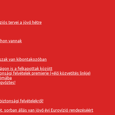
iós tervei a jövő hétre
tthon vannak
orszak van kibontakozóban
ágon is a felkapottak között
nsági felvételek premierje (+élő közvetítés linkje)
Rómába
 győztes!
iztonsági felvételekről!
, sorban állás van jövő évi Eurovízió rendezéséért