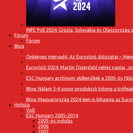
INFE Poll 2024: Grúzia, Szlovákia és Olaszország 
Fórum
Fórum
Blog
Önkényes mérvadó: Az Eurovízió áldozatai – Menn
Eurovízió 2024: Martin Österdahl nehéz napjai, J
ESC Hungary archivum: előkerültek a 2005-ös fájl
Blog: Nálam 5-6 junior produkció tolong a trófeáé
Blog: Magyarország 2024-ben is kihagyja az Eurov
Hírlista
Volt
ESC Hungary 2005-2014
2005-ös indulás
2006
2007