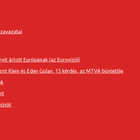
szavazatai
yit ártott Európának (az Eurovízió)
oost Klein és Eden Golan, 15 kérdés, az MTVA büntetője
ok
rt
íziót