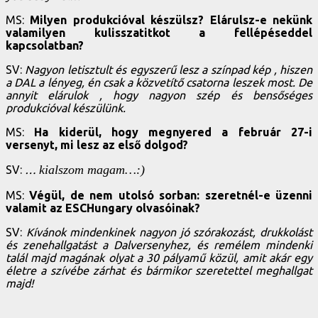
MS:
Milyen produkcióval készülsz? Elárulsz-e nekünk
valamilyen kulisszatitkot a fellépéseddel
kapcsolatban?
SV:
Nagyon letisztult és egyszerű lesz a színpad kép , hiszen
a DAL a lényeg, én csak a közvetítő csatorna leszek most. De
annyit elárulok , hogy nagyon szép és bensőséges
produkcióval készülünk.
MS:
Ha kiderül, hogy megnyered a február 27-i
versenyt, mi lesz az első dolgod?
kialszom magam…:)
SV:
…
MS:
Végül, de nem utolsó sorban: szeretnél-e üzenni
valamit az ESCHungary olvasóinak?
SV:
Kívánok mindenkinek nagyon jó szórakozást, drukkolást
és zenehallgatást a Dalversenyhez, és remélem mindenki
talál majd magának olyat a 30 pályamű közül, amit akár egy
életre a szívébe zárhat és bármikor szeretettel meghallgat
majd!