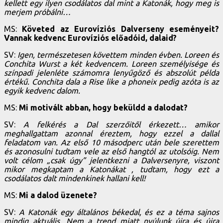
kellett egy ilyen csodálatos dal mint a Katonák, hogy meg is
merjem próbálni…
MS:
Követed az Eurovíziós Dalverseny eseményeit?
Vannak kedvenc Eurovíziós előadóid, dalaid?
SV:
Igen, természetesen követtem minden évben. Loreen és
Conchita Wurst a két kedvencem. Loreen személyisége és
színpadi jelenléte számomra lenyűgöző és abszolút példa
értékű. Conchita dala a Rise like a phoneix pedig azóta is az
egyik kedvenc dalom.
MS:
Mi motivált abban, hogy beküldd a dalodat?
SV:
A felkérés a Dal szerzőitől érkezett… amikor
meghallgattam azonnal éreztem, hogy ezzel a dallal
feladatom van. Az első 10 másodperc után bele szerettem
és azonosulni tudtam vele az első hangtól az utolsóig. Nem
volt célom „csak úgy” jelentkezni a Dalversenyre, viszont
mikor megkaptam a Katonákat , tudtam, hogy ezt a
csodálatos dalt mindenkinek hallani kell!
MS:
Mi a dalod üzenete?
SV:
A Katonák egy általános békedal, és ez a téma sajnos
mindig aktuális. Nem a trend miatt nyúlunk újra és újra