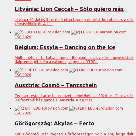
Litvánia: Lion Ceccah – Sólo quiero más
Litvánia 40 dal és 5 forduló után tegnap döntést hozott eurovíziós
képviselőjükről. A 11...
ESC 2026
Belgium: Essyla – Dancing on the Ice
Múlt héten tartotta meg Belgium eurovíziós nevezettjük
dalpremierjét. Idén a vallonok, vagyis az RTBF...
ESC 2026
Ausztria: Cosmó – Tanzschein
Tegnap este tartotta nemzeti döntőjét a 2026-os Eurovíziós
Dalfesztivál házigazdája, Ausztria. A zsűri és...
ESC 2026
Görögország: Akylas – Ferto
Két elődöntő után tegnap Görögországon volt a sor, hogy dalt