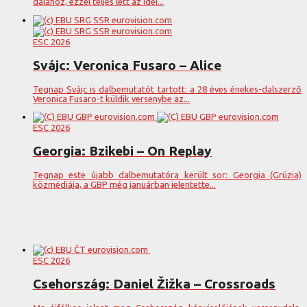
dalához, ezzel teljes lett az idei...
ESC 2026
Svájc: Veronica Fusaro – Alice
Tegnap Svájc is dalbemutatót tartott: a 28 éves énekes-dalszerző
Veronica Fusaro-t küldik versenybe az...
ESC 2026
Georgia: Bzikebi – On Replay
Tegnap este újabb dalbemutatóra került sor: Georgia (Grúzia)
közmédiája, a GBP még januárban jelentette...
ESC 2026
Csehország: Daniel Žižka – Crossroads