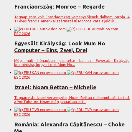
Franciaország: Monroe – Regarde
Tegnap este volt Franciaország versenyzőjének dalbemutatója. A
17 éves francia-amerikai származású Monroe Vata-t jelölik...
ESC 2026
Egyesült Királyság: Look Mum No
Computer – Eins, Zwei, Drei
Még múlt hónapban jelentette be az Egyesült Királyság
közmédiája, hogy a Look Mum No...
ESC 2026
Izrael: Noam Bettan – Michelle
Tegnap este Izrael versenyzője, Noam Bettan dalbemutatót tartott
a YouTube-on. Noam még januárban lett...
ESC 2026
Románia: Alexandra Căpitănescu – Choke
Me