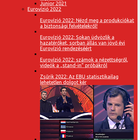
Junior 2021
Eurovízió 2022
Eurovízió 2022: Nézd meg a produkciókat
a biztonsági felvételekről!
Eurovízió 2022: Sokan üdvözlik a
hazatérőket, sorban állás van jövő évi
Eurovízió rendezéséért
Eurovízió 2022: számok a nézettségről,
videók a „stand-in” próbákról
Zsűrik 2022: Az EBU statisztikailag
lehetetlen dolgot kér