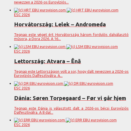
nevezzen a 2026-os Eurovíziós...
ESC 2026
Horvátország: Lelek – Andromeda
Tegnap este véget ért Horvátország három fordulós dalválasztó
műsora, a Dora 2026. A 16...
ESC 2026
Lettország: Atvara – Ēnā
Tegnap este Lettországon volt a sor, hogy dalt nevezzen a 2026-os
Eurovíziós Dalfesztiválra. A...
ESC 2026
Dánia: Søren Torpegaard – Før vi går hjem
Tegnap este Dánia is választott dalt a 2026-os bécsi Eurovíziós
Dalfesztiválra. A 8 dal...
ESC 2026