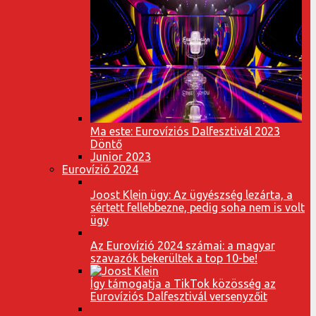
Ma este: Eurovíziós Dalfesztivál 2023
Döntő
Junior 2023
Eurovízió 2024
Joost Klein ügy: Az ügyészség lezárta, a
sértett fellebbezne, pedig soha nem is volt
ügy
Az Eurovízió 2024 számai: a magyar
szavazók bekerültek a top 10-be!
Így támogatja a TikTok közösség az
Eurovíziós Dalfesztivál versenyzőit