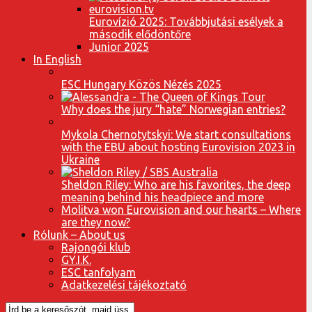
Eurovízió 2025: Továbbjutási esélyek a
második elődöntőre
Junior 2025
In English
ESC Hungary Közös Nézés 2025
Why does the jury “hate” Norwegian entries?
Mykola Chernotytskyi: We start consultations
with the EBU about hosting Eurovision 2023 in
Ukraine
Sheldon Riley: Who are his favorites, the deep
meaning behind his headpiece and more
Molitva won Eurovision and our hearts – Where
are they now?
Rólunk – About us
Rajongói klub
GY.I.K.
ESC tanfolyam
Adatkezelési tájékoztató