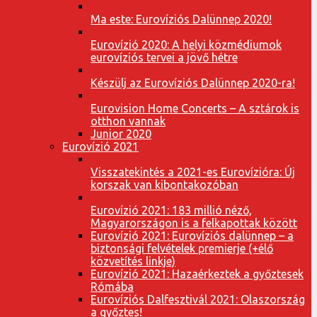
Ma este: Eurovíziós Dalünnep 2020!
Eurovízió 2020: A helyi közmédiumok
eurovíziós tervei a jövő hétre
Készülj az Eurovíziós Dalünnep 2020-ra!
Eurovision Home Concerts – A sztárok is
otthon vannak
Junior 2020
Eurovízió 2021
Visszatekintés a 2021-es Eurovízióra: Új
korszak van kibontakozóban
Eurovízió 2021: 183 millió néző,
Magyarországon is a felkapottak között
Eurovízió 2021: Eurovíziós dalünnep – a
biztonsági felvételek premierje (+élő
közvetítés linkje)
Eurovízió 2021: Hazaérkeztek a győztesek
Rómába
Eurovíziós Dalfesztivál 2021: Olaszország
a győztes!