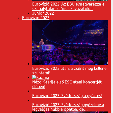
Eurovízió 2022: Az EBU elmagyarázza a
szabálytalan zsűris szavazatokat
Junior 2022
Eurovízió 2023
Eurovízió 2023 után: a zsűrit meg kellene
szüntetni!
Nézd Käärijä első ESC utáni koncertjét
élőben!
Eurovízió 2023: Svédország a győztes!
Eurovízió 2023: Svédország győzelme a
legvalószínűbb a döntőn, de…