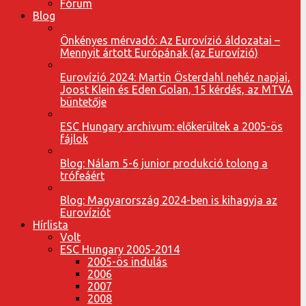
Fórum
Blog
Önkényes mérvadó: Az Eurovízió áldozatai –
Mennyit ártott Európának (az Eurovízió)
Eurovízió 2024: Martin Österdahl nehéz napjai,
Joost Klein és Eden Golan, 15 kérdés, az MTVA
büntetője
ESC Hungary archivum: előkerültek a 2005-ös
fájlok
Blog: Nálam 5-6 junior produkció tolong a
trófeáért
Blog: Magyarország 2024-ben is kihagyja az
Eurovíziót
Hírlista
Volt
ESC Hungary 2005-2014
2005-ös indulás
2006
2007
2008