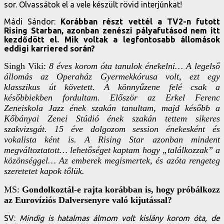
sor. Olvassátok el a vele készült rövid interjúnkat!
Mádi Sándor:
Korábban részt vettél a TV2-n futott
Rising Starban, azonban zenészi pályafutásod nem itt
kezdődött el. Mik voltak a legfontosabb állomások
eddigi karriered során?
Singh Viki:
8 éves korom óta tanulok énekelni… A legelső
állomás az Operaház Gyermekkórusa volt, ezt egy
klasszikus út követett. A könnyűzene felé csak a
későbbiekben fordultam. Először az Erkel Ferenc
Zeneiskola Jazz ének szakán tanultam, majd később a
Kőbányai Zenei Stúdió ének szakán tettem sikeres
szakvizsgát. 15 éve dolgozom session énekesként és
vokalista ként is. A Rising Star azonban mindent
megváltoztatott… lehetőséget kaptam hogy „találkozzak” a
közönséggel… Az emberek megismertek, és azóta rengeteg
szeretetet kapok tőlük.
MS:
Gondolkoztál-e rajta korábban is, hogy próbálkozz
az Eurovíziós Dalversenyre való kijutással?
SV:
Mindig is hatalmas álmom volt kislány korom óta, de