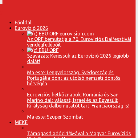
Főoldal
Eurovízió 2026
Az ORF bemutatja a 70. Eurovíziós Dalfesztivál
vendégfellépőit
Szavazás: Keressük az Eurovízió 2026 legjobb
dalát!
Ma este: Lengyelország, Svédország és
Portugália dönt az utolsó nemzeti döntős
hétvégén
Eurovíziós hétköznapok: Románia és San
Marino dalt választ, Izrael és az Egyesült
Királyság dalbemutatót tart. Franciaország is!
Ma este: Szuper Szombat
MEKE
Támogasd adód 1%-ával a Magyar Eurovíziós