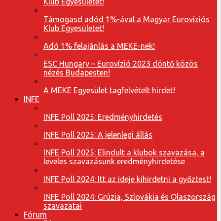
Klub Egyesületet!
Támogasd adód 1%-ával a Magyar Eurovíziós
Klub Egyesületet!
Adó 1% felajánlás a MEKE-nek!
ESC Hungary – Eurovízió 2023 döntő közös
nézés Budapesten!
A MEKE Egyesület tagfelvételt hirdet!
INFE
INFE Poll 2025: Eredményhirdetés
INFE Poll 2025: A jelenlegi állás
INFE Poll 2025: Elindult a klubok szavazása, a
leveles szavazásunk eredményhirdetése
INFE Poll 2024: Itt az ideje kihirdetni a győztest!
INFE Poll 2024: Grúzia, Szlovákia és Olaszország
szavazatai
Fórum