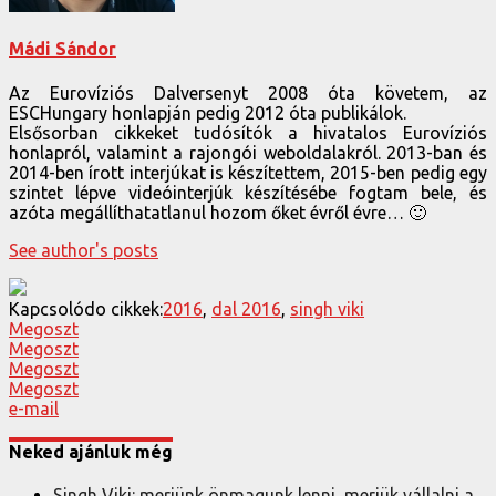
Mádi Sándor
Az Eurovíziós Dalversenyt 2008 óta követem, az
ESCHungary honlapján pedig 2012 óta publikálok.
Elsősorban cikkeket tudósítók a hivatalos Eurovíziós
honlapról, valamint a rajongói weboldalakról. 2013-ban és
2014-ben írott interjúkat is készítettem, 2015-ben pedig egy
szintet lépve videóinterjúk készítésébe fogtam bele, és
azóta megállíthatatlanul hozom őket évről évre… 🙂
See author's posts
Kapcsolódo cikkek:
2016
,
dal 2016
,
singh viki
Megoszt
Megoszt
Megoszt
Megoszt
e-mail
Neked ajánluk még
Singh Viki: merjünk önmagunk lenni, merjük vállalni a