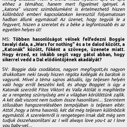
ehhez a témához, hanem mert figyelmet igényel. A
„katona” viszont szimbólumként is értelmezhető hiszen
különböző emberi kapcsolatokon keresztül folyamatosan
hadban állunk egymással! Az üzenet, hogy tegyük le a
fegyvert, hiszen a szeretet és a béke a legfontosabb és az
egyetlen helyes út!
MS:
Többen hasonlóságot vélnek felfedezni Boggie
tavalyi dala, a „Wars for nothing” és a te dalod között, a
„Katonák” között, főként a szövege, üzenete miatt.
Hogy érzed, ez inkább segít vagy gátol abban, hogy
sikerrel vedd a Dal elődöntőjének akadályát?
SV:
Boggie dala csodálatos, nagyon megfogott,és nagyon
drukkoltam neki tavaly hiszen régóta kollégák és barátok is
vagyunk. Mivel a téma sajnos aktuális, így teljesen helyén
való hogy erről beszélni kell, és ahogy Boggiet is úgy a
Katonák szerzőit Fitos Viktort és Valla Attilát is megihlette
az a rengeteg szürnyűség ami a világban körülöttünk zajlik.
A két dalt viszont nem tudom össze hasonlítani… Szerintem
stílusában hangszerelésében tempójában is teljesen eltér.
Attól ,hogy a téma hasonló, két dal még teljesen különbözik
egymástól. A szerelemről is rengetegen írnak dalt még sem
tudjuk összehasonlítani az I will always love you-t az I love
you baby-vel…