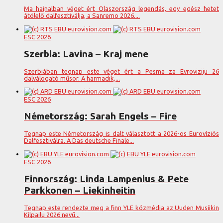
Ma hajnalban véget ért Olaszország legendás, egy egész hetet
átölelő dalfesztiválja, a Sanremo 2026....
ESC 2026
Szerbia: Lavina – Kraj mene
Szerbiában tegnap este véget ért a Pesma za Evroviziju 26
dalválogató műsor. A harmadik,...
ESC 2026
Németország: Sarah Engels – Fire
Tegnap este Németország is dalt választott a 2026-os Eurovíziós
Dalfesztiválra. A Das deutsche Finale...
ESC 2026
Finnország: Linda Lampenius & Pete
Parkkonen – Liekinheitin
Tegnap este rendezte meg a finn YLE közmédia az Uuden Musiikin
Kilpailu 2026 nevű...