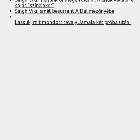
saját “színeinket”
Singh Viki ismét besurrant A Dal mezőnyébe
Lássuk, mit mondott tavaly Jamala két próba után!