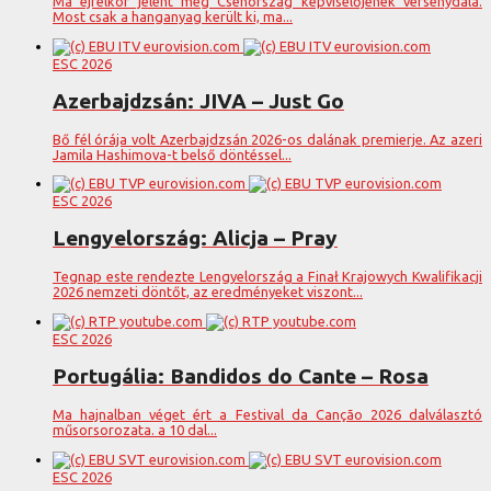
Ma éjfélkor jelent meg Csehország képviselőjének versenydala.
Most csak a hanganyag került ki, ma...
ESC 2026
Azerbajdzsán: JIVA – Just Go
Bő fél órája volt Azerbajdzsán 2026-os dalának premierje. Az azeri
Jamila Hashimova-t belső döntéssel...
ESC 2026
Lengyelország: Alicja – Pray
Tegnap este rendezte Lengyelország a Finał Krajowych Kwalifikacji
2026 nemzeti döntőt, az eredményeket viszont...
ESC 2026
Portugália: Bandidos do Cante – Rosa
Ma hajnalban véget ért a Festival da Canção 2026 dalválasztó
műsorsorozata. a 10 dal...
ESC 2026