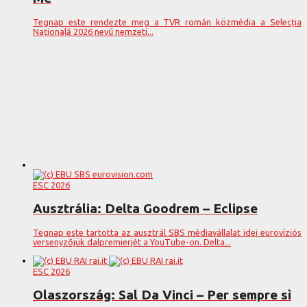
Tegnap este rendezte meg a TVR román közmédia a Selecția
Națională 2026 nevű nemzeti...
ESC 2026
Ausztrália: Delta Goodrem – Eclipse
Tegnap este tartotta az ausztrál SBS médiavállalat idei eurovíziós
versenyzőjük dalpremierjét a YouTube-on. Delta...
ESC 2026
Olaszország: Sal Da Vinci – Per sempre sì