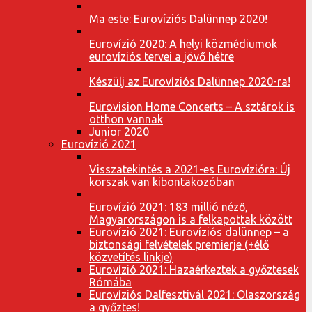
Ma este: Eurovíziós Dalünnep 2020!
Eurovízió 2020: A helyi közmédiumok
eurovíziós tervei a jövő hétre
Készülj az Eurovíziós Dalünnep 2020-ra!
Eurovision Home Concerts – A sztárok is
otthon vannak
Junior 2020
Eurovízió 2021
Visszatekintés a 2021-es Eurovízióra: Új
korszak van kibontakozóban
Eurovízió 2021: 183 millió néző,
Magyarországon is a felkapottak között
Eurovízió 2021: Eurovíziós dalünnep – a
biztonsági felvételek premierje (+élő
közvetítés linkje)
Eurovízió 2021: Hazaérkeztek a győztesek
Rómába
Eurovíziós Dalfesztivál 2021: Olaszország
a győztes!