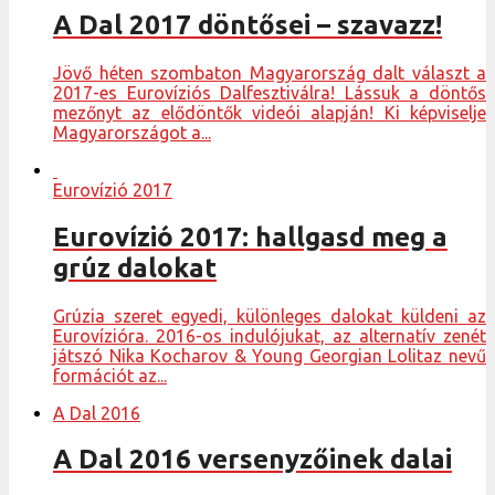
A Dal 2017 döntősei – szavazz!
Jövő héten szombaton Magyarország dalt választ a
2017-es Eurovíziós Dalfesztiválra! Lássuk a döntős
mezőnyt az elődöntők videói alapján! Ki képviselje
Magyarországot a...
Eurovízió 2017
Eurovízió 2017: hallgasd meg a
grúz dalokat
Grúzia szeret egyedi, különleges dalokat küldeni az
Eurovízióra. 2016-os indulójukat, az alternatív zenét
játszó Nika Kocharov & Young Georgian Lolitaz nevű
formációt az...
A Dal 2016
A Dal 2016 versenyzőinek dalai