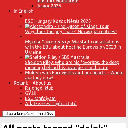
második elődöntőre
Junior 2025
In English
ESC Hungary Közös Nézés 2025
Why does the jury “hate” Norwegian entries?
Mykola Chernotytskyi: We start consultations
with the EBU about hosting Eurovision 2023 in
Ukraine
Sheldon Riley: Who are his favorites, the deep
meaning behind his headpiece and more
Molitva won Eurovision and our hearts – Where
are they now?
Rólunk – About us
Rajongói klub
GY.I.K.
ESC tanfolyam
Adatkezelési tájékoztató