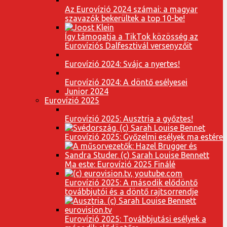
Az Eurovízió 2024 számai: a magyar
szavazók bekerültek a top 10-be!
Így támogatja a TikTok közösség az
Eurovíziós Dalfesztivál versenyzőit
Eurovízió 2024: Svájc a nyertes!
Eurovízió 2024: A döntő esélyesei
Junior 2024
Eurovízió 2025
Eurovízió 2025: Ausztria a győztes!
Eurovízió 2025: Győzelmi esélyek ma estére
Ma este: Eurovízió 2025 Finálé
Eurovízió 2025: A második elődöntő
továbbjutói és a döntő rajtsorrendje
Eurovízió 2025: Továbbjutási esélyek a