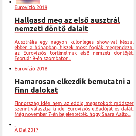
Eurovízió 2019
Hallgasd meg az első ausztrál
nemzeti döntő dalait
Ausztrália egy nagyon különleges show-val készül
ebben a hónapban, hiszek most fogják megrendezni
az Eurovíziós történelmük első nemzeti döntőjét.
Február 9-én szombaton...
Eurovízió 2018
Hamarosan elkezdik bemutatni a
finn dalokat
Finnország idén nem az eddig megszokott módszer
szerint választja ki idei Eurovíziós előadóját és dalát.
Még november 7-én bejelentették, hogy Saara Aalto...
A Dal 2017