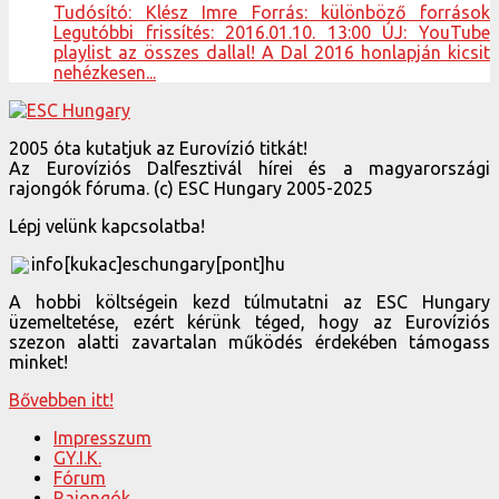
Tudósító: Klész Imre Forrás: különböző források
Legutóbbi frissítés: 2016.01.10. 13:00 ÚJ: YouTube
playlist az összes dallal! A Dal 2016 honlapján kicsit
nehézkesen...
2005 óta kutatjuk az Eurovízió titkát!
Az Eurovíziós Dalfesztivál hírei és a magyarországi
rajongók fóruma. (c) ESC Hungary 2005-2025
Lépj velünk kapcsolatba!
info[kukac]eschungary[pont]hu
A hobbi költségein kezd túlmutatni az ESC Hungary
üzemeltetése, ezért kérünk téged, hogy az Eurovíziós
szezon alatti zavartalan működés érdekében támogass
minket!
Bővebben itt!
Impresszum
GY.I.K.
Fórum
Rajongók