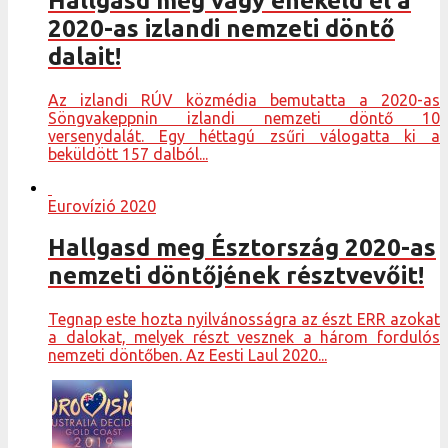
Hallgasd meg vagy énekeld el a
2020-as izlandi nemzeti döntő
dalait!
Az izlandi RÚV közmédia bemutatta a 2020-as
Söngvakeppnin izlandi nemzeti döntő 10
versenydalát. Egy héttagú zsűri válogatta ki a
beküldött 157 dalból...
Eurovízió 2020
Hallgasd meg Észtország 2020-as
nemzeti döntőjének résztvevőit!
Tegnap este hozta nyilvánosságra az észt ERR azokat
a dalokat, melyek részt vesznek a három fordulós
nemzeti döntőben. Az Eesti Laul 2020...