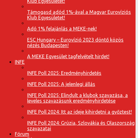
Klub Egyesületet!
Támogasd adód 1%-ával a Magyar Eurovíziós
Klub Egyesületet!
Adó 1% felajánlás a MEKE-nek!
ESC Hungary – Eurovízió 2023 döntő közös
nézés Budapesten!
A MEKE Egyesület tagfelvételt hirdet!
INFE
INFE Poll 2025: Eredményhirdetés
INFE Poll 2025: A jelenlegi állás
INFE Poll 2025: Elindult a klubok szavazása, a
leveles szavazásunk eredményhirdetése
INFE Poll 2024: Itt az ideje kihirdetni a győztest!
INFE Poll 2024: Grúzia, Szlovákia és Olaszország
szavazatai
Fórum