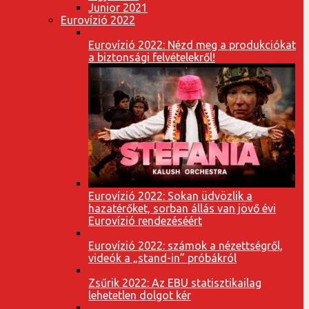
Junior 2021
Eurovízió 2022
Eurovízió 2022: Nézd meg a produkciókat
a biztonsági felvételekről!
Eurovízió 2022: Sokan üdvözlik a
hazatérőket, sorban állás van jövő évi
Eurovízió rendezéséért
Eurovízió 2022: számok a nézettségről,
videók a „stand-in” próbákról
Zsűrik 2022: Az EBU statisztikailag
lehetetlen dolgot kér