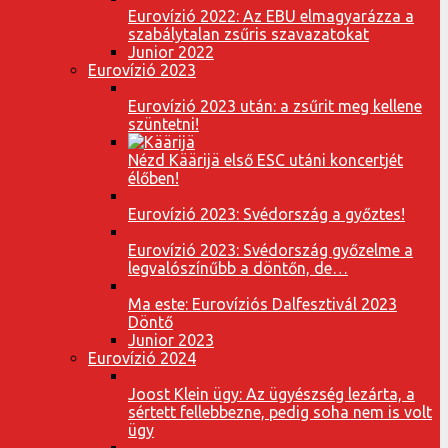
Eurovízió 2022: Az EBU elmagyarázza a
szabálytalan zsűris szavazatokat
Junior 2022
Eurovízió 2023
Eurovízió 2023 után: a zsűrit meg kellene
szüntetni!
Nézd Käärijä első ESC utáni koncertjét
élőben!
Eurovízió 2023: Svédország a győztes!
Eurovízió 2023: Svédország győzelme a
legvalószínűbb a döntőn, de…
Ma este: Eurovíziós Dalfesztivál 2023
Döntő
Junior 2023
Eurovízió 2024
Joost Klein ügy: Az ügyészség lezárta, a
sértett fellebbezne, pedig soha nem is volt
ügy