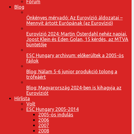
Fórum
Blog
Önkényes mérvadó: Az Eurovízió áldozatai –
Mennyit ártott Európának (az Eurovízió)
Eurovízió 2024: Martin Österdahl nehéz napjai,
Joost Klein és Eden Golan, 15 kérdés, az MTVA
büntetője
ESC Hungary archivum: előkerültek a 2005-ös
fájlok
Blog: Nálam 5-6 junior produkció tolong a
trófeáért
Blog: Magyarország 2024-ben is kihagyja az
Eurovíziót
Hírlista
Volt
ESC Hungary 2005-2014
2005-ös indulás
2006
2007
2008