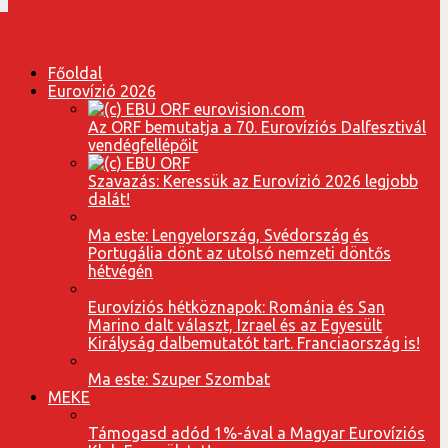
Főoldal
Eurovízió 2026
Az ORF bemutatja a 70. Eurovíziós Dalfesztivál
vendégfellépőit
Szavazás: Keressük az Eurovízió 2026 legjobb
dalát!
Ma este: Lengyelország, Svédország és
Portugália dönt az utolsó nemzeti döntős
hétvégén
Eurovíziós hétköznapok: Románia és San
Marino dalt választ, Izrael és az Egyesült
Királyság dalbemutatót tart. Franciaország is!
Ma este: Szuper Szombat
MEKE
Támogasd adód 1%-ával a Magyar Eurovíziós