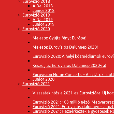
Eurovízió 2018
A Dal 2018
Junior 2018
Eurovízió 2019
A Dal 2019
Junior 2019
Eurovízió 2020
Ma este: Gyújts fényt Európa!
Ma este: Eurovíziós Dalünnep 2020!
Eurovízió 2020: A helyi közmédiumok eurovíz
Készülj az Eurovíziós Dalünnep 2020-ra!
Eurovision Home Concerts – A sztárok is o
Junior 2020
Eurovízió 2021
Visszatekintés a 2021-es Eurovízióra: Új k
Eurovízió 2021: 183 millió néző, Magyarorsz
Eurovízió 2021: Eurovíziós dalünnep – a bizto
Eurovízió 2021: Hazaérkeztek a győztesek 