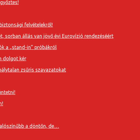
 győztes!
iztonsági felvételekről!
, sorban állás van jövő évi Eurovízió rendezéséért
ók a „stand-in” próbákról
n dolgot kér
álytalan zsűris szavazatokat
ntetni!
n!
valószínűbb a döntőn, de…