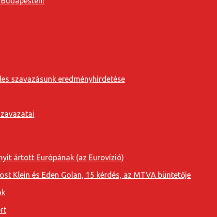
 Budapesten!
eveles szavazásunk eredményhirdetése
szavazatai
yit ártott Európának (az Eurovízió)
oost Klein és Eden Golan, 15 kérdés, az MTVA büntetője
ok
rt