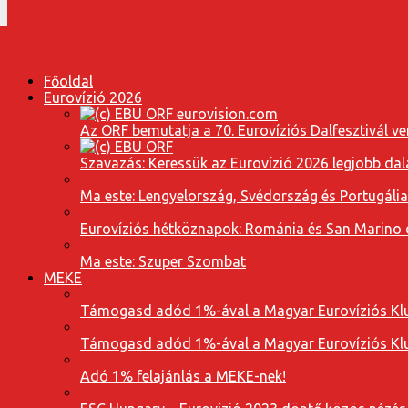
Főoldal
Eurovízió 2026
Az ORF bemutatja a 70. Eurovíziós Dalfesztivál ve
Szavazás: Keressük az Eurovízió 2026 legjobb dal
Ma este: Lengyelország, Svédország és Portugáli
Eurovíziós hétköznapok: Románia és San Marino dal
Ma este: Szuper Szombat
MEKE
Támogasd adód 1%-ával a Magyar Eurovíziós Klu
Támogasd adód 1%-ával a Magyar Eurovíziós Klu
Adó 1% felajánlás a MEKE-nek!