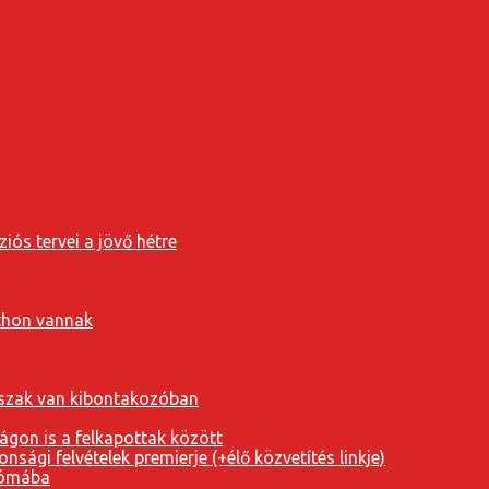
iós tervei a jövő hétre
tthon vannak
orszak van kibontakozóban
ágon is a felkapottak között
nsági felvételek premierje (+élő közvetítés linkje)
Rómába