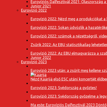
Eurovíziós Dalfesztivál 2021: Olaszország a
Junior 2021
Eurovízió 2022
Eurovízió 2022: Nézd meg a produkciókat a b
Eurovízió 2022: Sokan üdvözlik a hazatérőket
Eurovízió 2022: számok a nézettségről, vide
Zsűrik 2022: Az EBU statisztikailag lehetetle
Eurovízió 2022: Az EBU elmagyarázza a szab
Junior 2022
Eurovízió 2023
Eurovízió 2023 után: a zsűrit meg kellene szü
Nézd Käärijä első ESC utáni koncertjét élőbe
Eurovízió 2023: Svédország a győztes!
Eurovízió 2023: Svédország győzelme a leg
Ma este: Eurovíziós Dalfesztivál 2023 Döntő