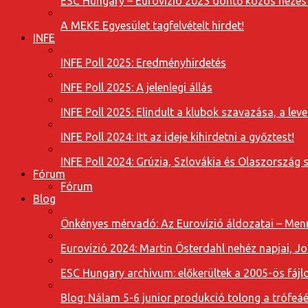
ESC Hungary – Eurovízió 2023 döntő közös nézés
A MEKE Egyesület tagfelvételt hirdet!
INFE
INFE Poll 2025: Eredményhirdetés
INFE Poll 2025: A jelenlegi állás
INFE Poll 2025: Elindult a klubok szavazása, a l
INFE Poll 2024: Itt az ideje kihirdetni a győztest!
INFE Poll 2024: Grúzia, Szlovákia és Olaszország 
Fórum
Fórum
Blog
Önkényes mérvadó: Az Eurovízió áldozatai – Menn
Eurovízió 2024: Martin Österdahl nehéz napjai, J
ESC Hungary archivum: előkerültek a 2005-ös fájl
Blog: Nálam 5-6 junior produkció tolong a trófeáé