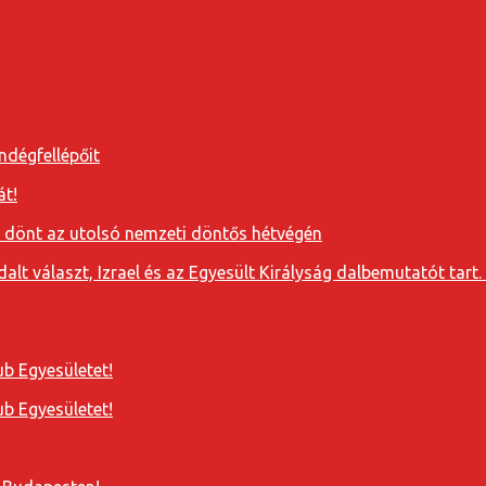
ndégfellépőit
át!
a dönt az utolsó nemzeti döntős hétvégén
t választ, Izrael és az Egyesült Királyság dalbemutatót tart. 
b Egyesületet!
b Egyesületet!