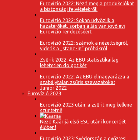
Eurovízió 2022: Nézd meg a produkciókat
a biztonsági felvételekről!
Eurovízió 2022: Sokan üdvözlik a
hazatérőket, sorban állás van jövő évi
Eurovízió rendezéséért
Eurovízió 2022: számok a nézettségről,
videók a „stand-in” próbákról
Zsűrik 2022: Az EBU statisztikailag
lehetetlen dolgot kér
Eurovízió 2022: Az EBU elmagyarázza a
szabálytalan zsűris szavazatokat
Junior 2022
Eurovízió 2023
Eurovízió 2023 után: a zsűrit meg kellene
szüntetni!
Nézd Käärijä első ESC utáni koncertjét
élőben!
Eurovízió 2023: Svédország a győztes!