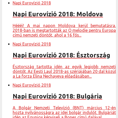
Napi Eurovízió 2018
Napi Eurovízió 2018: Moldova
Héééj! A mai napon Moldova kerül bemutatásra.
2018-ban is megtartották az O melodie pentru Europa
című nemzeti döntőt, ahol a 16 fős...
Napi Eurovízió 2018
Napi Eurovízió 2018: Észtország
Észtország tartotta idén az egyik legjobb nemzeti
döntőt. Az Eesti Laul 2018-as szériájában 20 dal közül
a La forza Elina Nechayeva előadásában...
Napi Eurovízió 2018
Napi Eurovízió 2018: Bulgária
A Bolgár Nemzeti Televízió (BNT) március 12-én
hozta nyilvánosságra az idei bolgár indulót. Bulgáriát
idén az Equniox képviseli a Bones című dalával....