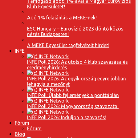
Támogasd adód 1%-ával a Magyar Eurovíziós
Klub Egyesületet!
Adó 1% felajánlás a MEKE-nek!
ESC Hungary – Eurovízió 2023 döntő közös
nézés Budapesten!
A MEKE Egyesület tagfelvételt hirdet!
INFE
INFE Poll 2026: Az utolsó 4 klub szavazása és
eredményhirdetés
INFE Poll 2026: Az egyik ország egyre jobban
lehagyja a mezőnyt
INFE Poll: Újabb fejlemények a ponttáblán
INFE Poll 2026: Magyarország szavazatai
INFE Poll 2026: Induljon a szavazás!
Fórum
Fórum
Blog