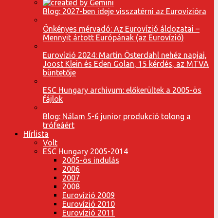
Blog: 2027-ben ideje visszatérni az Eurovízióra
Önkényes mérvadó: Az Eurovízió áldozatai –
Mennyit ártott Európának (az Eurovízió)
Eurovízió 2024: Martin Österdahl nehéz napjai,
Joost Klein és Eden Golan, 15 kérdés, az MTVA
büntetője
ESC Hungary archivum: előkerültek a 2005-ös
fájlok
Blog: Nálam 5-6 junior produkció tolong a
trófeáért
Hírlista
Volt
ESC Hungary 2005-2014
2005-ös indulás
2006
2007
2008
Eurovízió 2009
Eurovízió 2010
Eurovízió 2011