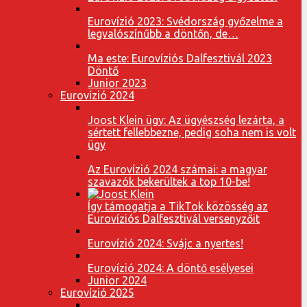
Eurovízió 2023: Svédország győzelme a
legvalószínűbb a döntőn, de…
Ma este: Eurovíziós Dalfesztivál 2023
Döntő
Junior 2023
Eurovízió 2024
Joost Klein ügy: Az ügyészség lezárta, a
sértett fellebbezne, pedig soha nem is volt
ügy
Az Eurovízió 2024 számai: a magyar
szavazók bekerültek a top 10-be!
Így támogatja a TikTok közösség az
Eurovíziós Dalfesztivál versenyzőit
Eurovízió 2024: Svájc a nyertes!
Eurovízió 2024: A döntő esélyesei
Junior 2024
Eurovízió 2025