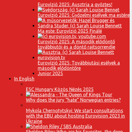
Eurovízió 2025: Ausztria a győztes!
Eurovízió 2025: Győzelmi esélyek ma estére
Ma este: Eurovízió 2025 Finálé
Eurovízió 2025: A második elődöntő
továbbjutói és a döntő rajtsorrendje
Eurovízió 2025: Továbbjutási esélyek a
második elődöntőre
Junior 2025
In English
ESC Hungary Közös Nézés 2025
Why does the jury “hate” Norwegian entries?
Mykola Chernotytskyi: We start consultations
with the EBU about hosting Eurovision 2023 in
Ukraine
Sheldon Riley: Who are his favorites, the deep