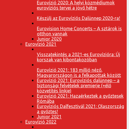
Eurovízió 2020: A helyi közmédiumok
eurovíziós tervei a jövő hétre
Készülj az Eurovíziós Dalünnep 2020-ra!
Eurovision Home Concerts – A sztárok is
otthon vannak
Junior 2020
Eurovízió 2021
Visszatekintés a 2021-es Eurovízióra: Új
korszak van kibontakozóban
Eurovízió 2021: 183 millió néző,
Magyarországon is a felkapottak között
Eurovízió 2021: Eurovíziós dalünnep – a
biztonsági felvételek premierje (+élő
közvetítés linkje)
Eurovízió 2021: Hazaérkeztek a győztesek
Rómába
Eurovíziós Dalfesztivál 2021: Olaszország
a győztes!
Junior 2021
Eurovízió 2022