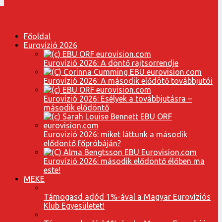
Főoldal
Eurovízió 2026
Eurovízió 2026: A döntő rajtsorrendje
Eurovízió 2026: A második elődötő továbbjutói
Eurovízió 2026: Esélyek a továbbjutásra –
második elődöntő
Eurovízió 2026: miket láttunk a második
elődöntő főpróbáján?
Eurovízió 2026: második elődöntő élőben ma
este!
MEKE
Támogasd adód 1%-ával a Magyar Eurovíziós
Klub Egyesületet!