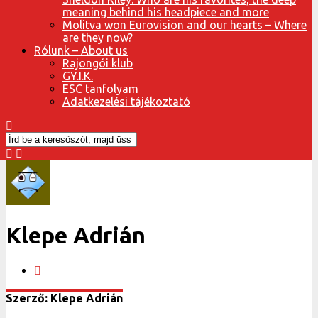
meaning behind his headpiece and more
Molitva won Eurovision and our hearts – Where
are they now?
Rólunk – About us
Rajongói klub
GY.I.K.
ESC tanfolyam
Adatkezelési tájékoztató
Klepe Adrián
Szerző: Klepe Adrián