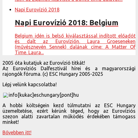
Napi Eurovízió 2018
Napi Eurovízió 2018: Belgium
Belgium idén is belső kiválasztással indított előadót
és dalt az Eurovízión. Laura Groeseneken
(művésznevén Sennek) dalának címe: A Matter Of
Time. Laura...
2005 óta kutatjuk az Eurovízió titkát!
Az Eurovíziós Dalfesztivál hírei és a magyarországi
rajongók fóruma. (c) ESC Hungary 2005-2025
Lépj velünk kapcsolatba!
info[kukac]eschungary[pont]hu
A hobbi költségein kezd túlmutatni az ESC Hungary
üzemeltetése, ezért kérünk téged, hogy az Eurovíziós
szezon alatti zavartalan működés érdekében támogass
minket!
Bővebben itt!