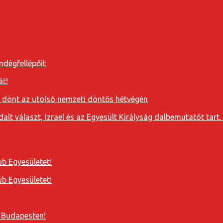
ndégfellépőit
át!
a dönt az utolsó nemzeti döntős hétvégén
t választ, Izrael és az Egyesült Királyság dalbemutatót tart. 
b Egyesületet!
b Egyesületet!
 Budapesten!