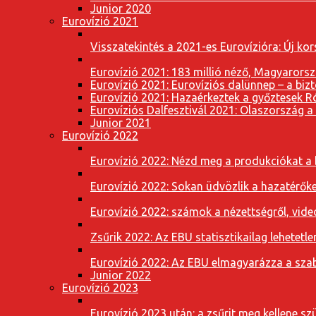
Junior 2020
Eurovízió 2021
Visszatekintés a 2021-es Eurovízióra: Új k
Eurovízió 2021: 183 millió néző, Magyarorsz
Eurovízió 2021: Eurovíziós dalünnep – a bizto
Eurovízió 2021: Hazaérkeztek a győztesek 
Eurovíziós Dalfesztivál 2021: Olaszország a
Junior 2021
Eurovízió 2022
Eurovízió 2022: Nézd meg a produkciókat a b
Eurovízió 2022: Sokan üdvözlik a hazatérőket
Eurovízió 2022: számok a nézettségről, vide
Zsűrik 2022: Az EBU statisztikailag lehetetle
Eurovízió 2022: Az EBU elmagyarázza a szab
Junior 2022
Eurovízió 2023
Eurovízió 2023 után: a zsűrit meg kellene szü