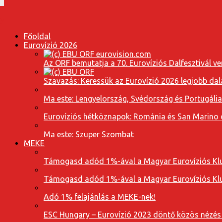
Főoldal
Eurovízió 2026
Az ORF bemutatja a 70. Eurovíziós Dalfesztivál ve
Szavazás: Keressük az Eurovízió 2026 legjobb dal
Ma este: Lengyelország, Svédország és Portugáli
Eurovíziós hétköznapok: Románia és San Marino dal
Ma este: Szuper Szombat
MEKE
Támogasd adód 1%-ával a Magyar Eurovíziós Klu
Támogasd adód 1%-ával a Magyar Eurovíziós Klu
Adó 1% felajánlás a MEKE-nek!
ESC Hungary – Eurovízió 2023 döntő közös nézés