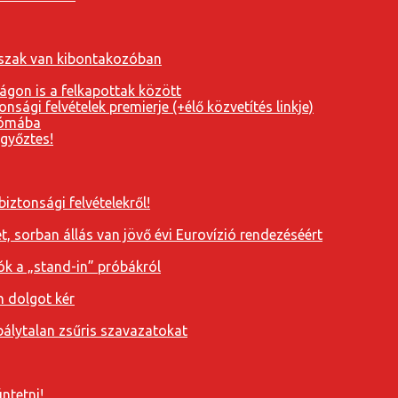
orszak van kibontakozóban
ágon is a felkapottak között
nsági felvételek premierje (+élő közvetítés linkje)
Rómába
 győztes!
iztonsági felvételekről!
, sorban állás van jövő évi Eurovízió rendezéséért
ók a „stand-in” próbákról
n dolgot kér
álytalan zsűris szavazatokat
ntetni!