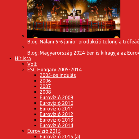
Blog: Nálam 5-6 junior produkció tolong a trófeáé
Blog: Magyarország 2024-ben is kihagyja az Eurov
Hírlista
Volt
ESC Hungary 2005-2014
2005-ös indulás
2006
2007
2008
Eurovízió 2009
Eurovízió 2010
Eurovízió 2011
Eurovízió 2012
Eurovízió 2013
Eurovízió 2014
Eurovízió 2015
Eurovízió 2015 (a)