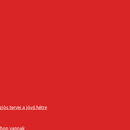
iós tervei a jövő hétre
tthon vannak