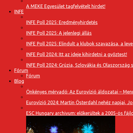
A MEKE Egyesület tagfelvételt hirdet!
INFE
INFE Poll 2025: Eredményhirdetés
INFE Poll 2025: A jelenlegi állás
INFE Poll 2025: Elindult a klubok szavazása, a l
INFE Poll 2024: Itt az ideje kihirdetni a győztest!
INFE Poll 2024: Grúzia, Szlovákia és Olaszország 
Fórum
Fórum
Blog
Önkényes mérvadó: Az Eurovízió áldozatai – Menn
Eurovízió 2024: Martin Österdahl nehéz napjai, J
ESC Hungary archivum: előkerültek a 2005-ös fájl