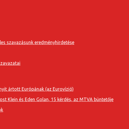
eveles szavazásunk eredményhirdetése
szavazatai
yit ártott Európának (az Eurovízió)
oost Klein és Eden Golan, 15 kérdés, az MTVA büntetője
ok