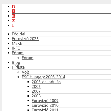
Főoldal
Eurovízió 2026
MEKE
INFE
Fórum
Fórum
Blog
Hírlista
Volt
ESC Hungary 2005-2014
2005-ös indulás
2006
2007
2008
Eurovízió 2009
Eurovízió 2010
Eurovízió 2011