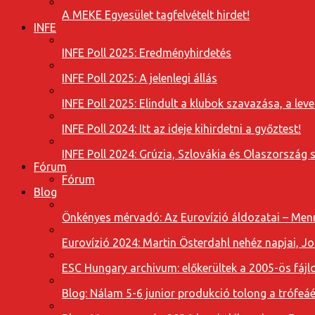
A MEKE Egyesület tagfelvételt hirdet!
INFE
INFE Poll 2025: Eredményhirdetés
INFE Poll 2025: A jelenlegi állás
INFE Poll 2025: Elindult a klubok szavazása, a l
INFE Poll 2024: Itt az ideje kihirdetni a győztest!
INFE Poll 2024: Grúzia, Szlovákia és Olaszország 
Fórum
Fórum
Blog
Önkényes mérvadó: Az Eurovízió áldozatai – Menn
Eurovízió 2024: Martin Österdahl nehéz napjai, J
ESC Hungary archivum: előkerültek a 2005-ös fájl
Blog: Nálam 5-6 junior produkció tolong a trófeáé