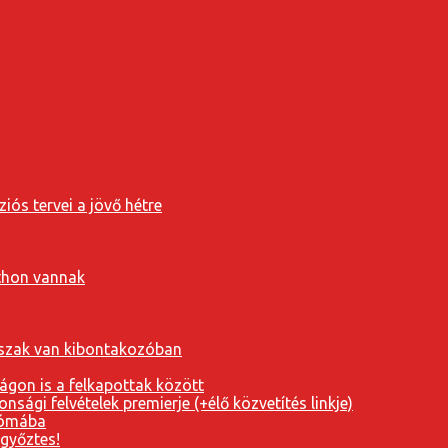
iós tervei a jövő hétre
tthon vannak
orszak van kibontakozóban
ágon is a felkapottak között
nsági felvételek premierje (+élő közvetítés linkje)
Rómába
 győztes!