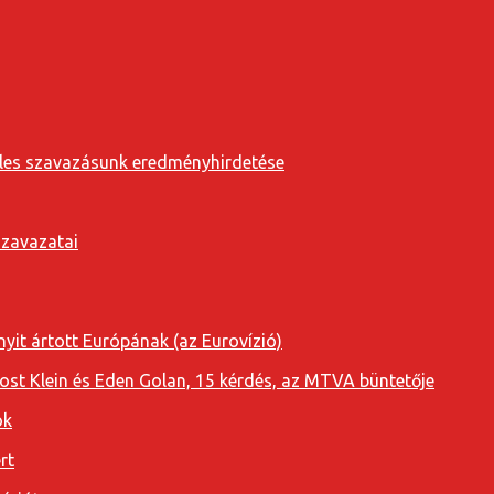
eveles szavazásunk eredményhirdetése
szavazatai
yit ártott Európának (az Eurovízió)
oost Klein és Eden Golan, 15 kérdés, az MTVA büntetője
ok
rt