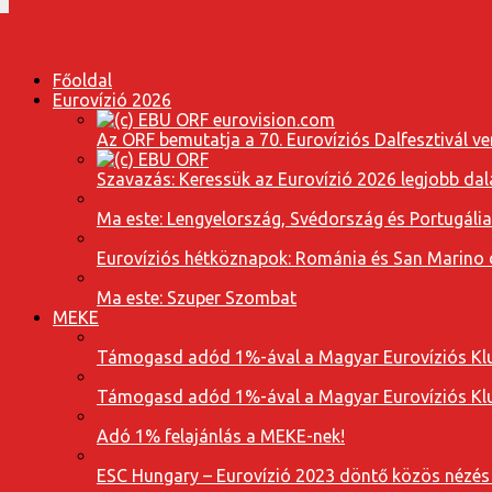
Főoldal
Eurovízió 2026
Az ORF bemutatja a 70. Eurovíziós Dalfesztivál ve
Szavazás: Keressük az Eurovízió 2026 legjobb dal
Ma este: Lengyelország, Svédország és Portugáli
Eurovíziós hétköznapok: Románia és San Marino dal
Ma este: Szuper Szombat
MEKE
Támogasd adód 1%-ával a Magyar Eurovíziós Klu
Támogasd adód 1%-ával a Magyar Eurovíziós Klu
Adó 1% felajánlás a MEKE-nek!
ESC Hungary – Eurovízió 2023 döntő közös nézés