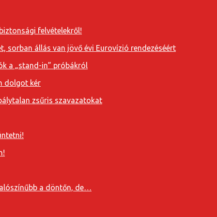
iztonsági felvételekről!
, sorban állás van jövő évi Eurovízió rendezéséért
ók a „stand-in” próbákról
n dolgot kér
álytalan zsűris szavazatokat
ntetni!
n!
valószínűbb a döntőn, de…