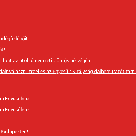
ndégfellépőit
át!
a dönt az utolsó nemzeti döntős hétvégén
t választ, Izrael és az Egyesült Királyság dalbemutatót tart. 
b Egyesületet!
b Egyesületet!
 Budapesten!