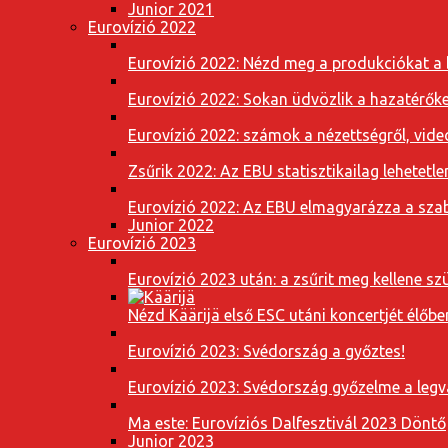
Junior 2021
Eurovízió 2022
Eurovízió 2022: Nézd meg a produkciókat a b
Eurovízió 2022: Sokan üdvözlik a hazatérőket
Eurovízió 2022: számok a nézettségről, vide
Zsűrik 2022: Az EBU statisztikailag lehetetle
Eurovízió 2022: Az EBU elmagyarázza a szab
Junior 2022
Eurovízió 2023
Eurovízió 2023 után: a zsűrit meg kellene szü
Nézd Käärijä első ESC utáni koncertjét élőbe
Eurovízió 2023: Svédország a győztes!
Eurovízió 2023: Svédország győzelme a leg
Ma este: Eurovíziós Dalfesztivál 2023 Döntő
Junior 2023