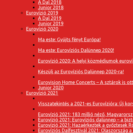
A Dal 2018
Junior 2018
Eurovízió 2019
A Dal 2019
Junior 2019
Eurovízió 2020
Ma este: Gyújts fényt Európa!
Ma este: Eurovíziós Dalünnep 2020!
Eurovízió 2020: A helyi közmédiumok eurovíz
Készülj az Eurovíziós Dalünnep 2020-ra!
Eurovision Home Concerts – A sztárok is o
Junior 2020
Eurovízió 2021
Visszatekintés a 2021-es Eurovízióra: Új k
Eurovízió 2021: 183 millió néző, Magyarorsz
Eurovízió 2021: Eurovíziós dalünnep – a bizto
Eurovízió 2021: Hazaérkeztek a győztesek 
Eurovíziós Dalfesztivál 2021: Olaszország a