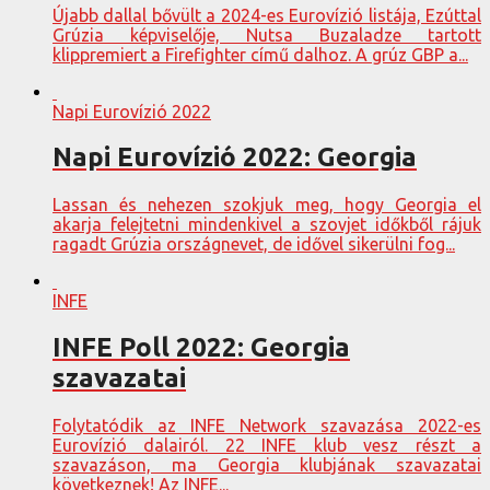
Újabb dallal bővült a 2024-es Eurovízió listája, Ezúttal
Grúzia képviselője, Nutsa Buzaladze tartott
klippremiert a Firefighter című dalhoz. A grúz GBP a...
Napi Eurovízió 2022
Napi Eurovízió 2022: Georgia
Lassan és nehezen szokjuk meg, hogy Georgia el
akarja felejtetni mindenkivel a szovjet időkből rájuk
ragadt Grúzia országnevet, de idővel sikerülni fog...
INFE
INFE Poll 2022: Georgia
szavazatai
Folytatódik az INFE Network szavazása 2022-es
Eurovízió dalairól. 22 INFE klub vesz részt a
szavazáson, ma Georgia klubjának szavazatai
következnek! Az INFE...