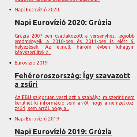
Napi Eurovízió 2020
Napi Eurovízió 2020: Grúzia
Grúzia 2007-ben csatlakozott a versenyhez, legjobb
eredményeik a 2010-ben és 2011-ben is elért 9.
helyezések. Az elmúlt három évben kihagyni
kényszerültek a...
Eurovízió 2019
Fehéroroszország: Így szavazott
a zsűri
Az EBU szigorúan veszi azt a szabályt, miszerint nem
kerülhet ki információ sem arról, hogy a nemzetközi
zsűri, sem arról, hogy a...
Napi Eurovízió 2019
Napi Eurovízió 2019: Grúzia