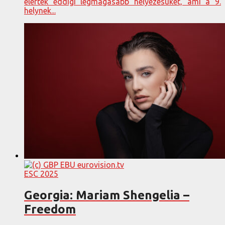
elérték eddigi legmagasabb helyezésüket, ami a 9.
helynek...
ESC 2025
Georgia: Mariam Shengelia –
Freedom