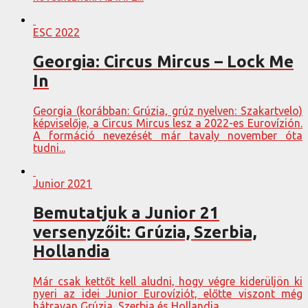
ESC 2022
Georgia: Circus Mircus – Lock Me
In
Georgia (korábban: Grúzia, grúz nyelven: Szakartvelo)
képviselője, a Circus Mircus lesz a 2022-es Eurovízión.
A formáció nevezését már tavaly november óta
tudni...
Junior 2021
Bemutatjuk a Junior 21
versenyzőit: Grúzia, Szerbia,
Hollandia
Már csak kettőt kell aludni, hogy végre kiderüljön ki
nyeri az idei Junior Eurovíziót, előtte viszont még
hátravan Grúzia, Szerbia és Hollandia...