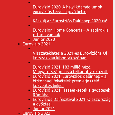
Eurovízió 2020: A helyi közmédiumok
eurovíziós tervei a jövő hétre
Készülj az Eurovíziós Dalünnep 2020-ra!
Eurovision Home Concerts – A sztárok is
otthon vannak
Junior 2020
Eurovízió 2021
Visszatekintés a 2021-es Eurovízióra: Új
korszak van kibontakozóban
Eurovízió 2021: 183 millió néző,
Magyarországon is a felkapottak között
Eurovízió 2021: Eurovíziós dalünnep – a
biztonsági felvételek premierje (+élő
közvetítés linkje)
Eurovízió 2021: Hazaérkeztek a győztesek
Rómába
Eurovíziós Dalfesztivál 2021: Olaszország
a győztes!
Junior 2021
Eurovízió 2022