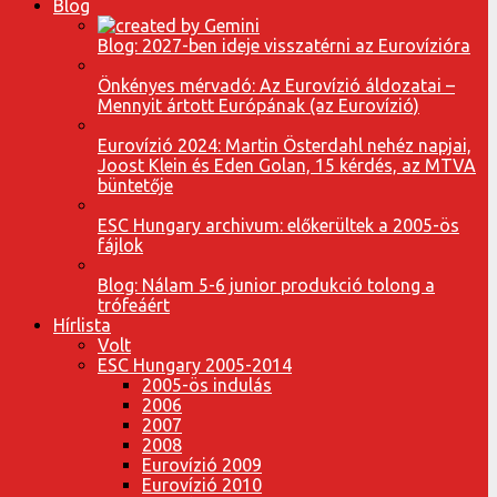
Blog
Blog: 2027-ben ideje visszatérni az Eurovízióra
Önkényes mérvadó: Az Eurovízió áldozatai –
Mennyit ártott Európának (az Eurovízió)
Eurovízió 2024: Martin Österdahl nehéz napjai,
Joost Klein és Eden Golan, 15 kérdés, az MTVA
büntetője
ESC Hungary archivum: előkerültek a 2005-ös
fájlok
Blog: Nálam 5-6 junior produkció tolong a
trófeáért
Hírlista
Volt
ESC Hungary 2005-2014
2005-ös indulás
2006
2007
2008
Eurovízió 2009
Eurovízió 2010