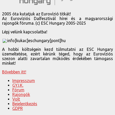
2005 óta kutatjuk az Eurovízió titkát!
Az Eurovíziós Dalfesztivál hírei és a magyarországi
rajongók fóruma. (c) ESC Hungary 2005-2025
Lépj velünk kapcsolatba!
info[kukac]eschungary[pont]hu
A hobbi költségein kezd túlmutatni az ESC Hungary
üzemeltetése, ezért kérünk téged, hogy az Eurovíziós
szezon alatti zavartalan működés érdekében támogass
minket!
Bővebben itt!
Impresszum
GY.I.K.
Fórum
Rajongók
Volt
Bejelentkezés
GDPR