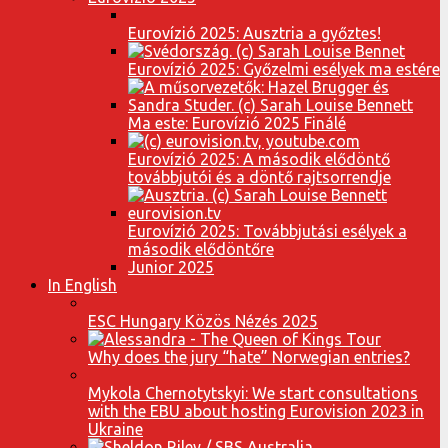
Eurovízió 2025: Ausztria a győztes!
Eurovízió 2025: Győzelmi esélyek ma estére
Ma este: Eurovízió 2025 Finálé
Eurovízió 2025: A második elődöntő
továbbjutói és a döntő rajtsorrendje
Eurovízió 2025: Továbbjutási esélyek a
második elődöntőre
Junior 2025
In English
ESC Hungary Közös Nézés 2025
Why does the jury “hate” Norwegian entries?
Mykola Chernotytskyi: We start consultations
with the EBU about hosting Eurovision 2023 in
Ukraine