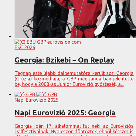
ESC 2026
Georgia: Bzikebi – On Replay
Tegnap este újabb dalbemutatóra került sor: Georgia
(Grúzia) közmédiája, a GBP még januárban jelentette
be, hogy a 2008-as Junior Eurovízió győztesét, a...
Napi Eurovízió 2025
Napi Eurovízió 2025: Georgia
Georgia idén 17. alkalommal fut neki az Eurovíziós
Dalfesztiválnak. Nyolcszor döntőztek, ebből kétszer is