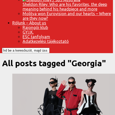
Sheldon Riley: Who are his favorites, the deep
meaning behind his headpiece and more
Molitva won Eurovision and our hearts – Where
are they now?
Rólunk – About us
Rajongói klub
GY.I.K.
ESC tanfolyam
Adatkezelési tájékoztató
All posts tagged "Georgia"