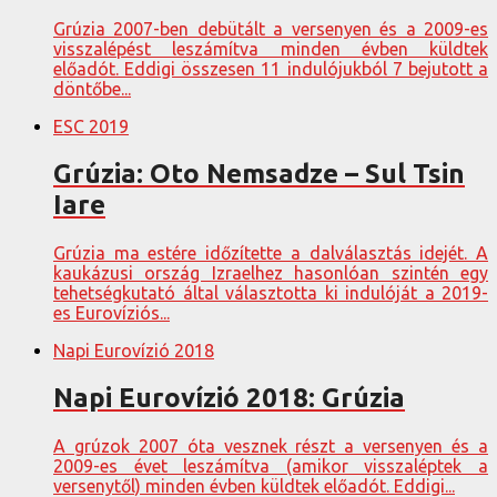
Grúzia 2007-ben debütált a versenyen és a 2009-es
visszalépést leszámítva minden évben küldtek
előadót. Eddigi összesen 11 indulójukból 7 bejutott a
döntőbe...
ESC 2019
Grúzia: Oto Nemsadze – Sul Tsin
Iare
Grúzia ma estére időzítette a dalválasztás idejét. A
kaukázusi ország Izraelhez hasonlóan szintén egy
tehetségkutató által választotta ki indulóját a 2019-
es Eurovíziós...
Napi Eurovízió 2018
Napi Eurovízió 2018: Grúzia
A grúzok 2007 óta vesznek részt a versenyen és a
2009-es évet leszámítva (amikor visszaléptek a
versenytől) minden évben küldtek előadót. Eddigi...