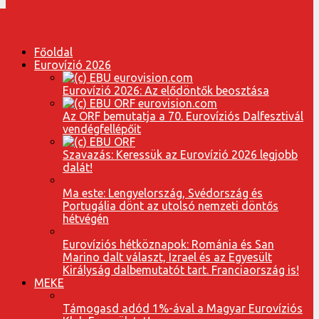
Főoldal
Eurovízió 2026
Eurovízió 2026: Az elődöntők beosztása
Az ORF bemutatja a 70. Eurovíziós Dalfesztivál
vendégfellépőit
Szavazás: Keressük az Eurovízió 2026 legjobb
dalát!
Ma este: Lengyelország, Svédország és
Portugália dönt az utolsó nemzeti döntős
hétvégén
Eurovíziós hétköznapok: Románia és San
Marino dalt választ, Izrael és az Egyesült
Királyság dalbemutatót tart. Franciaország is!
MEKE
Támogasd adód 1%-ával a Magyar Eurovíziós