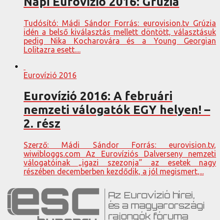
Napi Eurovízió 2016: Grúzia
Tudósító: Mádi Sándor Forrás: eurovision.tv Grúzia
idén a belső kiválasztás mellett döntött, választásuk
pedig Nika Kocharovára és a Young Georgian
Lolitazra esett....
Eurovízió 2016
Eurovízió 2016: A februári
nemzeti válogatók EGY helyen! –
2. rész
Szerző: Mádi Sándor Forrás: eurovision.tv,
wiwibloggs.com Az Eurovíziós Dalverseny nemzeti
válogatóinak „igazi szezonja” az esetek nagy
részében decemberben kezdődik, a jól megismert,...