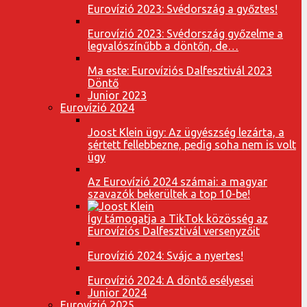
Eurovízió 2023: Svédország a győztes!
Eurovízió 2023: Svédország győzelme a
legvalószínűbb a döntőn, de…
Ma este: Eurovíziós Dalfesztivál 2023
Döntő
Junior 2023
Eurovízió 2024
Joost Klein ügy: Az ügyészség lezárta, a
sértett fellebbezne, pedig soha nem is volt
ügy
Az Eurovízió 2024 számai: a magyar
szavazók bekerültek a top 10-be!
Így támogatja a TikTok közösség az
Eurovíziós Dalfesztivál versenyzőit
Eurovízió 2024: Svájc a nyertes!
Eurovízió 2024: A döntő esélyesei
Junior 2024
Eurovízió 2025