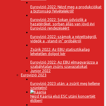
Eurovízió 2022: Nézd meg a produkciókat
a biztonsági felvételekről!
Eurovízió 2022: Sokan üdvözlik a
hazatérőket, sorban állás van jövő évi
Eurovízió rendezéséért
Eurovízió 2022: számok a nézettségről,
videók a „stand-in” próbákról
Zsűrik 2022: Az EBU statisztikailag
lehetetlen dolgot kér
Eurovízió 2022: Az EBU elmagyarázza a
szabálytalan zsűris szavazatokat
Junior 2022
Eurovízió 2023
Eurovízió 2023 után: a zsűrit meg kellene
szüntetni!
Nézd Käärijä első ESC utáni koncertjét
élőben!