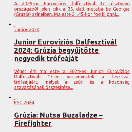
A 2025-ös Eurovíziós dalfesztivál 37 résztvevő
országából jelen cikk a 36. dalt mutatja be Georgia
(Grúzia) színeiben. Ma este 21.45-kor fog kijönni...
Junior 2024
Junior Eurovíziós Dalfesztivál
2024: Grúzia begyűjtötte
negyedik trófeáját
Véget ért ma este a 2024-es Junior Eurovíziós
Dalfesztivál. 17-en versenyeztek a fesztivál
trófeájáért, melyet a zsűri és a közönség
szavazásának összesítése...
ESC 2024
Grúzia: Nutsa Buzaladze –
Firefighter