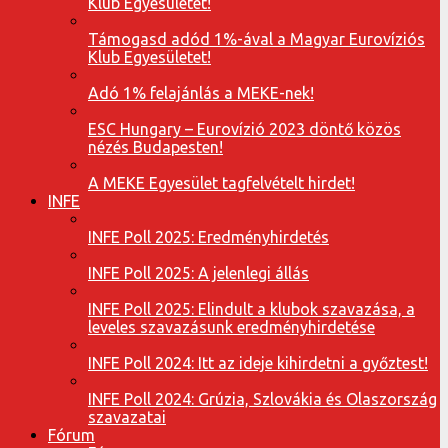
Klub Egyesületet!
Támogasd adód 1%-ával a Magyar Eurovíziós
Klub Egyesületet!
Adó 1% felajánlás a MEKE-nek!
ESC Hungary – Eurovízió 2023 döntő közös
nézés Budapesten!
A MEKE Egyesület tagfelvételt hirdet!
INFE
INFE Poll 2025: Eredményhirdetés
INFE Poll 2025: A jelenlegi állás
INFE Poll 2025: Elindult a klubok szavazása, a
leveles szavazásunk eredményhirdetése
INFE Poll 2024: Itt az ideje kihirdetni a győztest!
INFE Poll 2024: Grúzia, Szlovákia és Olaszország
szavazatai
Fórum