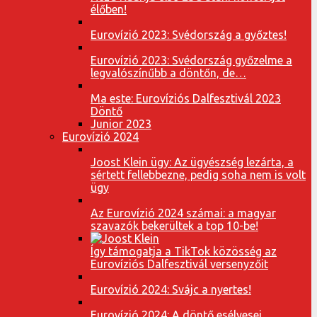
élőben!
Eurovízió 2023: Svédország a győztes!
Eurovízió 2023: Svédország győzelme a
legvalószínűbb a döntőn, de…
Ma este: Eurovíziós Dalfesztivál 2023
Döntő
Junior 2023
Eurovízió 2024
Joost Klein ügy: Az ügyészség lezárta, a
sértett fellebbezne, pedig soha nem is volt
ügy
Az Eurovízió 2024 számai: a magyar
szavazók bekerültek a top 10-be!
Így támogatja a TikTok közösség az
Eurovíziós Dalfesztivál versenyzőit
Eurovízió 2024: Svájc a nyertes!
Eurovízió 2024: A döntő esélyesei