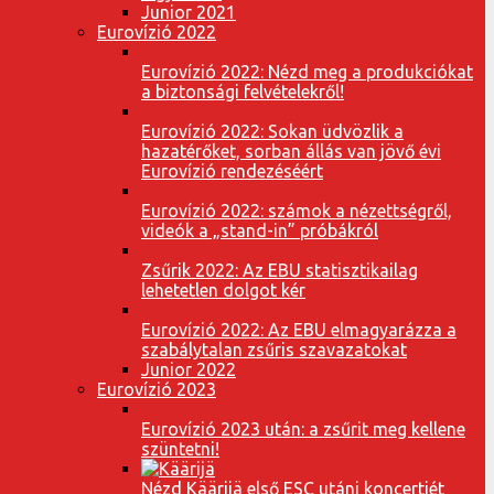
Junior 2021
Eurovízió 2022
Eurovízió 2022: Nézd meg a produkciókat
a biztonsági felvételekről!
Eurovízió 2022: Sokan üdvözlik a
hazatérőket, sorban állás van jövő évi
Eurovízió rendezéséért
Eurovízió 2022: számok a nézettségről,
videók a „stand-in” próbákról
Zsűrik 2022: Az EBU statisztikailag
lehetetlen dolgot kér
Eurovízió 2022: Az EBU elmagyarázza a
szabálytalan zsűris szavazatokat
Junior 2022
Eurovízió 2023
Eurovízió 2023 után: a zsűrit meg kellene
szüntetni!
Nézd Käärijä első ESC utáni koncertjét