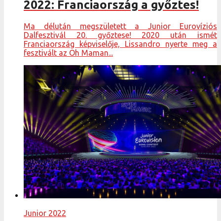
2022: Franciaország a győztes!
Ma délután megszületett a Junior Eurovíziós
Dalfesztivál 20. győztese! 2020 után ismét
Franciaország képviselője, Lissandro nyerte meg a
fesztivált az Oh Maman...
Junior 2022