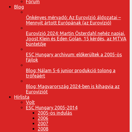
Fórum
Blog
Önkényes mérvadó: Az Eurovízió áldozatai –
Mennyit ártott Európának (az Eurovízió)
Eurovízió 2024: Martin Österdahl nehéz napjai,
Joost Klein és Eden Golan, 15 kérdés, az MTVA
büntetője
ESC Hungary archivum: előkerültek a 2005-ös
fájlok
Blog: Nálam 5-6 junior produkció tolong a
trófeáért
Blog: Magyarország 2024-ben is kihagyja az
Eurovíziót
Hírlista
Volt
ESC Hungary 2005-2014
2005-ös indulás
2006
2007
2008