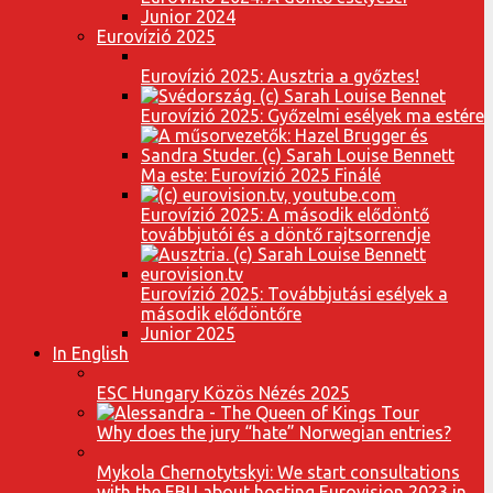
Junior 2024
Eurovízió 2025
Eurovízió 2025: Ausztria a győztes!
Eurovízió 2025: Győzelmi esélyek ma estére
Ma este: Eurovízió 2025 Finálé
Eurovízió 2025: A második elődöntő
továbbjutói és a döntő rajtsorrendje
Eurovízió 2025: Továbbjutási esélyek a
második elődöntőre
Junior 2025
In English
ESC Hungary Közös Nézés 2025
Why does the jury “hate” Norwegian entries?
Mykola Chernotytskyi: We start consultations
with the EBU about hosting Eurovision 2023 in