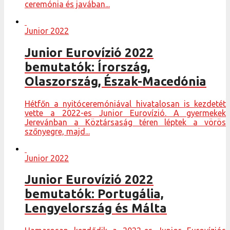
ceremónia és javában...
Junior 2022
Junior Eurovízió 2022
bemutatók: Írország,
Olaszország, Észak-Macedónia
Hétfőn a nyitóceremóniával hivatalosan is kezdetét
vette a 2022-es Junior Eurovízió. A gyermekek
Jerevánban a Köztársaság téren léptek a vörös
szőnyegre, majd...
Junior 2022
Junior Eurovízió 2022
bemutatók: Portugália,
Lengyelország és Málta