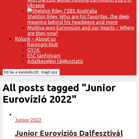
Ukraine
Sheldon Riley: Who are his favorites, the deep
meaning behind his headpiece and more
Molitva won Eurovision and our hearts – Where
are they now?
Rólunk – About us
Rajongói klub
GY.I.K.
ESC tanfolyam
Adatkezelési tájékoztató
All posts tagged "Junior
Eurovízió 2022"
Junior 2022
Junior Eurovíziós Dalfesztivál