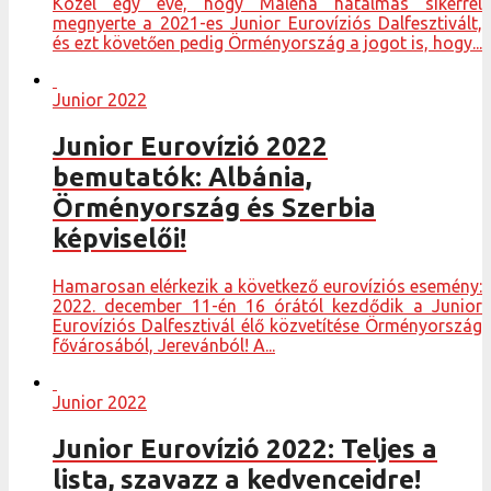
Közel egy éve, hogy Maléna hatalmas sikerrel
megnyerte a 2021-es Junior Eurovíziós Dalfesztivált,
és ezt követően pedig Örményország a jogot is, hogy...
Junior 2022
Junior Eurovízió 2022
bemutatók: Albánia,
Örményország és Szerbia
képviselői!
Hamarosan elérkezik a következő eurovíziós esemény:
2022. december 11-én 16 órától kezdődik a Junior
Eurovíziós Dalfesztivál élő közvetítése Örményország
fővárosából, Jerevánból! A...
Junior 2022
Junior Eurovízió 2022: Teljes a
lista, szavazz a kedvenceidre!