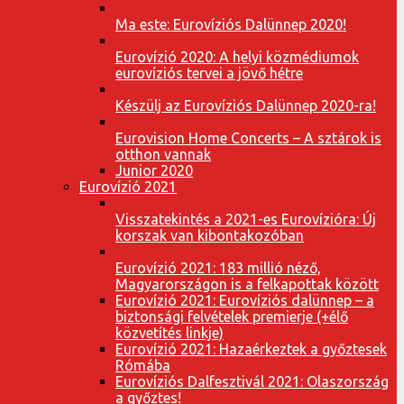
Ma este: Eurovíziós Dalünnep 2020!
Eurovízió 2020: A helyi közmédiumok
eurovíziós tervei a jövő hétre
Készülj az Eurovíziós Dalünnep 2020-ra!
Eurovision Home Concerts – A sztárok is
otthon vannak
Junior 2020
Eurovízió 2021
Visszatekintés a 2021-es Eurovízióra: Új
korszak van kibontakozóban
Eurovízió 2021: 183 millió néző,
Magyarországon is a felkapottak között
Eurovízió 2021: Eurovíziós dalünnep – a
biztonsági felvételek premierje (+élő
közvetítés linkje)
Eurovízió 2021: Hazaérkeztek a győztesek
Rómába
Eurovíziós Dalfesztivál 2021: Olaszország
a győztes!