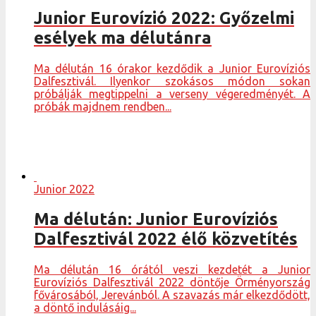
Junior Eurovízió 2022: Győzelmi
esélyek ma délutánra
Ma délután 16 órakor kezdődik a Junior Eurovíziós
Dalfesztivál. Ilyenkor szokásos módon sokan
próbálják megtippelni a verseny végeredményét. A
próbák majdnem rendben...
Junior 2022
Ma délután: Junior Eurovíziós
Dalfesztivál 2022 élő közvetítés
Ma délután 16 órától veszi kezdetét a Junior
Eurovíziós Dalfesztivál 2022 döntője Örményország
fővárosából, Jerevánból. A szavazás már elkezdődött,
a döntő indulásáig...