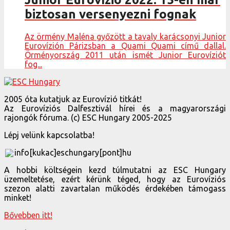
biztosan versenyezni fognak
Az örmény Maléna győzött a tavaly karácsonyi Junior
Eurovízión Párizsban a Quami Quami című dallal.
Örményország 2011 után ismét Junior Eurovíziót
fog...
2005 óta kutatjuk az Eurovízió titkát!
Az Eurovíziós Dalfesztivál hírei és a magyarországi
rajongók fóruma. (c) ESC Hungary 2005-2025
Lépj velünk kapcsolatba!
info[kukac]eschungary[pont]hu
A hobbi költségein kezd túlmutatni az ESC Hungary
üzemeltetése, ezért kérünk téged, hogy az Eurovíziós
szezon alatti zavartalan működés érdekében támogass
minket!
Bővebben itt!