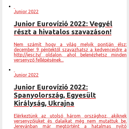
Junior 2022
Junior Eurovízió 2022: Vegyél
részt a hivatalos szavazáson!
Nem számít hogy a világ melyik pontján élsz:
december 9 péntektől szavazhatsz a kedvenceidre a
http://jesc.tv/ oldalon, ahol belenézhetsz minden
versenyző fellépésének...
Junior 2022
Junior Eurovízió 2022:
Spanyolország, Egyesült
Királyság, Ukrajna
Elérkeztünk az utolsó három országhoz, akiknek
versenyzőjüket és dalaikat még nem mutattuk be.
Jerevánban már megtörtént a hatalmas nyitó