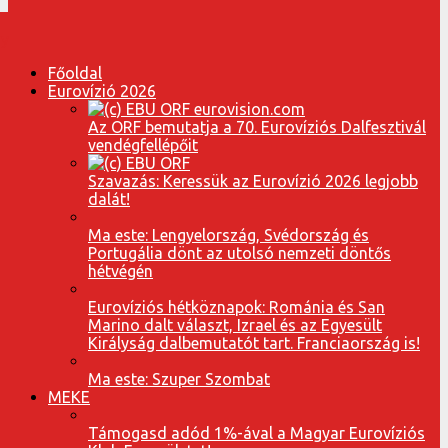
Főoldal
Eurovízió 2026
Az ORF bemutatja a 70. Eurovíziós Dalfesztivál
vendégfellépőit
Szavazás: Keressük az Eurovízió 2026 legjobb
dalát!
Ma este: Lengyelország, Svédország és
Portugália dönt az utolsó nemzeti döntős
hétvégén
Eurovíziós hétköznapok: Románia és San
Marino dalt választ, Izrael és az Egyesült
Királyság dalbemutatót tart. Franciaország is!
Ma este: Szuper Szombat
MEKE
Támogasd adód 1%-ával a Magyar Eurovíziós