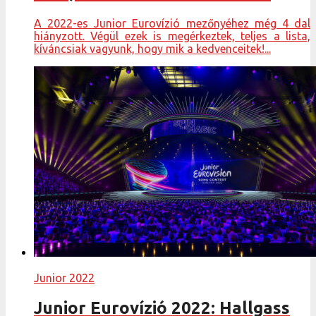
A 2022-es Junior Eurovízió mezőnyéhez még 4 dal
hiányzott. Végül ezek is megérkeztek, teljes a lista,
kíváncsiak vagyunk, hogy mik a kedvenceitek!...
Junior 2022
Junior Eurovízió 2022: Hallgass