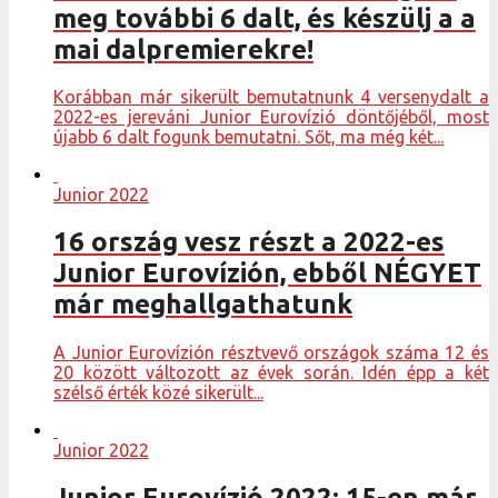
meg további 6 dalt, és készülj a a
mai dalpremierekre!
Korábban már sikerült bemutatnunk 4 versenydalt a
2022-es jereváni Junior Eurovízió döntőjéből, most
újabb 6 dalt fogunk bemutatni. Sőt, ma még két...
Junior 2022
16 ország vesz részt a 2022-es
Junior Eurovízión, ebből NÉGYET
már meghallgathatunk
A Junior Eurovízión résztvevő országok száma 12 és
20 között változott az évek során. Idén épp a két
szélső érték közé sikerült...
Junior 2022
Junior Eurovízió 2022: 15-en már