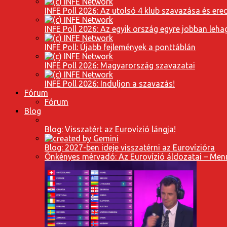
INFE Poll 2026: Az utolsó 4 klub szavazása és er
INFE Poll 2026: Az egyik ország egyre jobban leh
INFE Poll: Újabb fejlemények a ponttáblán
INFE Poll 2026: Magyarország szavazatai
INFE Poll 2026: Induljon a szavazás!
Fórum
Fórum
Blog
Blog: Visszatért az Eurovízió lángja!
Blog: 2027-ben ideje visszatérni az Eurovízióra
Önkényes mérvadó: Az Eurovízió áldozatai – Menn