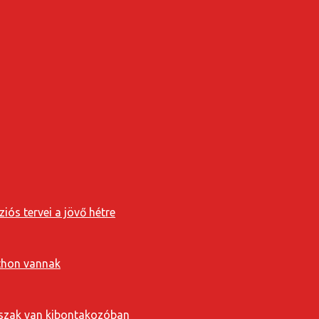
iós tervei a jövő hétre
tthon vannak
orszak van kibontakozóban