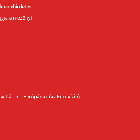
edményhirdetés
agyja a mezőnyt
yit ártott Európának (az Eurovízió)