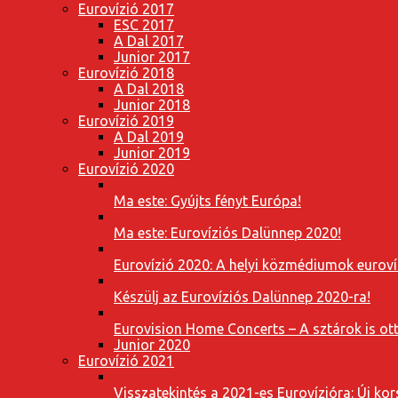
Eurovízió 2017
ESC 2017
A Dal 2017
Junior 2017
Eurovízió 2018
A Dal 2018
Junior 2018
Eurovízió 2019
A Dal 2019
Junior 2019
Eurovízió 2020
Ma este: Gyújts fényt Európa!
Ma este: Eurovíziós Dalünnep 2020!
Eurovízió 2020: A helyi közmédiumok eurovíz
Készülj az Eurovíziós Dalünnep 2020-ra!
Eurovision Home Concerts – A sztárok is o
Junior 2020
Eurovízió 2021
Visszatekintés a 2021-es Eurovízióra: Új k