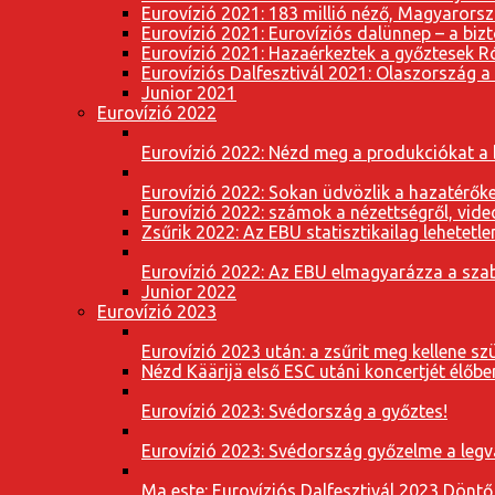
Eurovízió 2021: 183 millió néző, Magyarorsz
Eurovízió 2021: Eurovíziós dalünnep – a bizto
Eurovízió 2021: Hazaérkeztek a győztesek 
Eurovíziós Dalfesztivál 2021: Olaszország a
Junior 2021
Eurovízió 2022
Eurovízió 2022: Nézd meg a produkciókat a b
Eurovízió 2022: Sokan üdvözlik a hazatérőket
Eurovízió 2022: számok a nézettségről, vide
Zsűrik 2022: Az EBU statisztikailag lehetetle
Eurovízió 2022: Az EBU elmagyarázza a szab
Junior 2022
Eurovízió 2023
Eurovízió 2023 után: a zsűrit meg kellene szü
Nézd Käärijä első ESC utáni koncertjét élőbe
Eurovízió 2023: Svédország a győztes!
Eurovízió 2023: Svédország győzelme a leg
Ma este: Eurovíziós Dalfesztivál 2023 Döntő