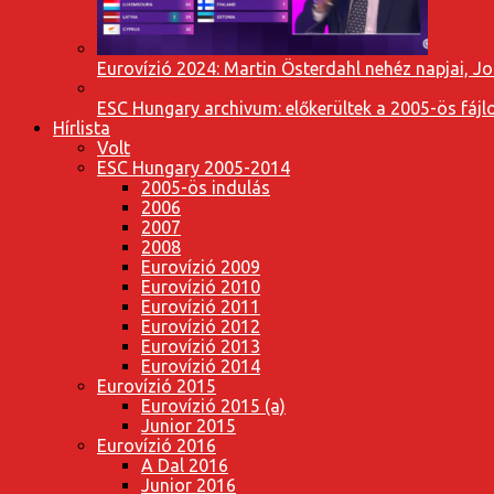
Eurovízió 2024: Martin Österdahl nehéz napjai, J
ESC Hungary archivum: előkerültek a 2005-ös fájl
Hírlista
Volt
ESC Hungary 2005-2014
2005-ös indulás
2006
2007
2008
Eurovízió 2009
Eurovízió 2010
Eurovízió 2011
Eurovízió 2012
Eurovízió 2013
Eurovízió 2014
Eurovízió 2015
Eurovízió 2015 (a)
Junior 2015
Eurovízió 2016
A Dal 2016
Junior 2016