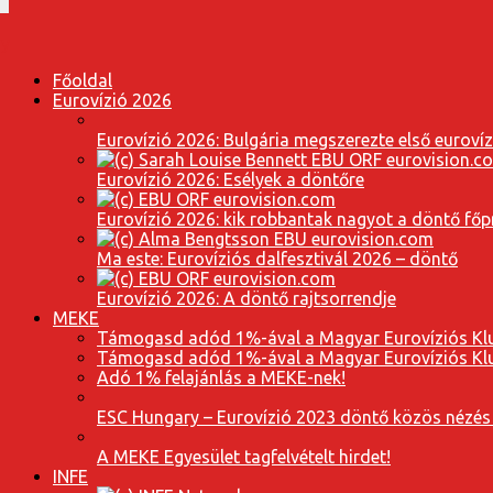
Főoldal
Eurovízió 2026
Eurovízió 2026: Bulgária megszerezte első euroví
Eurovízió 2026: Esélyek a döntőre
Eurovízió 2026: kik robbantak nagyot a döntő fő
Ma este: Eurovíziós dalfesztivál 2026 – döntő
Eurovízió 2026: A döntő rajtsorrendje
MEKE
Támogasd adód 1%-ával a Magyar Eurovíziós Klu
Támogasd adód 1%-ával a Magyar Eurovíziós Klu
Adó 1% felajánlás a MEKE-nek!
ESC Hungary – Eurovízió 2023 döntő közös nézés
A MEKE Egyesület tagfelvételt hirdet!
INFE