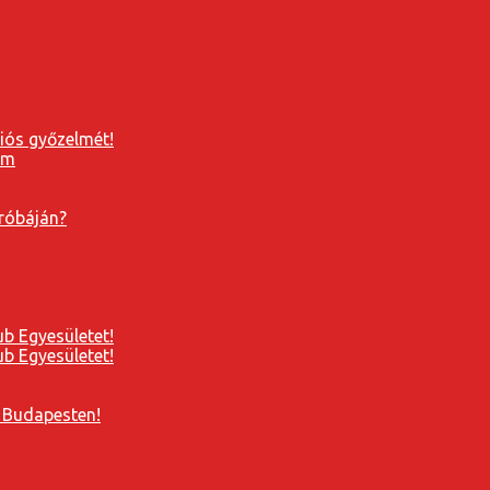
ziós győzelmét!
próbáján?
b Egyesületet!
b Egyesületet!
 Budapesten!