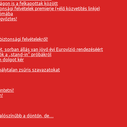
ágon is a felkapottak között
nsági felvételek premierje (+élő közvetítés linkje)
Rómába
 győztes!
iztonsági felvételekről!
, sorban állás van jövő évi Eurovízió rendezéséért
ók a „stand-in” próbákról
n dolgot kér
álytalan zsűris szavazatokat
ntetni!
n!
valószínűbb a döntőn, de…