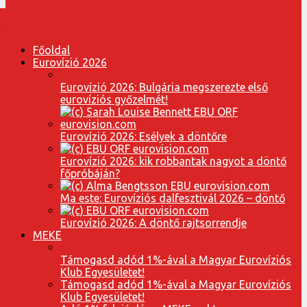
Főoldal
Eurovízió 2026
Eurovízió 2026: Bulgária megszerezte első
eurovíziós győzelmét!
Eurovízió 2026: Esélyek a döntőre
Eurovízió 2026: kik robbantak nagyot a döntő
főpróbáján?
Ma este: Eurovíziós dalfesztivál 2026 – döntő
Eurovízió 2026: A döntő rajtsorrendje
MEKE
Támogasd adód 1%-ával a Magyar Eurovíziós
Klub Egyesületet!
Támogasd adód 1%-ával a Magyar Eurovíziós
Klub Egyesületet!