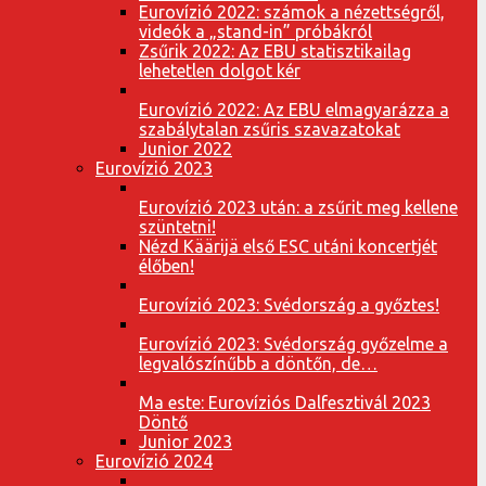
Eurovízió 2022: számok a nézettségről,
videók a „stand-in” próbákról
Zsűrik 2022: Az EBU statisztikailag
lehetetlen dolgot kér
Eurovízió 2022: Az EBU elmagyarázza a
szabálytalan zsűris szavazatokat
Junior 2022
Eurovízió 2023
Eurovízió 2023 után: a zsűrit meg kellene
szüntetni!
Nézd Käärijä első ESC utáni koncertjét
élőben!
Eurovízió 2023: Svédország a győztes!
Eurovízió 2023: Svédország győzelme a
legvalószínűbb a döntőn, de…
Ma este: Eurovíziós Dalfesztivál 2023
Döntő
Junior 2023
Eurovízió 2024