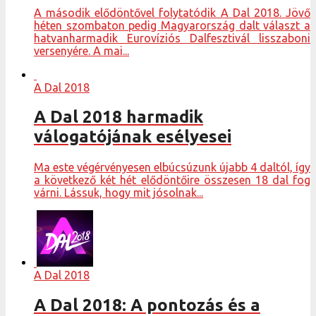
A második elődöntővel folytatódik A Dal 2018. Jövő
héten szombaton pedig Magyarország dalt választ a
hatvanharmadik Eurovíziós Dalfesztivál lisszaboni
versenyére. A mai...
A Dal 2018
A Dal 2018 harmadik
válogatójának esélyesei
Ma este végérvényesen elbúcsúzunk újabb 4 daltól, így
a következő két hét elődöntőire összesen 18 dal fog
várni. Lássuk, hogy mit jósolnak...
A Dal 2018
A Dal 2018: A pontozás és a