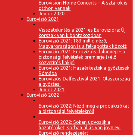
Eurovision Home Concerts – A sztárok is
otthon vannak
Junior 2020
Eurovízió 2021
Visszatekintés a 2021-es Eurovízióra: Új
korszak van kibontakozóban
Eurovízió 2021: 183 millió néző,
Magyarországon is a felkapottak között
Eurovízió 2021: Eurovíziós dalünnep – a
biztonsági felvételek premierje (+élő
közvetítés linkje)
Eurovízió 2021: Hazaérkeztek a győztesek
Rómába
Eurovíziós Dalfesztivál 2021: Olaszország
a győztes!
Junior 2021
Eurovízió 2022
Eurovízió 2022: Nézd meg a produkciókat
a biztonsági felvételekről!
Eurovízió 2022: Sokan üdvözlik a
hazatérőket, sorban állás van jövő évi
Eurovízió rendezéséért