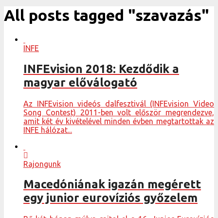
All posts tagged "szavazás"
INFE
INFEvision 2018: Kezdődik a
magyar előválogató
Az INFEvision videós dalfesztivál (INFEvision Video
Song Contest) 2011-ben volt először megrendezve,
amit két év kivételével minden évben megtartottak az
INFE hálózat...
Rajongunk
Macedóniának igazán megérett
egy junior eurovíziós győzelem