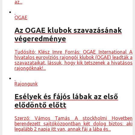
az...
OGAE
Az OGAE klubok szavazásának
végeredménye
Tudósító: Klész Imre Forrás: OGAE International A
hivatalos eurovíziós rajongói klubok (OGAE) leadták a
szavazataikat, lássuk, hogy kik tetszenek a hivatásos
rajongóknak!...
Rajongunk
Esélyek és fájós lábak az első
elődöntő előtt
Szerző: Vámos Tamás A stockholmi Hovetben
berendezett sajtóközpontban két dolog biztos: aki
legalább 2 napja itt van, annak fáj a lába és...