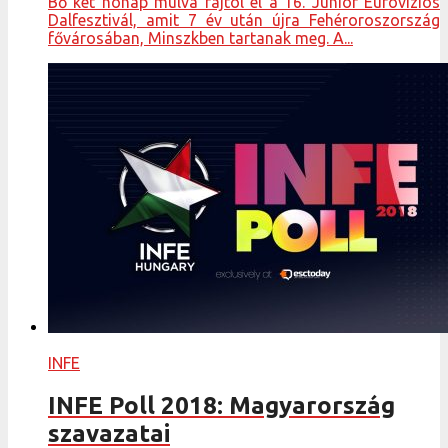
Bő két hónap múlva rajtol el a 16. Junior Eurovíziós
Dalfesztivál, amit 7 év után újra Fehéroroszország
fővárosában, Minszkben tartanak meg. A...
INFE
INFE Poll 2018: Magyarország
szavazatai