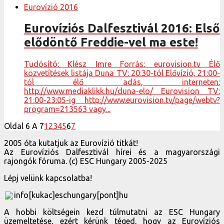
Eurovízió 2016
Eurovíziós Dalfesztivál 2016: Első
elődöntő Freddie-vel ma este!
Tudósító: Klész Imre Forrás: eurovision.tv Élő
közvetítések listája Duna TV: 20:30-tól Elővízió, 21:00-
tól élő adás, interneten:
http://www.mediaklikk.hu/duna-elo/ Eurovision TV:
21:00-23:05-ig http://www.eurovision.tv/page/webtv?
program=213563 vagy...
Oldal 6 A 7
1
2
3
4
5
6
7
2005 óta kutatjuk az Eurovízió titkát!
Az Eurovíziós Dalfesztivál hírei és a magyarországi
rajongók fóruma. (c) ESC Hungary 2005-2025
Lépj velünk kapcsolatba!
info[kukac]eschungary[pont]hu
A hobbi költségein kezd túlmutatni az ESC Hungary
üzemeltetése, ezért kérünk téged, hogy az Eurovíziós