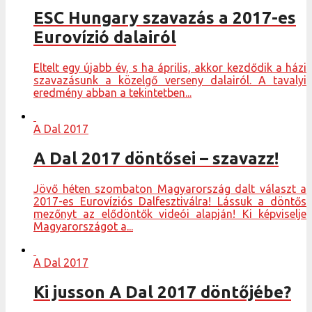
ESC Hungary szavazás a 2017-es
Eurovízió dalairól
Eltelt egy újabb év, s ha április, akkor kezdődik a házi
szavazásunk a közelgő verseny dalairól. A tavalyi
eredmény abban a tekintetben...
A Dal 2017
A Dal 2017 döntősei – szavazz!
Jövő héten szombaton Magyarország dalt választ a
2017-es Eurovíziós Dalfesztiválra! Lássuk a döntős
mezőnyt az elődöntők videói alapján! Ki képviselje
Magyarországot a...
A Dal 2017
Ki jusson A Dal 2017 döntőjébe?