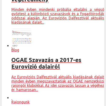
Minden évben mindenki próbálja eltalálni a végső
győztest a különböző szavazások és a fogadóirodák
oddszai alapján. Az Eurovíziós Dalfesztivál aktuális
kiadásának dalait...
Blog
OGAE Szavazás a 2017-es
Eurovízió dalairól
Az Eurovíziós Dalfesztivál aktuális kiadásának dalait
minden évben megszavaztatják az OGAE nemzetközi
rajongói klubokkal. Az idei szavazás lassan a végéhez
ér, hamarosan...
Rajongunk