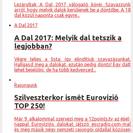
Lezárultak A Dal 2017 válogató körei. Szavazzunk
arról, hogy melyik dalok kerüljenek be a döntőbe. A 18
dal közül naponta csak egyre...
A Dal 2017
A Dal 2017: Melyik dal tetszik a
legjobban?
Végre teljes a lista: így elindítjuk szavazásunkat.
Hallgasd meg a dalokat, ezután pedig dönts! Egy dalt
lehet bejelölni, de ha több kedvenced...
Rajongunk
Szilveszterkor ismét Eurovízió
TOP 250!
Már 9. alkalommal szervezi meg a 12points.tv az éjjel-
nappal Eurovíziós dalokat játszó escradio.com-mal
és még másik négy nemzeti rajongói oldallal közösen