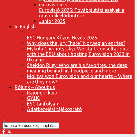
Eurovízió 2025: Továbbjutási esélyek a
második elődöntőre
Junior 2025
In English
ESC Hungary Közös Nézés 2025
Why does the jury “hate” Norwegian entries?
Mykola Chernotytskyi: We start consultations
with the EBU about hosting Eurovision 2023 in
Ukraine
Sheldon Riley: Who are his favorites, the deep
meaning behind his headpiece and more
Molitva won Eurovision and our hearts – Where
are they now?
Rólunk – About us
Rajongói klub
GY.I.K.
ESC tanfolyam
Adatkezelési tájékoztató