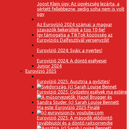
Joost Klein ügy: Az ügyészség lezárta, a
sértett fellebbezne, pedig soha nem is volt
ügy
Az Eurovízió 2024 számai: a magyar
szavazók bekerültek a top 10-be!
Így támogatja a TikTok közösség az
Eurovíziós Dalfesztivál versenyzőit
Eurovízió 2024: Svájc a nyertes!
Eurovízió 2024: A döntő esélyesei
Junior 2024
Eurovízió 2025
Eurovízió 2025: Ausztria a győztes!
Eurovízió 2025: Győzelmi esélyek ma estére
Ma este: Eurovízió 2025 Finálé
Eurovízió 2025: A második elődöntő
továbbjutói és a döntő rajtsorrendje