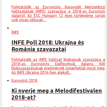
Folytatódik az Eurovíziós Rajongók Nemzetközi
Hálózatának (INFE) szavazása a 2018-as Eurovízió
dalairól. Az ESC Hungary 12 éves történelme során
volt olyan időszak,...
INFE
INFE Poll 2018: Ukrajna és
Románia szavazatai
Folytatódik az INFE hálózat klubjainak szavazása a
2018-as Eurovíziós Dalfesztivál dalaira. Két
klubszavazásának eredményét ismerhetjük most meg.
Az INFE Ukrajna 2016-ban alakult...
Eurovízió 2018
Ki nyerje meg a Melodifestivalen
2018-at?