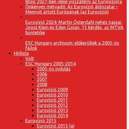
Blog: 2027-ben ideje visszatérni az Eurovízióra
Önkényes mérvadó: Az Eurovízió áldozatai –
Mennyit ártott Európának (az Eurovízió)
Eurovízió 2024: Martin Österdahl nehéz napjai,
Joost Klein és Eden Golan, 15 kérdés, az MTVA
büntetője
ESC Hungary archivum: előkerültek a 2005-ös
fájlok
Hírlista
Volt
ESC Hungary 2005-2014
2005-ös indulás
2006
2007
2008
Eurovízió 2009
Eurovízió 2010
Eurovízió 2011
Eurovízió 2012
Eurovízió 2013
Eurovízió 2014
Eurovízió 2015
Eurovízió 2015 (a)