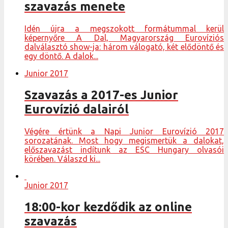
szavazás menete
Idén újra a megszokott formátummal kerül
képernyőre A Dal, Magyarország Eurovíziós
dalválasztó show-ja: három válogató, két elődöntő és
egy döntő. A dalok...
Junior 2017
Szavazás a 2017-es Junior
Eurovízió dalairól
Végére értünk a Napi Junior Eurovízió 2017
sorozatának. Most hogy megismertük a dalokat,
előszavazást indítunk az ESC Hungary olvasói
körében. Válaszd ki...
Junior 2017
18:00-kor kezdődik az online
szavazás