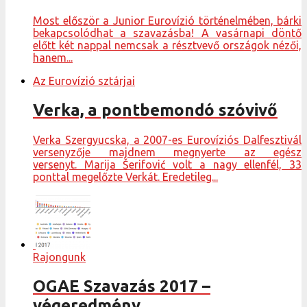
Most először a Junior Eurovízió történelmében, bárki
bekapcsolódhat a szavazásba! A vasárnapi döntő
előtt két nappal nemcsak a résztvevő országok nézői,
hanem...
Az Eurovízió sztárjai
Verka, a pontbemondó szóvivő
Verka Szergyucska, a 2007-es Eurovíziós Dalfesztivál
versenyzője majdnem megnyerte az egész
versenyt. Marija Šerifović volt a nagy ellenfél, 33
ponttal megelőzte Verkát. Eredetileg...
Rajongunk
OGAE Szavazás 2017 –
végeredmény