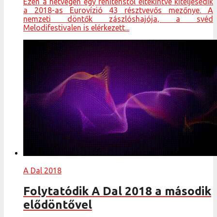
Ezen a hétvégén egy renitenstől eltekintve kiteljesedik
a 2018-as Eurovízió 43 résztvevős mezőnye. A
nemzeti döntők zászlóshajója, a svéd
Melodifestivalen is elérkezett...
A Dal 2018
Folytatódik A Dal 2018 a második
elődöntővel