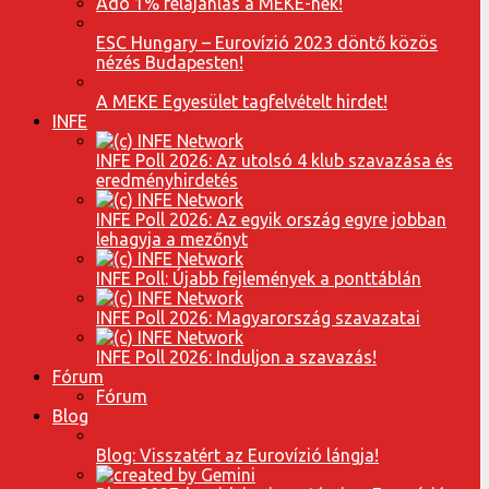
Adó 1% felajánlás a MEKE-nek!
ESC Hungary – Eurovízió 2023 döntő közös
nézés Budapesten!
A MEKE Egyesület tagfelvételt hirdet!
INFE
INFE Poll 2026: Az utolsó 4 klub szavazása és
eredményhirdetés
INFE Poll 2026: Az egyik ország egyre jobban
lehagyja a mezőnyt
INFE Poll: Újabb fejlemények a ponttáblán
INFE Poll 2026: Magyarország szavazatai
INFE Poll 2026: Induljon a szavazás!
Fórum
Fórum
Blog
Blog: Visszatért az Eurovízió lángja!