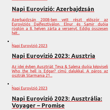
Napi Eurovízió: Azerbajdzsán
Azerbajdzsán 2008-ben vett részt először az
Eurovíziós Dalfesztiválon, Elnur és Samir duója
rögtön a 8. helyen zárta a versenyt. Eddig összesen
hét...
Napi Eurovízió 2023
Napi Eurovízió 2023: Ausztria
Az idei évben Ausztriát Teya & Salena duója képviseli
Who the hell is Edgar? című dalukkal. A páros az
osztrák Starmania 21...
Napi Eurovízió 2023
Napi Eurovízió 2023: Ausztrália:
Voyager – Promise