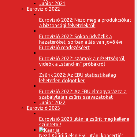
Junior 2021
Eurovízió 2022
Eurovízió 2022: Nézd meg a produkciókat
a biztonsági felvételekről!
Eurovízió 2022: Sokan üdvözlik a
hazatérőket, sorban állás van jövő évi
Eurovízió rendezéséért
Eurovízió 2022: számok a nézettségről,
videók a „stand-in” próbákról
Zsűrik 2022: Az EBU statisztikailag
lehetetlen dolgot kér
Eurovízió 2022: Az EBU elmagyarázza a
szabálytalan zsűris szavazatokat
Junior 2022
Eurovízió 2023
Eurovízió 2023 után: a zsűrit meg kellene
szüntetni!
Nézd Käärijä első ESC utáni koncertjét