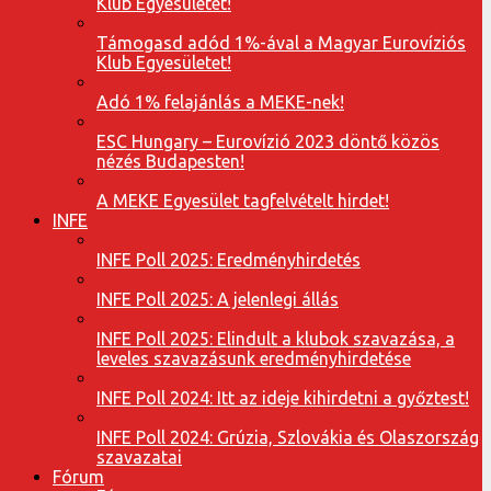
Klub Egyesületet!
Támogasd adód 1%-ával a Magyar Eurovíziós
Klub Egyesületet!
Adó 1% felajánlás a MEKE-nek!
ESC Hungary – Eurovízió 2023 döntő közös
nézés Budapesten!
A MEKE Egyesület tagfelvételt hirdet!
INFE
INFE Poll 2025: Eredményhirdetés
INFE Poll 2025: A jelenlegi állás
INFE Poll 2025: Elindult a klubok szavazása, a
leveles szavazásunk eredményhirdetése
INFE Poll 2024: Itt az ideje kihirdetni a győztest!
INFE Poll 2024: Grúzia, Szlovákia és Olaszország
szavazatai
Fórum