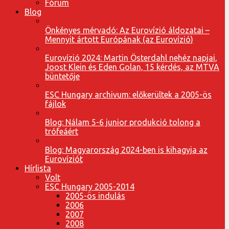
Fórum
Blog
Önkényes mérvadó: Az Eurovízió áldozatai –
Mennyit ártott Európának (az Eurovízió)
Eurovízió 2024: Martin Österdahl nehéz napjai,
Joost Klein és Eden Golan, 15 kérdés, az MTVA
büntetője
ESC Hungary archivum: előkerültek a 2005-ös
fájlok
Blog: Nálam 5-6 junior produkció tolong a
trófeáért
Blog: Magyarország 2024-ben is kihagyja az
Eurovíziót
Hírlista
Volt
ESC Hungary 2005-2014
2005-ös indulás
2006
2007
2008