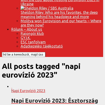
Ukraine
Sheldon Riley: Who are his favorites, the deep
meaning behind his headpiece and more
Molitva won Eurovision and our hearts – Where
are they now?
Rólunk – About us
Rajongói klub
GY.I.K.
ESC tanfolyam
Adatkezelési tájékoztató
All posts tagged "napi
eurovízió 2023"
Napi Eurovízió 2023
Napi Eurovízió 2023: Észtország