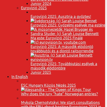
Junior 2024
Eurovízió 2025
Eurovízió 2025: Ausztria a győztes!
Eurovízió 2025: Győzelmi esélyek ma estére
Ma este: Eurovízió 2025 Finálé
Eurovízió 2025: A második elődöntő
továbbjutói és a döntő rajtsorrendje
Eurovízió 2025: Továbbjutási esélyek a
második elődöntőre
Junior 2025
In English
ESC Hungary Közös Nézés 2025
Why does the jury “hate” Norwegian entries?
Mykola Chernotytskyi: We start consultations
with the EBU about hosting Eurovision 2023 in