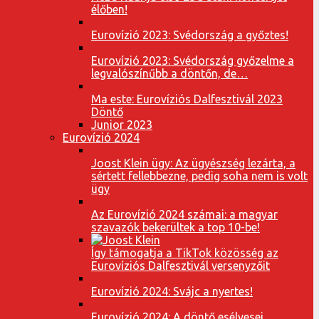
élőben!
Eurovízió 2023: Svédország a győztes!
Eurovízió 2023: Svédország győzelme a
legvalószínűbb a döntőn, de…
Ma este: Eurovíziós Dalfesztivál 2023
Döntő
Junior 2023
Eurovízió 2024
Joost Klein ügy: Az ügyészség lezárta, a
sértett fellebbezne, pedig soha nem is volt
ügy
Az Eurovízió 2024 számai: a magyar
szavazók bekerültek a top 10-be!
Így támogatja a TikTok közösség az
Eurovíziós Dalfesztivál versenyzőit
Eurovízió 2024: Svájc a nyertes!
Eurovízió 2024: A döntő esélyesei