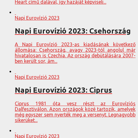
Heart című dalával, így hazáját képviseli...
Napi Eurovízió 2023
Napi Eurovízió 2023: Csehország
A Napi Eurovízió 2023-as kiadásának következő
állomása: Csehország, avagy 2023-tól angolul már
hivatalosan is Czechia. Az ország debütálására 2007-
ben került sor, ám...
Napi Eurovízió 2023
Napi Eurovízió 2023: Ciprus
Ciprus 1981 óta vesz részt az Eurovíziós
Dalfesztiválon. Azon országok közé tartozik, amelyek
még egyszer sem nyerték meg a versenyt. Legnagyobb
sikerüket...
Napi Eurovízió 2023