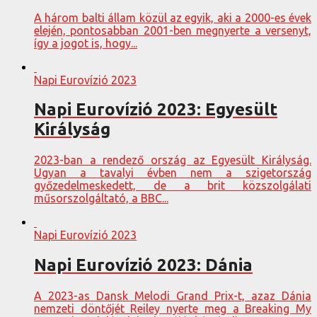
A három balti állam közül az egyik, aki a 2000-es évek
elején, pontosabban 2001-ben megnyerte a versenyt,
így a jogot is, hogy...
Napi Eurovízió 2023
Napi Eurovízió 2023: Egyesült
Királyság
2023-ban a rendező ország az Egyesült Királyság.
Ugyan a tavalyi évben nem a szigetország
győzedelmeskedett, de a brit közszolgálati
műsorszolgáltató, a BBC...
Napi Eurovízió 2023
Napi Eurovízió 2023: Dánia
A 2023-as Dansk Melodi Grand Prix-t, azaz Dánia
nemzeti döntőjét Reiley nyerte meg a Breaking My