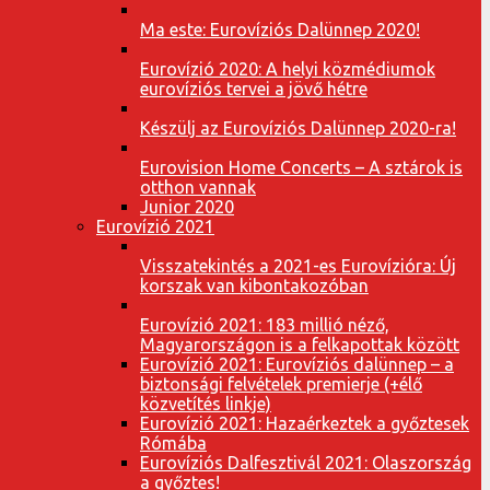
Ma este: Eurovíziós Dalünnep 2020!
Eurovízió 2020: A helyi közmédiumok
eurovíziós tervei a jövő hétre
Készülj az Eurovíziós Dalünnep 2020-ra!
Eurovision Home Concerts – A sztárok is
otthon vannak
Junior 2020
Eurovízió 2021
Visszatekintés a 2021-es Eurovízióra: Új
korszak van kibontakozóban
Eurovízió 2021: 183 millió néző,
Magyarországon is a felkapottak között
Eurovízió 2021: Eurovíziós dalünnep – a
biztonsági felvételek premierje (+élő
közvetítés linkje)
Eurovízió 2021: Hazaérkeztek a győztesek
Rómába
Eurovíziós Dalfesztivál 2021: Olaszország
a győztes!