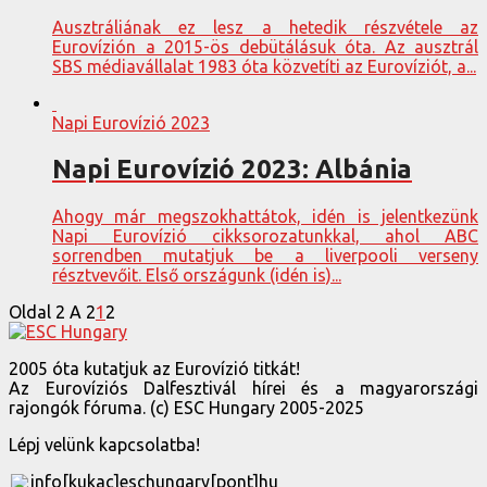
Ausztráliának ez lesz a hetedik részvétele az
Eurovízión a 2015-ös debütálásuk óta. Az ausztrál
SBS médiavállalat 1983 óta közvetíti az Eurovíziót, a...
Napi Eurovízió 2023
Napi Eurovízió 2023: Albánia
Ahogy már megszokhattátok, idén is jelentkezünk
Napi Eurovízió cikksorozatunkkal, ahol ABC
sorrendben mutatjuk be a liverpooli verseny
résztvevőit. Első országunk (idén is)...
Oldal 2 A 2
1
2
2005 óta kutatjuk az Eurovízió titkát!
Az Eurovíziós Dalfesztivál hírei és a magyarországi
rajongók fóruma. (c) ESC Hungary 2005-2025
Lépj velünk kapcsolatba!
info[kukac]eschungary[pont]hu