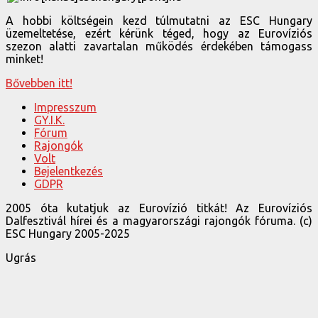
A hobbi költségein kezd túlmutatni az ESC Hungary
üzemeltetése, ezért kérünk téged, hogy az Eurovíziós
szezon alatti zavartalan működés érdekében támogass
minket!
Bővebben itt!
Impresszum
GY.I.K.
Fórum
Rajongók
Volt
Bejelentkezés
GDPR
2005 óta kutatjuk az Eurovízió titkát! Az Eurovíziós
Dalfesztivál hírei és a magyarországi rajongók fóruma. (c)
ESC Hungary 2005-2025
Ugrás