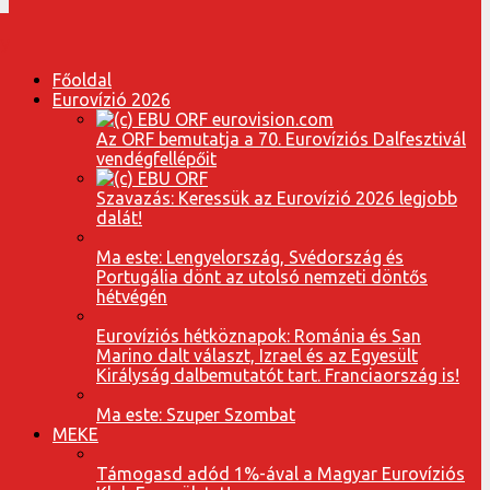
Főoldal
Eurovízió 2026
Az ORF bemutatja a 70. Eurovíziós Dalfesztivál
vendégfellépőit
Szavazás: Keressük az Eurovízió 2026 legjobb
dalát!
Ma este: Lengyelország, Svédország és
Portugália dönt az utolsó nemzeti döntős
hétvégén
Eurovíziós hétköznapok: Románia és San
Marino dalt választ, Izrael és az Egyesült
Királyság dalbemutatót tart. Franciaország is!
Ma este: Szuper Szombat
MEKE
Támogasd adód 1%-ával a Magyar Eurovíziós