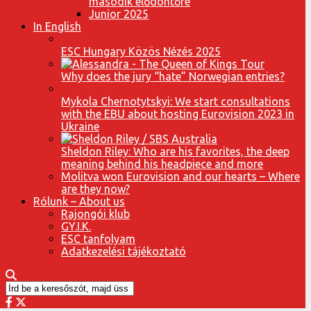
második elődöntőre
Junior 2025
In English
ESC Hungary Közös Nézés 2025
Why does the jury “hate” Norwegian entries?
Mykola Chernotytskyi: We start consultations
with the EBU about hosting Eurovision 2023 in
Ukraine
Sheldon Riley: Who are his favorites, the deep
meaning behind his headpiece and more
Molitva won Eurovision and our hearts – Where
are they now?
Rólunk – About us
Rajongói klub
GY.I.K.
ESC tanfolyam
Adatkezelési tájékoztató