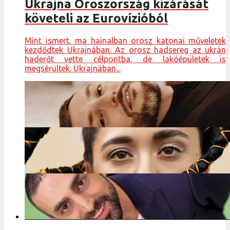
Ukrajna Oroszország kizárását
követeli az Eurovízióból
Mint ismert, ma hajnalban orosz katonai műveletek
kezdődtek Ukrajnában. Az orosz hadsereg az ukrán
haderőt vette célpontba, de lakóépületek is
megsérültek. Ukrajnában...