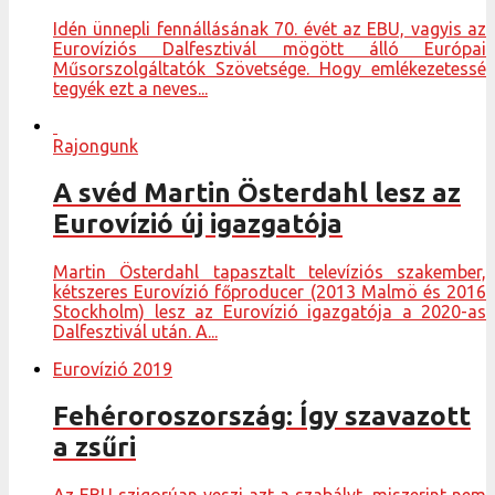
Idén ünnepli fennállásának 70. évét az EBU, vagyis az
Eurovíziós Dalfesztivál mögött álló Európai
Műsorszolgáltatók Szövetsége. Hogy emlékezetessé
tegyék ezt a neves...
Rajongunk
A svéd Martin Österdahl lesz az
Eurovízió új igazgatója
Martin Österdahl tapasztalt televíziós szakember,
kétszeres Eurovízió főproducer (2013 Malmö és 2016
Stockholm) lesz az Eurovízió igazgatója a 2020-as
Dalfesztivál után. A...
Eurovízió 2019
Fehéroroszország: Így szavazott
a zsűri