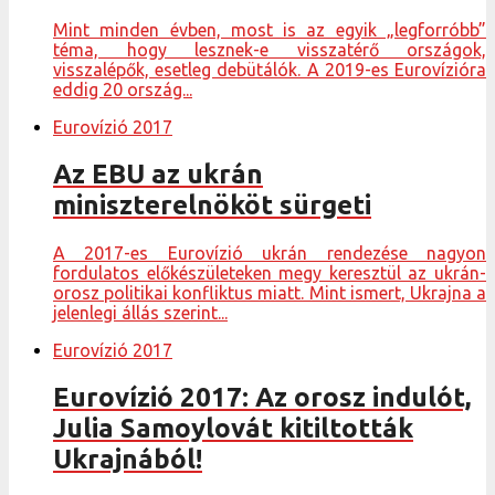
Mint minden évben, most is az egyik „legforróbb”
téma, hogy lesznek-e visszatérő országok,
visszalépők, esetleg debütálók. A 2019-es Eurovízióra
eddig 20 ország...
Eurovízió 2017
Az EBU az ukrán
miniszterelnököt sürgeti
A 2017-es Eurovízió ukrán rendezése nagyon
fordulatos előkészületeken megy keresztül az ukrán-
orosz politikai konfliktus miatt. Mint ismert, Ukrajna a
jelenlegi állás szerint...
Eurovízió 2017
Eurovízió 2017: Az orosz indulót,
Julia Samoylovát kitiltották
Ukrajnából!