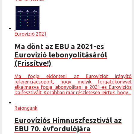
Eurovízió 2021
Ma dönt az EBU a 2021-es
Eurovízió lebonyolításáról
(Frissítve!)
Ma fogja eldönteni az Eurovíziót irányító
referenciacsoport, hogy melyik forgatókönyvet
alkalmazva fogja lebonyolítani a 2021-es Eurovíziós
Dalfesztivált. Korábban már részletesen leírtuk, hogy...
Rajongunk
Eurovíziós Himnuszfesztivál az
EBU 70. évfordulójára