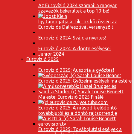
Az Eurovízió 2024 számai: a magyar
szavazók bekerültek a top 10-be!
Így támogatja a TikTok közösség az
Eurovíziós Dalfesztivál versenyzőit
Eurovízió 2024: Svájc a nyertes!
Eurovízió 2024: A döntő esélyesei
Junior 2024
Eurovízió 2025
Eurovízió 2025: Ausztria a győztes!
Eurovízió 2025: Győzelmi esélyek ma estére
Ma este: Eurovízió 2025 Finálé
Eurovízió 2025: A második elődöntő
továbbjutói és a döntő rajtsorrendje
Eurovízió 2025: Továbbjutási esélyek a