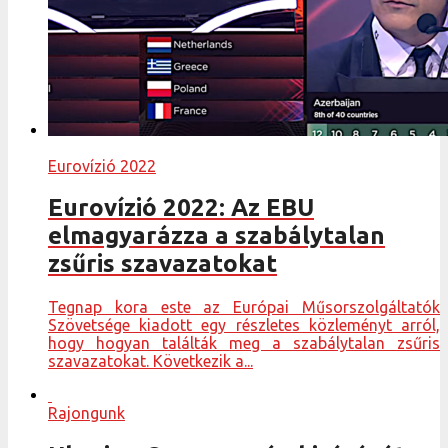
Eurovízió 2022
Eurovízió 2022: Az EBU
elmagyarázza a szabálytalan
zsűris szavazatokat
Tegnap kora este az Európai Műsorszolgáltatók
Szövetsége kiadott egy részletes közleményt arról,
hogy hogyan találták meg a szabálytalan zsűris
szavazatokat. Következik a...
Rajongunk