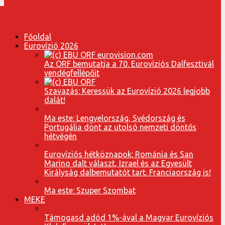
Főoldal
Eurovízió 2026
Az ORF bemutatja a 70. Eurovíziós Dalfesztivál
vendégfellépőit
Szavazás: Keressük az Eurovízió 2026 legjobb
dalát!
Ma este: Lengyelország, Svédország és
Portugália dönt az utolsó nemzeti döntős
hétvégén
Eurovíziós hétköznapok: Románia és San
Marino dalt választ, Izrael és az Egyesült
Királyság dalbemutatót tart. Franciaország is!
Ma este: Szuper Szombat
MEKE
Támogasd adód 1%-ával a Magyar Eurovíziós