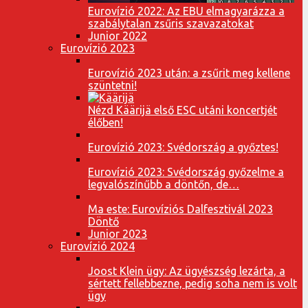
Eurovízió 2022: Az EBU elmagyarázza a
szabálytalan zsűris szavazatokat
Junior 2022
Eurovízió 2023
Eurovízió 2023 után: a zsűrit meg kellene
szüntetni!
Nézd Käärijä első ESC utáni koncertjét
élőben!
Eurovízió 2023: Svédország a győztes!
Eurovízió 2023: Svédország győzelme a
legvalószínűbb a döntőn, de…
Ma este: Eurovíziós Dalfesztivál 2023
Döntő
Junior 2023
Eurovízió 2024
Joost Klein ügy: Az ügyészség lezárta, a
sértett fellebbezne, pedig soha nem is volt
ügy