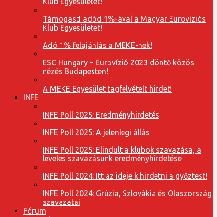
Klub Egyesületet!
Támogasd adód 1%-ával a Magyar Eurovíziós
Klub Egyesületet!
Adó 1% felajánlás a MEKE-nek!
ESC Hungary – Eurovízió 2023 döntő közös
nézés Budapesten!
A MEKE Egyesület tagfelvételt hirdet!
INFE
INFE Poll 2025: Eredményhirdetés
INFE Poll 2025: A jelenlegi állás
INFE Poll 2025: Elindult a klubok szavazása, a
leveles szavazásunk eredményhirdetése
INFE Poll 2024: Itt az ideje kihirdetni a győztest!
INFE Poll 2024: Grúzia, Szlovákia és Olaszország
szavazatai
Fórum