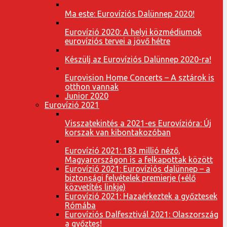
Ma este: Eurovíziós Dalünnep 2020!
Eurovízió 2020: A helyi közmédiumok
eurovíziós tervei a jövő hétre
Készülj az Eurovíziós Dalünnep 2020-ra!
Eurovision Home Concerts – A sztárok is
otthon vannak
Junior 2020
Eurovízió 2021
Visszatekintés a 2021-es Eurovízióra: Új
korszak van kibontakozóban
Eurovízió 2021: 183 millió néző,
Magyarországon is a felkapottak között
Eurovízió 2021: Eurovíziós dalünnep – a
biztonsági felvételek premierje (+élő
közvetítés linkje)
Eurovízió 2021: Hazaérkeztek a győztesek
Rómába
Eurovíziós Dalfesztivál 2021: Olaszország
a győztes!