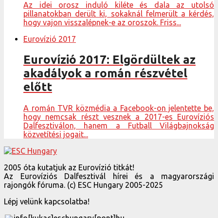
Az idei orosz induló kiléte és dala az utolsó
pillanatokban derült ki, sokaknál felmerült a kérdés,
hogy vajon visszalépnek-e az oroszok. Friss...
Eurovízió 2017
Eurovízió 2017: Elgördültek az
akadályok a román részvétel
előtt
A román TVR közmédia a Facebook-on jelentette be,
hogy nemcsak részt vesznek a 2017-es Eurovíziós
Dalfesztiválon, hanem a Futball Világbajnokság
közvetítési jogait...
2005 óta kutatjuk az Eurovízió titkát!
Az Eurovíziós Dalfesztivál hírei és a magyarországi
rajongók fóruma. (c) ESC Hungary 2005-2025
Lépj velünk kapcsolatba!