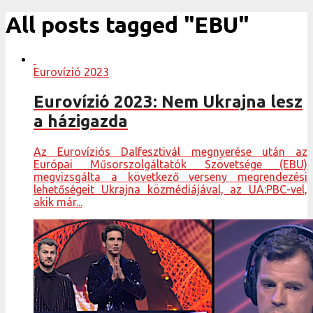
All posts tagged "EBU"
Eurovízió 2023
Eurovízió 2023: Nem Ukrajna lesz
a házigazda
Az Eurovíziós Dalfesztivál megnyerése után az
Európai Műsorszolgáltatók Szövetsége (EBU)
megvizsgálta a következő verseny megrendezési
lehetőségeit Ukrajna közmédiájával, az UA:PBC-vel,
akik már...