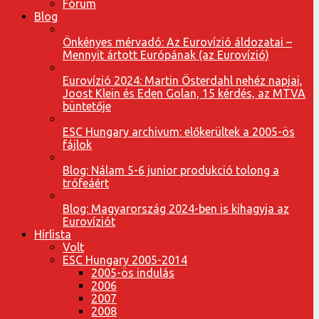
Fórum
Blog
Önkényes mérvadó: Az Eurovízió áldozatai –
Mennyit ártott Európának (az Eurovízió)
Eurovízió 2024: Martin Österdahl nehéz napjai,
Joost Klein és Eden Golan, 15 kérdés, az MTVA
büntetője
ESC Hungary archivum: előkerültek a 2005-ös
fájlok
Blog: Nálam 5-6 junior produkció tolong a
trófeáért
Blog: Magyarország 2024-ben is kihagyja az
Eurovíziót
Hírlista
Volt
ESC Hungary 2005-2014
2005-ös indulás
2006
2007
2008