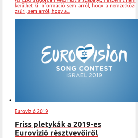
Az EBU szigorúan veszi azt a szabályt, miszerint nem
kerülhet ki információ sem arról, hogy a nemzetközi
zsűri, sem arról, hogy a...
Eurovízió 2019
Friss pletykák a 2019-es
Eurovízió résztvevőiről