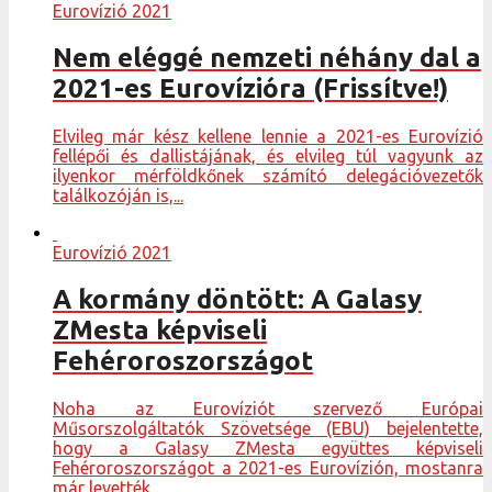
Eurovízió 2021
Nem eléggé nemzeti néhány dal a
2021-es Eurovízióra (Frissítve!)
Elvileg már kész kellene lennie a 2021-es Eurovízió
fellépői és dallistájának, és elvileg túl vagyunk az
ilyenkor mérföldkőnek számító delegációvezetők
találkozóján is,...
Eurovízió 2021
A kormány döntött: A Galasy
ZMesta képviseli
Fehéroroszországot
Noha az Eurovíziót szervező Európai
Műsorszolgáltatók Szövetsége (EBU) bejelentette,
hogy a Galasy ZMesta együttes képviseli
Fehéroroszországot a 2021-es Eurovízión, mostanra
már levették...