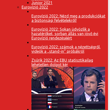
Junior 2021
Eurovízió 2022
Eurovízió 2022: Nézd meg a produkciókat
a biztonsági felvételekről!
Eurovízió 2022: Sokan üdvözlik a
hazatérőket, sorban állás van jövő évi
Eurovízió rendezéséért
Eurovízió 2022: számok a nézettségről,
videók a „stand-in” próbákról
Zsűrik 2022: Az EBU statisztikailag
lehetetlen dolgot kér