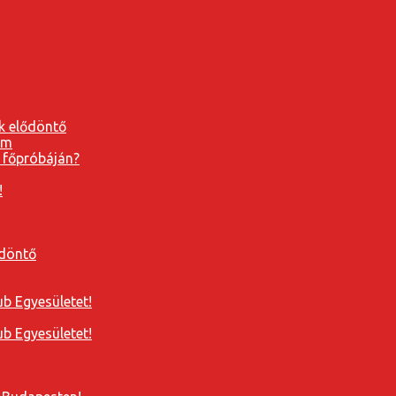
k elődöntő
 főpróbáján?
!
ődöntő
b Egyesületet!
b Egyesületet!