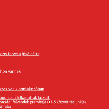
iós tervei a jövő hétre
tthon vannak
orszak van kibontakozóban
ágon is a felkapottak között
nsági felvételek premierje (+élő közvetítés linkje)
Rómába