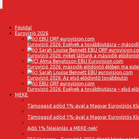
Főoldal
Eurovízió 2026
Eurovízió 2026: Esélyek a továbbjutásra – másodi
Eurovízió 2026: miket láttunk a második elődöntő
Eurovízió 2026: második elődöntő élőben ma este
Eurovízió 2026: Az első elődöntő továbbjutói
Eurovízió 2026: Esélyek a továbbjutásra – első el
MEKE
Támogasd adód 1%-ával a Magyar Eurovíziós Klu
Támogasd adód 1%-ával a Magyar Eurovíziós Klu
Adó 1% felajánlás a MEKE-nek!