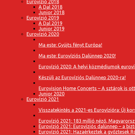
Eurovízió 2018
A Dal 2018
Junior 2018
Eurovízió 2019
A Dal 2019
Junior 2019
Eurovízió 2020
Ma este: Gyújts fényt Európa!
Ma este: Eurovíziós Dalünnep 2020!
Eurovízió 2020: A helyi közmédiumok eurovíz
Készülj az Eurovíziós Dalünnep 2020-ra!
Eurovision Home Concerts – A sztárok is o
Junior 2020
Eurovízió 2021
Visszatekintés a 2021-es Eurovízióra: Új k
Eurovízió 2021: 183 millió néző, Magyarorsz
Eurovízió 2021: Eurovíziós dalünnep – a bizto
Eurovízió 2021: Hazaérkeztek a győztesek 