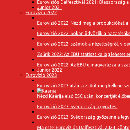
Eurovíziós Dalfesztivál 2021: Olaszország a
Junior 2021
Eurovízió 2022
Eurovízió 2022: Nézd meg a produkciókat a b
Eurovízió 2022: Sokan üdvözlik a hazatérőket
Eurovízió 2022: számok a nézettségről, vide
Zsűrik 2022: Az EBU statisztikailag lehetetle
Eurovízió 2022: Az EBU elmagyarázza a szab
Junior 2022
Eurovízió 2023
Eurovízió 2023 után: a zsűrit meg kellene szü
Nézd Käärijä első ESC utáni koncertjét élőbe
Eurovízió 2023: Svédország a győztes!
Eurovízió 2023: Svédország győzelme a leg
Ma este: Eurovíziós Dalfesztivál 2023 Döntő