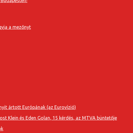
 Budapesten!
agyja a mezőnyt
yit ártott Európának (az Eurovízió)
oost Klein és Eden Golan, 15 kérdés, az MTVA büntetője
ok