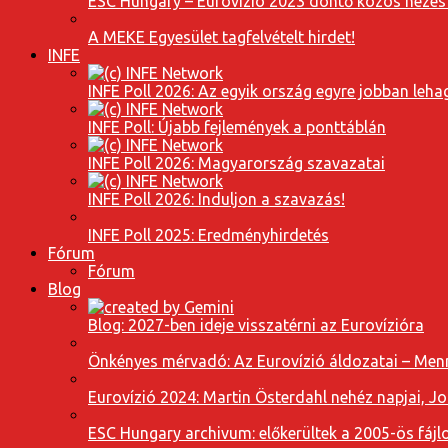
ESC Hungary – Eurovízió 2023 döntő közös nézés
A MEKE Egyesület tagfelvételt hirdet!
INFE
INFE Poll 2026: Az egyik ország egyre jobban leh
INFE Poll: Újabb fejlemények a ponttáblán
INFE Poll 2026: Magyarország szavazatai
INFE Poll 2026: Induljon a szavazás!
INFE Poll 2025: Eredményhirdetés
Fórum
Fórum
Blog
Blog: 2027-ben ideje visszatérni az Eurovízióra
Önkényes mérvadó: Az Eurovízió áldozatai – Menn
Eurovízió 2024: Martin Österdahl nehéz napjai, J
ESC Hungary archivum: előkerültek a 2005-ös fájl