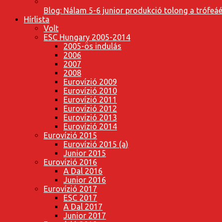
Blog: Nálam 5-6 junior produkció tolong a trófeáé
Hírlista
Volt
ESC Hungary 2005-2014
2005-ös indulás
2006
2007
2008
Eurovízió 2009
Eurovízió 2010
Eurovízió 2011
Eurovízió 2012
Eurovízió 2013
Eurovízió 2014
Eurovízió 2015
Eurovízió 2015 (a)
Junior 2015
Eurovízió 2016
A Dal 2016
Junior 2016
Eurovízió 2017
ESC 2017
A Dal 2017
Junior 2017