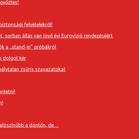
 győztes!
iztonsági felvételekről!
, sorban állás van jövő évi Eurovízió rendezéséért
ók a „stand-in” próbákról
n dolgot kér
álytalan zsűris szavazatokat
ntetni!
n!
valószínűbb a döntőn, de…