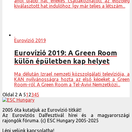
ahol újabb hat énekes csatlakozhatott az előzőleg
kiválasztott hat indulóhoz. Így már teljes a létszám...
Eurovízió 2019
Eurovízió 2019: A Green Room
külön épületben kap helyet
Ma délután Izrael nemzeti közszolgálati televíziója, a
KAN nyilvánosságra hozta az első képeket a Green
Room-ról. A Green Room a Tel-Avivi Nemzetközi...
Oldal 2 A 5
1
2
3
4
5
2005 óta kutatjuk az Eurovízió titkát!
Az Eurovíziós Dalfesztivál hírei és a magyarországi
rajongók fóruma. (c) ESC Hungary 2005-2025
Lépj velünk kapcsolatba!