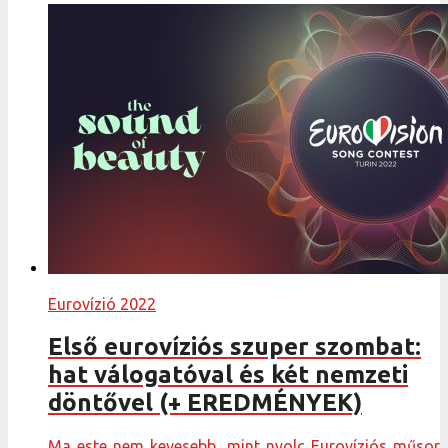
Eurovízió 2022
Első eurovíziós szuper szombat:
hat válogatóval és két nemzeti
döntővel (+ EREDMÉNYEK)
Ma este nem kevesebb, mint nyolc Eurovíziós műsor