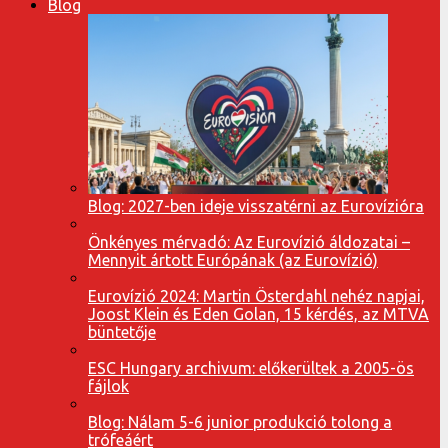
Blog
Blog: 2027-ben ideje visszatérni az Eurovízióra
Önkényes mérvadó: Az Eurovízió áldozatai –
Mennyit ártott Európának (az Eurovízió)
Eurovízió 2024: Martin Österdahl nehéz napjai,
Joost Klein és Eden Golan, 15 kérdés, az MTVA
büntetője
ESC Hungary archivum: előkerültek a 2005-ös
fájlok
Blog: Nálam 5-6 junior produkció tolong a
trófeáért