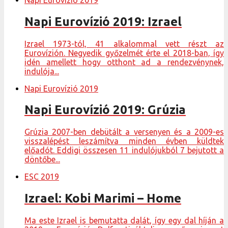
Napi Eurovízió 2019: Izrael
Izrael 1973-tól, 41 alkalommal vett részt az
Eurovízión. Negyedik győzelmét érte el 2018-ban, így
idén amellett hogy otthont ad a rendezvénynek,
indulója...
Napi Eurovízió 2019
Napi Eurovízió 2019: Grúzia
Grúzia 2007-ben debütált a versenyen és a 2009-es
visszalépést leszámítva minden évben küldtek
előadót. Eddigi összesen 11 indulójukból 7 bejutott a
döntőbe...
ESC 2019
Izrael: Kobi Marimi – Home
Ma este Izrael is bemutatta dalát, így egy dal híján a