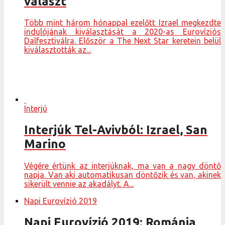
választ
Több mint három hónappal ezelőtt Izrael megkezdte
indulójának kiválasztását a 2020-as Eurovíziós
Dalfesztiválra. Először a The Next Star keretein belül
kiválasztották az...
Interjú
Interjúk Tel-Avivból: Izrael, San
Marino
Végére értünk az interjúknak, ma van a nagy döntő
napja. Van aki automatikusan döntőzik és van, akinek
sikerült vennie az akadályt. A...
Napi Eurovízió 2019
Napi Eurovízió 2019: Románia