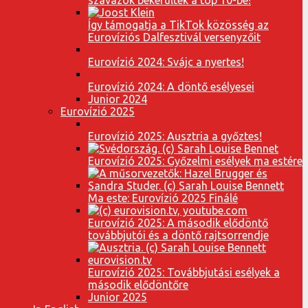
Így támogatja a TikTok közösség az
Eurovíziós Dalfesztivál versenyzőit
Eurovízió 2024: Svájc a nyertes!
Eurovízió 2024: A döntő esélyesei
Junior 2024
Eurovízió 2025
Eurovízió 2025: Ausztria a győztes!
Eurovízió 2025: Győzelmi esélyek ma estére
Ma este: Eurovízió 2025 Finálé
Eurovízió 2025: A második elődöntő
továbbjutói és a döntő rajtsorrendje
Eurovízió 2025: Továbbjutási esélyek a
második elődöntőre
Junior 2025