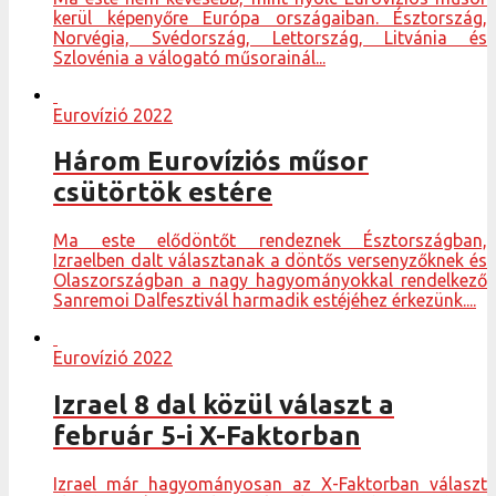
kerül képenyőre Európa országaiban. Észtország,
Norvégia, Svédország, Lettország, Litvánia és
Szlovénia a válogató műsorainál...
Eurovízió 2022
Három Eurovíziós műsor
csütörtök estére
Ma este elődöntőt rendeznek Észtországban,
Izraelben dalt választanak a döntős versenyzőknek és
Olaszországban a nagy hagyományokkal rendelkező
Sanremoi Dalfesztivál harmadik estéjéhez érkezünk....
Eurovízió 2022
Izrael 8 dal közül választ a
február 5-i X-Faktorban
Izrael már hagyományosan az X-Faktorban választ