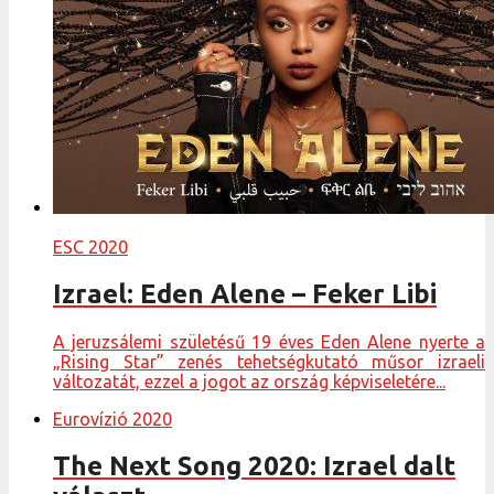
ESC 2020
Izrael: Eden Alene – Feker Libi
A jeruzsálemi születésű 19 éves Eden Alene nyerte a
„Rising Star” zenés tehetségkutató műsor izraeli
változatát, ezzel a jogot az ország képviseletére...
Eurovízió 2020
The Next Song 2020: Izrael dalt