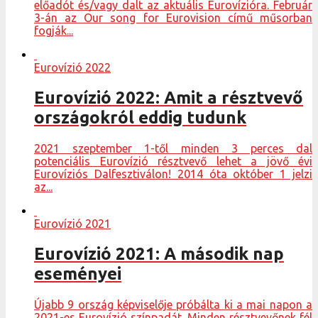
előadót és/vagy dalt az aktuális Eurovízióra. Február
3-án az Our song for Eurovision című műsorban
fogják...
Eurovízió 2022
Eurovízió 2022: Amit a résztvevő
országokról eddig tudunk
2021 szeptember 1-től minden 3 perces dal
potenciális Eurovízió résztvevő lehet a jövő évi
Eurovíziós Dalfesztiválon! 2014 óta október 1 jelzi
az...
Eurovízió 2021
Eurovízió 2021: A második nap
eseményei
Újabb 9 ország képviselője próbálta ki a mai napon a
2021-es Eurovízió színpadát. Minden résztvevőnek fél