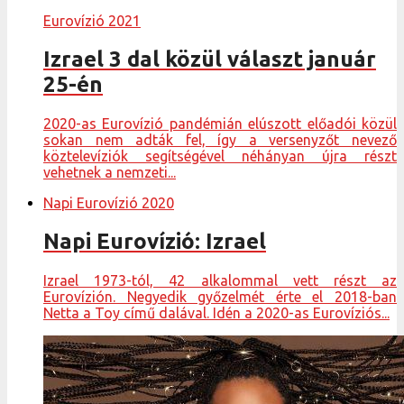
Eurovízió 2021
Izrael 3 dal közül választ január
25-én
2020-as Eurovízió pandémián elúszott előadói közül
sokan nem adták fel, így a versenyzőt nevező
köztelevíziók segítségével néhányan újra részt
vehetnek a nemzeti...
Napi Eurovízió 2020
Napi Eurovízió: Izrael
Izrael 1973-tól, 42 alkalommal vett részt az
Eurovízión. Negyedik győzelmét érte el 2018-ban
Netta a Toy című dalával. Idén a 2020-as Eurovíziós...