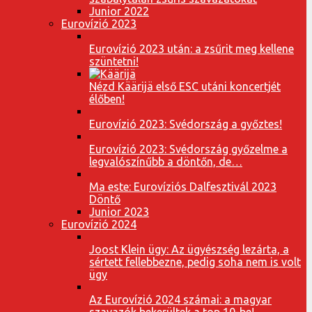
Junior 2022
Eurovízió 2023
Eurovízió 2023 után: a zsűrit meg kellene
szüntetni!
Nézd Käärijä első ESC utáni koncertjét
élőben!
Eurovízió 2023: Svédország a győztes!
Eurovízió 2023: Svédország győzelme a
legvalószínűbb a döntőn, de…
Ma este: Eurovíziós Dalfesztivál 2023
Döntő
Junior 2023
Eurovízió 2024
Joost Klein ügy: Az ügyészség lezárta, a
sértett fellebbezne, pedig soha nem is volt
ügy
Az Eurovízió 2024 számai: a magyar
szavazók bekerültek a top 10-be!