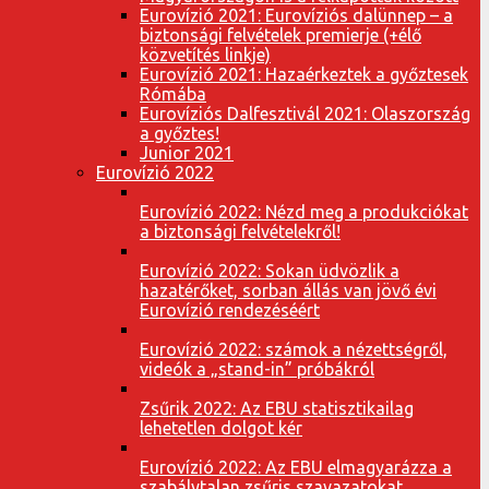
Eurovízió 2021: Eurovíziós dalünnep – a
biztonsági felvételek premierje (+élő
közvetítés linkje)
Eurovízió 2021: Hazaérkeztek a győztesek
Rómába
Eurovíziós Dalfesztivál 2021: Olaszország
a győztes!
Junior 2021
Eurovízió 2022
Eurovízió 2022: Nézd meg a produkciókat
a biztonsági felvételekről!
Eurovízió 2022: Sokan üdvözlik a
hazatérőket, sorban állás van jövő évi
Eurovízió rendezéséért
Eurovízió 2022: számok a nézettségről,
videók a „stand-in” próbákról
Zsűrik 2022: Az EBU statisztikailag
lehetetlen dolgot kér
Eurovízió 2022: Az EBU elmagyarázza a
szabálytalan zsűris szavazatokat