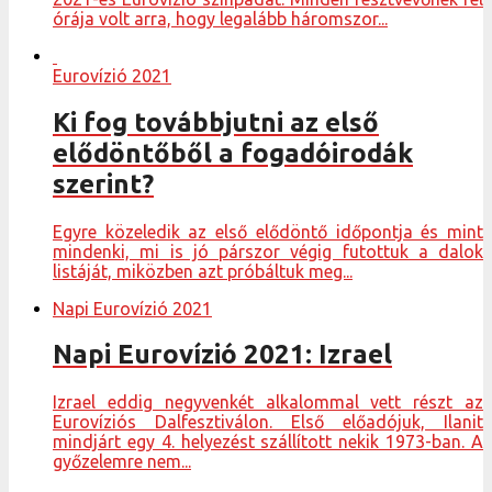
órája volt arra, hogy legalább háromszor...
Eurovízió 2021
Ki fog továbbjutni az első
elődöntőből a fogadóirodák
szerint?
Egyre közeledik az első elődöntő időpontja és mint
mindenki, mi is jó párszor végig futottuk a dalok
listáját, miközben azt próbáltuk meg...
Napi Eurovízió 2021
Napi Eurovízió 2021: Izrael
Izrael eddig negyvenkét alkalommal vett részt az
Eurovíziós Dalfesztiválon. Első előadójuk, Ilanit
mindjárt egy 4. helyezést szállított nekik 1973-ban. A
győzelemre nem...