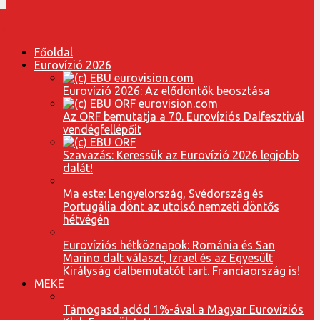
Főoldal
Eurovízió 2026
Eurovízió 2026: Az elődöntők beosztása
Az ORF bemutatja a 70. Eurovíziós Dalfesztivál
vendégfellépőit
Szavazás: Keressük az Eurovízió 2026 legjobb
dalát!
Ma este: Lengyelország, Svédország és
Portugália dönt az utolsó nemzeti döntős
hétvégén
Eurovíziós hétköznapok: Románia és San
Marino dalt választ, Izrael és az Egyesült
Királyság dalbemutatót tart. Franciaország is!
MEKE
Támogasd adód 1%-ával a Magyar Eurovíziós