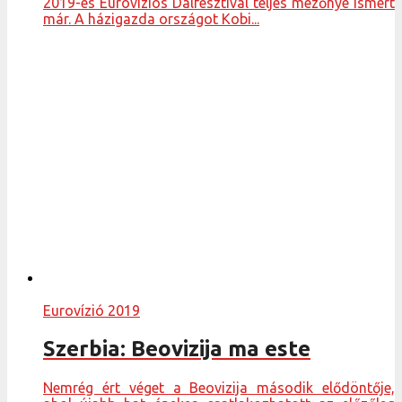
2019-es Eurovíziós Dalfesztivál teljes mezőnye ismert
már. A házigazda országot Kobi...
Eurovízió 2019
Szerbia: Beovizija ma este
Nemrég ért véget a Beovizija második elődöntője,