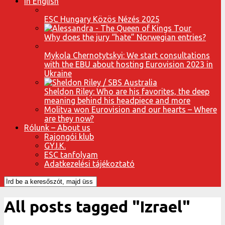
In English
ESC Hungary Közös Nézés 2025
Why does the jury “hate” Norwegian entries?
Mykola Chernotytskyi: We start consultations
with the EBU about hosting Eurovision 2023 in
Ukraine
Sheldon Riley: Who are his favorites, the deep
meaning behind his headpiece and more
Molitva won Eurovision and our hearts – Where
are they now?
Rólunk – About us
Rajongói klub
GY.I.K.
ESC tanfolyam
Adatkezelési tájékoztató
All posts tagged "Izrael"