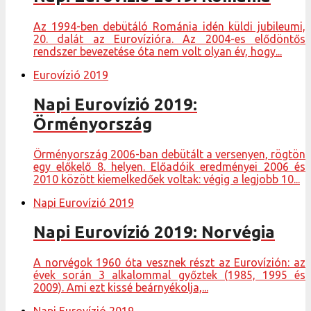
Az 1994-ben debütáló Románia idén küldi jubileumi,
20. dalát az Eurovízióra. Az 2004-es elődöntős
rendszer bevezetése óta nem volt olyan év, hogy...
Eurovízió 2019
Napi Eurovízió 2019:
Örményország
Örményország 2006-ban debütált a versenyen, rögtön
egy előkelő 8. helyen. Előadóik eredményei 2006 és
2010 között kiemelkedőek voltak: végig a legjobb 10...
Napi Eurovízió 2019
Napi Eurovízió 2019: Norvégia
A norvégok 1960 óta vesznek részt az Eurovízión: az
évek során 3 alkalommal győztek (1985, 1995 és
2009). Ami ezt kissé beárnyékolja,...
Napi Eurovízió 2019