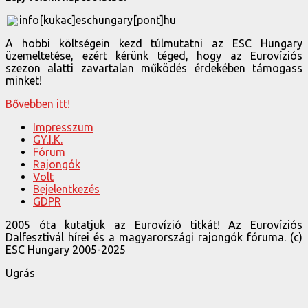
info[kukac]eschungary[pont]hu
A hobbi költségein kezd túlmutatni az ESC Hungary
üzemeltetése, ezért kérünk téged, hogy az Eurovíziós
szezon alatti zavartalan működés érdekében támogass
minket!
Bővebben itt!
Impresszum
GY.I.K.
Fórum
Rajongók
Volt
Bejelentkezés
GDPR
2005 óta kutatjuk az Eurovízió titkát! Az Eurovíziós
Dalfesztivál hírei és a magyarországi rajongók fóruma. (c)
ESC Hungary 2005-2025
Ugrás