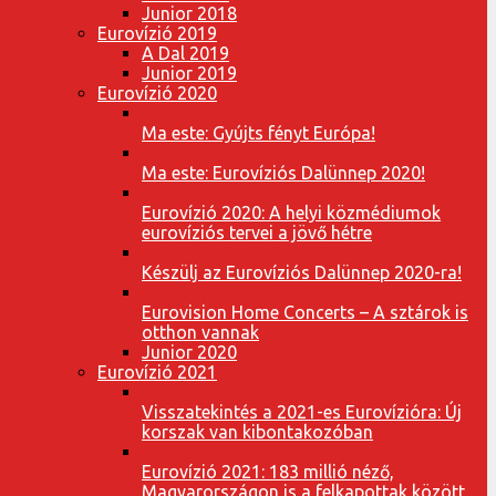
Junior 2018
Eurovízió 2019
A Dal 2019
Junior 2019
Eurovízió 2020
Ma este: Gyújts fényt Európa!
Ma este: Eurovíziós Dalünnep 2020!
Eurovízió 2020: A helyi közmédiumok
eurovíziós tervei a jövő hétre
Készülj az Eurovíziós Dalünnep 2020-ra!
Eurovision Home Concerts – A sztárok is
otthon vannak
Junior 2020
Eurovízió 2021
Visszatekintés a 2021-es Eurovízióra: Új
korszak van kibontakozóban
Eurovízió 2021: 183 millió néző,
Magyarországon is a felkapottak között