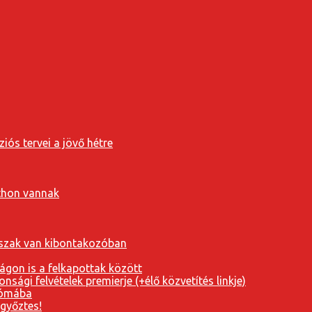
iós tervei a jövő hétre
tthon vannak
orszak van kibontakozóban
ágon is a felkapottak között
nsági felvételek premierje (+élő közvetítés linkje)
Rómába
 győztes!