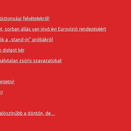
iztonsági felvételekről!
, sorban állás van jövő évi Eurovízió rendezéséért
ók a „stand-in” próbákról
n dolgot kér
álytalan zsűris szavazatokat
ntetni!
n!
valószínűbb a döntőn, de…