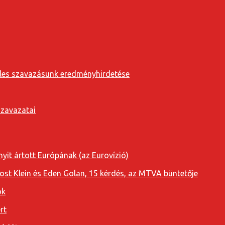
eveles szavazásunk eredményhirdetése
szavazatai
yit ártott Európának (az Eurovízió)
oost Klein és Eden Golan, 15 kérdés, az MTVA büntetője
ok
rt