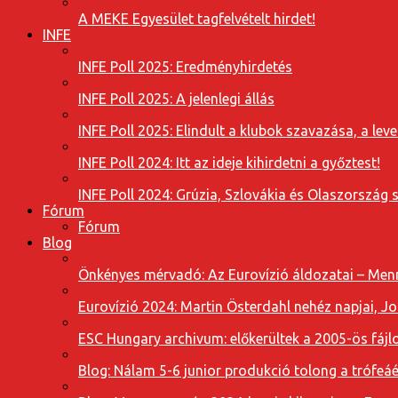
A MEKE Egyesület tagfelvételt hirdet!
INFE
INFE Poll 2025: Eredményhirdetés
INFE Poll 2025: A jelenlegi állás
INFE Poll 2025: Elindult a klubok szavazása, a l
INFE Poll 2024: Itt az ideje kihirdetni a győztest!
INFE Poll 2024: Grúzia, Szlovákia és Olaszország 
Fórum
Fórum
Blog
Önkényes mérvadó: Az Eurovízió áldozatai – Menn
Eurovízió 2024: Martin Österdahl nehéz napjai, J
ESC Hungary archivum: előkerültek a 2005-ös fájl
Blog: Nálam 5-6 junior produkció tolong a trófeáé