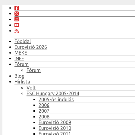
Főoldal
Eurovízió 2026
MEKE
INFE
Fórum
Fórum
Blog
Hírlista
Volt
ESC Hungary 2005-2014
2005-ös indulás
2006
2007
2008
Eurovízió 2009
Eurovízió 2010
Eurovízió 2011