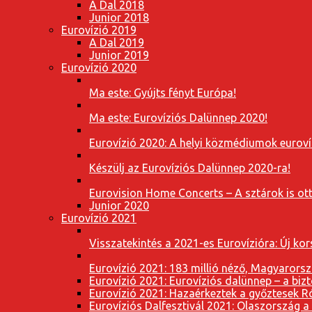
A Dal 2018
Junior 2018
Eurovízió 2019
A Dal 2019
Junior 2019
Eurovízió 2020
Ma este: Gyújts fényt Európa!
Ma este: Eurovíziós Dalünnep 2020!
Eurovízió 2020: A helyi közmédiumok eurovíz
Készülj az Eurovíziós Dalünnep 2020-ra!
Eurovision Home Concerts – A sztárok is o
Junior 2020
Eurovízió 2021
Visszatekintés a 2021-es Eurovízióra: Új k
Eurovízió 2021: 183 millió néző, Magyarorsz
Eurovízió 2021: Eurovíziós dalünnep – a bizto
Eurovízió 2021: Hazaérkeztek a győztesek 
Eurovíziós Dalfesztivál 2021: Olaszország a