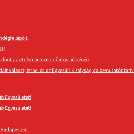
ndégfellépőit
át!
a dönt az utolsó nemzeti döntős hétvégén
t választ, Izrael és az Egyesült Királyság dalbemutatót tart. 
b Egyesületet!
b Egyesületet!
 Budapesten!