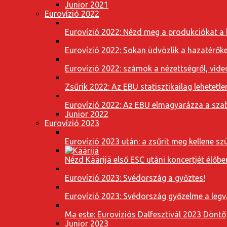
Junior 2021
Eurovízió 2022
Eurovízió 2022: Nézd meg a produkciókat a b
Eurovízió 2022: Sokan üdvözlik a hazatérőket
Eurovízió 2022: számok a nézettségről, vide
Zsűrik 2022: Az EBU statisztikailag lehetetle
Eurovízió 2022: Az EBU elmagyarázza a szab
Junior 2022
Eurovízió 2023
Eurovízió 2023 után: a zsűrit meg kellene szü
Nézd Käärijä első ESC utáni koncertjét élőbe
Eurovízió 2023: Svédország a győztes!
Eurovízió 2023: Svédország győzelme a leg
Ma este: Eurovíziós Dalfesztivál 2023 Döntő
Junior 2023