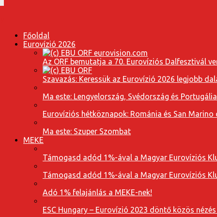
Főoldal
Eurovízió 2026
Az ORF bemutatja a 70. Eurovíziós Dalfesztivál ve
Szavazás: Keressük az Eurovízió 2026 legjobb dal
Ma este: Lengyelország, Svédország és Portugáli
Eurovíziós hétköznapok: Románia és San Marino dal
Ma este: Szuper Szombat
MEKE
Támogasd adód 1%-ával a Magyar Eurovíziós Klu
Támogasd adód 1%-ával a Magyar Eurovíziós Klu
Adó 1% felajánlás a MEKE-nek!
ESC Hungary – Eurovízió 2023 döntő közös nézés