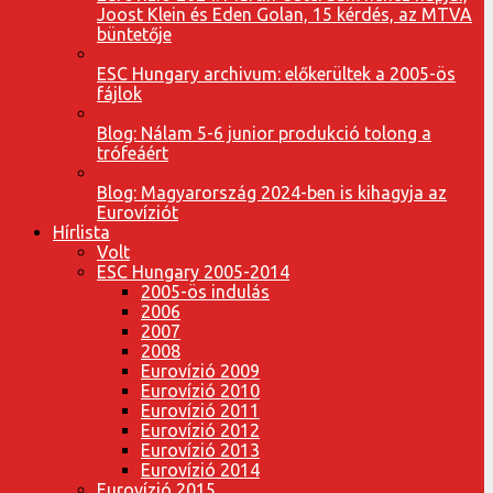
Joost Klein és Eden Golan, 15 kérdés, az MTVA
büntetője
ESC Hungary archivum: előkerültek a 2005-ös
fájlok
Blog: Nálam 5-6 junior produkció tolong a
trófeáért
Blog: Magyarország 2024-ben is kihagyja az
Eurovíziót
Hírlista
Volt
ESC Hungary 2005-2014
2005-ös indulás
2006
2007
2008
Eurovízió 2009
Eurovízió 2010
Eurovízió 2011
Eurovízió 2012
Eurovízió 2013
Eurovízió 2014
Eurovízió 2015