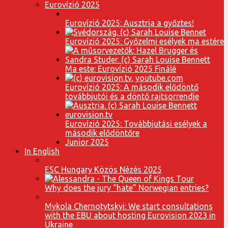
Eurovízió 2025
Eurovízió 2025: Ausztria a győztes!
Eurovízió 2025: Győzelmi esélyek ma estére
Ma este: Eurovízió 2025 Finálé
Eurovízió 2025: A második elődöntő
továbbjutói és a döntő rajtsorrendje
Eurovízió 2025: Továbbjutási esélyek a
második elődöntőre
Junior 2025
In English
ESC Hungary Közös Nézés 2025
Why does the jury “hate” Norwegian entries?
Mykola Chernotytskyi: We start consultations
with the EBU about hosting Eurovision 2023 in
Ukraine