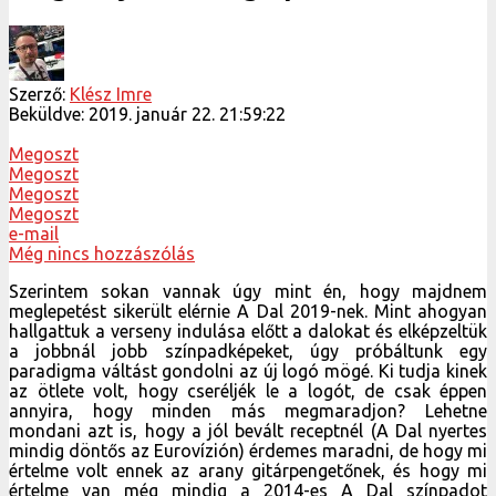
Megoszt
Megoszt
e-mail
Még nincs hozzászólás
Szerintem sokan vannak úgy mint én, hogy majdnem
meglepetést sikerült elérnie A Dal 2019-nek. Mint ahogyan
hallgattuk a verseny indulása előtt a dalokat és elképzeltük
a jobbnál jobb színpadképeket, úgy próbáltunk egy
paradigma váltást gondolni az új logó mögé. Ki tudja kinek
az ötlete volt, hogy cseréljék le a logót, de csak éppen
annyira, hogy minden más megmaradjon? Lehetne
mondani azt is, hogy a jól bevált receptnél (A Dal nyertes
mindig döntős az Eurovízión) érdemes maradni, de hogy mi
értelme volt ennek az arany gitárpengetőnek, és hogy mi
értelme van még mindig a 2014-es A Dal színpadot
használni, azt még keresik a tudósok. Sok boldog 5 éves
szülinapot, színpad!
A Dal évadnyitó első adásainak a
nézettsége a tejes lakosság körében
2012 óta (MTVA)#nézettség #MTVA
#köztévé Duna Televízió #ADal2019
#ADal #Eurovision2019 #DunaTV
#eurovision