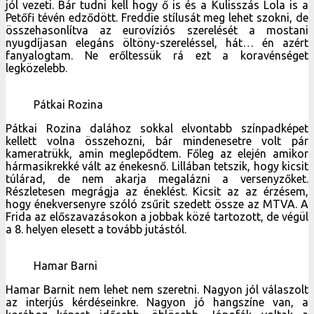
Pátkai Rozina dalához sokkal elvontabb színpadképet
kellett volna összehozni, bár mindenesetre volt pár
kameratrükk, amin meglepődtem. Főleg az elején amikor
hármasikrekké vált az énekesnő. Lillában tetszik, hogy kicsit
túlárad, de nem akarja megalázni a versenyzőket.
Részletesen megrágja az éneklést. Kicsit az az érzésem,
hogy énekversenyre szóló zsűrit szedett össze az MTVA. A
Frida az előszavazásokon a jobbak közé tartozott, de végül
a 8. helyen elesett a tovább jutástól.
Hamar Barni
Hamar Barnit nem lehet nem szeretni. Nagyon jól válaszolt
az interjús kérdéseinkre. Nagyon jó hangszíne van, a
korához képest idősebb, öblösebb. Jópofák voltak a
grafikai trükkök a képernyőn, de sajnos lehetett látni hogy
meg volt szeppenve a színpadon. Én nem érzem hogy
túlvállalta volna magát, de remélem hogy máskor is
pályázni fog, illetve keményen fog dolgozni és a YouTube-n
láthatjuk majd a további munkáit.
Berkes Olivér