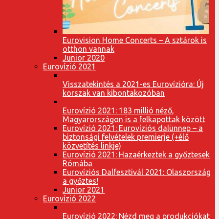
Eurovision Home Concerts – A sztárok is
otthon vannak
Junior 2020
Eurovízió 2021
Visszatekintés a 2021-es Eurovízióra: Új
korszak van kibontakozóban
Eurovízió 2021: 183 millió néző,
Magyarországon is a felkapottak között
Eurovízió 2021: Eurovíziós dalünnep – a
biztonsági felvételek premierje (+élő
közvetítés linkje)
Eurovízió 2021: Hazaérkeztek a győztesek
Rómába
Eurovíziós Dalfesztivál 2021: Olaszország
a győztes!
Junior 2021
Eurovízió 2022
Eurovízió 2022: Nézd meg a produkciókat