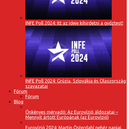
INFE Poll 2024: Itt az ideje kihirdetni a győztest!
INFE Poll 2024: Grúzia, Szlovákia és Olaszország
szavazatai
Fórum
Fórum
Blog
Önkényes mérvadó: Az Eurovízió áldozatai –
Mennyit ártott Európának (az Eurovízió)
Eurovízió 2024: Martin Österdahl nehéz napjai,