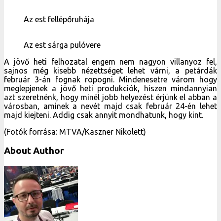
meglepjenek a jövő heti produkciók, hiszen mindannyian
azt szeretnénk, hogy minél jobb helyezést érjünk el abban a
városban, aminek a nevét majd csak február 24-én lehet
majd kiejteni. Addig csak annyit mondhatunk, hogy kint.
(Fotók forrása: MTVA/Kaszner Nikolett)
About Author
Klész Imre
2003 óta vagyok igazi Eurovízió rajongó. Előtte azt sem
tudtam, hogy minden évben megrendezik-e vagy sem a
versenyt. Az első, 2003-as rajongói találkozó óta
beszippantott ez a világ, 2005 óta pár önkéntessel