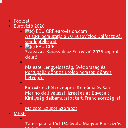
Főoldal
Eurovízió 2026
Az ORF bemutatja a 70. Eurovíziós Dalfesztivál
vendégfellépőit
Szavazás: Keressük az Eurovízió 2026 legjobb
dalát!
Ma este: Lengyelország, Svédország és
Portugália dönt az utolsó nemzeti döntős
hétvégén
Eurovíziós hétköznapok: Románia és San
Marino dalt választ, Izrael és az Egyesült
Királyság dalbemutatót tart. Franciaország is!
Ma este: Szuper Szombat
MEKE
Támogasd adód 1%-ával a Magyar Eurovíziós