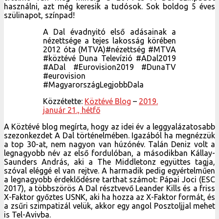
#MagyarországLegjobbDala
Közzétette:
Köztévé Blog
–
2019.
január 21., hétfő
A Köztévé blog megírta, hogy az idei év a leggyalázatosabb
szezonkezdet A Dal történelmében. Igazából ha megnézzük
a top 30-at, nem nagyon van húzónév. Talán Deniz volt a
legnagyobb név az első fordulóban, a másodikban Kállay-
Saunders András, aki a The Middletonz együttes tagja,
szóval eléggé el van rejtve. A harmadik pedig egyértelműen
a legnagyobb érdeklődésre tarthat számot: Pápai Joci (ESC
2017), a többszörös A Dal résztvevő Leander Kills és a friss
X-Faktor győztes USNK, aki ha hozza az X-Faktor formát, és
a zsűri szimpatizál velük, akkor egy angol Posztoljjal mehet
is Tel-Avivba.
Skorpió
De lássuk a múlt szombatot! Egy pillanatra álljunk meg:
Szerintem nagy melléfogás, hogy a hangpróbás és
kulisszák mögötti videót készítettek a sztárvendég Skorpió
poros playback showjához, ami inkább lett önmaga
paródiája, mint tisztelgés. Biztosan nem vállalta más?