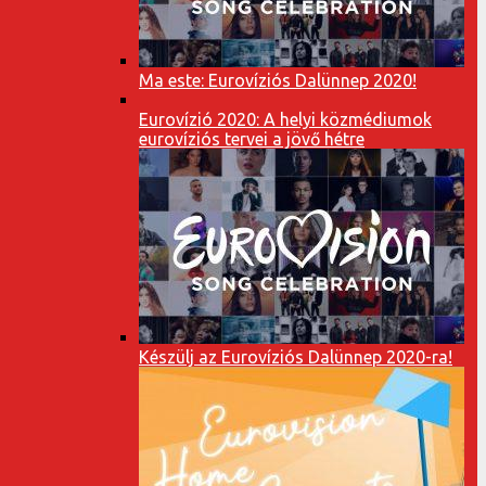
Ma este: Eurovíziós Dalünnep 2020!
Eurovízió 2020: A helyi közmédiumok
eurovíziós tervei a jövő hétre
Készülj az Eurovíziós Dalünnep 2020-ra!