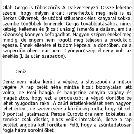
szuperdöntőben már nem. Gyönyörűszép élmény volt az
éneklés (Lilla után szabadon).
Deniz
Deniz nem hiába került a végére, a slusszpoén a műsor
végére. A rap betét néha mintha kicsit bizonytalan lett
volna, de Reni hangja és hangszíne annyira vagány és
magabiztos, hogy ezt a produkciót a végső döntőbe be
lehet nyugodtan rakni. A zsűri értetlenkedését nem nagyon
lehet érteni, de szerencsére a közönség tudta, hogy kit kell
9 ponttal jutalmazni. Persze Eurovízióra nem tökéletes, a
zenekar csak díszlet, nincs velük interakció, illetve a rap
betétet angolra kell fordítani. Félő, hogy a zsűritudatosan
fogja hátra sorolni őket.
Az est fellépőruhája
Az est sárga pulóvere
A jövő heti felhozatal engem nem nagyon villanyoz fel,
sajnos még kisebb nézettséget lehet várni, a petárdák
február 3-án fognak ropogni. Mindenesetre várom hogy