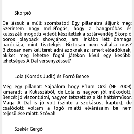
Biztosan nem kell teret adni azoknak az ismert előadóknak,
akiket meg lehetne fogni játékon kívül egy későbbi
lehetséges A Dal versenyzéssel?
Lola (Korsós Judit) és Forró Bence
Még egy pillanat: Sajnálom hogy Pflum Orsi (NF 2008)
kimaradt a Kulisszából, de Lola is nagyon jól működött,
Bencét jó viszontlátni, nagyon tetszett ez a kis háttérműsor.
Maga A Dal is jó volt (szinte a szokásost kaptuk), de
csalódott voltam a logó miatti elvárásaim be nem
teljesülése miatt. Szóval!
Szekér Gergő
Szekér Gergő beváltotta azt a félelmemet, hogy ő egy afféle
Wolf Kati 2. A Madár, repülj! kapott egy nagyon jó
videoklipet, és kapott egy olyan színpadképet, amibe az az
érzése az embernek, hogy egy csomó szakember
okoskodásának eredményeként született káosz – pont mint
Wolf Katinál Düsseldorfban. A színpadi látvány tervezőinek
erőfitogtatása miatt lett izomszagú a színpad.
Mindenesetre a dal a jobbak közé tartozik, Gergő szépen
énekelt, mehet a döntőbe.