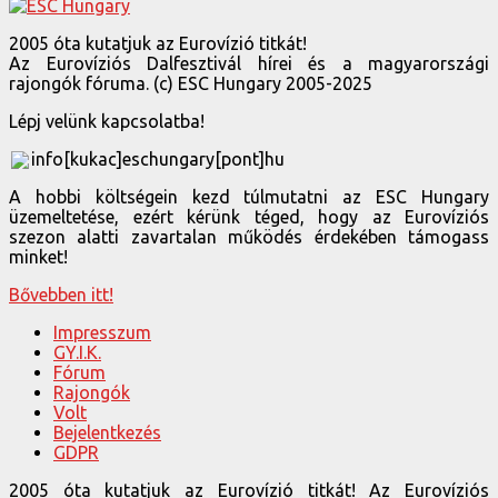
A hobbi költségein kezd túlmutatni az ESC Hungary
üzemeltetése, ezért kérünk téged, hogy az Eurovíziós
szezon alatti zavartalan működés érdekében támogass
minket!
Bővebben itt!
Impresszum
GY.I.K.
Fórum
Rajongók
Volt
Bejelentkezés
GDPR
2005 óta kutatjuk az Eurovízió titkát! Az Eurovíziós
Dalfesztivál hírei és a magyarországi rajongók fóruma. (c)
ESC Hungary 2005-2025
Ugrás