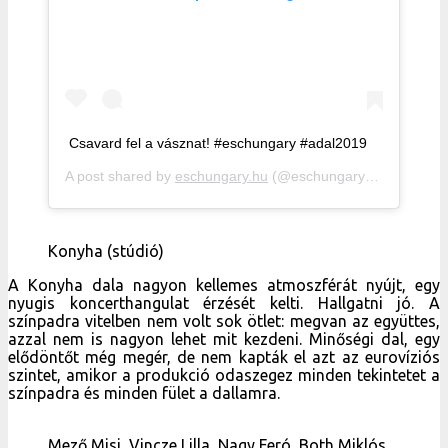
A post shared by
eschungary.hu
(@eschungaryhu) on
Jan 1
Konyha (stúdió)
A Konyha dala nagyon kellemes atmoszférát nyújt, egy
nyugis koncerthangulat érzését kelti. Hallgatni jó. A
színpadra vitelben nem volt sok ötlet: megvan az együttes,
azzal nem is nagyon lehet mit kezdeni. Minőségi dal, egy
elődöntőt még megér, de nem kapták el azt az eurovíziós
szintet, amikor a produkció odaszegez minden tekintetet a
színpadra és minden fület a dallamra.
Mező Misi, Vincze Lilla, Nagy Feró, Both Miklós
A zsűriben kicsit beleszürkül Mező Misi, Both Miklós fülére
néha rászóltak (de nem elég gyakran) hogy elég lesz már.
Nagy Feró mellől már csak a Kőbányai hiányzik, Lilla pedig
csupa mosoly és szív, eurovíziós csillogás. Ők ketten eléggé
szórakoztatóak, főleg az a kontraszt, hogy… erről
mindjárt!