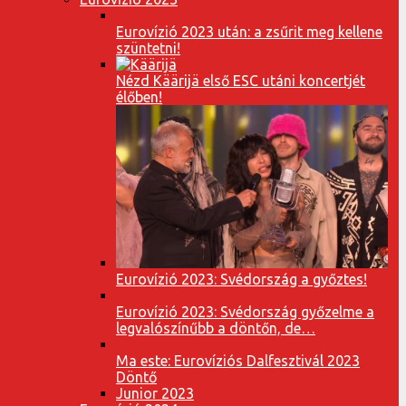
Eurovízió 2023 után: a zsűrit meg kellene
szüntetni!
Nézd Käärijä első ESC utáni koncertjét
élőben!
Eurovízió 2023: Svédország a győztes!
Eurovízió 2023: Svédország győzelme a
legvalószínűbb a döntőn, de…
Ma este: Eurovíziós Dalfesztivál 2023
Döntő
Junior 2023