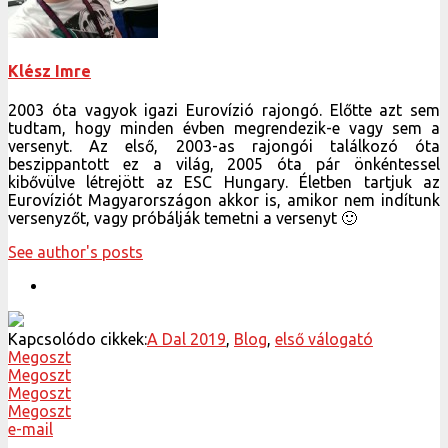
kibővülve létrejött az ESC Hungary. Életben tartjuk az
Eurovíziót Magyarországon akkor is, amikor nem indítunk
versenyzőt, vagy próbálják temetni a versenyt 🙂
See author's posts
Kapcsolódo cikkek:
A Dal 2019
,
Blog
,
első válogató
Megoszt
Megoszt
Megoszt
Megoszt
e-mail
Neked ajánluk még
ESC Hungary archivum: előkerültek a 2005-ös fájlok