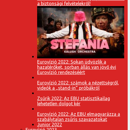
a biztonsági felvételekről!
Eurovízió 2022: Sokan üdvözlik a
hazatérőket, sorban állás van jövő évi
Eurovízió rendezéséért
Eurovízió 2022: számok a nézettségről,
videók a „stand-in” próbákról
Zsűrik 2022: Az EBU statisztikailag
lehetetlen dolgot kér
Eurovízió 2022: Az EBU elmagyarázza a
szabálytalan zsűris szavazatokat
Junior 2022
Eurovízió 2023