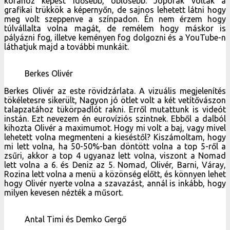
Berkes Olivér az este rövidzárlata. A vizuális megjelenítés
tökéletesre sikerült, Nagyon jó ötlet volt a két vetítővászon
talapzatához tükörpadlót rakni. Erről mutattunk is videót
instán. Ezt nevezem én eurovíziós szintnek. Ebből a dalból
kihozta Olivér a maximumot. Hogy mi volt a baj, vagy mivel
lehetett volna megmenteni a kieséstől? Kiszámoltam, hogy
mi lett volna, ha 50-50%-ban döntött volna a top 5-ről a
zsűri, akkor a top 4 ugyanaz lett volna, viszont a Nomad
lett volna a 6. és Deniz az 5. Nomad, Olivér, Barni, Váray,
Rozina lett volna a menü a közönség előtt, és könnyen lehet
hogy Olivér nyerte volna a szavazást, annál is inkább, hogy
milyen kevesen nézték a műsort.
Antal Timi és Demko Gergő
Antal Timiék nagyon megleptek engem. Az est egyik
kiemelkedő pontja. A dal nagyon magával ragadó, Timinek
nagyszerű hangja van, a színpadra vitel kicsit esetlen volt.
Az eurovíziós Fölszállott a páva ledgrafika tetszett, de
talán egy zenekar jól mutatott volna a háttérben, akivel az
énekesnő interakcióban lehet és át tudná ragasztani a dal
hangulatát a közönségre is. A népdalhoz illik a fehér, én egy
hullámzó fehér óriáslepedőt is el tudnék képzelni, vagy
lepedőcsíkokat, ha nem akarnak több embert színpadra