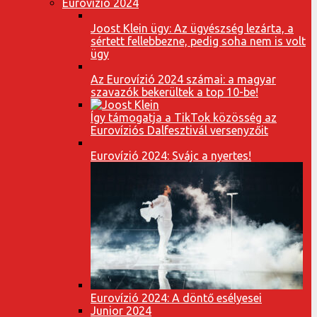
Eurovízió 2024
Joost Klein ügy: Az ügyészség lezárta, a
sértett fellebbezne, pedig soha nem is volt
ügy
Az Eurovízió 2024 számai: a magyar
szavazók bekerültek a top 10-be!
Így támogatja a TikTok közösség az
Eurovíziós Dalfesztivál versenyzőit
Eurovízió 2024: Svájc a nyertes!
Eurovízió 2024: A döntő esélyesei
Junior 2024