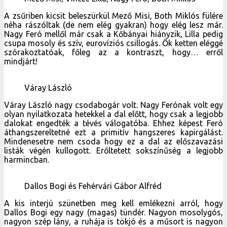
Váray László
Váray László nagy csodabogár volt. Nagy Ferónak volt egy
olyan nyilatkozata hetekkel a dal előtt, hogy csak a legjobb
dalokat engedték a tévés válogatóba. Ehhez képest Feró
áthangszereltetné ezt a primitív hangszeres kapirgálást.
Mindenesetre nem csoda hogy ez a dal az előszavazási
listák végén kullogott. Erőltetett sokszínűség a legjobb
harmincban.
Dallos Bogi és Fehérvári Gábor Alfréd
A kis interjú szünetben meg kell emlékezni arról, hogy
Dallos Bogi egy nagy (magas) tündér. Nagyon mosolygós,
nagyon szép lány, a ruhája is tökjó és a műsort is nagyon
jól vezeti. Bár tudni kell hogy ő is és a Kulisszás Lola is a
Petőfi tévén edződött. Freddie stílusát meg lehet szokni, de
összehasonlítva az eurovíziós szerelését a mostani
nyugdíjasan elegáns öltöny-szereléssel, hát… én azért
fanyalogtam. Ne erőltessük rá ezt a koravénséget
legközelebb.
Pátkai Rozina