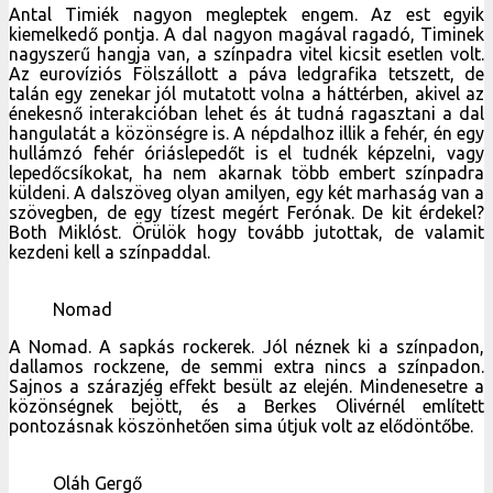
küldeni. A dalszöveg olyan amilyen, egy két marhaság van a
szövegben, de egy tízest megért Ferónak. De kit érdekel?
Both Miklóst. Örülök hogy tovább jutottak, de valamit
kezdeni kell a színpaddal.
Nomad
A Nomad. A sapkás rockerek. Jól néznek ki a színpadon,
dallamos rockzene, de semmi extra nincs a színpadon.
Sajnos a szárazjég effekt besült az elején. Mindenesetre a
közönségnek bejött, és a Berkes Olivérnél említett
pontozásnak köszönhetően sima útjuk volt az elődöntőbe.
Oláh Gergő
Oláh Gergő is többszörös A Dal-versenyző. Össze lehetne
szedni, hogy milyen arcait ismerhettük meg neki is és
Berkes Olivérnek, de utóbbi stílusának éles kanyarai sokkal
szembe tűnőbbek lennének. Gergő továbbjutásához nincs
kétség, kellemes és (kicsit unásig) ismerős a dallam, amit a
közönség könnyen befogadhat. Nagyon szépen énekel még
mindig, de engem nem fogott meg teljesen a produkció
egésze. Ennek ellenére el tudom képzelni a döntőben, de a