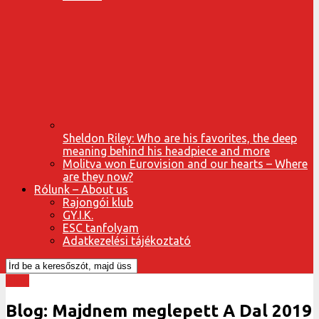
Sheldon Riley: Who are his favorites, the deep
meaning behind his headpiece and more
Molitva won Eurovision and our hearts – Where
are they now?
Rólunk – About us
Rajongói klub
GY.I.K.
ESC tanfolyam
Adatkezelési tájékoztató
Blog
Blog: Majdnem meglepett A Dal 2019
Szerző:
Klész Imre
Beküldve:
2019. január 22. 21:59:22
Megoszt
Megoszt