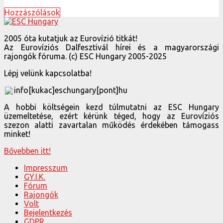
Hozzászólások
2005 óta kutatjuk az Eurovízió titkát!
Az Eurovíziós Dalfesztivál hírei és a magyarországi
rajongók fóruma. (c) ESC Hungary 2005-2025
Lépj velünk kapcsolatba!
info[kukac]eschungary[pont]hu
A hobbi költségein kezd túlmutatni az ESC Hungary
üzemeltetése, ezért kérünk téged, hogy az Eurovíziós
szezon alatti zavartalan működés érdekében támogass
minket!
Bővebben itt!
Impresszum
GY.I.K.
Fórum
Rajongók
Volt
Bejelentkezés
GDPR