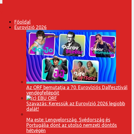
Főoldal
Eurovízió 2026
Az ORF bemutatja a 70. Eurovíziós Dalfesztivál
vendégfellépőit
Szavazás: Keressük az Eurovízió 2026 legjobb
dalát!
Ma este: Lengyelország, Svédország és
Portugália dönt az utolsó nemzeti döntős
hétvégén