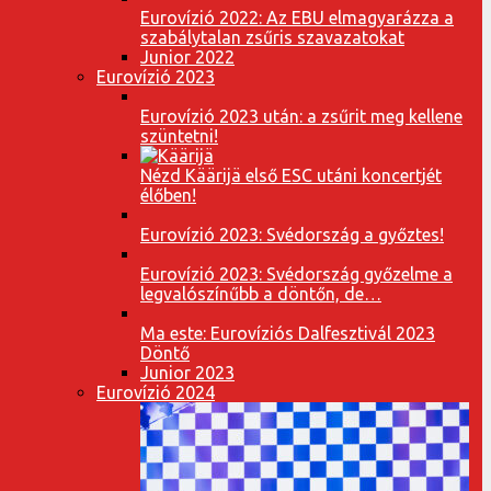
Eurovízió 2022: Az EBU elmagyarázza a
szabálytalan zsűris szavazatokat
Junior 2022
Eurovízió 2023
Eurovízió 2023 után: a zsűrit meg kellene
szüntetni!
Nézd Käärijä első ESC utáni koncertjét
élőben!
Eurovízió 2023: Svédország a győztes!
Eurovízió 2023: Svédország győzelme a
legvalószínűbb a döntőn, de…
Ma este: Eurovíziós Dalfesztivál 2023
Döntő
Junior 2023
Eurovízió 2024