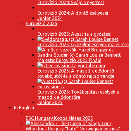
Eurovízió 2024: Svájc a nyertes!
Eurovízió 2024: A döntő esélyesei
Junior 2024
Eurovízió 2025
Eurovízió 2025: Ausztria a győztes!
Eurovízió 2025: Győzelmi esélyek ma estére
Ma este: Eurovízió 2025 Finálé
Eurovízió 2025: A második elődöntő
továbbjutói és a döntő rajtsorrendje
Eurovízió 2025: Továbbjutási esélyek a
második elődöntőre
Junior 2025
In English
ESC Hungary Közös Nézés 2025
Why does the jury “hate” Norwegian entries?