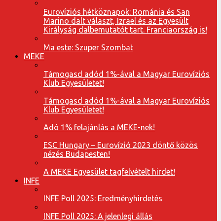
Eurovíziós hétköznapok: Románia és San
Marino dalt választ, Izrael és az Egyesült
Királyság dalbemutatót tart. Franciaország is!
Ma este: Szuper Szombat
MEKE
Támogasd adód 1%-ával a Magyar Eurovíziós
Klub Egyesületet!
Támogasd adód 1%-ával a Magyar Eurovíziós
Klub Egyesületet!
Adó 1% felajánlás a MEKE-nek!
ESC Hungary – Eurovízió 2023 döntő közös
nézés Budapesten!
A MEKE Egyesület tagfelvételt hirdet!
INFE
INFE Poll 2025: Eredményhirdetés
INFE Poll 2025: A jelenlegi állás