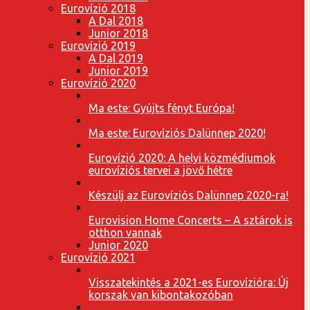
Eurovízió 2018
A Dal 2018
Junior 2018
Eurovízió 2019
A Dal 2019
Junior 2019
Eurovízió 2020
Ma este: Gyújts fényt Európa!
Ma este: Eurovíziós Dalünnep 2020!
Eurovízió 2020: A helyi közmédiumok
eurovíziós tervei a jövő hétre
Készülj az Eurovíziós Dalünnep 2020-ra!
Eurovision Home Concerts – A sztárok is
otthon vannak
Junior 2020
Eurovízió 2021
Visszatekintés a 2021-es Eurovízióra: Új
korszak van kibontakozóban