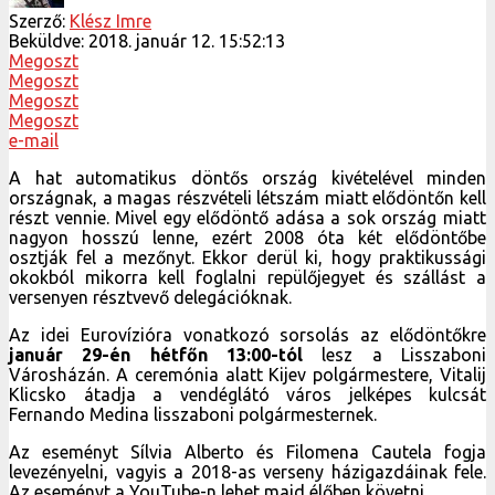
Szerző:
Klész Imre
Beküldve:
2018. január 12. 15:52:13
Megoszt
Megoszt
Megoszt
Megoszt
e-mail
A hat automatikus döntős ország kivételével minden
országnak, a magas részvételi létszám miatt elődöntőn kell
részt vennie. Mivel egy elődöntő adása a sok ország miatt
nagyon hosszú lenne, ezért 2008 óta két elődöntőbe
osztják fel a mezőnyt. Ekkor derül ki, hogy praktikussági
okokból mikorra kell foglalni repülőjegyet és szállást a
versenyen résztvevő delegációknak.
Az idei Eurovízióra vonatkozó sorsolás az elődöntőkre
január 29-én hétfőn 13:00-tól
lesz a Lisszaboni
Városházán. A ceremónia alatt Kijev polgármestere, Vitalij
Klicsko átadja a vendéglátó város jelképes kulcsát
Fernando Medina lisszaboni polgármesternek.
Az eseményt Sílvia Alberto és Filomena Cautela fogja
levezényelni, vagyis a 2018-as verseny házigazdáinak fele.
Az eseményt a YouTube-n lehet majd élőben követni.