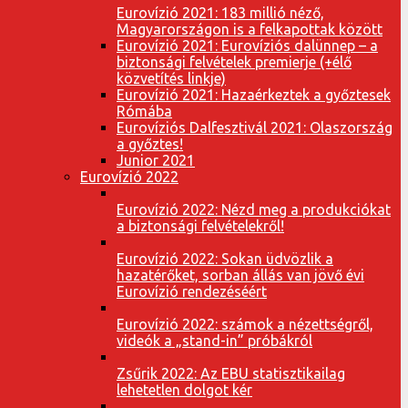
Eurovízió 2021: 183 millió néző,
Magyarországon is a felkapottak között
Eurovízió 2021: Eurovíziós dalünnep – a
biztonsági felvételek premierje (+élő
közvetítés linkje)
Eurovízió 2021: Hazaérkeztek a győztesek
Rómába
Eurovíziós Dalfesztivál 2021: Olaszország
a győztes!
Junior 2021
Eurovízió 2022
Eurovízió 2022: Nézd meg a produkciókat
a biztonsági felvételekről!
Eurovízió 2022: Sokan üdvözlik a
hazatérőket, sorban állás van jövő évi
Eurovízió rendezéséért
Eurovízió 2022: számok a nézettségről,
videók a „stand-in” próbákról
Zsűrik 2022: Az EBU statisztikailag
lehetetlen dolgot kér