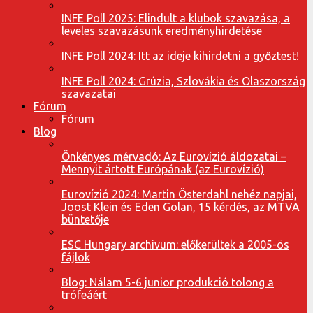
INFE Poll 2025: Elindult a klubok szavazása, a
leveles szavazásunk eredményhirdetése
INFE Poll 2024: Itt az ideje kihirdetni a győztest!
INFE Poll 2024: Grúzia, Szlovákia és Olaszország
szavazatai
Fórum
Fórum
Blog
Önkényes mérvadó: Az Eurovízió áldozatai –
Mennyit ártott Európának (az Eurovízió)
Eurovízió 2024: Martin Österdahl nehéz napjai,
Joost Klein és Eden Golan, 15 kérdés, az MTVA
büntetője
ESC Hungary archivum: előkerültek a 2005-ös
fájlok
Blog: Nálam 5-6 junior produkció tolong a
trófeáért