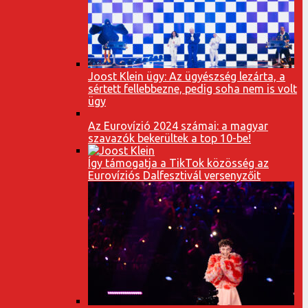
Joost Klein ügy: Az ügyészség lezárta, a
sértett fellebbezne, pedig soha nem is volt
ügy
Az Eurovízió 2024 számai: a magyar
szavazók bekerültek a top 10-be!
Így támogatja a TikTok közösség az
Eurovíziós Dalfesztivál versenyzőit