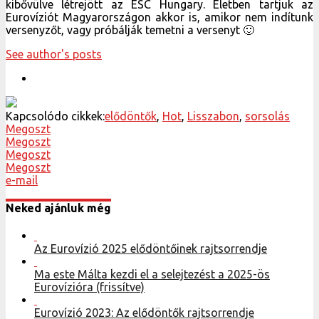
kibővülve létrejött az ESC Hungary. Életben tartjuk az
Eurovíziót Magyarországon akkor is, amikor nem indítunk
versenyzőt, vagy próbálják temetni a versenyt 🙂
See author's posts
Kapcsolódo cikkek:
elődöntők
,
Hot
,
Lisszabon
,
sorsolás
Megoszt
Megoszt
Megoszt
Megoszt
e-mail
Neked ajánluk még
Az Eurovízió 2025 elődöntőinek rajtsorrendje
Ma este Málta kezdi el a selejtezést a 2025-ös
Eurovízióra (frissítve)
Eurovízió 2023: Az elődöntők rajtsorrendje