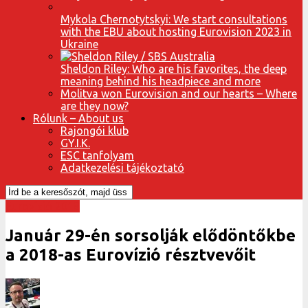
Mykola Chernotytskyi: We start consultations
with the EBU about hosting Eurovision 2023 in
Ukraine
Sheldon Riley: Who are his favorites, the deep
meaning behind his headpiece and more
Molitva won Eurovision and our hearts – Where
are they now?
Rólunk – About us
Rajongói klub
GY.I.K.
ESC tanfolyam
Adatkezelési tájékoztató
Eurovízió 2018
Január 29-én sorsolják elődöntőkbe
a 2018-as Eurovízió résztvevőit