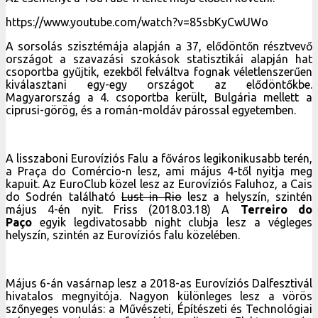
https://www.youtube.com/watch?v=85sbKyCwUWo
A sorsolás szisztémája alapján a 37, elődöntőn résztvevő
országot a szavazási szokások statisztikái alapján hat
csoportba gyűjtik, ezekből felváltva fognak véletlenszerűen
kiválasztani egy-egy országot az elődöntőkbe.
Magyarország a 4. csoportba került, Bulgária mellett a
ciprusi-görög, és a román-moldáv párossal egyetemben.
A lisszaboni Eurovíziós Falu a főváros legikonikusabb terén,
a Praça do Comércio-n lesz, ami május 4-től nyitja meg
kapuit. Az EuroClub közel lesz az Eurovíziós Faluhoz, a Cais
do Sodrén található
Lust in Rio
lesz a helyszín, szintén
május 4-én nyit. Friss (2018.03.18) A
Terreiro do
Paço
egyik legdivatosabb night clubja lesz a végleges
helyszín, szintén az Eurovíziós falu közelében.
Május 6-án vasárnap lesz a 2018-as Eurovíziós Dalfesztivál
hivatalos megnyitója. Nagyon különleges lesz a vörös
szőnyeges vonulás: a Művészeti, Építészeti és Technológiai