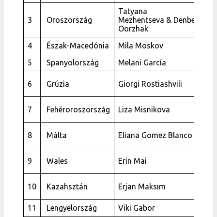
Tatyana
A
3
Oroszország
Mezhentseva & Denberel
U
Oorzhak
4
Észak-Macedónia
Mila Moskov
F
5
Spanyolország
Melani García
M
W
6
Grúzia
Giorgi Rostiashvili
L
P
7
Fehéroroszország
Liza Misnikova
(
W
8
Málta
Eliana Gomez Blanco
M
C
9
Wales
Erin Mai
C
A
10
Kazahsztán
Erjan Maksım
q
11
Lengyelország
Viki Gabor
S