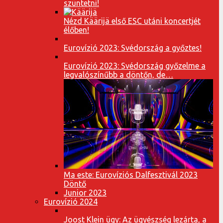
szüntetni!
Nézd Käärijä első ESC utáni koncertjét
élőben!
Eurovízió 2023: Svédország a győztes!
Eurovízió 2023: Svédország győzelme a
legvalószínűbb a döntőn, de…
Ma este: Eurovíziós Dalfesztivál 2023
Döntő
Junior 2023
Eurovízió 2024
Joost Klein ügy: Az ügyészség lezárta, a