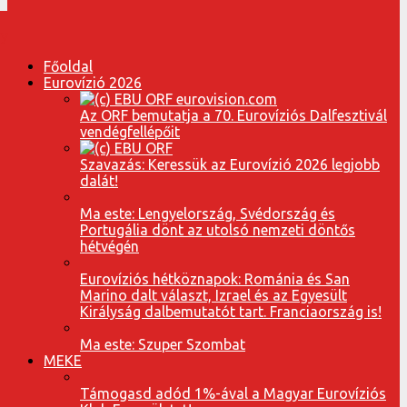
Főoldal
Eurovízió 2026
Az ORF bemutatja a 70. Eurovíziós Dalfesztivál
vendégfellépőit
Szavazás: Keressük az Eurovízió 2026 legjobb
dalát!
Ma este: Lengyelország, Svédország és
Portugália dönt az utolsó nemzeti döntős
hétvégén
Eurovíziós hétköznapok: Románia és San
Marino dalt választ, Izrael és az Egyesült
Királyság dalbemutatót tart. Franciaország is!
Ma este: Szuper Szombat
MEKE
Támogasd adód 1%-ával a Magyar Eurovíziós