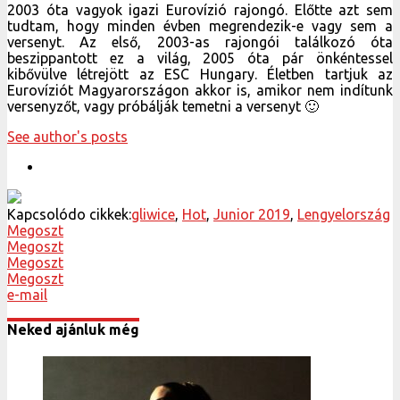
2003 óta vagyok igazi Eurovízió rajongó. Előtte azt sem
tudtam, hogy minden évben megrendezik-e vagy sem a
versenyt. Az első, 2003-as rajongói találkozó óta
beszippantott ez a világ, 2005 óta pár önkéntessel
kibővülve létrejött az ESC Hungary. Életben tartjuk az
Eurovíziót Magyarországon akkor is, amikor nem indítunk
versenyzőt, vagy próbálják temetni a versenyt 🙂
See author's posts
Kapcsolódo cikkek:
gliwice
,
Hot
,
Junior 2019
,
Lengyelország
Megoszt
Megoszt
Megoszt
Megoszt
e-mail
Neked ajánluk még