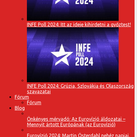
INFE Poll 2024: Itt az ideje kihirdetni a győztest!
INFE Poll 2024: Grúzia, Szlovákia és Olaszország
szavazatai
Fórum
Fórum
Blog
Önkényes mérvadó: Az Eurovízió áldozatai –
Mennyit ártott Európának (az Eurovízió)
Eurovízió 2024: Martin Österdahl nehéz napjai,