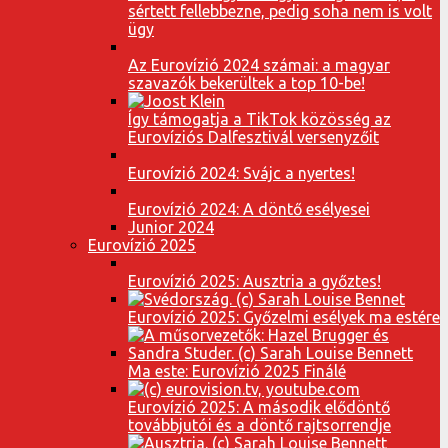
sértett fellebbezne, pedig soha nem is volt
ügy
Az Eurovízió 2024 számai: a magyar
szavazók bekerültek a top 10-be!
Így támogatja a TikTok közösség az
Eurovíziós Dalfesztivál versenyzőit
Eurovízió 2024: Svájc a nyertes!
Eurovízió 2024: A döntő esélyesei
Junior 2024
Eurovízió 2025
Eurovízió 2025: Ausztria a győztes!
Eurovízió 2025: Győzelmi esélyek ma estére
Ma este: Eurovízió 2025 Finálé
Eurovízió 2025: A második elődöntő
továbbjutói és a döntő rajtsorrendje