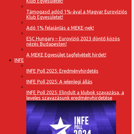
Klub Egyesületet!
Támogasd adód 1%-ával a Magyar Eurovíziós
Klub Egyesületet!
Adó 1% felajánlás a MEKE-nek!
ESC Hungary – Eurovízió 2023 döntő közös
nézés Budapesten!
A MEKE Egyesület tagfelvételt hirdet!
INFE
INFE Poll 2025: Eredményhirdetés
INFE Poll 2025: A jelenlegi állás
INFE Poll 2025: Elindult a klubok szavazása, a
leveles szavazásunk eredményhirdetése