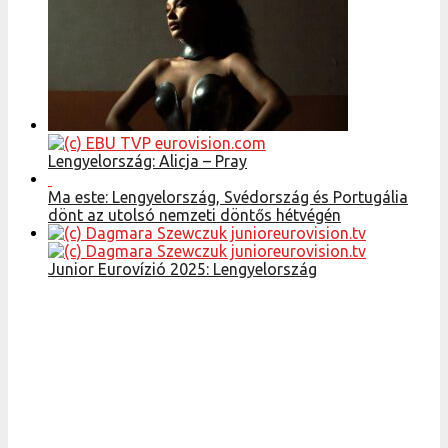
Lengyelország: Alicja – Pray
Ma este: Lengyelország, Svédország és Portugália
dönt az utolsó nemzeti döntős hétvégén
Junior Eurovízió 2025: Lengyelország