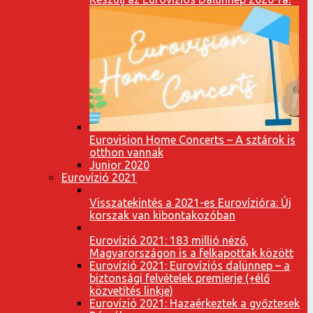
Eurovision Home Concerts – A sztárok is
otthon vannak
Junior 2020
Eurovízió 2021
Visszatekintés a 2021-es Eurovízióra: Új
korszak van kibontakozóban
Eurovízió 2021: 183 millió néző,
Magyarországon is a felkapottak között
Eurovízió 2021: Eurovíziós dalünnep – a
biztonsági felvételek premierje (+élő
közvetítés linkje)
Eurovízió 2021: Hazaérkeztek a győztesek