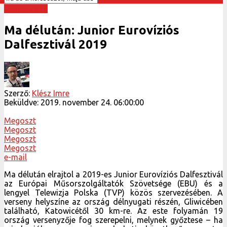
Junior 2019
Ma délután: Junior Eurovíziós
Dalfesztivál 2019
Szerző:
Klész Imre
Beküldve:
2019. november 24. 06:00:00
Megoszt
Megoszt
Megoszt
Megoszt
e-mail
Ma délután elrajtol a 2019-es Junior Eurovíziós Dalfesztivál
az Európai Műsorszolgáltatók Szövetsége (EBU) és a
lengyel Telewizja Polska (TVP) közös szervezésében. A
verseny helyszíne az ország délnyugati részén, Gliwicében
található, Katowicétől 30 km-re. Az este folyamán 19
ország versenyzője fog szerepelni, melynek győztese – ha