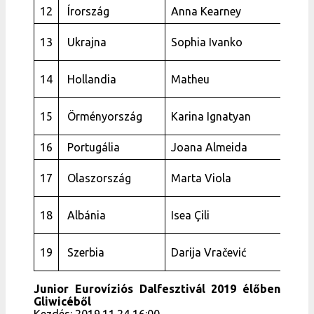
12
Írország
Anna Kearney
B
T
13
Ukrajna
Sophia Ivanko
M
D
14
Hollandia
Matheu
j
C
15
Örményország
Karina Ignatyan
Y
16
Portugália
Joana Almeida
V
L
17
Olaszország
Marta Viola
d
M
18
Albánia
Isea Çili
f
R
19
Szerbia
Darija Vračević
V
Junior Eurovíziós Dalfesztivál 2019 élőben
Gliwicéből
Kezdés: 2019.11.24 16:00