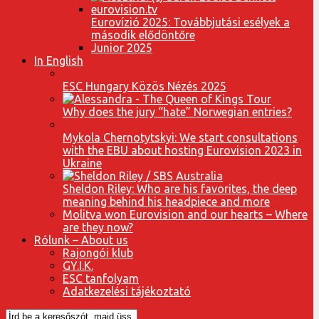
Eurovízió 2025: Továbbjutási esélyek a
második elődöntőre
Junior 2025
In English
ESC Hungary Közös Nézés 2025
Why does the jury “hate” Norwegian entries?
Mykola Chernotytskyi: We start consultations
with the EBU about hosting Eurovision 2023 in
Ukraine
Sheldon Riley: Who are his favorites, the deep
meaning behind his headpiece and more
Molitva won Eurovision and our hearts – Where
are they now?
Rólunk – About us
Rajongói klub
GY.I.K.
ESC tanfolyam
Adatkezelési tájékoztató