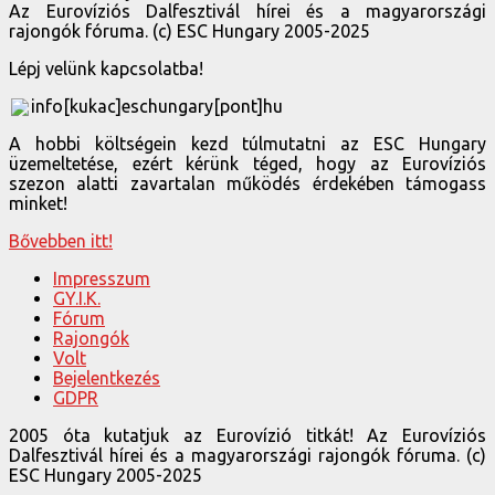
Az Eurovíziós Dalfesztivál hírei és a magyarországi
rajongók fóruma. (c) ESC Hungary 2005-2025
Lépj velünk kapcsolatba!
info[kukac]eschungary[pont]hu
A hobbi költségein kezd túlmutatni az ESC Hungary
üzemeltetése, ezért kérünk téged, hogy az Eurovíziós
szezon alatti zavartalan működés érdekében támogass
minket!
Bővebben itt!
Impresszum
GY.I.K.
Fórum
Rajongók
Volt
Bejelentkezés
GDPR
2005 óta kutatjuk az Eurovízió titkát! Az Eurovíziós
Dalfesztivál hírei és a magyarországi rajongók fóruma. (c)
ESC Hungary 2005-2025