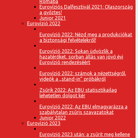
Rómába
Eurovíziós Dalfesztivál 2021: Olaszország
a győztes!
Junior 2021
Eurovízió 2022
Eurovízió 2022: Nézd meg a produkciókat
a biztonsági felvételekről!
Eurovízió 2022: Sokan üdvözlik a
hazatérőket, sorban állás van jövő évi
Eurovízió rendezéséért
Eurovízió 2022: számok a nézettségről,
videók a „stand-in” próbákról
Zsűrik 2022: Az EBU statisztikailag
lehetetlen dolgot kér
Eurovízió 2022: Az EBU elmagyarázza a
szabálytalan zsűris szavazatokat
Junior 2022
Eurovízió 2023
Eurovízió 2023 után: a zsűrit meg kellene