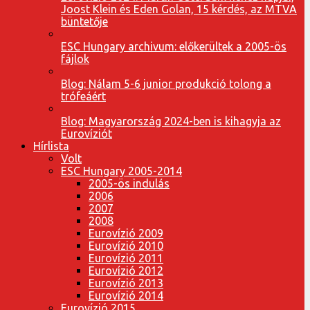
Joost Klein és Eden Golan, 15 kérdés, az MTVA
büntetője
ESC Hungary archivum: előkerültek a 2005-ös
fájlok
Blog: Nálam 5-6 junior produkció tolong a
trófeáért
Blog: Magyarország 2024-ben is kihagyja az
Eurovíziót
Hírlista
Volt
ESC Hungary 2005-2014
2005-ös indulás
2006
2007
2008
Eurovízió 2009
Eurovízió 2010
Eurovízió 2011
Eurovízió 2012
Eurovízió 2013
Eurovízió 2014
Eurovízió 2015