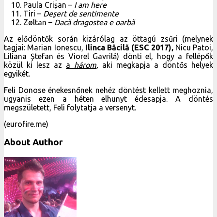
Paula Crișan –
I am here
Tiri –
Deșert de sentimente
Zøltan –
Dacă dragostea e oarbă
Az elődöntők során kizárólag az öttagú zsűri (melynek
tagjai: Marian Ionescu,
Ilinca Băcilă
(ESC 2017),
Nicu Patoi,
Liliana Ştefan és Viorel Gavrilă) dönti el, hogy a fellépők
közül ki lesz az
a
három
,
aki megkapja a döntős helyek
egyikét.
Feli Donose énekesnőnek nehéz döntést kellett meghoznia,
ugyanis ezen a héten elhunyt édesapja. A döntés
megszületett, Feli folytatja a versenyt.
(eurofire.me)
About Author