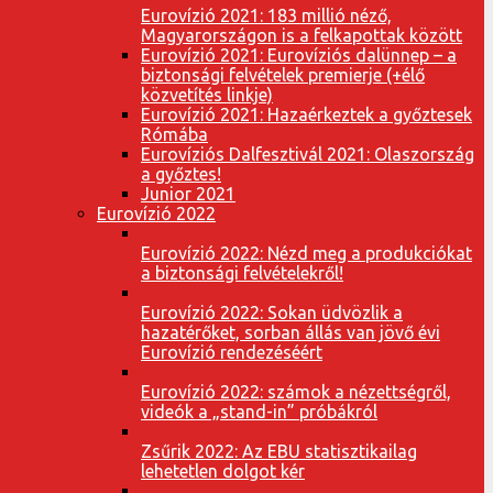
Eurovízió 2021: 183 millió néző,
Magyarországon is a felkapottak között
Eurovízió 2021: Eurovíziós dalünnep – a
biztonsági felvételek premierje (+élő
közvetítés linkje)
Eurovízió 2021: Hazaérkeztek a győztesek
Rómába
Eurovíziós Dalfesztivál 2021: Olaszország
a győztes!
Junior 2021
Eurovízió 2022
Eurovízió 2022: Nézd meg a produkciókat
a biztonsági felvételekről!
Eurovízió 2022: Sokan üdvözlik a
hazatérőket, sorban állás van jövő évi
Eurovízió rendezéséért
Eurovízió 2022: számok a nézettségről,
videók a „stand-in” próbákról
Zsűrik 2022: Az EBU statisztikailag
lehetetlen dolgot kér