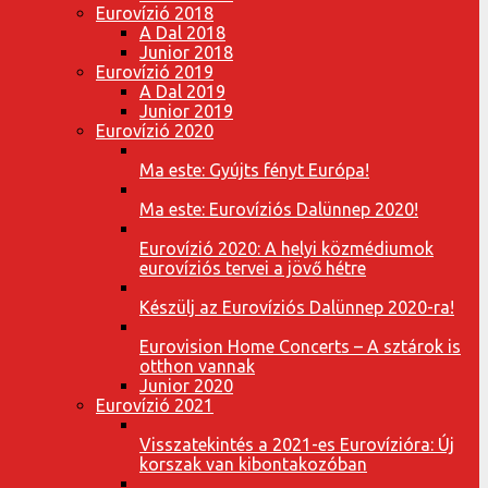
Eurovízió 2018
A Dal 2018
Junior 2018
Eurovízió 2019
A Dal 2019
Junior 2019
Eurovízió 2020
Ma este: Gyújts fényt Európa!
Ma este: Eurovíziós Dalünnep 2020!
Eurovízió 2020: A helyi közmédiumok
eurovíziós tervei a jövő hétre
Készülj az Eurovíziós Dalünnep 2020-ra!
Eurovision Home Concerts – A sztárok is
otthon vannak
Junior 2020
Eurovízió 2021
Visszatekintés a 2021-es Eurovízióra: Új
korszak van kibontakozóban