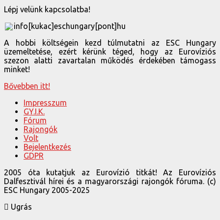
Lépj velünk kapcsolatba!
info[kukac]eschungary[pont]hu
A hobbi költségein kezd túlmutatni az ESC Hungary
üzemeltetése, ezért kérünk téged, hogy az Eurovíziós
szezon alatti zavartalan működés érdekében támogass
minket!
Bővebben itt!
Impresszum
GY.I.K.
Fórum
Rajongók
Volt
Bejelentkezés
GDPR
2005 óta kutatjuk az Eurovízió titkát! Az Eurovíziós
Dalfesztivál hírei és a magyarországi rajongók fóruma. (c)
ESC Hungary 2005-2025
Ugrás