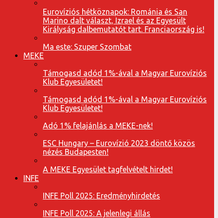
Eurovíziós hétköznapok: Románia és San
Marino dalt választ, Izrael és az Egyesült
Királyság dalbemutatót tart. Franciaország is!
Ma este: Szuper Szombat
MEKE
Támogasd adód 1%-ával a Magyar Eurovíziós
Klub Egyesületet!
Támogasd adód 1%-ával a Magyar Eurovíziós
Klub Egyesületet!
Adó 1% felajánlás a MEKE-nek!
ESC Hungary – Eurovízió 2023 döntő közös
nézés Budapesten!
A MEKE Egyesület tagfelvételt hirdet!
INFE
INFE Poll 2025: Eredményhirdetés
INFE Poll 2025: A jelenlegi állás