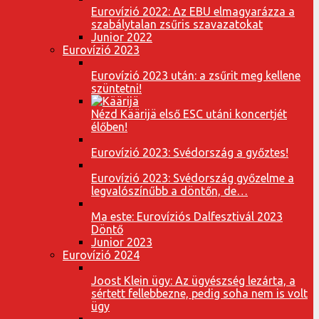
Eurovízió 2022: Az EBU elmagyarázza a
szabálytalan zsűris szavazatokat
Junior 2022
Eurovízió 2023
Eurovízió 2023 után: a zsűrit meg kellene
szüntetni!
Nézd Käärijä első ESC utáni koncertjét
élőben!
Eurovízió 2023: Svédország a győztes!
Eurovízió 2023: Svédország győzelme a
legvalószínűbb a döntőn, de…
Ma este: Eurovíziós Dalfesztivál 2023
Döntő
Junior 2023
Eurovízió 2024
Joost Klein ügy: Az ügyészség lezárta, a
sértett fellebbezne, pedig soha nem is volt
ügy