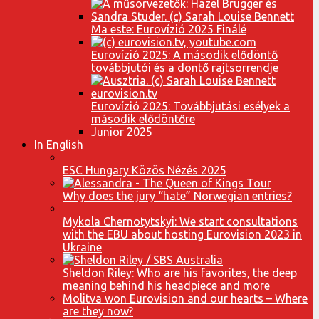
Ma este: Eurovízió 2025 Finálé
Eurovízió 2025: A második elődöntő
továbbjutói és a döntő rajtsorrendje
Eurovízió 2025: Továbbjutási esélyek a
második elődöntőre
Junior 2025
In English
ESC Hungary Közös Nézés 2025
Why does the jury “hate” Norwegian entries?
Mykola Chernotytskyi: We start consultations
with the EBU about hosting Eurovision 2023 in
Ukraine
Sheldon Riley: Who are his favorites, the deep
meaning behind his headpiece and more
Molitva won Eurovision and our hearts – Where
are they now?