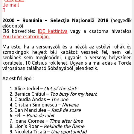
e-mail
20:00 – Románia – Selecţia Naţională 2018
(negyedik
elődöntő)
Élő közvetítés:
IDE kattintva
vagy a csatorna hivatalos
YouTube csatornáján.
Ma este, ha a versenyzők és a nézők az estélyi ruhák és
szmokingok helyett téli kabátot vesznek fel, nem kell
senkinek sem meglepődni, ugyanis a verseny helyszínén
körülbelül 10 Celsius fok lehet. Ugyanis a mai adás a Torda
városában található Sóbányából jelentkezik.
Az est fellépői:
Alice Jeckel –
Out of the dark
Bernice Chitiul –
Too busy for my heart
Claudia Andas –
The one
Cristian Simionescu –
Nirvana
Dan Manciulea –
Rază de soare
Feli –
Bună de iubit
Ioana Ciornea –
Time after time
Lion’s Roar –
Rekindle the flame
Nicoleta Țicală –
Una oportunidad