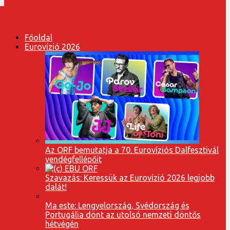
Főoldal
Eurovízió 2026
Az ORF bemutatja a 70. Eurovíziós Dalfesztivál
vendégfellépőit
Szavazás: Keressük az Eurovízió 2026 legjobb
dalát!
Ma este: Lengyelország, Svédország és
Portugália dönt az utolsó nemzeti döntős
hétvégén