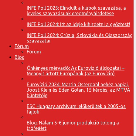
INFE Poll 2025: Elindult a klubok szavazása, a
leveles szavazásunk eredményhirdetése
INFE Poll 2024: Itt az ideje kihirdetni a győztest!
INFE Poll 2024: Grúzia, Szlovákia és Olaszország
szavazatai
Fórum
Fórum
Blog
Önkényes mérvadó: Az Eurovízió áldozatai –
Mennyit ártott Európának (az Eurovízió)
Eurovízió 2024: Martin Österdahl nehéz napjai,
Joost Klein és Eden Golan, 15 kérdés, az MTVA
büntetője
ESC Hungary archivum: előkerültek a 2005-ös
fájlok
Blog: Nálam 5-6 junior produkció tolong a
trófeáért