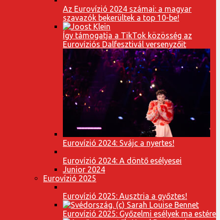
Az Eurovízió 2024 számai: a magyar
szavazók bekerültek a top 10-be!
Így támogatja a TikTok közösség az
Eurovíziós Dalfesztivál versenyzőit
Eurovízió 2024: Svájc a nyertes!
Eurovízió 2024: A döntő esélyesei
Junior 2024
Eurovízió 2025
Eurovízió 2025: Ausztria a győztes!
Eurovízió 2025: Győzelmi esélyek ma estére