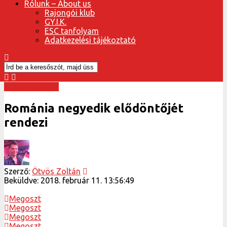
Rólunk – About us
Rajongói klub
GY.I.K.
ESC tanfolyam
Adatkezelési tájékoztató
Eurovízió 2018
Románia negyedik elődöntőjét
rendezi
Szerző:
Ötvös Zoltán
Beküldve:
2018. február 11. 13:56:49
Megoszt
Megoszt
Megoszt
Megoszt