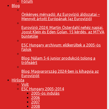
Fórum
Blog
Önkényes mérvadó: Az Eurovízió áldozatai –
Mennyit ártott Európának (az Eurovízió)
Eurovízió 2024: Martin Österdahl nehéz napjai,
Joost Klein és Eden Golan, 15 kérdés, az MTVA
büntetője
ESC Hungary archivum: előkerültek a 2005-ös
fájlok
Blog: Nálam 5-6 junior produkció tolong a
trófeáért
Blog: Magyarország 2024-ben is kihagyja az
Eurovíziót
Hírlista
Volt
ESC Hungary 2005-2014
2005-ös indulás
2006
2007
2008