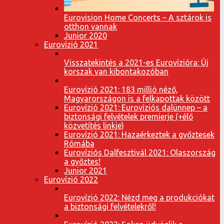
Eurovision Home Concerts – A sztárok is
otthon vannak
Junior 2020
Eurovízió 2021
Visszatekintés a 2021-es Eurovízióra: Új
korszak van kibontakozóban
Eurovízió 2021: 183 millió néző,
Magyarországon is a felkapottak között
Eurovízió 2021: Eurovíziós dalünnep – a
biztonsági felvételek premierje (+élő
közvetítés linkje)
Eurovízió 2021: Hazaérkeztek a győztesek
Rómába
Eurovíziós Dalfesztivál 2021: Olaszország
a győztes!
Junior 2021
Eurovízió 2022
Eurovízió 2022: Nézd meg a produkciókat
a biztonsági felvételekről!