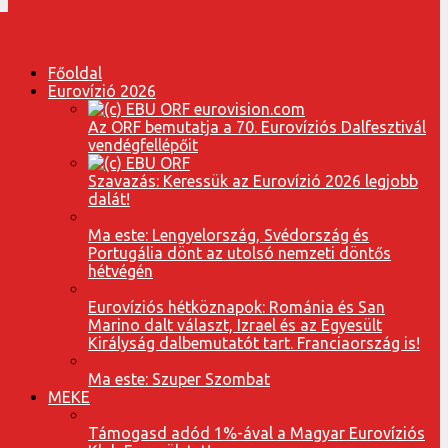
Főoldal
Eurovízió 2026
Az ORF bemutatja a 70. Eurovíziós Dalfesztivál
vendégfellépőit
Szavazás: Keressük az Eurovízió 2026 legjobb
dalát!
Ma este: Lengyelország, Svédország és
Portugália dönt az utolsó nemzeti döntős
hétvégén
Eurovíziós hétköznapok: Románia és San
Marino dalt választ, Izrael és az Egyesült
Királyság dalbemutatót tart. Franciaország is!
Ma este: Szuper Szombat
MEKE
Támogasd adód 1%-ával a Magyar Eurovíziós