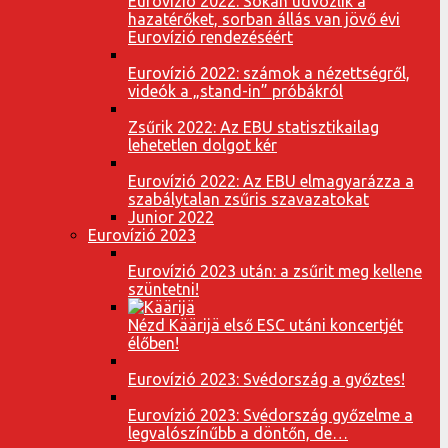
Eurovízió 2022: Sokan üdvözlik a
hazatérőket, sorban állás van jövő évi
Eurovízió rendezéséért
Eurovízió 2022: számok a nézettségről,
videók a „stand-in” próbákról
Zsűrik 2022: Az EBU statisztikailag
lehetetlen dolgot kér
Eurovízió 2022: Az EBU elmagyarázza a
szabálytalan zsűris szavazatokat
Junior 2022
Eurovízió 2023
Eurovízió 2023 után: a zsűrit meg kellene
szüntetni!
Nézd Käärijä első ESC utáni koncertjét
élőben!
Eurovízió 2023: Svédország a győztes!
Eurovízió 2023: Svédország győzelme a
legvalószínűbb a döntőn, de…