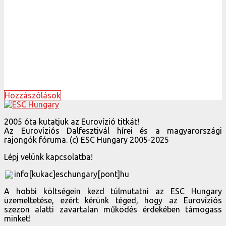
Hozzászólások
2005 óta kutatjuk az Eurovízió titkát!
Az Eurovíziós Dalfesztivál hírei és a magyarországi
rajongók fóruma. (c) ESC Hungary 2005-2025
Lépj velünk kapcsolatba!
info[kukac]eschungary[pont]hu
A hobbi költségein kezd túlmutatni az ESC Hungary
üzemeltetése, ezért kérünk téged, hogy az Eurovíziós
szezon alatti zavartalan működés érdekében támogass
minket!