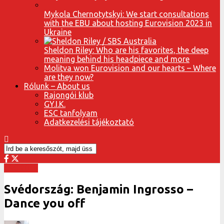
Mykola Chernotytskyi: We start consultations
with the EBU about hosting Eurovision 2023 in
Ukraine
Sheldon Riley: Who are his favorites, the deep
meaning behind his headpiece and more
Molitva won Eurovision and our hearts – Where
are they now?
Rólunk – About us
Rajongói klub
GY.I.K.
ESC tanfolyam
Adatkezelési tájékoztató
ESC 2018
Svédország: Benjamin Ingrosso –
Dance you off