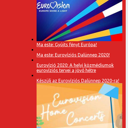
Ma este: Gyújts fényt Európa!
Ma este: Eurovíziós Dalünnep 2020!
Eurovízió 2020: A helyi közmédiumok
eurovíziós tervei a jövő hétre
Készülj az Eurovíziós Dalünnep 2020-ra!