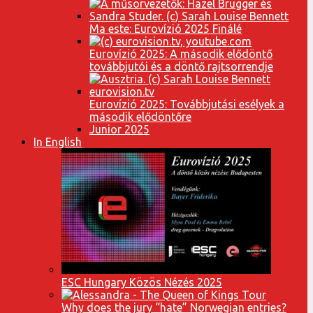
Ma este: Eurovízió 2025 Finálé
Eurovízió 2025: A második elődöntő
továbbjutói és a döntő rajtsorrendje
Eurovízió 2025: Továbbjutási esélyek a
második elődöntőre
Junior 2025
In English
ESC Hungary Közös Nézés 2025
Why does the jury “hate” Norwegian entries?