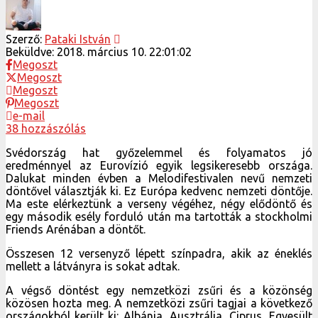
Szerző:
Pataki István
Beküldve:
2018. március 10. 22:01:02
Megoszt
Megoszt
Megoszt
Megoszt
e-mail
38 hozzászólás
Svédország hat győzelemmel és folyamatos jó
eredménnyel az Eurovízió egyik legsikeresebb országa.
Dalukat minden évben a Melodifestivalen nevű nemzeti
döntővel választják ki. Ez Európa kedvenc nemzeti döntője.
Ma este elérkeztünk a verseny végéhez, négy elődöntő és
egy második esély forduló után ma tartották a stockholmi
Friends Arénában a döntőt.
Összesen 12 versenyző lépett színpadra, akik az éneklés
mellett a látványra is sokat adtak.
A végső döntést egy nemzetközi zsűri és a közönség
közösen hozta meg. A nemzetközi zsűri tagjai a következő
országokból került ki: Albánia, Ausztrália, Ciprus, Egyesült