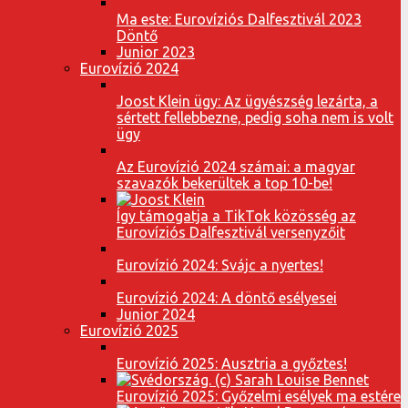
Ma este: Eurovíziós Dalfesztivál 2023
Döntő
Junior 2023
Eurovízió 2024
Joost Klein ügy: Az ügyészség lezárta, a
sértett fellebbezne, pedig soha nem is volt
ügy
Az Eurovízió 2024 számai: a magyar
szavazók bekerültek a top 10-be!
Így támogatja a TikTok közösség az
Eurovíziós Dalfesztivál versenyzőit
Eurovízió 2024: Svájc a nyertes!
Eurovízió 2024: A döntő esélyesei
Junior 2024
Eurovízió 2025
Eurovízió 2025: Ausztria a győztes!
Eurovízió 2025: Győzelmi esélyek ma estére