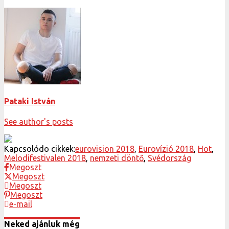
Pataki István
See author's posts
Kapcsolódo cikkek:
eurovision 2018
,
Eurovízió 2018
,
Hot
,
Melodifestivalen 2018
,
nemzeti döntő
,
Svédország
Megoszt
Megoszt
Megoszt
Megoszt
e-mail
Neked ajánluk még