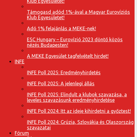
Klub Egyesületet!
Támogasd adód 1%-ával a Magyar Eurovíziós
Klub Egyesületet!
Adó 1% felajánlás a MEKE-nek!
ESC Hungary – Eurovízió 2023 döntő közös
nézés Budapesten!
A MEKE Egyesület tagfelvételt hirdet!
INFE
INFE Poll 2025: Eredményhirdetés
INFE Poll 2025: A jelenlegi állás
INFE Poll 2025: Elindult a klubok szavazása, a
leveles szavazásunk eredményhirdetése
INFE Poll 2024: Itt az ideje kihirdetni a győztest!
INFE Poll 2024: Grúzia, Szlovákia és Olaszország
szavazatai
Fórum