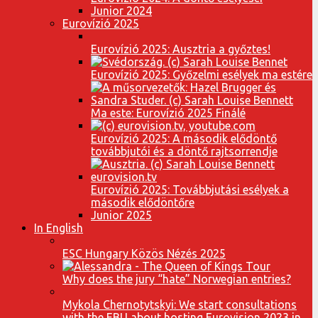
Junior 2024
Eurovízió 2025
Eurovízió 2025: Ausztria a győztes!
Eurovízió 2025: Győzelmi esélyek ma estére
Ma este: Eurovízió 2025 Finálé
Eurovízió 2025: A második elődöntő
továbbjutói és a döntő rajtsorrendje
Eurovízió 2025: Továbbjutási esélyek a
második elődöntőre
Junior 2025
In English
ESC Hungary Közös Nézés 2025
Why does the jury “hate” Norwegian entries?
Mykola Chernotytskyi: We start consultations
with the EBU about hosting Eurovision 2023 in