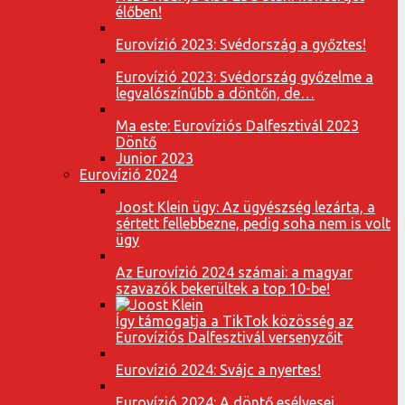
élőben!
Eurovízió 2023: Svédország a győztes!
Eurovízió 2023: Svédország győzelme a
legvalószínűbb a döntőn, de…
Ma este: Eurovíziós Dalfesztivál 2023
Döntő
Junior 2023
Eurovízió 2024
Joost Klein ügy: Az ügyészség lezárta, a
sértett fellebbezne, pedig soha nem is volt
ügy
Az Eurovízió 2024 számai: a magyar
szavazók bekerültek a top 10-be!
Így támogatja a TikTok közösség az
Eurovíziós Dalfesztivál versenyzőit
Eurovízió 2024: Svájc a nyertes!
Eurovízió 2024: A döntő esélyesei