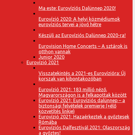
Ma este: Eurovíziós Dalünnep 2020!
Eurovízió 2020: A helyi közmédiumok
eurovíziós tervei a jövő hétre
Készülj az Eurovíziós Dalünnep 2020-ra!
Eurovision Home Concerts – A sztárok is
otthon vannak
Junior 2020
Eurovízió 2021
Visszatekintés a 2021-es Eurovízióra: Új
korszak van kibontakozóban
Eurovízió 2021: 183 millió néző,
Magyarországon is a felkapottak között
Eurovízió 2021: Eurovíziós dalünnep – a
biztonsági felvételek premierje (+élő
közvetítés linkje)
Eurovízió 2021: Hazaérkeztek a győztesek
Rómába
Eurovíziós Dalfesztivál 2021: Olaszország
a győztes!