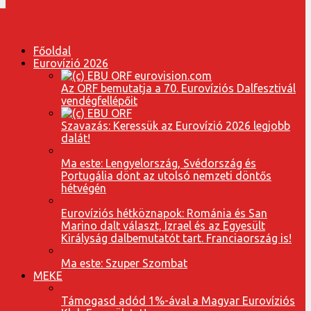
Főoldal
Eurovízió 2026
Az ORF bemutatja a 70. Eurovíziós Dalfesztivál
vendégfellépőit
Szavazás: Keressük az Eurovízió 2026 legjobb
dalát!
Ma este: Lengyelország, Svédország és
Portugália dönt az utolsó nemzeti döntős
hétvégén
Eurovíziós hétköznapok: Románia és San
Marino dalt választ, Izrael és az Egyesült
Királyság dalbemutatót tart. Franciaország is!
Ma este: Szuper Szombat
MEKE
Támogasd adód 1%-ával a Magyar Eurovíziós