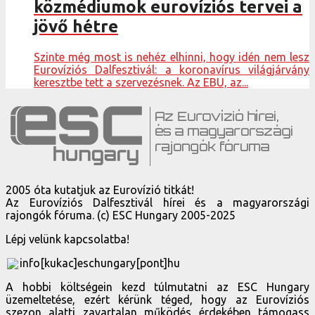
közmédiumok eurovíziós tervei a
jövő hétre
Szinte még most is nehéz elhinni, hogy idén nem lesz
Eurovíziós Dalfesztivál: a koronavírus világjárvány
keresztbe tett a szervezésnek. Az EBU, az...
2005 óta kutatjuk az Eurovízió titkát!
Az Eurovíziós Dalfesztivál hírei és a magyarországi
rajongók fóruma. (c) ESC Hungary 2005-2025
Lépj velünk kapcsolatba!
info[kukac]eschungary[pont]hu
A hobbi költségein kezd túlmutatni az ESC Hungary
üzemeltetése, ezért kérünk téged, hogy az Eurovíziós
szezon alatti zavartalan működés érdekében támogass