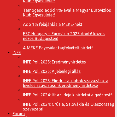
Klub Egyesületet!
Támogasd adód 1%-ával a Magyar Eurovíziós
Klub Egyesületet!
Adó 1% felajánlás a MEKE-nek!
ESC Hungary – Eurovízió 2023 döntő közös
nézés Budapesten!
A MEKE Egyesület tagfelvételt hirdet!
INFE
INFE Poll 2025: Eredményhirdetés
INFE Poll 2025: A jelenlegi állás
INFE Poll 2025: Elindult a klubok szavazása, a
leveles szavazásunk eredményhirdetése
INFE Poll 2024: Itt az ideje kihirdetni a győztest!
INFE Poll 2024: Grúzia, Szlovákia és Olaszország
szavazatai
Fórum