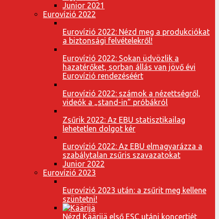
Junior 2021
Eurovízió 2022
Eurovízió 2022: Nézd meg a produkciókat
a biztonsági felvételekről!
Eurovízió 2022: Sokan üdvözlik a
hazatérőket, sorban állás van jövő évi
Eurovízió rendezéséért
Eurovízió 2022: számok a nézettségről,
videók a „stand-in” próbákról
Zsűrik 2022: Az EBU statisztikailag
lehetetlen dolgot kér
Eurovízió 2022: Az EBU elmagyarázza a
szabálytalan zsűris szavazatokat
Junior 2022
Eurovízió 2023
Eurovízió 2023 után: a zsűrit meg kellene
szüntetni!
Nézd Käärijä első ESC utáni koncertjét