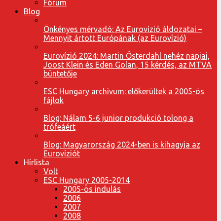
Fórum
Blog
Önkényes mérvadó: Az Eurovízió áldozatai –
Mennyit ártott Európának (az Eurovízió)
Eurovízió 2024: Martin Österdahl nehéz napjai,
Joost Klein és Eden Golan, 15 kérdés, az MTVA
büntetője
ESC Hungary archivum: előkerültek a 2005-ös
fájlok
Blog: Nálam 5-6 junior produkció tolong a
trófeáért
Blog: Magyarország 2024-ben is kihagyja az
Eurovíziót
Hírlista
Volt
ESC Hungary 2005-2014
2005-ös indulás
2006
2007
2008