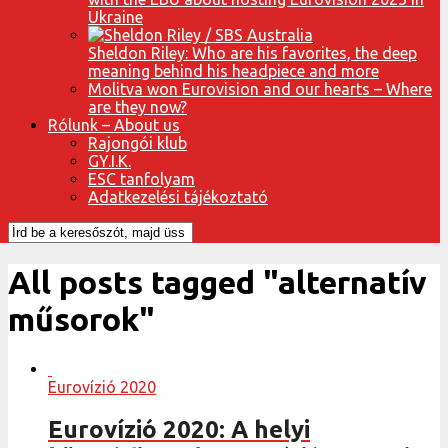
Ukraine
Sheldon Riley: Who are his favorites, the deep
meaning behind his headpiece and more
Molitva won Eurovision and our hearts – Where
are they now?
Rólunk – About us
Rajongói klub
GY.I.K.
ESC tanfolyam
Adatkezelési tájékoztató
All posts tagged "alternatív
műsorok"
Eurovízió 2020
Eurovízió 2020: A helyi