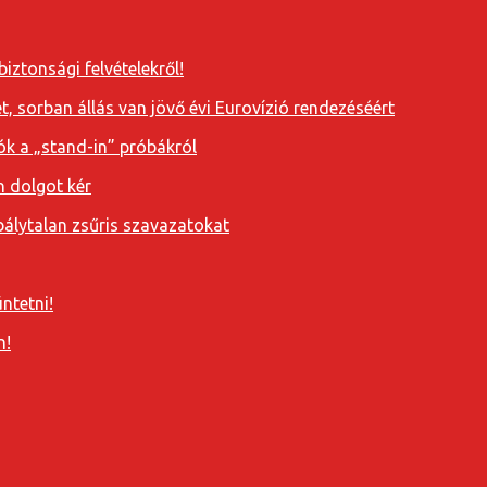
iztonsági felvételekről!
, sorban állás van jövő évi Eurovízió rendezéséért
ók a „stand-in” próbákról
n dolgot kér
álytalan zsűris szavazatokat
ntetni!
n!