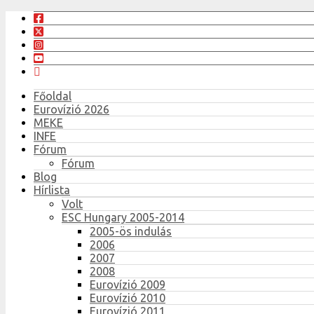
Főoldal
Eurovízió 2026
MEKE
INFE
Fórum
Fórum
Blog
Hírlista
Volt
ESC Hungary 2005-2014
2005-ös indulás
2006
2007
2008
Eurovízió 2009
Eurovízió 2010
Eurovízió 2011