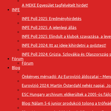
A MEKE Egyesület tagfelvételt hirdet!
INFE
INFE Poll 2025: Eredményhirdetés
INFE Poll 2025: A jelenlegi állás
INFE Poll 2025: Elindult a klubok szavazása, a l
INFE Poll 2024: Itt az ideje kihirdetni a győztest!
INFE Poll 2024: Grúzia, Szlovákia és Olaszország 
Fórum
Fórum
Blog
Önkényes mérvadó: Az Eurovízió áldozatai – Menn
Eurovízió 2024: Martin Österdahl nehéz napjai, J
ESC Hungary archivum: előkerültek a 2005-ös fájl
Blog: Nálam 5-6 junior produkció tolong a trófeáé