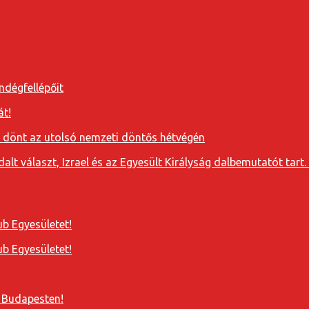
ndégfellépőit
át!
a dönt az utolsó nemzeti döntős hétvégén
t választ, Izrael és az Egyesült Királyság dalbemutatót tart. 
b Egyesületet!
b Egyesületet!
 Budapesten!