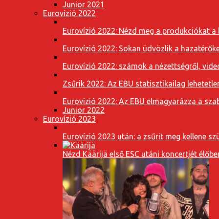
Junior 2021
Eurovízió 2022
Eurovízió 2022: Nézd meg a produkciókat a b
Eurovízió 2022: Sokan üdvözlik a hazatérőket
Eurovízió 2022: számok a nézettségről, vide
Zsűrik 2022: Az EBU statisztikailag lehetetle
Eurovízió 2022: Az EBU elmagyarázza a szab
Junior 2022
Eurovízió 2023
Eurovízió 2023 után: a zsűrit meg kellene szü
Nézd Käärijä első ESC utáni koncertjét élőbe