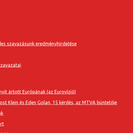
eveles szavazásunk eredményhirdetése
szavazatai
yit ártott Európának (az Eurovízió)
oost Klein és Eden Golan, 15 kérdés, az MTVA büntetője
ok
rt