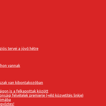
iós tervei a jövő hétre
tthon vannak
orszak van kibontakozóban
ágon is a felkapottak között
nsági felvételek premierje (+élő közvetítés linkje)
Rómába
 győztes!