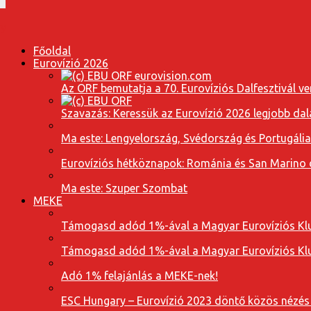
Főoldal
Eurovízió 2026
Az ORF bemutatja a 70. Eurovíziós Dalfesztivál ve
Szavazás: Keressük az Eurovízió 2026 legjobb dal
Ma este: Lengyelország, Svédország és Portugáli
Eurovíziós hétköznapok: Románia és San Marino dal
Ma este: Szuper Szombat
MEKE
Támogasd adód 1%-ával a Magyar Eurovíziós Klu
Támogasd adód 1%-ával a Magyar Eurovíziós Klu
Adó 1% felajánlás a MEKE-nek!
ESC Hungary – Eurovízió 2023 döntő közös nézés