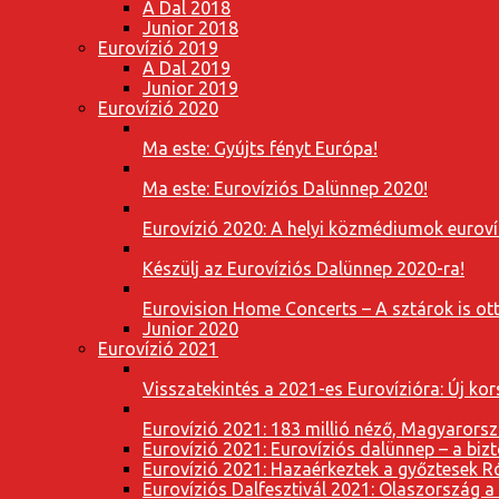
A Dal 2018
Junior 2018
Eurovízió 2019
A Dal 2019
Junior 2019
Eurovízió 2020
Ma este: Gyújts fényt Európa!
Ma este: Eurovíziós Dalünnep 2020!
Eurovízió 2020: A helyi közmédiumok eurovíz
Készülj az Eurovíziós Dalünnep 2020-ra!
Eurovision Home Concerts – A sztárok is o
Junior 2020
Eurovízió 2021
Visszatekintés a 2021-es Eurovízióra: Új k
Eurovízió 2021: 183 millió néző, Magyarorsz
Eurovízió 2021: Eurovíziós dalünnep – a bizto
Eurovízió 2021: Hazaérkeztek a győztesek 
Eurovíziós Dalfesztivál 2021: Olaszország a