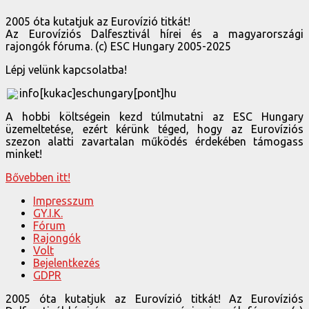
2005 óta kutatjuk az Eurovízió titkát!
Az Eurovíziós Dalfesztivál hírei és a magyarországi
rajongók fóruma. (c) ESC Hungary 2005-2025
Lépj velünk kapcsolatba!
info[kukac]eschungary[pont]hu
A hobbi költségein kezd túlmutatni az ESC Hungary
üzemeltetése, ezért kérünk téged, hogy az Eurovíziós
szezon alatti zavartalan működés érdekében támogass
minket!
Bővebben itt!
Impresszum
GY.I.K.
Fórum
Rajongók
Volt
Bejelentkezés
GDPR
2005 óta kutatjuk az Eurovízió titkát! Az Eurovíziós