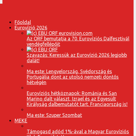
Főoldal
Eurovízió 2026
Az ORF bemutatja a 70. Eurovíziós Dalfesztivál
vendégfellépőit
Szavazás: Keressük az Eurovízió 2026 legjobb
dalát!
Ma este: Lengyelország, Svédország és
Portugália dönt az utolsó nemzeti döntős
hétvégén
Eurovíziós hétköznapok: Románia és San
Marino dalt választ, Izrael és az Egyesült
Királyság dalbemutatót tart. Franciaország is!
Ma este: Szuper Szombat
MEKE
Támogasd adód 1%-ával a Magyar Eurovíziós