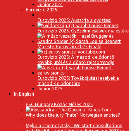
Junior 2024
Eurovízió 2025
Eurovízió 2025: Ausztria a győztes!
Eurovízió 2025: Győzelmi esélyek ma estére
Ma este: Eurovízió 2025 Finálé
Eurovízió 2025: A második elődöntő
továbbjutói és a döntő rajtsorrendje
Eurovízió 2025: Továbbjutási esélyek a
második elődöntőre
Junior 2025
In English
ESC Hungary Közös Nézés 2025
Why does the jury “hate” Norwegian entries?
Mykola Chernotytskyi: We start consultations
with the EBU about hosting Eurovision 2023 in