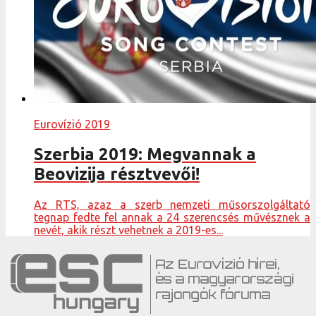
Eurovízió 2019
Szerbia 2019: Megvannak a
Beovizija résztvevői!
Az RTS, azaz a szerb nemzeti műsorszolgáltató
tegnap fedte fel annak a 24 szerencsés művésznek a
nevét, akik részt vehetnek a 2019-es...