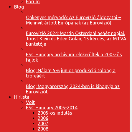
Fórum
Blog
Önkényes mérvadó: Az Eurovízió áldozatai –
Mennyit ártott Európának (az Eurovízió)
Eurovízió 2024: Martin Österdahl nehéz napjai,
Joost Klein és Eden Golan, 15 kérdés, az MTVA
büntetője
ESC Hungary archivum: előkerültek a 2005-ös
fájlok
Blog: Nálam 5-6 junior produkció tolong a
trófeáért
Blog: Magyarország 2024-ben is kihagyja az
Eurovíziót
Hírlista
Volt
ESC Hungary 2005-2014
2005-ös indulás
2006
2007
2008