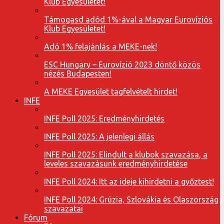
Klub Egyesületet!
Támogasd adód 1%-ával a Magyar Eurovíziós
Klub Egyesületet!
Adó 1% felajánlás a MEKE-nek!
ESC Hungary – Eurovízió 2023 döntő közös
nézés Budapesten!
A MEKE Egyesület tagfelvételt hirdet!
INFE
INFE Poll 2025: Eredményhirdetés
INFE Poll 2025: A jelenlegi állás
INFE Poll 2025: Elindult a klubok szavazása, a
leveles szavazásunk eredményhirdetése
INFE Poll 2024: Itt az ideje kihirdetni a győztest!
INFE Poll 2024: Grúzia, Szlovákia és Olaszország
szavazatai
Fórum