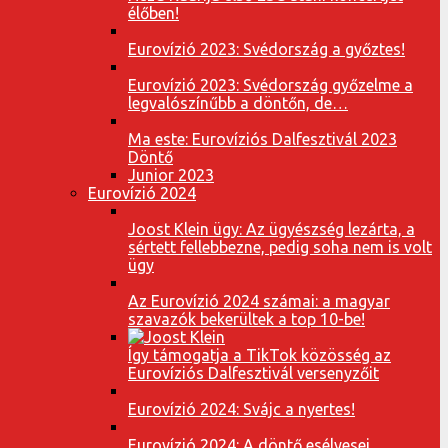
élőben!
Eurovízió 2023: Svédország a győztes!
Eurovízió 2023: Svédország győzelme a
legvalószínűbb a döntőn, de…
Ma este: Eurovíziós Dalfesztivál 2023
Döntő
Junior 2023
Eurovízió 2024
Joost Klein ügy: Az ügyészség lezárta, a
sértett fellebbezne, pedig soha nem is volt
ügy
Az Eurovízió 2024 számai: a magyar
szavazók bekerültek a top 10-be!
Így támogatja a TikTok közösség az
Eurovíziós Dalfesztivál versenyzőit
Eurovízió 2024: Svájc a nyertes!
Eurovízió 2024: A döntő esélyesei