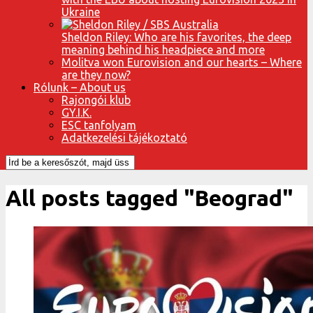
Ukraine
Sheldon Riley: Who are his favorites, the deep
meaning behind his headpiece and more
Molitva won Eurovision and our hearts – Where
are they now?
Rólunk – About us
Rajongói klub
GY.I.K.
ESC tanfolyam
Adatkezelési tájékoztató
All posts tagged "Beograd"