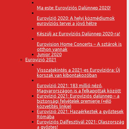
Ma este: Eurovíziós Dalünnep 2020!
Eurovízió 2020: A helyi közmédiumok
eurovíziós tervei a jövő hétre
Készülj az Eurovíziós Dalünnep 2020-ra!
Eurovision Home Concerts – A sztárok is
otthon vannak
Junior 2020
Eurovízió 2021
Visszatekintés a 2021-es Eurovízióra: Új
korszak van kibontakozóban
Eurovízió 2021: 183 millió néző,
Magyarországon is a felkapottak között
Eurovízió 2021: Eurovíziós dalünnep – a
biztonsági felvételek premierje (+élő
közvetítés linkje)
Eurovízió 2021: Hazaérkeztek a győztesek
Rómába
Eurovíziós Dalfesztivál 2021: Olaszország
a győztes!