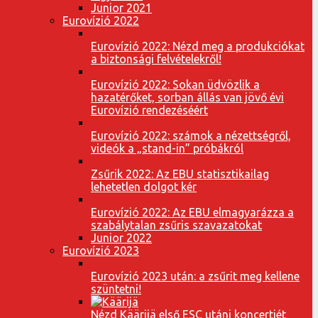
Junior 2021
Eurovízió 2022
Eurovízió 2022: Nézd meg a produkciókat
a biztonsági felvételekről!
Eurovízió 2022: Sokan üdvözlik a
hazatérőket, sorban állás van jövő évi
Eurovízió rendezéséért
Eurovízió 2022: számok a nézettségről,
videók a „stand-in” próbákról
Zsűrik 2022: Az EBU statisztikailag
lehetetlen dolgot kér
Eurovízió 2022: Az EBU elmagyarázza a
szabálytalan zsűris szavazatokat
Junior 2022
Eurovízió 2023
Eurovízió 2023 után: a zsűrit meg kellene
szüntetni!
Nézd Käärijä első ESC utáni koncertjét